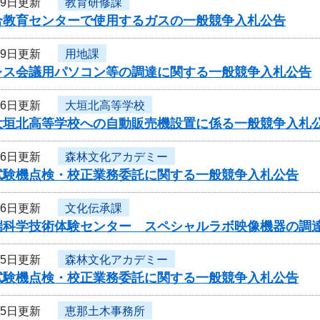
月9日更新
教育研修課
合教育センターで使用するガスの一般競争入札公告
月9日更新
用地課
レス会議用パソコン等の調達に関する一般競争入札公告
月6日更新
大垣北高等学校
大垣北高等学校への自動販売機設置に係る一般競争入札
月6日更新
森林文化アカデミー
試験機点検・校正業務委託に関する一般競争入札公告
月6日更新
文化伝承課
端科学技術体験センター スペシャルラボ映像機器の調
月5日更新
森林文化アカデミー
試験機点検・校正業務委託に関する一般競争入札公告
月5日更新
恵那土木事務所