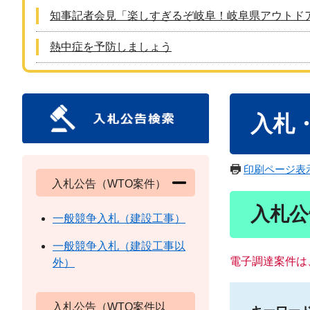
知事記者会見「楽しすぎるぞ岐阜！岐阜県アウトド
熱中症を予防しましょう
本
入札
文
印刷ページ表
入札公告（WTO案件）
入札公
一般競争入札（建設工事）
一般競争入札（建設工事以
電子調達案件は
外）
入札公告（WTO案件以