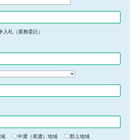
争入札（業務委託）
地域
中濃（美濃）地域
郡上地域