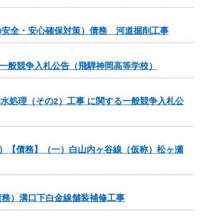
の安全・安心確保対策）債務 河道掘削工事
る一般競争入札公告（飛騨神岡高等学校）
排水処理（その2）工事 に関する一般競争入札公
般分）【債務】（一）白山内ヶ谷線（仮称）松ヶ瀬
債務）溝口下白金線舗装補修工事