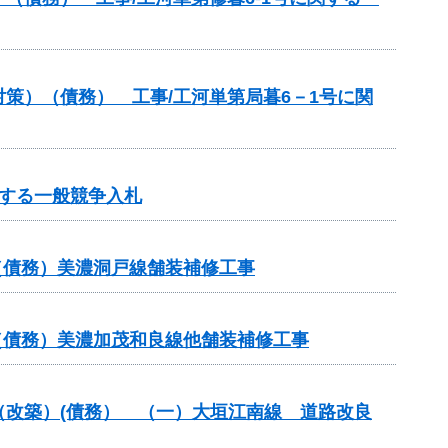
策）（債務） 工事/工河単第局暮6－1号に関
する一般競争入札
（債務）美濃洞戸線舗装補修工事
（債務）美濃加茂和良線他舗装補修工事
付金（改築）(債務） （一）大垣江南線 道路改良