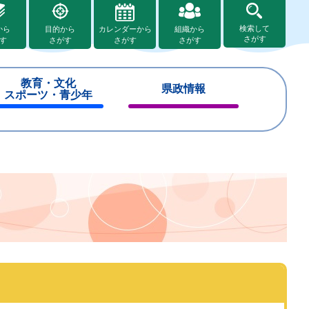
検索して
から
目的から
カレンダーから
組織から
さがす
す
さがす
さがす
さがす
教育・文化
県政情報
スポーツ・青少年
閉
閉
じ
じ
る
る