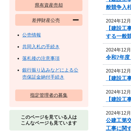
県有資産売却
般競争入
差押財産公売
2024年12
【建設工
公売情報
する一般
共同入札の手続き
2024年12
令和7年
落札後の注意事項
銀行振り込みなどによる公
2024年12
売保証金納付手続き
【建設工
2024年12
指定管理者の募集
【建設工
2024年12
このページを見ている人は
公建工第交
こんなページも見ています
工事に関