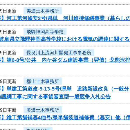
月9日更新
美濃土木事務所
事】河工第河修安2号/県単 河川維持修繕事業（暮らし
月9日更新
飛騨神岡高等学校
度岐阜県立飛騨神岡高等学校における電気の調達に関す
月9日更新
長良川上流河川開発工事事務所
】第6-8号/公共 内ケ谷ダム建設事業（翌債）戈熊沢
月9日更新
郡上土木事務所
】単建工第道改-5-13-5号/県単 道路新設改良（一
防護網工事に関する事後審査型一般競争入札公告
月9日更新
美濃土木事務所
事】維工第舗補暮4他号/県単舗装道補修費（暮安）他（