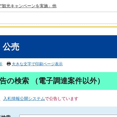
ア観光キャンペーンを実施」他
・公売
示
大きな文字で印刷ページ表示
告の検索 （電子調達案件以外）
、
入札情報公開システム
で公告しています