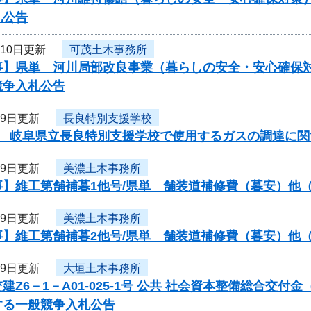
札公告
月10日更新
可茂土木事務所
事】県単 河川局部改良事業（暮らしの安全・安心確保対
競争入札公告
月9日更新
長良特別支援学校
度 岐阜県立長良特別支援学校で使用するガスの調達に関
月9日更新
美濃土木事務所
事】維工第舗補暮1他号/県単 舗装道補修費（暮安）他
月9日更新
美濃土木事務所
事】維工第舗補暮2他号/県単 舗装道補修費（暮安）他
月9日更新
大垣土木事務所
建Z6－1－A01-025-1号 公共 社会資本整備総合交
する一般競争入札公告