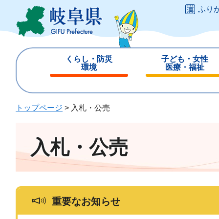
ペ
メ
ふり
ー
ニ
ジ
ュ
の
ー
先
を
くらし・防災
子ども・女性
頭
飛
環境
医療・福祉
で
ば
閉
閉
す
し
じ
じ
。
て
る
る
トップページ
>
入札・公売
本
文
へ
入札・公売
重要なお知らせ