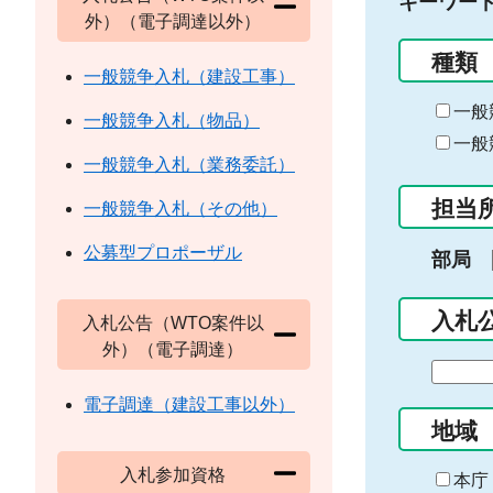
キーワー
外）（電子調達以外）
種類
一般競争入札（建設工事）
一般
一般競争入札（物品）
一般
一般競争入札（業務委託）
担当
一般競争入札（その他）
公募型プロポーザル
部局
入札
入札公告（WTO案件以
外）（電子調達）
期
間
電子調達（建設工事以外）
の
地域
始
入札参加資格
ま
本庁