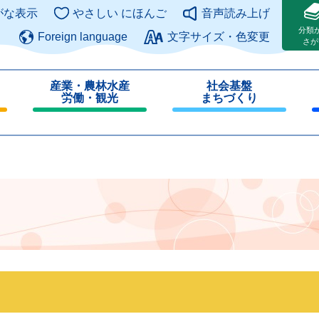
このページの本文へ
がな表示
やさしい にほんご
音声読み上げ
分類
Foreign language
文字サイズ・色変更
さが
産業・農林水産
社会基盤
労働・観光
まちづくり
閉
閉
じ
じ
る
る