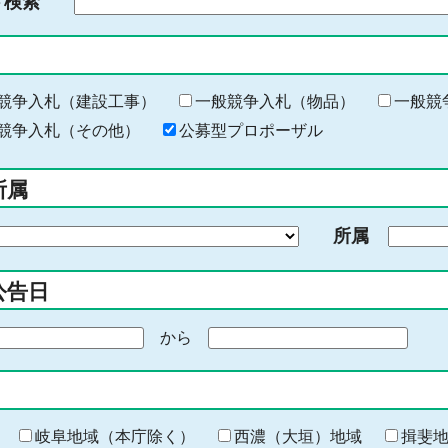
ド検索
検
索
す
る
キ
競争入札（建設工事）
一般競争入札（物品）
一般競
ー
競争入札（その他）
公募型プロポーザル
ワ
ー
所属
ド
を
所属
入
力
公告日
から
期
間
の
終
わ
岐阜地域（本庁除く）
西濃（大垣）地域
揖斐