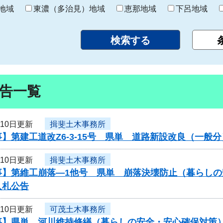
り
地域
東濃（多治見）地域
恵那地域
下呂地域
告一覧
月10日更新
揖斐土木事務所
】第建工道改Z6-3-15号 県単 道路新設改良（一
月10日更新
揖斐土木事務所
事】第維工崩落―1他号 県単 崩落決壊防止（暮らし
入札公告
月10日更新
可茂土木事務所
事】県単 河川維持修繕（暮らしの安全・安心確保対策）