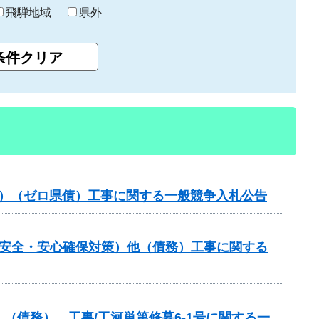
飛騨地域
県外
般分）（ゼロ県債）工事に関する一般競争入札公告
の安全・安心確保対策）他（債務）工事に関する
（債務） 工事/工河単第修暮6-1号に関する一