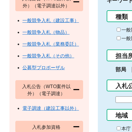
キーワー
外）（電子調達以外）
種類
一般競争入札（建設工事）
一般
一般競争入札（物品）
一般
一般競争入札（業務委託）
担当
一般競争入札（その他）
公募型プロポーザル
部局
入札
入札公告（WTO案件以
外）（電子調達）
期
間
電子調達（建設工事以外）
の
地域
始
入札参加資格
ま
本庁