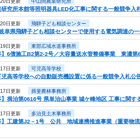
月20日更新
中山間農業研究所
業研究所本館等照明器具LED化工事に関する一般競争入
月20日更新
飛騨子ども相談センター
度岐阜県飛騨子ども相談センターで使用する電気調達の
月19日更新
東部広域水道事務所
】6債施工B2第2-2号／大容量送水管整備事業 東濃第
月17日更新
可児高等学校
可児高等学校への自動販売機設置に係る一般競争入札公
月17日更新
揖斐農林事務所
】揖治第0616号 県単治山事業 城ケ峰地区 工事に関
月17日更新
多治見土木事務所
事】工建第J2－1号 公共 地域連携推進事業（重要物