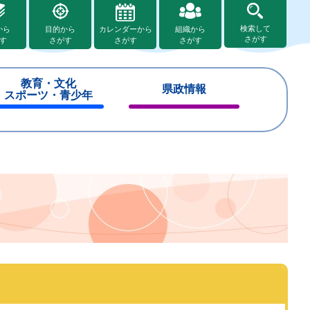
検索して
から
目的から
カレンダーから
組織から
さがす
す
さがす
さがす
さがす
教育・文化
県政情報
スポーツ・青少年
閉
閉
じ
じ
る
る