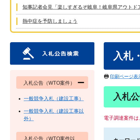
知事記者会見「楽しすぎるぞ岐阜！岐阜県アウトド
熱中症を予防しましょう
本
入札
文
印刷ページ表
入札公告（WTO案件）
入札公
一般競争入札（建設工事）
一般競争入札（建設工事以
電子調達案件は
外）
入札公告（WTO案件以