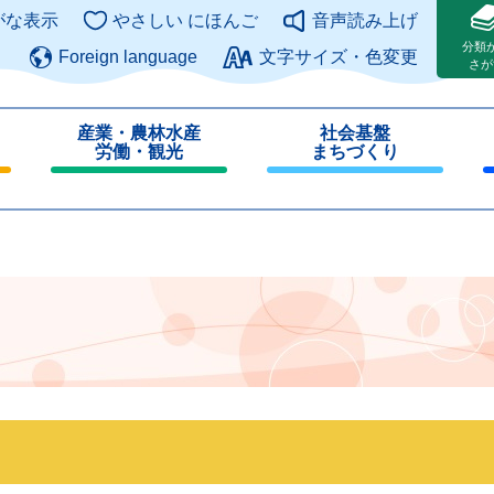
このページの本文へ
がな表示
やさしい にほんご
音声読み上げ
分類
Foreign language
文字サイズ・色変更
さが
産業・農林水産
社会基盤
労働・観光
まちづくり
閉
閉
じ
じ
る
る