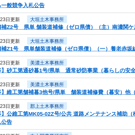
る一般競争入札公告
月23日更新
大垣土木事務所
舗補Z2号 県単 舗装道補修（ゼロ県債）（主）南濃関
月23日更新
大垣土木事務所
舗補Z1号 県単舗装道補修（ゼロ県債）（一）養老赤坂
月23日更新
美濃土木事務所
事】砂工第通砂暮1号/県単 通常砂防事業（暮らしの安
月23日更新
美濃土木事務所
】維工第舗補暮3他号/県単 舗装道補修費（暮安）他（
月23日更新
郡上土木事務所
】公維工第MK05-02Z号/公共 道路メンテナンス補
札公告