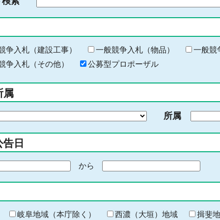
ド検索
検
索
す
る
キ
競争入札（建設工事）
一般競争入札（物品）
一般競
ー
競争入札（その他）
公募型プロポーザル
ワ
ー
所属
ド
を
所属
入
力
公告日
から
期
間
の
終
わ
岐阜地域（本庁除く）
西濃（大垣）地域
揖斐