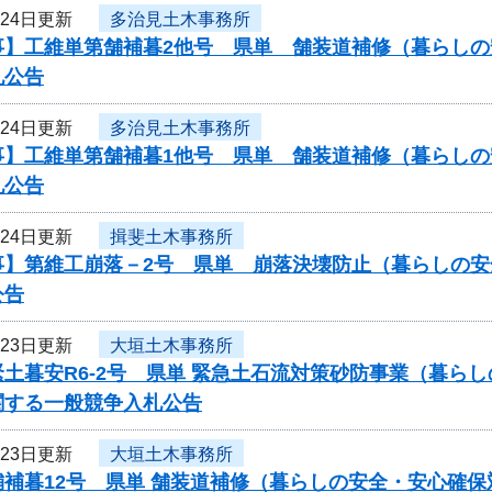
月24日更新
多治見土木事務所
事】工維単第舗補暮2他号 県単 舗装道補修（暮らし
札公告
月24日更新
多治見土木事務所
事】工維単第舗補暮1他号 県単 舗装道補修（暮らし
札公告
月24日更新
揖斐土木事務所
事】第維工崩落－2号 県単 崩落決壊防止（暮らしの
公告
月23日更新
大垣土木事務所
土暮安R6-2号 県単 緊急土石流対策砂防事業（暮ら
関する一般競争入札公告
月23日更新
大垣土木事務所
舗補暮12号 県単 舗装道補修（暮らしの安全・安心確