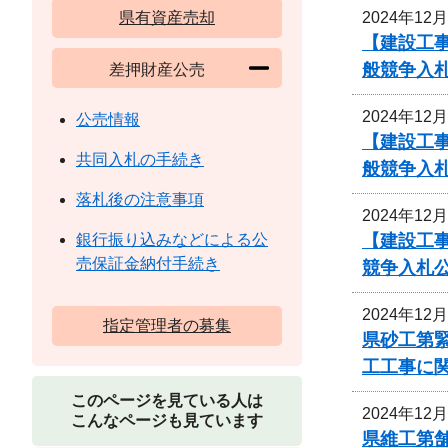
2024年12
県有資産売却
【建設工
般競争入
差押財産公売
2024年12
公売情報
【建設工
共同入札の手続き
般競争入
落札後の注意事項
2024年12
【建設工
銀行振り込みなどによる公
売保証金納付手続き
競争入札
2024年12
指定管理者の募集
県砂工第緊
工工事に
このページを見ている人は
2024年12
こんなページも見ています
県維工第