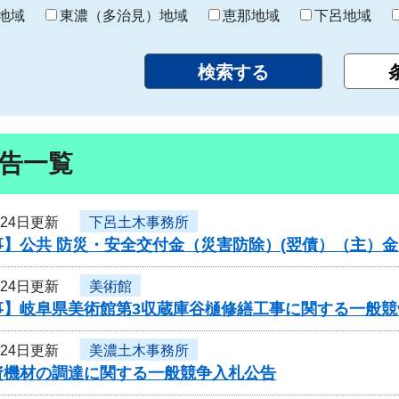
り
地域
東濃（多治見）地域
恵那地域
下呂地域
告一覧
月24日更新
下呂土木事務所
事】公共 防災・安全交付金（災害防除）(翌債）（主）
月24日更新
美術館
事】岐阜県美術館第3収蔵庫谷樋修繕工事に関する一般競
月24日更新
美濃土木事務所
資機材の調達に関する一般競争入札公告