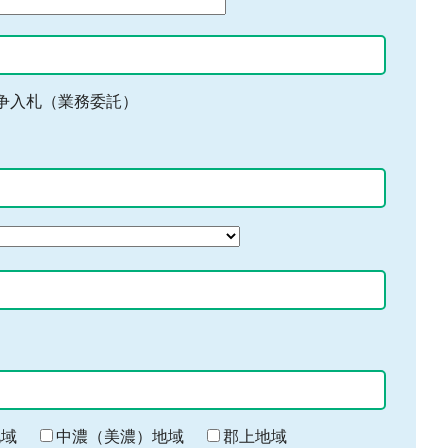
争入札（業務委託）
地域
中濃（美濃）地域
郡上地域