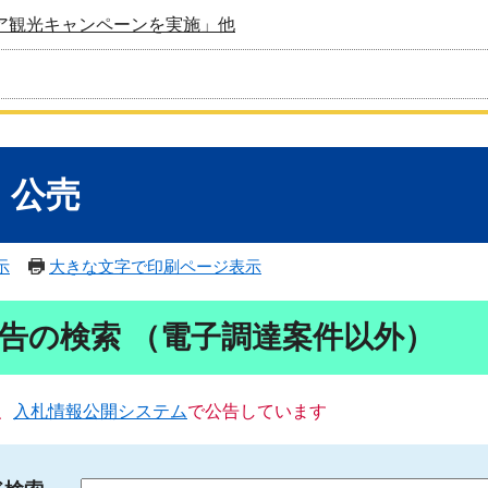
ア観光キャンペーンを実施」他
・公売
示
大きな文字で印刷ページ表示
告の検索 （電子調達案件以外）
、
入札情報公開システム
で公告しています