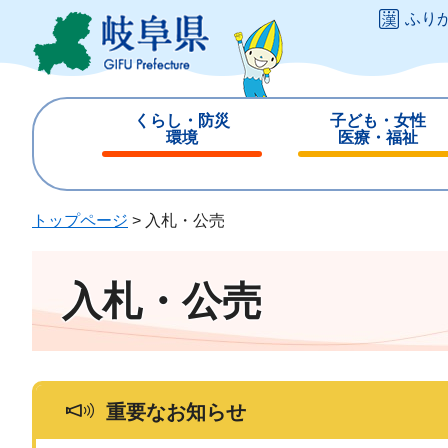
ペ
メ
ふり
ー
ニ
ジ
ュ
の
ー
先
を
くらし・防災
子ども・女性
頭
飛
環境
医療・福祉
で
ば
閉
閉
す
し
じ
じ
。
て
る
る
トップページ
>
入札・公売
本
文
へ
入札・公売
重要なお知らせ