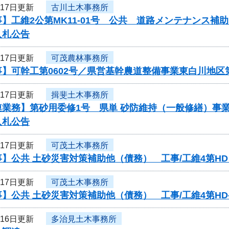
月17日更新
古川土木事務所
】工維2公第MK11-01号 公共 道路メンテナンス
入札公告
月17日更新
可茂農林事務所
】可幹工第0602号／県営基幹農道整備事業東白川地区
月17日更新
揖斐土木事務所
連業務】第砂用委修1号 県単 砂防維持（一般修繕）事
入札公告
月17日更新
可茂土木事務所
】公共 土砂災害対策補助他（債務） 工事/工維4第HD
月17日更新
可茂土木事務所
】公共 土砂災害対策補助他（債務） 工事/工維4第HD-
月16日更新
多治見土木事務所