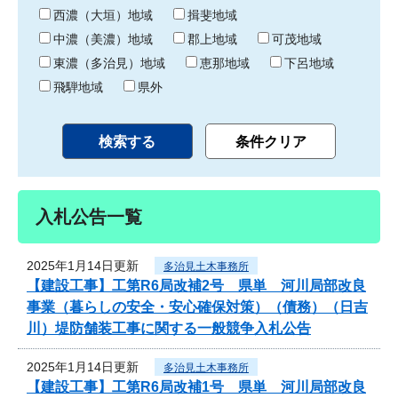
り
西濃（大垣）地域
揖斐地域
中濃（美濃）地域
郡上地域
可茂地域
東濃（多治見）地域
恵那地域
下呂地域
飛騨地域
県外
入札公告一覧
2025年1月14日更新
多治見土木事務所
【建設工事】工第R6局改補2号 県単 河川局部改良
事業（暮らしの安全・安心確保対策）（債務）（日吉
川）堤防舗装工事に関する一般競争入札公告
2025年1月14日更新
多治見土木事務所
【建設工事】工第R6局改補1号 県単 河川局部改良