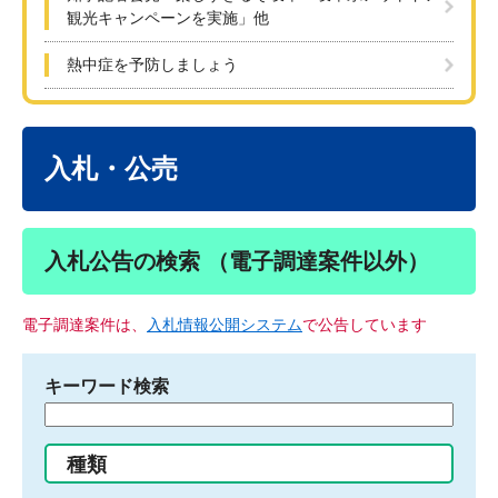
観光キャンペーンを実施」他
熱中症を予防しましょう
本
文
入札・公売
入札公告の検索 （電子調達案件以外）
電子調達案件は、
入札情報公開システム
で公告しています
キーワード検索
検
索
す
種類
る