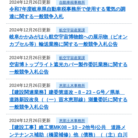
2024年12月26日更新
自動車税事務所
令和7年度岐阜県自動車税事務所で使用する電気の調
達に関する一般競争入札
2024年12月26日更新
航空宇宙産業課
岐阜かかみがはら航空宇宙博物館への展示物（ビオン
カプセル等）輸送業務に関する一般競争入札公告
2024年12月26日更新
航空宇宙産業課
空宙博トップライト遮光カバー製作委託業務に関する
一般競争入札公告
2024年12月26日更新
恵那土木事務所
【建設関連業務】建委第道改－8－23－G号／県単
道路新設改良（（一）苗木恵那線）測量委託に関する
一般競争入札公告
2024年12月26日更新
恵那土木事務所
【建設工事】維工第MK08－10－2他号/公共 道路メ
ンテナンス補助（橋梁補修）他（債務）（（主）白川