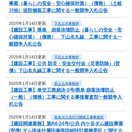
事業（暮らしの安全・安心確保対策）（債務）（土岐
川他）堤防舗装工事に関する一般競争入札公告
2025年1月14日更新
下呂土木事務所
【建設工事】県単 崩落決壊防止（暮らしの安全・安
心確保対策）（債務） 下山名丸線 工事に関する一
般競争入札公告
2025年1月14日更新
下呂土木事務所
【建設工事】公共 防災・安全交付金（災害防除）(翌
債）下山名丸線工事に関する一般競争入札公告
2025年1月14日更新
郡上土木事務所
【建設工事】単交工第崩決-5号/県単 崩落決壊防止
（一般）（債務）工事に関する事後審査型一般競争入
札公告
2025年1月14日更新
長良川上流河川開発工事事務所
【建設関連業務】第R6-24号/公共 内ケ谷ダム建設事業
(翌債) ダム堤体付属設備等詳細設計業務委託 に関する