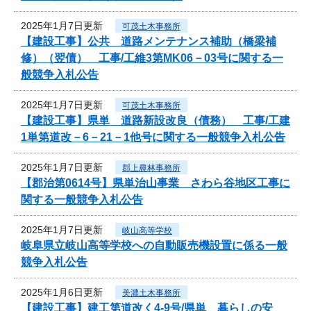
2025年1月7日更新
可茂土木事務所
【建設工事】公共 道路メンテナンス補助（橋梁補
修）（翌債） 工事/工維3第MK06－03号に関する一
般競争入札公告
2025年1月7日更新
可茂土木事務所
【建設工事】県単 道路新設改良（債務） 工事/工建
1単第道改－6－21－1他号に関する一般競争入札公告
2025年1月7日更新
郡上農林事務所
【郡治第0614号】県単治山事業 さわら谷地区工事に
関する一般競争入札公告
2025年1月7日更新
岐山高等学校
岐阜県立岐山高等学校への自動販売機設置に係る一般
競争入札公告
2025年1月6日更新
美濃土木事務所
【建設工事】建工第道改く4-9号/県単 暮らしの安