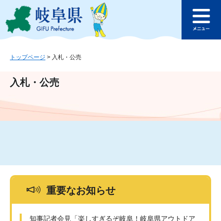
ペ
メ
このページの本文へ
ー
ニ
メ
ジ
ュ
ニ
の
ー
ュ
先
を
ー
頭
飛
トップページ
>
入札・公売
で
ば
す
し
入札・公売
。
て
本
文
へ
重要なお知らせ
知事記者会見「楽しすぎるぞ岐阜！岐阜県アウトドア