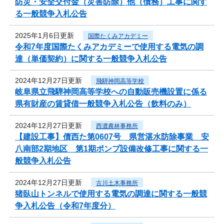
防災・安全交付金（災害防除）他（債務）工事に関す
る一般競争入札公告
2025年1月6日更新
国際たくみアカデミー
令和7年度国際たくみアカデミーで使用する電気の調
達（単価契約）に関する一般競争入札公告
2024年12月27日更新
飛騨神岡高等学校
岐阜県立飛騨神岡高等学校への自動販売機設置に係る
県有財産の賃貸借一般競争入札公告（飲料のみ）
2024年12月27日更新
西濃農林事務所
【建設工事】債西た第0607号 県営湛水防除事業 安
八南部2期地区 第1期ポンプ設備改修工事に関する一
般競争入札公告
2024年12月27日更新
古川土木事務所
猪臥山トンネルで使用する電気の調達に関する一般競
争入札公告（令和7年度分）