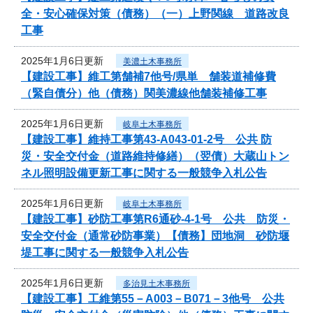
全・安心確保対策（債務）（一）上野関線 道路改良
工事
2025年1月6日更新
美濃土木事務所
【建設工事】維工第舗補7他号/県単 舗装道補修費
（緊自債分）他（債務）関美濃線他舗装補修工事
2025年1月6日更新
岐阜土木事務所
【建設工事】維持工事第43-A043-01-2号 公共 防
災・安全交付金（道路維持修繕）（翌債）大蔵山トン
ネル照明設備更新工事に関する一般競争入札公告
2025年1月6日更新
岐阜土木事務所
【建設工事】砂防工事第R6通砂-4-1号 公共 防災・
安全交付金（通常砂防事業）【債務】団地洞 砂防堰
堤工事に関する一般競争入札公告
2025年1月6日更新
多治見土木事務所
【建設工事】工維第55－A003－B071－3他号 公共