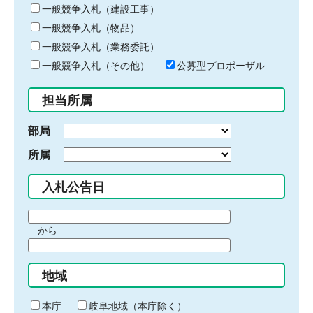
キ
一般競争入札（建設工事）
ー
一般競争入札（物品）
ワ
一般競争入札（業務委託）
ー
ド
一般競争入札（その他）
公募型プロポーザル
を
入
担当所属
力
部局
所属
入札公告日
期
から
間
期
の
間
始
地域
の
ま
終
り
わ
本庁
岐阜地域（本庁除く）