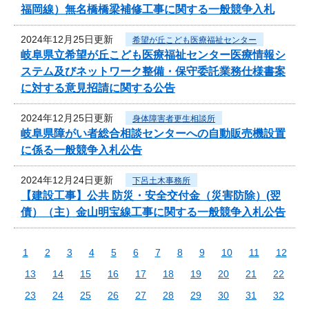
福岡線）無名橋橋梁補修工事に関する一般競争入札
2024年12月25日更新
希望が丘こども医療福祉センター
岐阜県立希望が丘こども医療福祉センター医療情報シ
ステム及びネットワーク整備・保守委託業務仕様書案
に対する意見招請に関する公告
2024年12月25日更新
身体障害者更生相談所
岐阜県障がい者総合相談センターへの自動販売機設置
に係る一般競争入札公告
2024年12月24日更新
下呂土木事務所
【建設工事】公共 防災・安全交付金（災害防除）(翌
債）（主）金山明宝線工事に関する一般競争入札公告
1
2
3
4
5
6
7
8
9
10
11
12
13
14
15
16
17
18
19
20
21
22
23
24
25
26
27
28
29
30
31
32