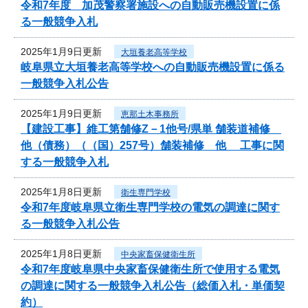
令和7年度 加茂警察署施設への自動販売機設置に係
る一般競争入札
2025年1月9日更新
大垣養老高等学校
岐阜県立大垣養老高等学校への自動販売機設置に係る
一般競争入札公告
2025年1月9日更新
恵那土木事務所
【建設工事】維工第舗修Z－1他号/県単 舗装道補修
他（債務）（（国）257号）舗装補修 他 工事に関
する一般競争入札
2025年1月8日更新
衛生専門学校
令和7年度岐阜県立衛生専門学校の電気の調達に関す
る一般競争入札公告
2025年1月8日更新
中央家畜保健衛生所
令和7年度岐阜県中央家畜保健衛生所で使用する電気
の調達に関する一般競争入札公告（総価入札・単価契
約）