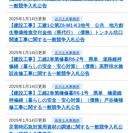
一般競争入札公告
2025年1月14日更新
古川土木事務所
【建設工事】工建1公第Z6-M1-K3他号 公共 地方創
生整備推進交付金他（県代行）（債務）トンネル坑口
関連工事に関する一般競争入札公告
2025年1月14日更新
古川土木事務所
【建設工事】工維2単第修暮R6-2号 県単 道路維持
修繕（暮らしの安全・安心対策）（債務）高野排水施
設改修工事に関する一般競争入札公告
2025年1月14日更新
古川土木事務所
【建設工事】工維2単第橋修暮R6-1号 県単 橋梁維
持修繕（暮らしの安全・安心対策）（債務）戸谷橋補
修工事に関する一般競争入札公告
2025年1月14日更新
揖斐土木事務所
災害時応急対策用資材の調達に関する一般競争入札公