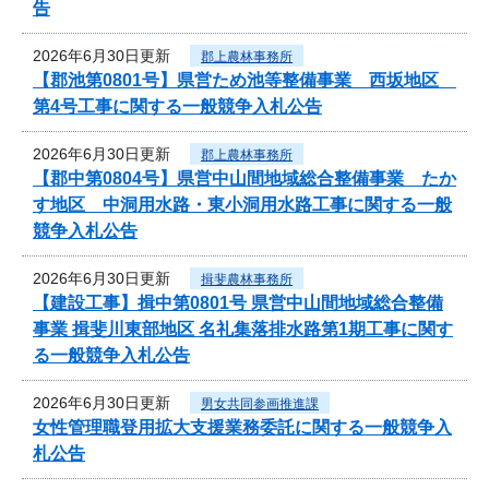
告
2026年6月30日更新
郡上農林事務所
【郡池第0801号】県営ため池等整備事業 西坂地区
第4号工事に関する一般競争入札公告
2026年6月30日更新
郡上農林事務所
【郡中第0804号】県営中山間地域総合整備事業 たか
す地区 中洞用水路・東小洞用水路工事に関する一般
競争入札公告
2026年6月30日更新
揖斐農林事務所
【建設工事】揖中第0801号 県営中山間地域総合整備
事業 揖斐川東部地区 名礼集落排水路第1期工事に関す
る一般競争入札公告
2026年6月30日更新
男女共同参画推進課
女性管理職登用拡大支援業務委託に関する一般競争入
札公告