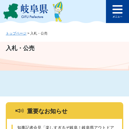
ペ
メ
このページの本文へ
ー
ニ
メ
ジ
ュ
ニ
の
ー
ュ
先
を
ー
頭
飛
トップページ
>
入札・公売
で
ば
す
し
入札・公売
。
て
本
文
へ
重要なお知らせ
知事記者会見「楽しすぎるぞ岐阜！岐阜県アウトドア