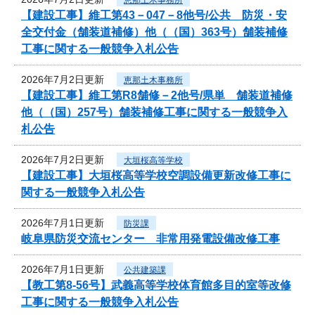
【建設工事】維工第43－047－8他号/公共 防災・安
全交付金（舗装道補修）他（（国）363号）舗装補修
工事に関する一般競争入札公告
2026年7月2日更新
恵那土木事務所
【建設工事】維工第R8舗修－2他号/県単 舗装道補修
他（（国）257号）舗装補修工事に関する一般競争入
札公告
2026年7月2日更新
大垣桜高等学校
【建設工事】大垣桜高等学校空調設備更新改修工事に
関する一般競争入札公告
2026年7月1日更新
防災課
岐阜県防災交流センター 非常用発電設備改修工事
2026年7月1日更新
公共建築課
【教工第8-56号】武義高等学校体育館多目的室等改修
工事に関する一般競争入札公告