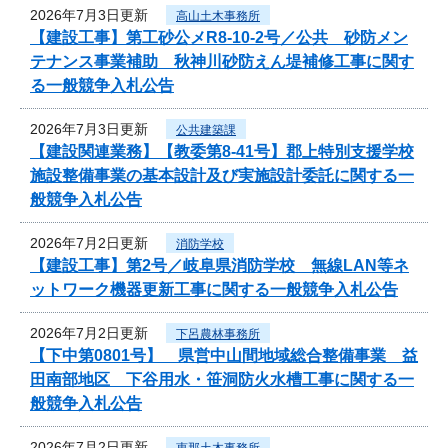
2026年7月3日更新
高山土木事務所
【建設工事】第工砂公メR8-10-2号／公共 砂防メン
テナンス事業補助 秋神川砂防えん堤補修工事に関す
る一般競争入札公告
2026年7月3日更新
公共建築課
【建設関連業務】【教委第8-41号】郡上特別支援学校
施設整備事業の基本設計及び実施設計委託に関する一
般競争入札公告
2026年7月2日更新
消防学校
【建設工事】第2号／岐阜県消防学校 無線LAN等ネ
ットワーク機器更新工事に関する一般競争入札公告
2026年7月2日更新
下呂農林事務所
【下中第0801号】 県営中山間地域総合整備事業 益
田南部地区 下谷用水・笹洞防火水槽工事に関する一
般競争入札公告
2026年7月2日更新
恵那土木事務所