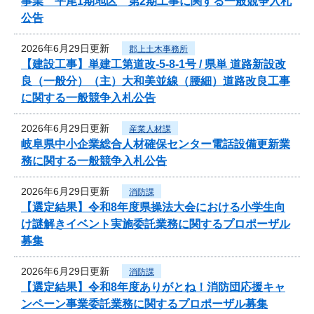
事業 平尾1期地区 第2期工事に関する一般競争入札
公告
2026年6月29日更新
郡上土木事務所
【建設工事】単建工第道改-5-8-1号 / 県単 道路新設改
良（一般分）（主）大和美並線（腰細）道路改良工事
に関する一般競争入札公告
2026年6月29日更新
産業人材課
岐阜県中小企業総合人材確保センター電話設備更新業
務に関する一般競争入札公告
2026年6月29日更新
消防課
【選定結果】令和8年度県操法大会における小学生向
け謎解きイベント実施委託業務に関するプロポーザル
募集
2026年6月29日更新
消防課
【選定結果】令和8年度ありがとね！消防団応援キャ
ンペーン事業委託業務に関するプロポーザル募集