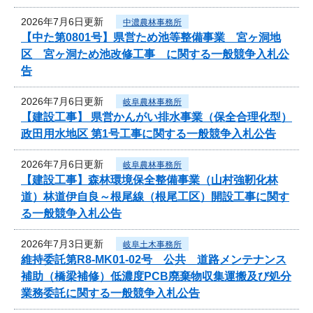
2026年7月6日更新
中濃農林事務所
【中た第0801号】県営ため池等整備事業 宮ヶ洞地
区 宮ヶ洞ため池改修工事 に関する一般競争入札公
告
2026年7月6日更新
岐阜農林事務所
【建設工事】 県営かんがい排水事業（保全合理化型）
政田用水地区 第1号工事に関する一般競争入札公告
2026年7月6日更新
岐阜農林事務所
【建設工事】森林環境保全整備事業（山村強靭化林
道）林道伊自良～根尾線（根尾工区）開設工事に関す
る一般競争入札公告
2026年7月3日更新
岐阜土木事務所
維持委託第R8-MK01-02号 公共 道路メンテナンス
補助（橋梁補修）低濃度PCB廃棄物収集運搬及び処分
業務委託に関する一般競争入札公告