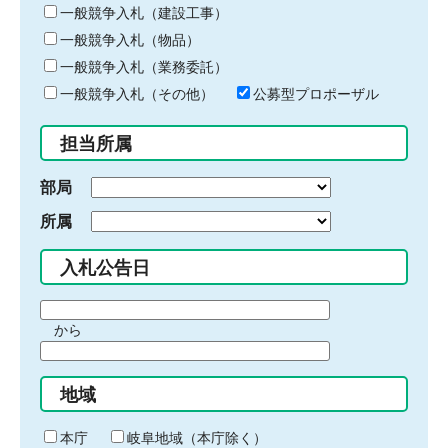
キ
一般競争入札（建設工事）
ー
一般競争入札（物品）
ワ
一般競争入札（業務委託）
ー
ド
一般競争入札（その他）
公募型プロポーザル
を
入
担当所属
力
部局
所属
入札公告日
期
から
間
期
の
間
始
地域
の
ま
終
り
わ
本庁
岐阜地域（本庁除く）