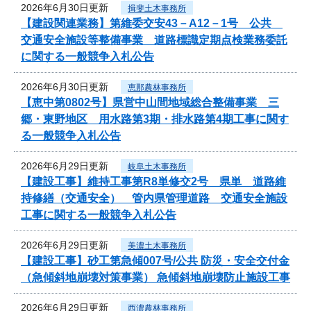
2026年6月30日更新
揖斐土木事務所
【建設関連業務】第維委交安43－A12－1号 公共
交通安全施設等整備事業 道路標識定期点検業務委託
に関する一般競争入札公告
2026年6月30日更新
恵那農林事務所
【恵中第0802号】県営中山間地域総合整備事業 三
郷・東野地区 用水路第3期・排水路第4期工事に関す
る一般競争入札公告
2026年6月29日更新
岐阜土木事務所
【建設工事】維持工事第R8単修交2号 県単 道路維
持修繕（交通安全） 管内県管理道路 交通安全施設
工事に関する一般競争入札公告
2026年6月29日更新
美濃土木事務所
【建設工事】砂工第急傾007号/公共 防災・安全交付金
（急傾斜地崩壊対策事業） 急傾斜地崩壊防止施設工事
2026年6月29日更新
西濃農林事務所