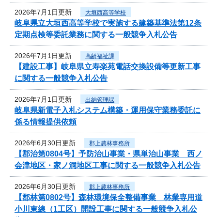
2026年7月1日更新
大垣西高等学校
岐阜県立大垣西高等学校で実施する建築基準法第12条
定期点検等委託業務に関する一般競争入札公告
2026年7月1日更新
高齢福祉課
【建設工事】岐阜県立寿楽苑電話交換設備等更新工事
に関する一般競争入札公告
2026年7月1日更新
出納管理課
岐阜県新電子入札システム構築・運用保守業務委託に
係る情報提供依頼
2026年6月30日更新
郡上農林事務所
【郡治第0804号】予防治山事業・県単治山事業 西ノ
会津地区・家ノ洞地区工事に関する一般競争入札公告
2026年6月30日更新
郡上農林事務所
【郡林第0802号】森林環境保全整備事業 林業専用道
小川東線（1工区）開設工事に関する一般競争入札公