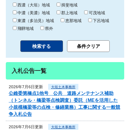
り
西濃（大垣）地域
揖斐地域
中濃（美濃）地域
郡上地域
可茂地域
東濃（多治見）地域
恵那地域
下呂地域
飛騨地域
県外
入札公告一覧
2026年7月6日更新
大垣土木事務所
公維委第橋点1他号 公共 道路メンテナンス補助
（トンネル・橋梁等点検調査）委託（MEを活用した
小規模橋梁等の点検・修繕業務）工事に関する一般競
争入札公告
2026年7月6日更新
大垣土木事務所