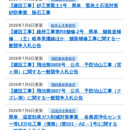
【建設工事】砂工第緊土1号 県単 緊急土石流対策
砂防事業 除石工事
2026年7月6日更新
岐阜土木事務所
【建設工事】維持工事第R8舗修-2号 県単 舗装道補
修 （主）岐阜美濃線ほか 舗装補修工事に関する一
般競争入札公告
2026年7月6日更新
飛騨農林事務所
【建設工事】飛治第0808号 公共 予防治山工事（宮
ヶ洞）に関する一般競争入札公告
2026年7月6日更新
飛騨農林事務所
【建設工事】飛治第0807号 公共 予防治山工事（ク
ズレ洞）に関する一般競争入札公告
2026年7月6日更新
流域浄水事務所
県単 温室効果ガス削減対策事業 各務原浄化センタ
ー等LED化工事（債務）(第501－AE－1号)に関する