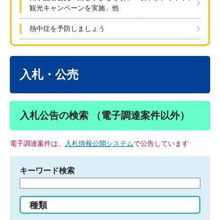
観光キャンペーンを実施」他
熱中症を予防しましょう
本
文
入札・公売
入札公告の検索 （電子調達案件以外）
電子調達案件は、
入札情報公開システム
で公告しています
キーワード検索
検
索
す
種類
る