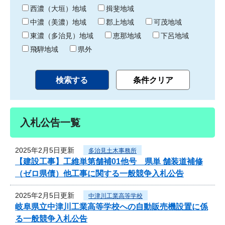
り
西濃（大垣）地域
揖斐地域
中濃（美濃）地域
郡上地域
可茂地域
東濃（多治見）地域
恵那地域
下呂地域
飛騨地域
県外
入札公告一覧
2025年2月5日更新
多治見土木事務所
【建設工事】工維単第舗補01他号 県単 舗装道補修
（ゼロ県債）他工事に関する一般競争入札公告
2025年2月5日更新
中津川工業高等学校
岐阜県立中津川工業高等学校への自動販売機設置に係
る一般競争入札公告