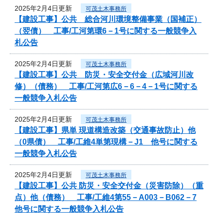
2025年2月4日更新
可茂土木事務所
【建設工事】公共 総合河川環境整備事業（国補正）
（翌債） 工事/工河第環6－1号に関する一般競争入
札公告
2025年2月4日更新
可茂土木事務所
【建設工事】公共 防災・安全交付金（広域河川改
修）（債務） 工事/工河第広6－6－4－1号に関する
一般競争入札公告
2025年2月4日更新
可茂土木事務所
【建設工事】県単 現道構造改築（交通事故防止）他
（0県債） 工事/工維4単第現構－J1 他号に関する
一般競争入札公告
2025年2月4日更新
可茂土木事務所
【建設工事】公共 防災・安全交付金（災害防除）（重
点）他（債務） 工事/工維4第55－A003－B062－7
他号に関する一般競争入札公告