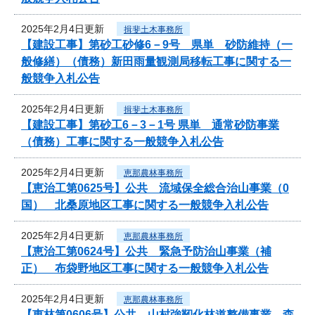
2025年2月4日更新
揖斐土木事務所
【建設工事】第砂工砂修6－9号 県単 砂防維持（一
般修繕）（債務）新田雨量観測局移転工事に関する一
般競争入札公告
2025年2月4日更新
揖斐土木事務所
【建設工事】第砂工6－3－1号 県単 通常砂防事業
（債務）工事に関する一般競争入札公告
2025年2月4日更新
恵那農林事務所
【恵治工第0625号】公共 流域保全総合治山事業（0
国） 北桑原地区工事に関する一般競争入札公告
2025年2月4日更新
恵那農林事務所
【恵治工第0624号】公共 緊急予防治山事業（補
正） 布袋野地区工事に関する一般競争入札公告
2025年2月4日更新
恵那農林事務所
【恵林第0606号】公共 山村強靭化林道整備事業 森