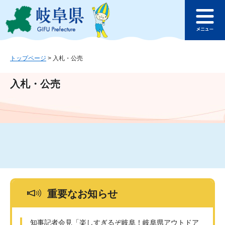
ペ
メ
このページの本文へ
ー
ニ
メ
ジ
ュ
ニ
の
ー
ュ
先
を
ー
頭
飛
トップページ
>
入札・公売
で
ば
す
し
入札・公売
。
て
本
文
へ
重要なお知らせ
知事記者会見「楽しすぎるぞ岐阜！岐阜県アウトドア