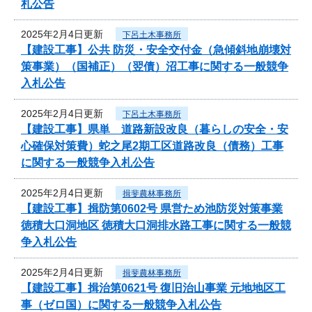
札公告
2025年2月4日更新
下呂土木事務所
【建設工事】公共 防災・安全交付金（急傾斜地崩壊対
策事業）（国補正）（翌債）沼工事に関する一般競争
入札公告
2025年2月4日更新
下呂土木事務所
【建設工事】県単 道路新設改良（暮らしの安全・安
心確保対策費）蛇之尾2期工区道路改良（債務）工事
に関する一般競争入札公告
2025年2月4日更新
揖斐農林事務所
【建設工事】揖防第0602号 県営ため池防災対策事業
徳積大口洞地区 徳積大口洞排水路工事に関する一般競
争入札公告
2025年2月4日更新
揖斐農林事務所
【建設工事】揖治第0621号 復旧治山事業 元地地区工
事（ゼロ国）に関する一般競争入札公告