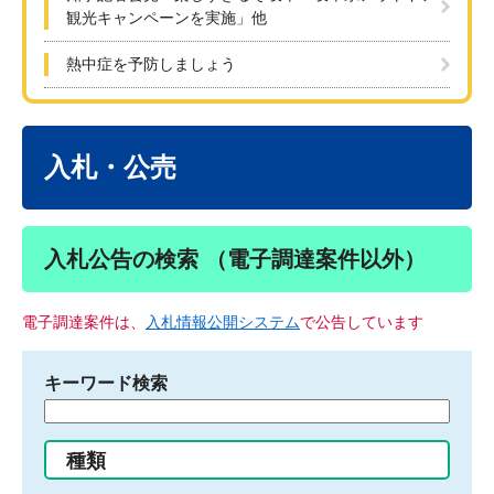
観光キャンペーンを実施」他
熱中症を予防しましょう
本
文
入札・公売
入札公告の検索 （電子調達案件以外）
電子調達案件は、
入札情報公開システム
で公告しています
キーワード検索
検
索
す
種類
る