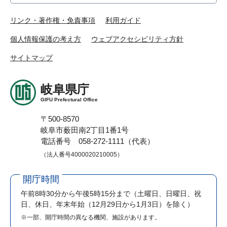
リンク・著作権・免責事項
利用ガイド
個人情報保護の考え方
ウェブアクセシビリティ方針
サイトマップ
岐阜県庁
GIFU Prefectural Office
〒500-8570
岐阜市薮田南2丁目1番1号
電話番号 058-272-1111（代表）
（法人番号4000020210005）
開庁時間
午前8時30分から午後5時15分まで
（土曜日、日曜日、祝
日、休日、年末年始（12月29日から1月3日）を除く）
※一部、開庁時間の異なる機関、施設があります。