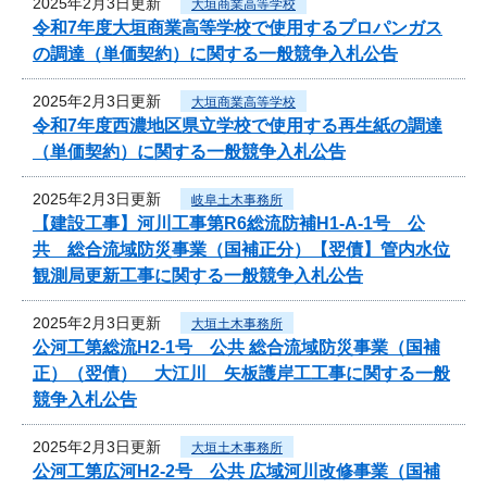
2025年2月3日更新
大垣商業高等学校
令和7年度大垣商業高等学校で使用するプロパンガス
の調達（単価契約）に関する一般競争入札公告
2025年2月3日更新
大垣商業高等学校
令和7年度西濃地区県立学校で使用する再生紙の調達
（単価契約）に関する一般競争入札公告
2025年2月3日更新
岐阜土木事務所
【建設工事】河川工事第R6総流防補H1-A-1号 公
共 総合流域防災事業（国補正分）【翌債】管内水位
観測局更新工事に関する一般競争入札公告
2025年2月3日更新
大垣土木事務所
公河工第総流H2-1号 公共 総合流域防災事業（国補
正）（翌債） 大江川 矢板護岸工工事に関する一般
競争入札公告
2025年2月3日更新
大垣土木事務所
公河工第広河H2-2号 公共 広域河川改修事業（国補