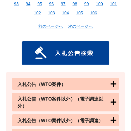
93
94
95
96
97
98
99
100
101
102
103
104
105
106
前のページへ
次のページへ
入札公告（WTO案件）
入札公告（WTO案件以外）（電子調達以
外）
入札公告（WTO案件以外）（電子調達）