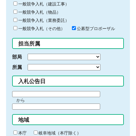
キ
一般競争入札（建設工事）
ー
一般競争入札（物品）
ワ
一般競争入札（業務委託）
ー
ド
一般競争入札（その他）
公募型プロポーザル
を
入
担当所属
力
部局
所属
入札公告日
期
から
間
期
の
間
始
地域
の
ま
終
り
わ
本庁
岐阜地域（本庁除く）