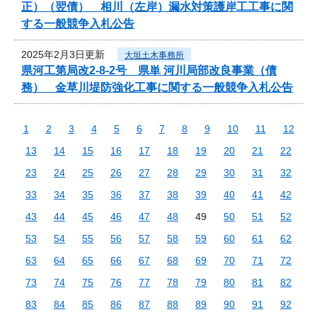
正）（翌債） 相川（左岸）漏水対策護岸工工事に関
する一般競争入札公告
2025年2月3日更新
大垣土木事務所
県河工第局改2-8-2号 県単 河川局部改良事業（債
務） 金草川堤防強化工事に関する一般競争入札公告
1
2
3
4
5
6
7
8
9
10
11
12
13
14
15
16
17
18
19
20
21
22
23
24
25
26
27
28
29
30
31
32
33
34
35
36
37
38
39
40
41
42
43
44
45
46
47
48
49
50
51
52
53
54
55
56
57
58
59
60
61
62
63
64
65
66
67
68
69
70
71
72
73
74
75
76
77
78
79
80
81
82
83
84
85
86
87
88
89
90
91
92