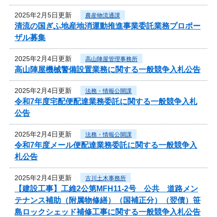
2025年2月5日更新
農産物流通課
清流の国ぎふ地産地消運動推進事業委託業務プロポー
ザル募集
2025年2月4日更新
高山陣屋管理事務所
高山陣屋機械警備設置業務に関する一般競争入札公告
2025年2月4日更新
法務・情報公開課
令和7年度宅配便配達業務委託に関する一般競争入札
公告
2025年2月4日更新
法務・情報公開課
令和7年度メール便配達業務委託に関する一般競争入
札公告
2025年2月4日更新
古川土木事務所
【建設工事】工維2公第MFH11-2号 公共 道路メン
テナンス補助（附属物修繕）（国補正分）（翌債）笹
島ロックシェッド補修工事に関する一般競争入札公告