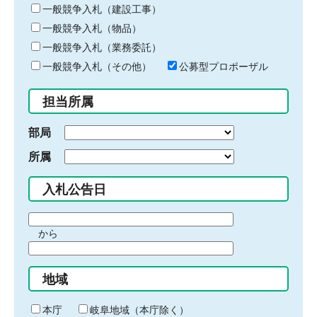
キ
一般競争入札（建設工事）
ー
一般競争入札（物品）
ワ
一般競争入札（業務委託）
ー
ド
一般競争入札（その他）
公募型プロポーザル
を
入
担当所属
力
部局
所属
入札公告日
期
から
間
期
の
間
始
地域
の
ま
終
り
わ
本庁
岐阜地域（本庁除く）