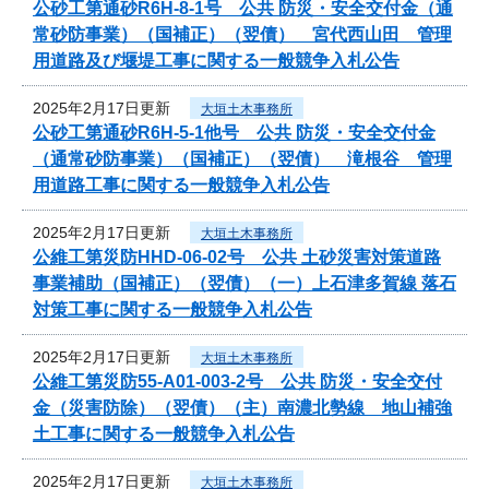
公砂工第通砂R6H-8-1号 公共 防災・安全交付金（通
常砂防事業）（国補正）（翌債） 宮代西山田 管理
用道路及び堰堤工事に関する一般競争入札公告
2025年2月17日更新
大垣土木事務所
公砂工第通砂R6H-5-1他号 公共 防災・安全交付金
（通常砂防事業）（国補正）（翌債） 滝根谷 管理
用道路工事に関する一般競争入札公告
2025年2月17日更新
大垣土木事務所
公維工第災防HHD-06-02号 公共 土砂災害対策道路
事業補助（国補正）（翌債）（一）上石津多賀線 落石
対策工事に関する一般競争入札公告
2025年2月17日更新
大垣土木事務所
公維工第災防55-A01-003-2号 公共 防災・安全交付
金（災害防除）（翌債）（主）南濃北勢線 地山補強
土工事に関する一般競争入札公告
2025年2月17日更新
大垣土木事務所