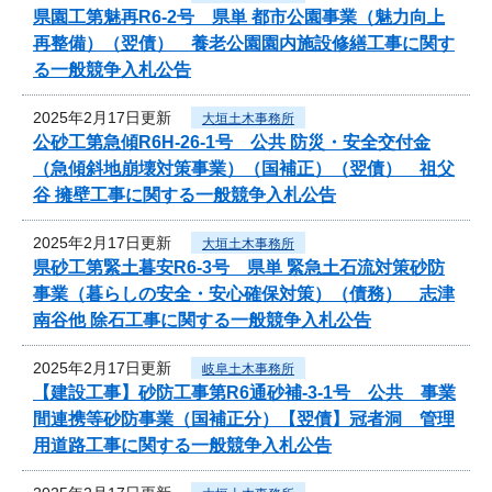
県園工第魅再R6-2号 県単 都市公園事業（魅力向上
再整備）（翌債） 養老公園園内施設修繕工事に関す
る一般競争入札公告
2025年2月17日更新
大垣土木事務所
公砂工第急傾R6H-26-1号 公共 防災・安全交付金
（急傾斜地崩壊対策事業）（国補正）（翌債） 祖父
谷 擁壁工事に関する一般競争入札公告
2025年2月17日更新
大垣土木事務所
県砂工第緊土暮安R6-3号 県単 緊急土石流対策砂防
事業（暮らしの安全・安心確保対策）（債務） 志津
南谷他 除石工事に関する一般競争入札公告
2025年2月17日更新
岐阜土木事務所
【建設工事】砂防工事第R6通砂補-3-1号 公共 事業
間連携等砂防事業（国補正分）【翌債】冠者洞 管理
用道路工事に関する一般競争入札公告