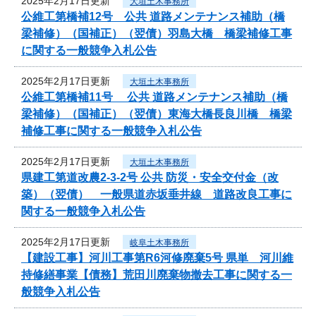
2025年2月17日更新
大垣土木事務所
公維工第橋補12号 公共 道路メンテナンス補助（橋
梁補修）（国補正）（翌債）羽島大橋 橋梁補修工事
に関する一般競争入札公告
2025年2月17日更新
大垣土木事務所
公維工第橋補11号 公共 道路メンテナンス補助（橋
梁補修）（国補正）（翌債）東海大橋長良川橋 橋梁
補修工事に関する一般競争入札公告
2025年2月17日更新
大垣土木事務所
県建工第道改農2-3-2号 公共 防災・安全交付金（改
築）（翌債） 一般県道赤坂垂井線 道路改良工事に
関する一般競争入札公告
2025年2月17日更新
岐阜土木事務所
【建設工事】河川工事第R6河修廃棄5号 県単 河川維
持修繕事業【債務】荒田川廃棄物撤去工事に関する一
般競争入札公告