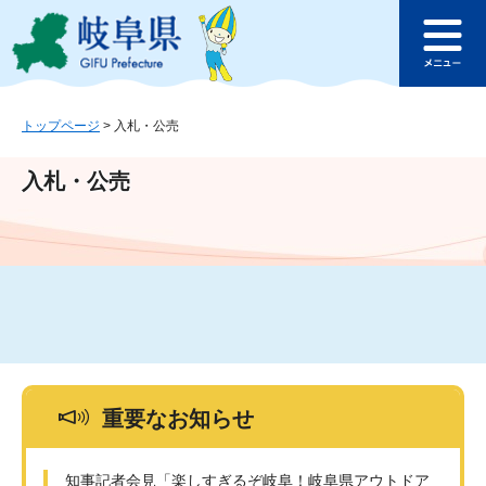
ペ
メ
このページの本文へ
ー
ニ
メ
ジ
ュ
ニ
の
ー
ュ
先
を
ー
頭
飛
トップページ
>
入札・公売
で
ば
す
し
入札・公売
。
て
本
文
へ
重要なお知らせ
知事記者会見「楽しすぎるぞ岐阜！岐阜県アウトドア