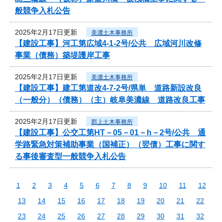
般競争入札公告
2025年2月17日更新
美濃土木事務所
【建設工事】河工第広域4-1-2号/公共 広域河川改修
事業（債務）築堤護岸工事
2025年2月17日更新
美濃土木事務所
【建設工事】建工第道改4-7-2号/県単 道路新設改良
（一般分）（債務）（主）岐阜美濃線 道路改良工事
2025年2月17日更新
郡上土木事務所
【建設工事】公交工第HT－05－01－h－2号/公共 通
学路緊急対策補助事業（国補正）（翌債）工事に関す
る事後審査型一般競争入札公告
1
2
3
4
5
6
7
8
9
10
11
12
13
14
15
16
17
18
19
20
21
22
23
24
25
26
27
28
29
30
31
32