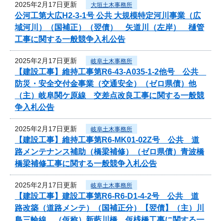
2025年2月17日更新
大垣土木事務所
公河工第大広H2-3-1号 公共 大規模特定河川事業（広
域河川）（国補正）（翌債） 矢道川（左岸） 樋管
工事に関する一般競争入札公告
2025年2月17日更新
岐阜土木事務所
【建設工事】維持工事第R6-43-A035-1-2他号 公共
防災・安全交付金事業（交通安全）（ゼロ県債）他
（主）岐阜関ケ原線 交差点改良工事に関する一般競
争入札公告
2025年2月17日更新
岐阜土木事務所
【建設工事】維持工事第R6-MK01-02Z号 公共 道
路メンテナンス補助（橋梁補修）（ゼロ県債）青波橋
橋梁補修工事に関する一般競争入札公告
2025年2月17日更新
岐阜土木事務所
【建設工事】建設工事第R6-R6-D1-4-2号 公共 道
路改築（道路メンテ）（国補正分）【翌債】（主）川
島三輪線 （仮称）新藍川橋 仮桟橋工事に関する一