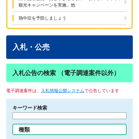
観光キャンペーンを実施」他
熱中症を予防しましょう
本
文
入札・公売
入札公告の検索 （電子調達案件以外）
電子調達案件は、
入札情報公開システム
で公告しています
キーワード検索
検
索
す
種類
る