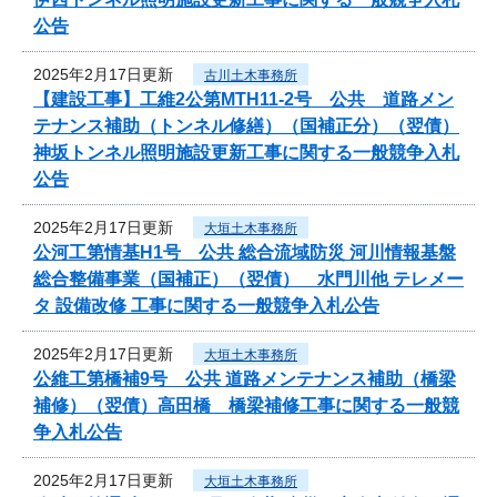
公告
2025年2月17日更新
古川土木事務所
【建設工事】工維2公第MTH11-2号 公共 道路メン
テナンス補助（トンネル修繕）（国補正分）（翌債）
神坂トンネル照明施設更新工事に関する一般競争入札
公告
2025年2月17日更新
大垣土木事務所
公河工第情基H1号 公共 総合流域防災 河川情報基盤
総合整備事業（国補正）（翌債） 水門川他 テレメー
タ 設備改修 工事に関する一般競争入札公告
2025年2月17日更新
大垣土木事務所
公維工第橋補9号 公共 道路メンテナンス補助（橋梁
補修）（翌債）高田橋 橋梁補修工事に関する一般競
争入札公告
2025年2月17日更新
大垣土木事務所