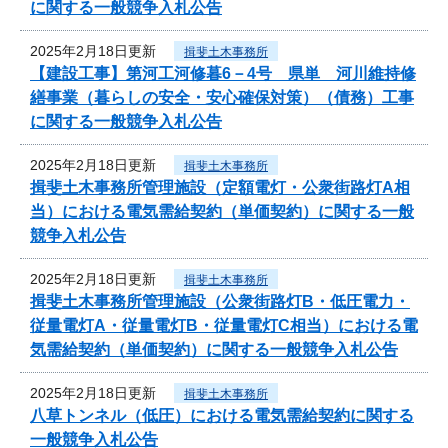
に関する一般競争入札公告
2025年2月18日更新
揖斐土木事務所
【建設工事】第河工河修暮6－4号 県単 河川維持修
繕事業（暮らしの安全・安心確保対策）（債務）工事
に関する一般競争入札公告
2025年2月18日更新
揖斐土木事務所
揖斐土木事務所管理施設（定額電灯・公衆街路灯A相
当）における電気需給契約（単価契約）に関する一般
競争入札公告
2025年2月18日更新
揖斐土木事務所
揖斐土木事務所管理施設（公衆街路灯B・低圧電力・
従量電灯A・従量電灯B・従量電灯C相当）における電
気需給契約（単価契約）に関する一般競争入札公告
2025年2月18日更新
揖斐土木事務所
八草トンネル（低圧）における電気需給契約に関する
一般競争入札公告