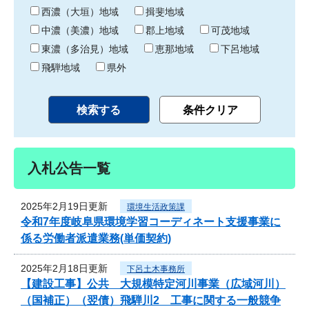
り
西濃（大垣）地域
揖斐地域
中濃（美濃）地域
郡上地域
可茂地域
東濃（多治見）地域
恵那地域
下呂地域
飛騨地域
県外
入札公告一覧
2025年2月19日更新
環境生活政策課
令和7年度岐阜県環境学習コーディネート支援事業に
係る労働者派遣業務(単価契約)
2025年2月18日更新
下呂土木事務所
【建設工事】公共 大規模特定河川事業（広域河川）
（国補正）（翌債）飛騨川2 工事に関する一般競争