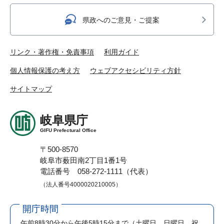
県政へのご意見・ご提案
リンク・著作権・免責事項
利用ガイド
個人情報保護の考え方
ウェブアクセシビリティ方針
サイトマップ
岐阜県庁
GIFU Prefectural Office
〒500-8570
岐阜市薮田南2丁目1番1号
電話番号 058-272-1111（代表）
（法人番号4000020210005）
開庁時間
午前8時30分から午後5時15分まで
（土曜日、日曜日、祝