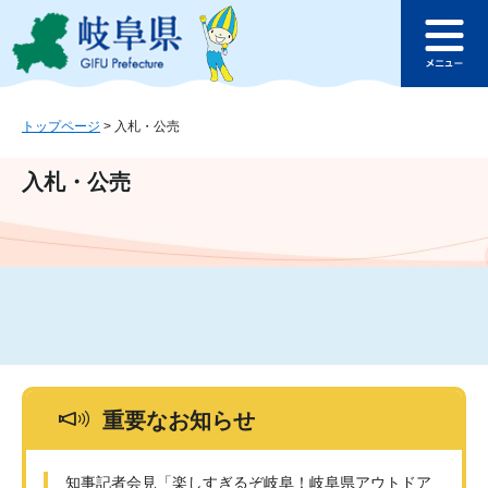
ペ
メ
このページの本文へ
ー
ニ
メ
ジ
ュ
ニ
の
ー
ュ
先
を
ー
頭
飛
トップページ
>
入札・公売
で
ば
す
し
入札・公売
。
て
本
文
へ
重要なお知らせ
知事記者会見「楽しすぎるぞ岐阜！岐阜県アウトドア