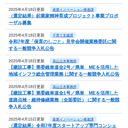
2025年4月18日更新
産業イノベーション推進課
（選定結果）起業家精神育成プロジェクト事業プロポ
ーザル募集
2025年4月18日更新
子育て支援課
令和7年度「保育のしごと」見学会開催業務委託に関
する一般競争入札公告
2025年4月18日更新
高山土木事務所
【建設工事】第委維単道全2号／県単 MEを活用した
地域インフラ総合管理業務 に関する一般競争入札公告
2025年4月18日更新
高山土木事務所
【建設工事】第委維単道全1号／県単 MEを活用した
道路点検・維持修繕業務（全面委託） に関する一般競
争入札公告
2025年4月15日更新
産業イノベーション推進課
（選定結果）令和7年度スタートアップ専門コンシェ