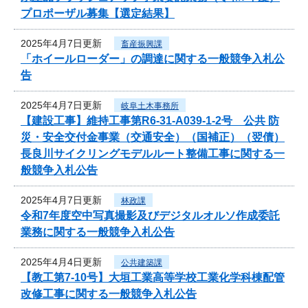
プロポーザル募集【選定結果】
2025年4月7日更新
畜産振興課
「ホイールローダー」の調達に関する一般競争入札公
告
2025年4月7日更新
岐阜土木事務所
【建設工事】維持工事第R6-31-A039-1-2号 公共 防
災・安全交付金事業（交通安全）（国補正）（翌債）
長良川サイクリングモデルルート整備工事に関する一
般競争入札公告
2025年4月7日更新
林政課
令和7年度空中写真撮影及びデジタルオルソ作成委託
業務に関する一般競争入札公告
2025年4月4日更新
公共建築課
【教工第7-10号】大垣工業高等学校工業化学科棟配管
改修工事に関する一般競争入札公告