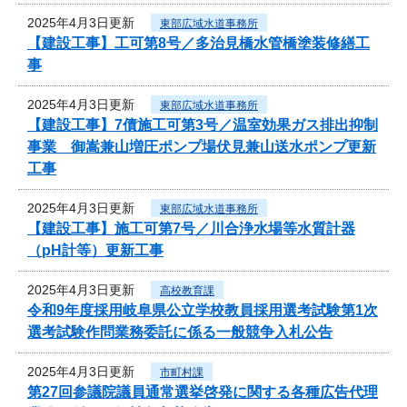
2025年4月3日更新
東部広域水道事務所
【建設工事】工可第8号／多治見橋水管橋塗装修繕工
事
2025年4月3日更新
東部広域水道事務所
【建設工事】7債施工可第3号／温室効果ガス排出抑制
事業 御嵩兼山増圧ポンプ場伏見兼山送水ポンプ更新
工事
2025年4月3日更新
東部広域水道事務所
【建設工事】施工可第7号／川合浄水場等水質計器
（pH計等）更新工事
2025年4月3日更新
高校教育課
令和9年度採用岐阜県公立学校教員採用選考試験第1次
選考試験作問業務委託に係る一般競争入札公告
2025年4月3日更新
市町村課
第27回参議院議員通常選挙啓発に関する各種広告代理