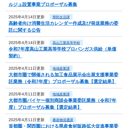
ルジュ設置事業プロポーザル募集
2025年4月14日更新
県民生活課
高齢者向け消費生活カレンダー作成及び発送業務の委
託に関する公告
2025年4月14日更新
高山工業高等学校
令和7年度高山工業高等学校プロパンガス供給（単価
契約）
2025年4月11日更新
地域産業課
大都市圏で開催される加工食品展示会出展支援事業委
託業務（令和7年度）プロポーザル募集【選定結果】
2025年4月11日更新
地域産業課
大都市圏バイヤー個別商談会事業委託業務（令和7年
度）プロポーザル募集【選定結果】
2025年4月11日更新
農産物流通課
首都圏・関西圏における県産食材販路拡大促進事業委