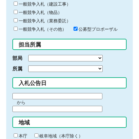
キ
一般競争入札（建設工事）
ー
一般競争入札（物品）
ワ
一般競争入札（業務委託）
ー
ド
一般競争入札（その他）
公募型プロポーザル
を
入
担当所属
力
部局
所属
入札公告日
期
から
間
期
の
間
始
地域
の
ま
終
り
わ
本庁
岐阜地域（本庁除く）