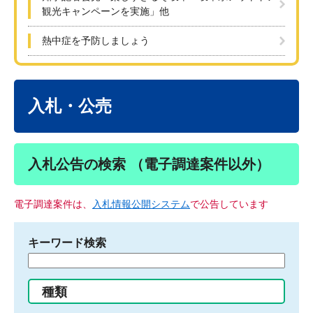
観光キャンペーンを実施」他
熱中症を予防しましょう
本
文
入札・公売
入札公告の検索 （電子調達案件以外）
電子調達案件は、
入札情報公開システム
で公告しています
キーワード検索
検
索
す
種類
る