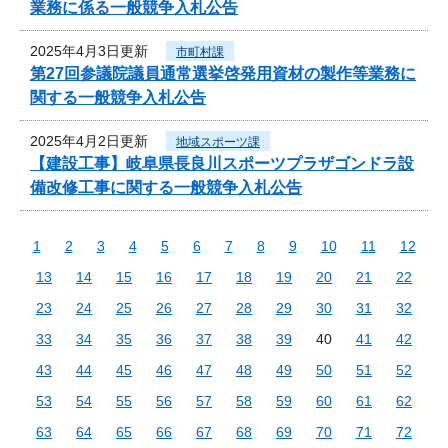
業務に係る一般競争入札公告
2025年4月3日更新
市町村課
第27回参議院議員通常選挙啓発用資材の製作等業務に
関する一般競争入札公告
2025年4月2日更新
地域スポーツ課
【建設工事】岐阜県長良川スポーツプラザゴンドラ設
備改修工事に関する一般競争入札公告
1
2
3
4
5
6
7
8
9
10
11
12
13
14
15
16
17
18
19
20
21
22
23
24
25
26
27
28
29
30
31
32
33
34
35
36
37
38
39
40
41
42
43
44
45
46
47
48
49
50
51
52
53
54
55
56
57
58
59
60
61
62
63
64
65
66
67
68
69
70
71
72