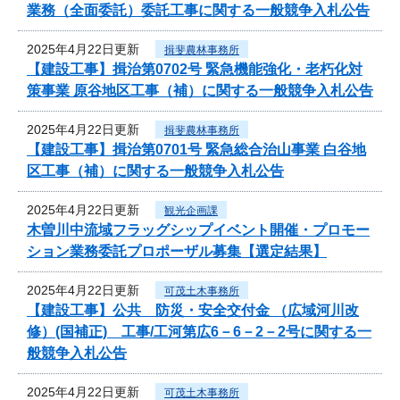
業務（全面委託）委託工事に関する一般競争入札公告
2025年4月22日更新
揖斐農林事務所
【建設工事】揖治第0702号 緊急機能強化・老朽化対
策事業 原谷地区工事（補）に関する一般競争入札公告
2025年4月22日更新
揖斐農林事務所
【建設工事】揖治第0701号 緊急総合治山事業 白谷地
区工事（補）に関する一般競争入札公告
2025年4月22日更新
観光企画課
木曽川中流域フラッグシップイベント開催・プロモー
ション業務委託プロポーザル募集【選定結果】
2025年4月22日更新
可茂土木事務所
【建設工事】公共 防災・安全交付金 （広域河川改
修）(国補正) 工事/工河第広6－6－2－2号に関する一
般競争入札公告
2025年4月22日更新
可茂土木事務所