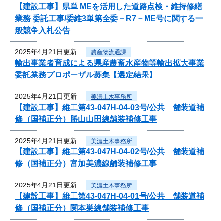
【建設工事】県単 MEを活用した道路点検・維持修繕
業務 委託工事/委維3単第全委－R7－ME号に関する一
般競争入札公告
2025年4月21日更新
農産物流通課
輸出事業者育成による県産農畜水産物等輸出拡大事業
委託業務プロポーザル募集【選定結果】
2025年4月21日更新
美濃土木事務所
【建設工事】維工第43-047H-04-03号/公共 舗装道補
修（国補正分）勝山山田線舗装補修工事
2025年4月21日更新
美濃土木事務所
【建設工事】維工第43-047H-04-02号/公共 舗装道補
修（国補正分）富加美濃線舗装補修工事
2025年4月21日更新
美濃土木事務所
【建設工事】維工第43-047H-04-01号/公共 舗装道補
修（国補正分）関本巣線舗装補修工事