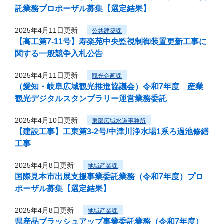
託業務プロポーザル募集【選定結果】
2025年4月11日更新
公共建築課
【高工第7-11号】寿楽苑中央監視制御装置更新工事に
関する一般競争入札公告
2025年4月11日更新
観光企画課
（愛知・岐阜広域観光推進協議会）令和7年度 産業
観光デジタルスタンプラリー運営業務委託
2025年4月10日更新
東部広域水道事務所
【建設工事】工東第3-2号/中津川浄水場1系ろ過池修繕
工事
2025年4月8日更新
地域産業課
国際見本市出展支援事業委託業務（令和7年度）プロ
ポーザル募集【選定結果】
2025年4月8日更新
地域産業課
県産品ブラッシュアップ事業委託業務（令和7年度）