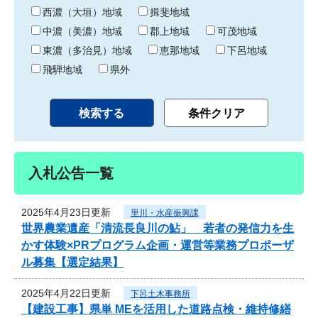
り
西濃（大垣）地域
揖斐地域
中濃（美濃）地域
郡上地域
可茂地域
東濃（多治見）地域
恵那地域
下呂地域
飛騨地域
県外
入札公告一覧
2025年4月23日更新
里川・水産振興課
世界農業遺産「清流長良川の鮎」 若者の発信力を生
かす体験×PRプログラム企画・運営等業務プロポーザ
ル募集【選定結果】
2025年4月22日更新
下呂土木事務所
【建設工事】県単 MEを活用した道路点検・維持修繕