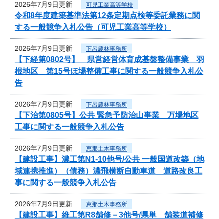
2026年7月9日更新
可児工業高等学校
令和8年度建築基準法第12条定期点検等委託業務に関
する一般競争入札公告（可児工業高等学校）
2026年7月9日更新
下呂農林事務所
【下経第0802号】 県営経営体育成基盤整備事業 羽
根地区 第15号ほ場整備工事に関する一般競争入札公
告
2026年7月9日更新
下呂農林事務所
【下治第0805号】公共 緊急予防治山事業 万場地区
工事に関する一般競争入札公告
2026年7月9日更新
恵那土木事務所
【建設工事】濃工第N1-10他号/公共 一般国道改築（地
域連携推進）（債務）濃飛横断自動車道 道路改良工
事に関する一般競争入札公告
2026年7月9日更新
恵那土木事務所
【建設工事】維工第R8舗修－3他号/県単 舗装道補修