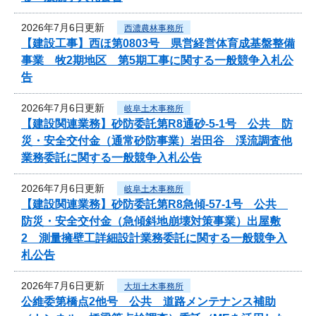
2026年7月6日更新
西濃農林事務所
【建設工事】西ほ第0803号 県営経営体育成基盤整備
事業 牧2期地区 第5期工事に関する一般競争入札公
告
2026年7月6日更新
岐阜土木事務所
【建設関連業務】砂防委託第R8通砂-5-1号 公共 防
災・安全交付金（通常砂防事業）岩田谷 渓流調査他
業務委託に関する一般競争入札公告
2026年7月6日更新
岐阜土木事務所
【建設関連業務】砂防委託第R8急傾-57-1号 公共
防災・安全交付金（急傾斜地崩壊対策事業）出屋敷
2 測量擁壁工詳細設計業務委託に関する一般競争入
札公告
2026年7月6日更新
大垣土木事務所
公維委第橋点2他号 公共 道路メンテナンス補助