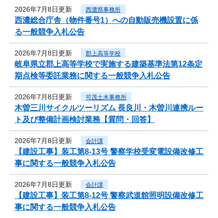
2026年7月8日更新
西濃県事務所
西濃総合庁舎（物件番号1）への自動販売機設置に係
る一般競争入札公告
2026年7月8日更新
郡上高等学校
岐阜県立郡上高等学校で実施する建築基準法第12条定
期点検等委託業務に関する一般競争入札公告
2026年7月8日更新
可茂土木事務所
木曽三川サイクルツーリズム 長良川・木曽川連携ルー
ト及び整備計画検討業務【質問・回答】
2026年7月8日更新
会計課
【建設工事】装工第8-13号 警察学校受変電設備改修工
事に関する一般競争入札公告
2026年7月8日更新
会計課
【建設工事】装工第8-12号 警察武道館照明設備改修工
事に関する一般競争入札公告