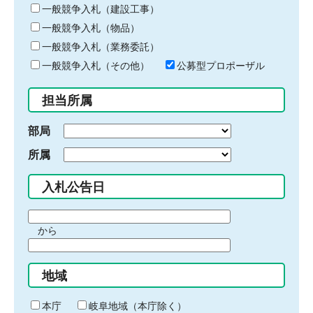
キ
一般競争入札（建設工事）
ー
一般競争入札（物品）
ワ
一般競争入札（業務委託）
ー
ド
一般競争入札（その他）
公募型プロポーザル
を
入
担当所属
力
部局
所属
入札公告日
期
から
間
期
の
間
始
地域
の
ま
終
り
わ
本庁
岐阜地域（本庁除く）