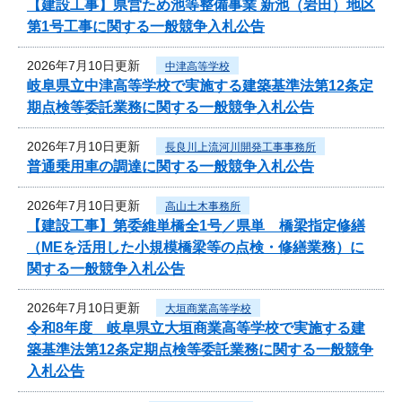
【建設工事】県営ため池等整備事業 新池（岩田）地区
第1号工事に関する一般競争入札公告
2026年7月10日更新
中津高等学校
岐阜県立中津高等学校で実施する建築基準法第12条定
期点検等委託業務に関する一般競争入札公告
2026年7月10日更新
長良川上流河川開発工事事務所
普通乗用車の調達に関する一般競争入札公告
2026年7月10日更新
高山土木事務所
【建設工事】第委維単橋全1号／県単 橋梁指定修繕
（MEを活用した小規模橋梁等の点検・修繕業務）に
関する一般競争入札公告
2026年7月10日更新
大垣商業高等学校
令和8年度 岐阜県立大垣商業高等学校で実施する建
築基準法第12条定期点検等委託業務に関する一般競争
入札公告