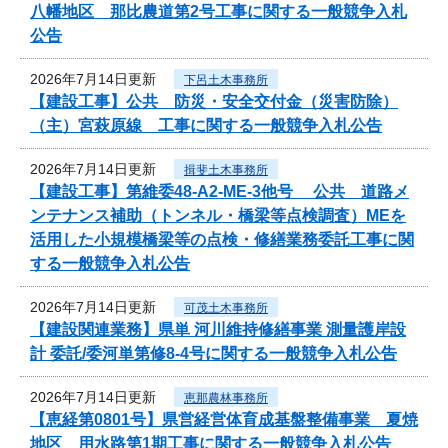
八幡地区 那比農道第2号工事に関する一般競争入札
公告
2026年7月14日更新
下呂土木事務所
【建設工事】公共 防災・安全交付金（災害防除）
（主）宮萩原線 工事に関する一般競争入札公告
2026年7月14日更新
揖斐土木事務所
【建設工事】第維委48-A2-ME-3他号 公共 道路メ
ンテナンス補助（トンネル・橋梁等点検調査）MEを
活用した小規模橋梁等の点検・修繕業務委託工事に関
する一般競争入札公告
2026年7月14日更新
可茂土木事務所
【建設関連業務】県単 河川維持修繕事業 測量護岸設
計 委託/委河単第修8-4号に関する一般競争入札公告
2026年7月14日更新
恵那農林事務所
【恵経第0801号】県営経営体育成基盤整備事業 夏焼
地区 用水路第1期工事に関する一般競争入札公告