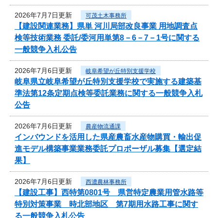
2026年7月7日更新
可茂土木事務所
【建設関連業務】県単 河川局部改良事業 用地調査点
検等技術業務 委託/委河用単第8－6－7－1号に関する
一般競争入札公告
2026年7月6日更新
岐阜希望が丘特別支援学校
岐阜県立岐阜希望が丘特別支援学校で実施する建築基
準法第12条定期点検等委託業務に関する一般競争入札
公告
2026年7月6日更新
農産物流通課
インバウンドを活用した県産農畜水産物購買・輸出促
進モデル構築事業業務委託プロポーザル募集【選定結
果】
2026年7月6日更新
西濃農林事務所
【建設工事】西特第0801号 県営特定農業用管水路等
特別対策事業 時北部地区 第7期用水路工事に関す
る一般競争入札公告