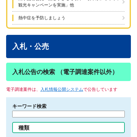
観光キャンペーンを実施」他
熱中症を予防しましょう
本
文
入札・公売
入札公告の検索 （電子調達案件以外）
電子調達案件は、
入札情報公開システム
で公告しています
キーワード検索
検
索
す
種類
る