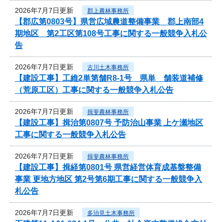
2026年7月7日更新
郡上農林事務所
【郡広第0803号】県営広域農道整備事業 郡上南部4
期地区 第2工区第108号工事に関する一般競争入札公
告
2026年7月7日更新
古川土木事務所
【建設工事】工維2単第舗R8-1号 県単 舗装道補修
（荒原工区）工事に関する一般競争入札公告
2026年7月7日更新
揖斐農林事務所
【建設工事】揖治第0807号 予防治山事業 上ケ瀬地区
工事に関する一般競争入札公告
2026年7月7日更新
揖斐農林事務所
【建設工事】揖経第0801号 県営経営体育成基盤整備
事業 更地方地区 第2号第6期工事に関する一般競争入
札公告
2026年7月7日更新
多治見土木事務所