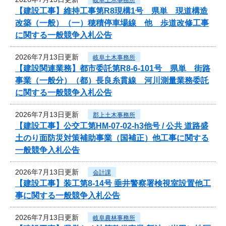
【建設工事】維持工事第R8現構1号 県単 現道構造
改築（一般）（一）穂積停車場線 他 歩道改修工事
に関する一般競争入札公告
2026年7月13日更新
岐阜土木事務所
【建設関連業務】都市委託第R8-6-101号 県単 街路
事業（一般分）（都）長良糸貫線 河川測量業務委託
に関する一般競争入札公告
2026年7月13日更新
郡上土木事務所
【建設工事】公交工第HM-07-02-h3他号 / 公共 道路盛
土のり面防災対策補助事業（国補正）他工事に関する
一般競争入札公告
2026年7月13日更新
会計課
【建設工事】装工第8-14号 垂井警察署検視室設置他工
事に関する一般競争入札公告
2026年7月13日更新
岐阜農林事務所