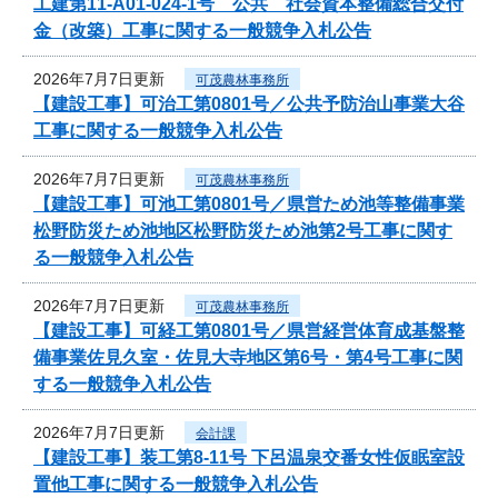
工建第11-A01-024-1号 公共 社会資本整備総合交付
金（改築）工事に関する一般競争入札公告
2026年7月7日更新
可茂農林事務所
【建設工事】可治工第0801号／公共予防治山事業大谷
工事に関する一般競争入札公告
2026年7月7日更新
可茂農林事務所
【建設工事】可池工第0801号／県営ため池等整備事業
松野防災ため池地区松野防災ため池第2号工事に関す
る一般競争入札公告
2026年7月7日更新
可茂農林事務所
【建設工事】可経工第0801号／県営経営体育成基盤整
備事業佐見久室・佐見大寺地区第6号・第4号工事に関
する一般競争入札公告
2026年7月7日更新
会計課
【建設工事】装工第8-11号 下呂温泉交番女性仮眠室設
置他工事に関する一般競争入札公告