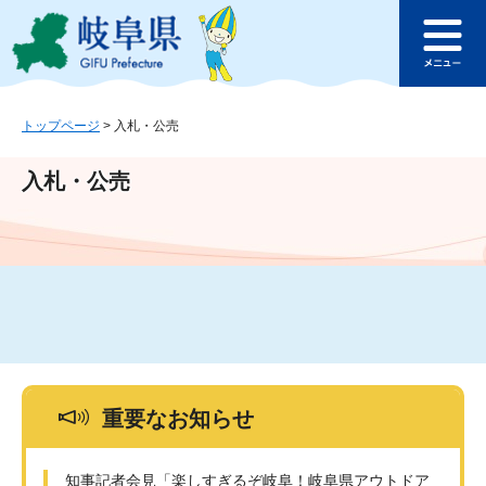
ペ
メ
このページの本文へ
ー
ニ
メ
ジ
ュ
ニ
の
ー
ュ
先
を
ー
頭
飛
トップページ
>
入札・公売
で
ば
す
し
入札・公売
。
て
本
文
へ
重要なお知らせ
知事記者会見「楽しすぎるぞ岐阜！岐阜県アウトドア