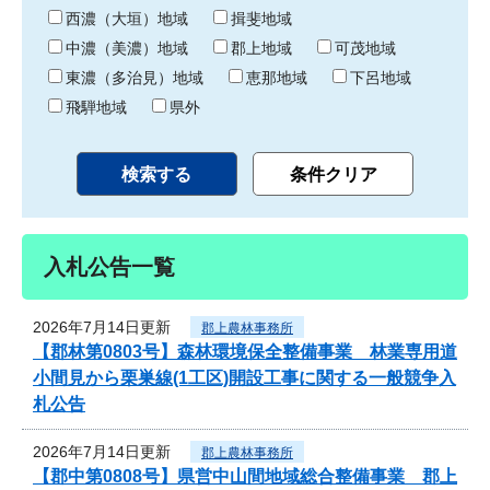
り
西濃（大垣）地域
揖斐地域
中濃（美濃）地域
郡上地域
可茂地域
東濃（多治見）地域
恵那地域
下呂地域
飛騨地域
県外
入札公告一覧
2026年7月14日更新
郡上農林事務所
【郡林第0803号】森林環境保全整備事業 林業専用道
小間見から栗巣線(1工区)開設工事に関する一般競争入
札公告
2026年7月14日更新
郡上農林事務所
【郡中第0808号】県営中山間地域総合整備事業 郡上