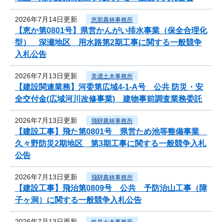
2026年7月14日更新
恵那農林事務所
【恵か第0801号】県営かんがい排水事業（保全合理化
型） 深瀬地区 用水路第2期工事に関する一般競争
入札公告
2026年7月13日更新
美濃土木事務所
【建設関連業務】河委第広域4-1-A号 公共 防災・安
全交付金(広域河川改修事業) 建物事前調査業務委託
2026年7月13日更新
飛騨農林事務所
【建設工事】飛た第0801号 県営ため池等整備事業
久々野防災2期地区 第3期工事に関する一般競争入札
公告
2026年7月13日更新
飛騨農林事務所
【建設工事】飛治第0809号 公共 予防治山工事（障
子ヶ洞）に関する一般競争入札公告
2026年7月13日更新
岐阜土木事務所