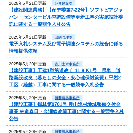
2025年5月21日更新
公共建築課
【建設関連業務】【産デ委第7-22号】ソフトピアジャ
パン・センタービル空調設備等更新工事の実施設計委
託に関する一般競争入札公告
2025年5月21日更新
出納管理課
電子入札システム及び電子調達システムの統合に係る
情報提供依頼
2025年5月20日更新
古川土木事務所
【建設工事】工建1単第道改く-11-8-K1号 県単 道
路新設改良（暮らしの安全・安心確保対策費）平岩2
工区（繰越）工事に関する一般競争入札公告
2025年5月20日更新
揖斐農林事務所
【建設工事】揖林第0701号 農山漁村地域整備交付金
事業 林道春日・久瀬線改築工事に関する一般競争入札
公告
2025年5月20日更新
揖斐農林事務所