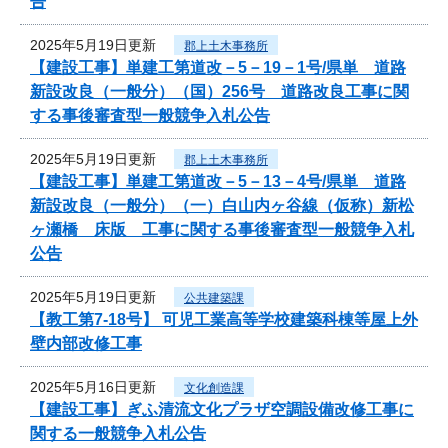
告
2025年5月19日更新
郡上土木事務所
【建設工事】単建工第道改－5－19－1号/県単 道路
新設改良（一般分）（国）256号 道路改良工事に関
する事後審査型一般競争入札公告
2025年5月19日更新
郡上土木事務所
【建設工事】単建工第道改－5－13－4号/県単 道路
新設改良（一般分）（一）白山内ヶ谷線（仮称）新松
ヶ瀬橋 床版 工事に関する事後審査型一般競争入札
公告
2025年5月19日更新
公共建築課
【教工第7-18号】 可児工業高等学校建築科棟等屋上外
壁内部改修工事
2025年5月16日更新
文化創造課
【建設工事】ぎふ清流文化プラザ空調設備改修工事に
関する一般競争入札公告