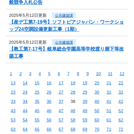
般競争入札公告
2025年5月12日更新
公共建築課
【産デ工第7-19号】ソフトピアジャパン・ワークショ
ップ24空調設備更新工事（1期）
2025年5月12日更新
公共建築課
【教工第7-17号】岐阜総合学園高等学校渡り廊下等改
築工事
1
2
3
4
5
6
7
8
9
10
11
12
13
14
15
16
17
18
19
20
21
22
23
24
25
26
27
28
29
30
31
32
33
34
35
36
37
38
39
40
41
42
43
44
45
46
47
48
49
50
51
52
53
54
55
56
57
58
59
60
61
62
63
64
65
66
67
68
69
70
71
72