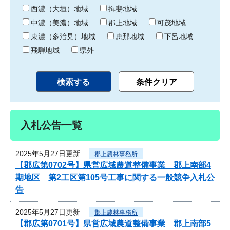
り
西濃（大垣）地域
揖斐地域
中濃（美濃）地域
郡上地域
可茂地域
東濃（多治見）地域
恵那地域
下呂地域
飛騨地域
県外
入札公告一覧
2025年5月27日更新
郡上農林事務所
【郡広第0702号】県営広域農道整備事業 郡上南部4
期地区 第2工区第105号工事に関する一般競争入札公
告
2025年5月27日更新
郡上農林事務所
【郡広第0701号】県営広域農道整備事業 郡上南部5