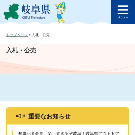
ペ
メ
このページの本文へ
ー
ニ
メ
ジ
ュ
ニ
の
ー
ュ
先
を
ー
頭
飛
トップページ
>
入札・公売
で
ば
す
し
入札・公売
。
て
本
文
へ
重要なお知らせ
知事記者会見「楽しすぎるぞ岐阜！岐阜県アウトドア