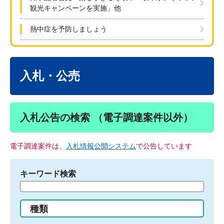
観光キャンペーンを実施」他
熱中症を予防しましょう
本
文
入札・公売
入札公告の検索 （電子調達案件以外）
電子調達案件は、
入札情報公開システム
で公告しています
キーワード検索
検
索
す
種類
る