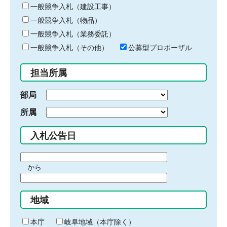
キ
一般競争入札（建設工事）
ー
一般競争入札（物品）
ワ
一般競争入札（業務委託）
ー
ド
一般競争入札（その他）
公募型プロポーザル
を
入
担当所属
力
部局
所属
入札公告日
期
から
間
期
の
間
始
地域
の
ま
終
り
わ
本庁
岐阜地域（本庁除く）