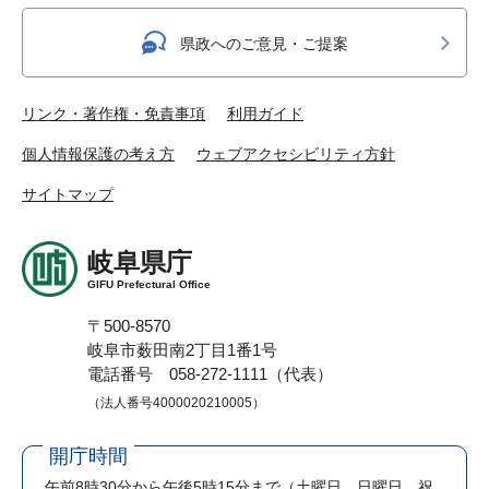
県政へのご意見・ご提案
リンク・著作権・免責事項
利用ガイド
個人情報保護の考え方
ウェブアクセシビリティ方針
サイトマップ
岐阜県庁
GIFU Prefectural Office
〒500-8570
岐阜市薮田南2丁目1番1号
電話番号 058-272-1111（代表）
（法人番号4000020210005）
開庁時間
午前8時30分から午後5時15分まで
（土曜日、日曜日、祝