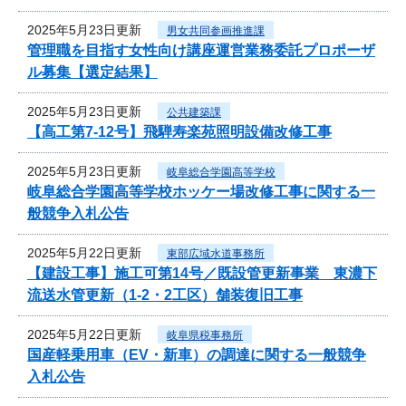
2025年5月23日更新
男女共同参画推進課
管理職を目指す女性向け講座運営業務委託プロポーザ
ル募集【選定結果】
2025年5月23日更新
公共建築課
【高工第7-12号】飛騨寿楽苑照明設備改修工事
2025年5月23日更新
岐阜総合学園高等学校
岐阜総合学園高等学校ホッケー場改修工事に関する一
般競争入札公告
2025年5月22日更新
東部広域水道事務所
【建設工事】施工可第14号／既設管更新事業 東濃下
流送水管更新（1-2・2工区）舗装復旧工事
2025年5月22日更新
岐阜県税事務所
国産軽乗用車（EV・新車）の調達に関する一般競争
入札公告