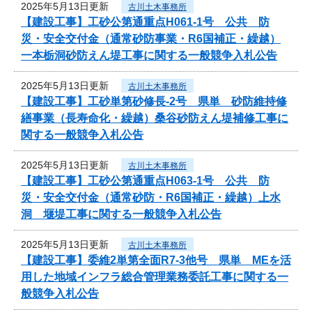
2025年5月13日更新
古川土木事務所
【建設工事】工砂公第通重点H061-1号 公共 防
災・安全交付金（通常砂防事業・R6国補正・繰越）
一本栃洞砂防えん堤工事に関する一般競争入札公告
2025年5月13日更新
古川土木事務所
【建設工事】工砂単第砂修長‐2号 県単 砂防維持修
繕事業（長寿命化・繰越）桑谷砂防えん堤補修工事に
関する一般競争入札公告
2025年5月13日更新
古川土木事務所
【建設工事】工砂公第通重点H063-1号 公共 防
災・安全交付金（通常砂防・R6国補正・繰越）上水
洞 堰堤工事に関する一般競争入札公告
2025年5月13日更新
古川土木事務所
【建設工事】委維2単第全面R7-3他号 県単 MEを活
用した地域インフラ総合管理業務委託工事に関する一
般競争入札公告