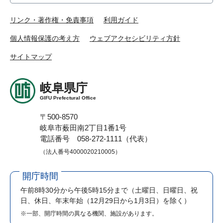
リンク・著作権・免責事項
利用ガイド
個人情報保護の考え方
ウェブアクセシビリティ方針
サイトマップ
岐阜県庁
GIFU Prefectural Office
〒500-8570
岐阜市薮田南2丁目1番1号
電話番号 058-272-1111（代表）
（法人番号4000020210005）
開庁時間
午前8時30分から午後5時15分まで
（土曜日、日曜日、祝
日、休日、年末年始（12月29日から1月3日）を除く）
※一部、開庁時間の異なる機関、施設があります。