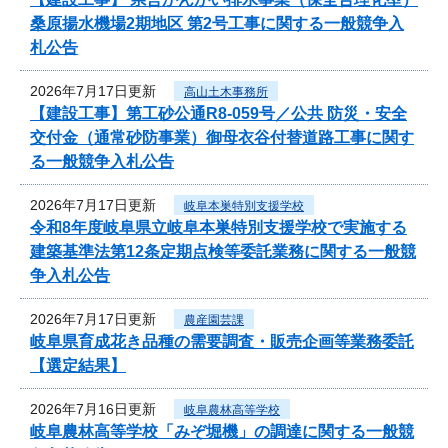
桑原揚水機場2期地区 第2号工事に関する一般競争入
札公告
2026年7月17日更新
高山土木事務所
【建設工事】第工砂公通R8-059号／公共 防災・安全
交付金（通常砂防事業）御母衣谷付替道路工事に関す
る一般競争入札公告
2026年7月17日更新
岐阜本巣特別支援学校
令和8年度岐阜県立岐阜本巣特別支援学校で実施する
建築基準法第12条定期点検等委託業務に関する一般競
争入札公告
2026年7月17日更新
農産園芸課
岐阜県育成花き品種の需要調査・販売企画等業務委託
【選定結果】
2026年7月16日更新
岐阜農林高等学校
岐阜農林高等学校「みぞ堀機」の調達に関する一般競