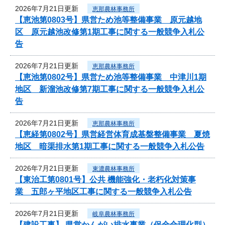
2026年7月21日更新
恵那農林事務所
【恵池第0803号】県営ため池等整備事業 原元越地
区 原元越池改修第1期工事に関する一般競争入札公
告
2026年7月21日更新
恵那農林事務所
【恵池第0802号】県営ため池等整備事業 中津川1期
地区 新溜池改修第7期工事に関する一般競争入札公
告
2026年7月21日更新
恵那農林事務所
【恵経第0802号】県営経営体育成基盤整備事業 夏焼
地区 暗渠排水第1期工事に関する一般競争入札公告
2026年7月21日更新
東濃農林事務所
【東治工第0801号】公共 機能強化・老朽化対策事
業 五郎ヶ平地区工事に関する一般競争入札公告
2026年7月21日更新
岐阜農林事務所
【建設工事】 県営かんがい排水事業（保全合理化型）