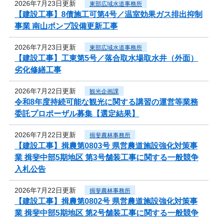
2026年7月23日更新
東部広域水道事務所
【建設工事】8債施工可第4号／温室効果ガス排出抑制
事業 南山ポンプ設備更新工事
2026年7月23日更新
東部広域水道事務所
【建設工事】工東第5号／落合取水場取水井（外面）
劣化修繕工事
2026年7月22日更新
観光企画課
令和8年度持続可能な観光に関する講習の運営等業務
委託プロポーザル募集【選定結果】
2026年7月22日更新
揖斐農林事務所
【建設工事】揖農第0803号 県営農道施設強化対策事
業 揖斐中部5期地区 第3号舗装工事に関する一般競争
入札公告
2026年7月22日更新
揖斐農林事務所
【建設工事】揖農第0802号 県営農道施設強化対策事
業 揖斐中部5期地区 第2号舗装工事に関する一般競争