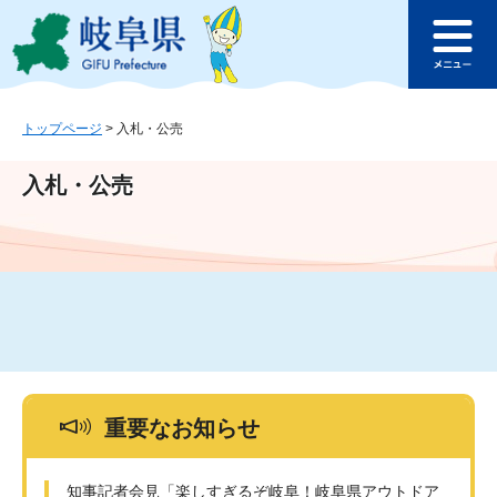
ペ
メ
このページの本文へ
ー
ニ
メ
ジ
ュ
ニ
の
ー
ュ
先
を
ー
頭
飛
トップページ
>
入札・公売
で
ば
す
し
入札・公売
。
て
本
文
へ
重要なお知らせ
知事記者会見「楽しすぎるぞ岐阜！岐阜県アウトドア