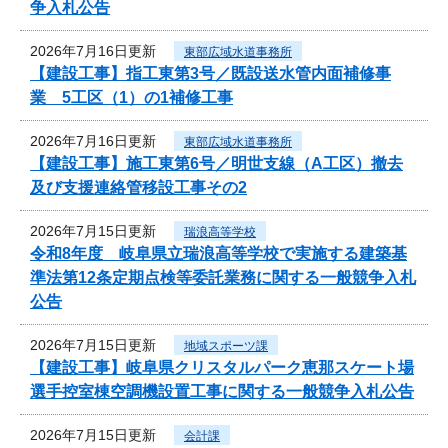
争入札公告
2026年7月16日更新
東部広域水道事務所
【建設工事】指工東第3号／既設送水管内面補修事
業 5工区（1）の1補修工事
2026年7月16日更新
東部広域水道事務所
【建設工事】施工東第6号／明世支線（A工区）撤去
及び支援連絡管移設工事その2
2026年7月15日更新
瑞浪高等学校
令和8年度 岐阜県立瑞浪高等学校で実施する建築基
準法第12条定期点検等委託業務に関する一般競争入札
公告
2026年7月15日更新
地域スポーツ課
【建設工事】岐阜県クリスタルパーク恵那スケート場
選手控室棟空調機設置工事に関する一般競争入札公告
2026年7月15日更新
会計課