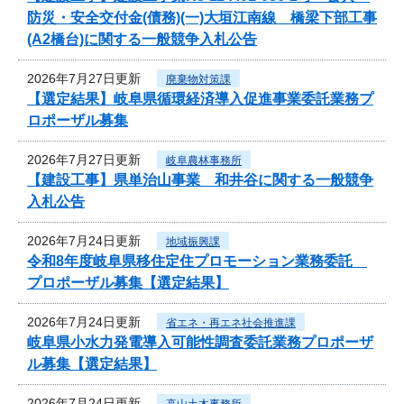
防災・安全交付金(債務)(一)大垣江南線 橋梁下部工事
(A2橋台)に関する一般競争入札公告
2026年7月27日更新
廃棄物対策課
【選定結果】岐阜県循環経済導入促進事業委託業務プ
ロポーザル募集
2026年7月27日更新
岐阜農林事務所
【建設工事】県単治山事業 和井谷に関する一般競争
入札公告
2026年7月24日更新
地域振興課
令和8年度岐阜県移住定住プロモーション業務委託
プロポーザル募集【選定結果】
2026年7月24日更新
省エネ・再エネ社会推進課
岐阜県小水力発電導入可能性調査委託業務プロポーザ
ル募集【選定結果】
2026年7月24日更新
高山土木事務所