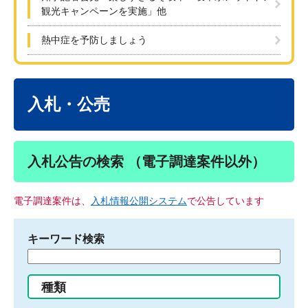
観光キャンペーンを実施」他
熱中症を予防しましょう
本
文
入札・公売
入札公告の検索 （電子調達案件以外）
電子調達案件は、
入札情報公開システム
で公告しています
キーワード検索
検
索
す
種類
る