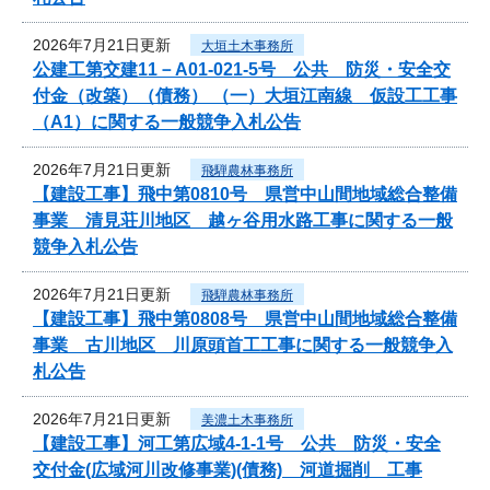
2026年7月21日更新
大垣土木事務所
公建工第交建11－A01-021-5号 公共 防災・安全交
付金（改築）（債務） （一）大垣江南線 仮設工工事
（A1）に関する一般競争入札公告
2026年7月21日更新
飛騨農林事務所
【建設工事】飛中第0810号 県営中山間地域総合整備
事業 清見荘川地区 越ヶ谷用水路工事に関する一般
競争入札公告
2026年7月21日更新
飛騨農林事務所
【建設工事】飛中第0808号 県営中山間地域総合整備
事業 古川地区 川原頭首工工事に関する一般競争入
札公告
2026年7月21日更新
美濃土木事務所
【建設工事】河工第広域4-1-1号 公共 防災・安全
交付金(広域河川改修事業)(債務) 河道掘削 工事