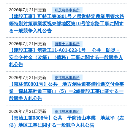
2026年7月21日更新
可茂農林事務所
【建設工事】可特工第0801号／県営特定農業用管水路
等特別対策事業坂祝東部地区第10号管水路工事に関す
る一般競争入札公告
2026年7月21日更新
揖斐土木事務所
【建設工事】第建工11-A01-023-1号 公共 防災・
安全交付金（改築）（債務）工事に関する一般競争入
札公告
2026年7月21日更新
恵那農林事務所
【恵林第0801号】公共 地方創生道整備推進交付金事
業 森林基幹道三森山（5）ー2線開設工事に関する一
般競争入札公告
2026年7月21日更新
恵那農林事務所
【恵治工第0808号】公共 予防治山事業 地蔵平（左
俣）地区工事に関する一般競争入札公告