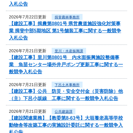
入札公告
2026年7月22日更新
揖斐農林事務所
【建設工事】揖農第0801号 県営農道施設強化対策事
業 揖斐中部5期地区 第1号舗装工事に関する一般競争
入札公告
2026年7月21日更新
里川・水産振興課
【建設工事】里川第0801号 内水面振興施設整備事
業 魚苗センター場外井戸ポンプ更新工事に関する一
般競争入札公告
2026年7月21日更新
下呂土木事務所
【建設工事】公共 防災・安全交付金（災害防除）他
（主）下呂小坂線 工事に関する一般競争入札公告
2026年7月21日更新
公共建築課
【建設関連業務】【教委第8-63号】大垣養老高等学校
動物舎等改築工事の実施設計委託に関する一般競争入
札公告