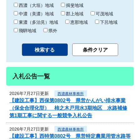
り
西濃（大垣）地域
揖斐地域
中濃（美濃）地域
郡上地域
可茂地域
東濃（多治見）地域
恵那地域
下呂地域
飛騨地域
県外
入札公告一覧
2026年7月27日更新
西濃農林事務所
【建設工事】西保第0802号 県営かんがい排水事業
（保全合理化型） 柿之木戸用水3期地区 水路補修
第1期工事に関する一般競争入札公告
2026年7月27日更新
西濃農林事務所
【建設工事】西特第0802号 県営特定農業用管水路等