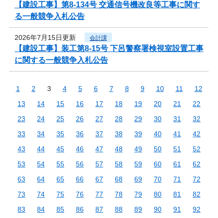
【建設工事】第8-134号 交通信号機改良等工事に関す
る一般競争入札公告
2026年7月15日更新
会計課
【建設工事】装工第8-15号 下呂警察署検視室設置工事
に関する一般競争入札公告
1
2
3
4
5
6
7
8
9
10
11
12
13
14
15
16
17
18
19
20
21
22
23
24
25
26
27
28
29
30
31
32
33
34
35
36
37
38
39
40
41
42
43
44
45
46
47
48
49
50
51
52
53
54
55
56
57
58
59
60
61
62
63
64
65
66
67
68
69
70
71
72
73
74
75
76
77
78
79
80
81
82
83
84
85
86
87
88
89
90
91
92