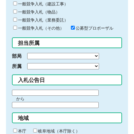
キ
一般競争入札（建設工事）
ー
一般競争入札（物品）
ワ
一般競争入札（業務委託）
ー
ド
一般競争入札（その他）
公募型プロポーザル
を
入
担当所属
力
部局
所属
入札公告日
期
から
間
期
の
間
始
地域
の
ま
終
り
わ
本庁
岐阜地域（本庁除く）