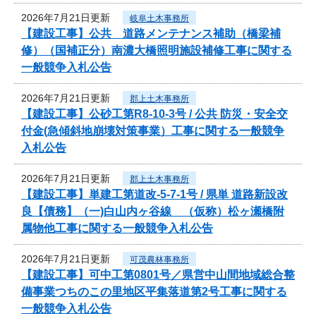
2026年7月21日更新
岐阜土木事務所
【建設工事】公共 道路メンテナンス補助（橋梁補
修）（国補正分）南濃大橋照明施設補修工事に関する
一般競争入札公告
2026年7月21日更新
郡上土木事務所
【建設工事】公砂工第R8-10-3号 / 公共 防災・安全交
付金(急傾斜地崩壊対策事業）工事に関する一般競争
入札公告
2026年7月21日更新
郡上土木事務所
【建設工事】単建工第道改-5-7-1号 / 県単 道路新設改
良【債務】（一)白山内ヶ谷線 （仮称）松ヶ瀬橋附
属物他工事に関する一般競争入札公告
2026年7月21日更新
可茂農林事務所
【建設工事】可中工第0801号／県営中山間地域総合整
備事業つちのこの里地区平集落道第2号工事に関する
一般競争入札公告