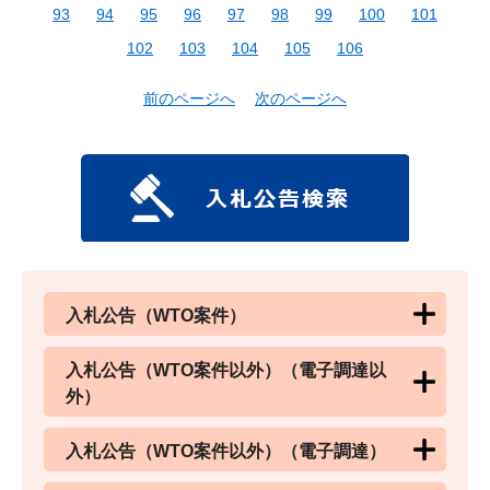
93
94
95
96
97
98
99
100
101
102
103
104
105
106
前のページへ
次のページへ
入札公告（WTO案件）
入札公告（WTO案件以外）（電子調達以
外）
入札公告（WTO案件以外）（電子調達）