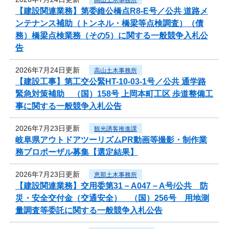
【建設関連業務】第委維公橋点R8-E号／公共 道路メ
ンテナンス補助（トンネル・橋梁等点検調査）（債
務）橋梁点検業務（その5）に関する一般競争入札公
告
2026年7月24日更新
高山土木事務所
【建設工事】第工交公緊HT-10-03-1号／公共 通学路
緊急対策補助 （国）158号 上岡本町工区 歩道整備工
事に関する一般競争入札公告
2026年7月23日更新
観光誘客推進課
岐阜県アウトドアツーリズムPR動画等撮影・制作業
務プロポーザル募集【選定結果】
2026年7月23日更新
恵那土木事務所
【建設関連業務】交用委第31－A047－A号/公共 防
災・安全交付金（交通安全） （国）256号 用地測
量調査等委託に関する一般競争入札公告