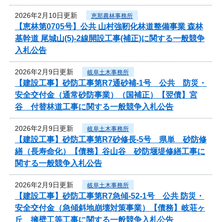
2026年2月10日更新
恵那農林事務所
【恵林第0705号】公共 山村強靭化林道整備事業 森林
基幹道 尾城山(5)-2線開設工事(補正)に関する一般競争
入札公告
2026年2月9日更新
岐阜土木事務所
【建設工事】砂防工事第R7通砂補-1号 公共 防災・
安全交付金（通常砂防事業）（国補正）【翌債】宮
谷 付替林道工事に関する一般競争入札公告
2026年2月9日更新
岐阜土木事務所
【建設工事】砂防工事第R7砂修長-5号 県単 砂防修
繕（長寿命化）【債務】谷山谷 砂防堰堤修繕工事に
関する一般競争入札公告
2026年2月9日更新
岐阜土木事務所
【建設工事】砂防工事第R7急傾-52-1号 公共 防災・
安全交付金（急傾斜地崩壊対策事業）【債務】岐荘ヶ
丘 擁壁工等工事に関する一般競争入札公告