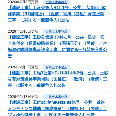
2026年2月3日更新
古川土木事務所
【建設工事】工河公第広H11-1号 公共 広域河川改
修事業（R7国補正）（翌債）宮川（谷他）河道掘削
工事 に関する一般競争入札公告
2026年2月3日更新
古川土木事務所
【建設工事】工砂公第通H044-1号 公共 防災・安
全交付金（通常砂防事業）（国補正分）（翌債）一本
栃洞砂防堰堤導流護岸工事 に関する一般競争入札公
告
2026年2月3日更新
古川土木事務所
【建設工事】工維3公第HD-11-01-HK2号 公共 土砂
災害対策道路事業補助（国補正）（数河）（翌債）工
事 に関する一般競争入札公告
2026年2月3日更新
古川土木事務所
【建設工事】工維2公第MKH11-01他号 公共 道路
メンテナンス補助（橋梁修繕）（国補正）（翌債）足
宗大橋他修繕工事 に関する一般競争入札公告