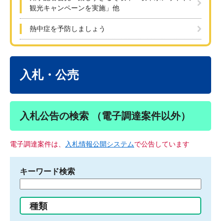
観光キャンペーンを実施」他
熱中症を予防しましょう
本
文
入札・公売
入札公告の検索 （電子調達案件以外）
電子調達案件は、
入札情報公開システム
で公告しています
キーワード検索
検
索
す
種類
る