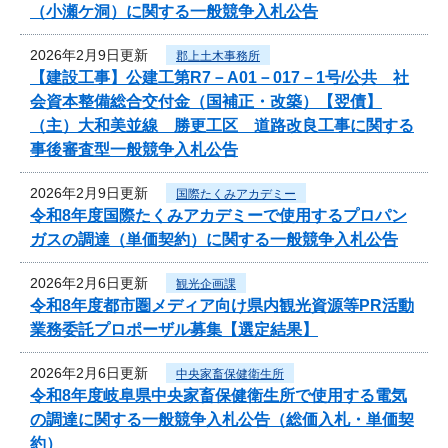
（小瀬ケ洞）に関する一般競争入札公告
2026年2月9日更新
郡上土木事務所
【建設工事】公建工第R7－A01－017－1号/公共 社
会資本整備総合交付金（国補正・改築）【翌債】
（主）大和美並線 勝更工区 道路改良工事に関する
事後審査型一般競争入札公告
2026年2月9日更新
国際たくみアカデミー
令和8年度国際たくみアカデミーで使用するプロパン
ガスの調達（単価契約）に関する一般競争入札公告
2026年2月6日更新
観光企画課
令和8年度都市圏メディア向け県内観光資源等PR活動
業務委託プロポーザル募集【選定結果】
2026年2月6日更新
中央家畜保健衛生所
令和8年度岐阜県中央家畜保健衛生所で使用する電気
の調達に関する一般競争入札公告（総価入札・単価契
約）