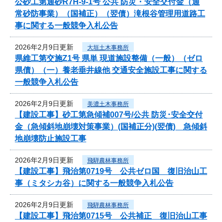
公砂工第通砂R7H-9-1号 公共 防災・安全交付金（通
常砂防事業）（国補正）（翌債）滝根谷管理用道路工
事に関する一般競争入札公告
2026年2月9日更新
大垣土木事務所
県維工第交施Z1号 県単 現道施設整備（一般）（ゼロ
県債）（一）養老垂井線他 交通安全施設工事に関する
一般競争入札公告
2026年2月9日更新
美濃土木事務所
【建設工事】砂工第急傾補007号/公共 防災･安全交付
金（急傾斜地崩壊対策事業）(国補正分)(翌債) 急傾斜
地崩壊防止施設工事
2026年2月9日更新
飛騨農林事務所
【建設工事】飛治第0719号 公共ゼロ国 復旧治山工
事（ミタシカ谷）に関する一般競争入札公告
2026年2月9日更新
飛騨農林事務所
【建設工事】飛治第0715号 公共補正 復旧治山工事