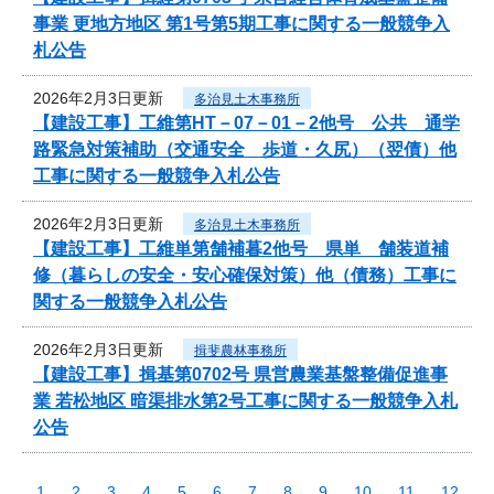
事業 更地方地区 第1号第5期工事に関する一般競争入
札公告
2026年2月3日更新
多治見土木事務所
【建設工事】工維第HT－07－01－2他号 公共 通学
路緊急対策補助（交通安全 歩道・久尻）（翌債）他
工事に関する一般競争入札公告
2026年2月3日更新
多治見土木事務所
【建設工事】工維単第舗補暮2他号 県単 舗装道補
修（暮らしの安全・安心確保対策）他（債務）工事に
関する一般競争入札公告
2026年2月3日更新
揖斐農林事務所
【建設工事】揖基第0702号 県営農業基盤整備促進事
業 若松地区 暗渠排水第2号工事に関する一般競争入札
公告
1
2
3
4
5
6
7
8
9
10
11
12