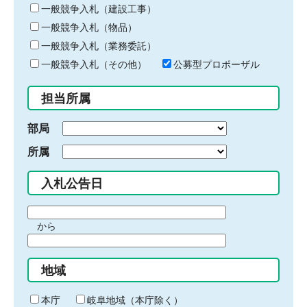
キ
一般競争入札（建設工事）
ー
一般競争入札（物品）
ワ
一般競争入札（業務委託）
ー
ド
一般競争入札（その他）
公募型プロポーザル
を
入
担当所属
力
部局
所属
入札公告日
期
から
間
期
の
間
始
地域
の
ま
終
り
わ
本庁
岐阜地域（本庁除く）