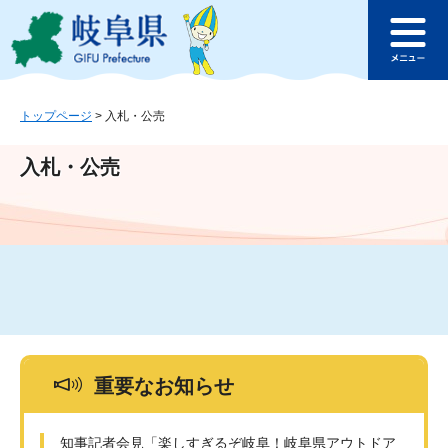
ペ
メ
このページの本文へ
ー
ニ
メ
ジ
ュ
ニ
の
ー
ュ
先
を
ー
頭
飛
トップページ
>
入札・公売
で
ば
す
し
入札・公売
。
て
本
文
へ
重要なお知らせ
知事記者会見「楽しすぎるぞ岐阜！岐阜県アウトドア