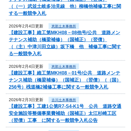
（（一）武並土岐多治見線 他）柳橋他補修工事に関
する一般競争入札
2026年2月4日更新
恵那土木事務所
【建設工事】維工第MKH08－08他号/公共 道路メン
テナンス補助（橋梁補修）（国補正）（翌債）
（（主）中津川田立線）坂下橋 他 補修工事に関す
る一般競争入札
2026年2月4日更新
恵那土木事務所
【建設工事】維工第MKH08－01号/公共 道路メンテ
ナンス補助（橋梁補修）（国補正）（翌債）（（国）
256号）桟道橋2補修工事に関する一般競争入札
2026年2月3日更新
古川土木事務所
【建設工事】工建1公第R7-S4-K1号 公共 道路交通
安全施設等整備事業費補助（国補正）太江杉崎工区
（翌債）工事 に関する一般競争入札公告