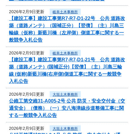
2026年2月9日更新
岐阜土木事務所
【建設工事】建設工事第R7-R7-D1-22号 公共 道路改
築（道路メンテ）（国補正分）【翌債】（主）川島三
輪線（仮称）新藍川橋（左岸側）側道工事に関する一
般競争入札公告
2026年2月9日更新
岐阜土木事務所
【建設工事】建設工事第R7-R7-D1-21号 公共 道路改
築（道路メンテ）(国補正分)【翌債】（主）川島三輪
線 (仮称)新藍川橋(右岸側)側道工事に関する一般競争
入札公告
2026年2月9日更新
大垣土木事務所
公維工第交維31-A005-2号 公共 防災・安全交付金（交
通安全）（債務）（一）安八海津線歩道整備工事に関
する一般競争入札公告
2026年2月9日更新
大垣土木事務所