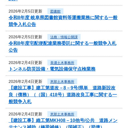
2026年2月5日更新
図書館
令和8年度 岐阜県図書館資料等運搬業務に関する一般
競争入札公告
2026年2月5日更新
法務・情報公開課
令和8年度宅配便配達業務委託に関する一般競争入札
公告
2026年2月4日更新
美濃土木事務所
トンネル防災設備・電気設備保守点検業務
2026年2月4日更新
恵那土木事務所
【建設工事】建工第道改－8－9号/県単 道路新設改
良（債務）（（国）418号）道路改良工事に関する一
般競争入札
2026年2月4日更新
恵那土木事務所
【建設工事】維工第MKH08－10他号/公共 道路メン
テナンス補助（橋梁補修）（国補正）（翌債）