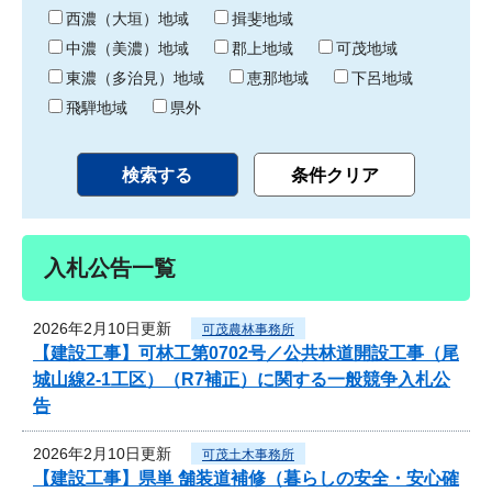
り
西濃（大垣）地域
揖斐地域
中濃（美濃）地域
郡上地域
可茂地域
東濃（多治見）地域
恵那地域
下呂地域
飛騨地域
県外
入札公告一覧
2026年2月10日更新
可茂農林事務所
【建設工事】可林工第0702号／公共林道開設工事（尾
城山線2-1工区）（R7補正）に関する一般競争入札公
告
2026年2月10日更新
可茂土木事務所
【建設工事】県単 舗装道補修（暮らしの安全・安心確