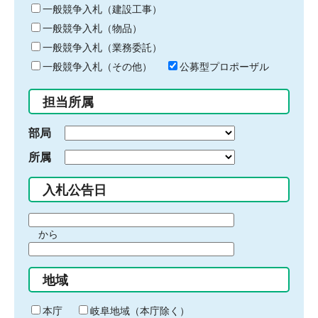
キ
一般競争入札（建設工事）
ー
一般競争入札（物品）
ワ
一般競争入札（業務委託）
ー
ド
一般競争入札（その他）
公募型プロポーザル
を
入
担当所属
力
部局
所属
入札公告日
期
から
間
期
の
間
始
地域
の
ま
終
り
わ
本庁
岐阜地域（本庁除く）