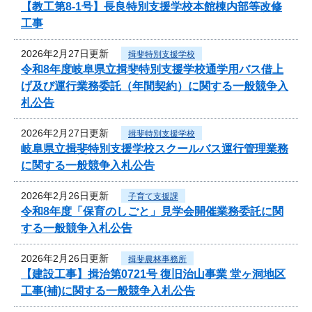
【教工第8-1号】長良特別支援学校本館棟内部等改修
工事
2026年2月27日更新
揖斐特別支援学校
令和8年度岐阜県立揖斐特別支援学校通学用バス借上
げ及び運行業務委託（年間契約）に関する一般競争入
札公告
2026年2月27日更新
揖斐特別支援学校
岐阜県立揖斐特別支援学校スクールバス運行管理業務
に関する一般競争入札公告
2026年2月26日更新
子育て支援課
令和8年度「保育のしごと」見学会開催業務委託に関
する一般競争入札公告
2026年2月26日更新
揖斐農林事務所
【建設工事】揖治第0721号 復旧治山事業 堂ヶ洞地区
工事(補)に関する一般競争入札公告