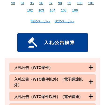
93
94
95
96
97
98
99
100
101
102
103
104
105
106
前のページへ
次のページへ
入札公告（WTO案件）
入札公告（WTO案件以外）（電子調達以
外）
入札公告（WTO案件以外）（電子調達）