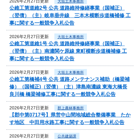
2026年2月27日更新
大垣土木事務所
公維工第道維2号 公共 道路維持修繕事業（国補正）
（翌債）（主）岐阜垂井線 三本木横断歩道橋補修 工
事に関する一般競争入札公告
2026年2月27日更新
大垣土木事務所
公維工第道維1号 公共 道路維持修繕事業（国補正）
（翌債）（主）南濃関ケ原線 東町横断歩道橋補修 工
事に関する一般競争入札公告
2026年2月27日更新
大垣土木事務所
公維工第橋補4号 公共 道路メンテナンス補助（橋梁補
修）（国補正)（翌債）（主）津島南濃線 東海大橋長
良川橋 橋梁補修工事に関する一般競争入札公告
2026年2月27日更新
郡上農林事務所
【郡中第0717号】県営中山間地域総合整備事業 たか
す地区 中田用水路工事に関する一般競争入札公告
2026年2月27日更新
公共建築課