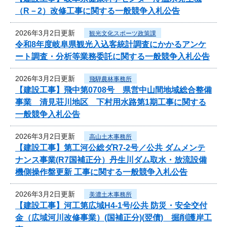
（R－2）改修工事に関する一般競争入札公告
2026年3月2日更新
観光文化スポーツ政策課
令和8年度岐阜県観光入込客統計調査にかかるアンケ
ート調査・分析等業務委託に関する一般競争入札公告
2026年3月2日更新
飛騨農林事務所
【建設工事】飛中第0708号 県営中山間地域総合整備
事業 清見荘川地区 下村用水路第1期工事に関する
一般競争入札公告
2026年3月2日更新
高山土木事務所
【建設工事】第工河公総ダR7-2号／公共 ダムメンテ
ナンス事業(R7国補正分）丹生川ダム取水・放流設備
機側操作盤更新 工事に関する一般競争入札公告
2026年3月2日更新
美濃土木事務所
【建設工事】河工第広域H4-1号/公共 防災・安全交付
金（広域河川改修事業）(国補正分)(翌債) 掘削護岸工