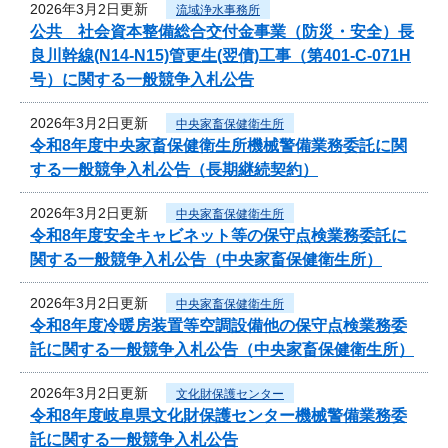
2026年3月2日更新
流域浄水事務所
公共 社会資本整備総合交付金事業（防災・安全）長
良川幹線(N14-N15)管更生(翌債)工事（第401-C-071H
号）に関する一般競争入札公告
2026年3月2日更新
中央家畜保健衛生所
令和8年度中央家畜保健衛生所機械警備業務委託に関
する一般競争入札公告（長期継続契約）
2026年3月2日更新
中央家畜保健衛生所
令和8年度安全キャビネット等の保守点検業務委託に
関する一般競争入札公告（中央家畜保健衛生所）
2026年3月2日更新
中央家畜保健衛生所
令和8年度冷暖房装置等空調設備他の保守点検業務委
託に関する一般競争入札公告（中央家畜保健衛生所）
2026年3月2日更新
文化財保護センター
令和8年度岐阜県文化財保護センター機械警備業務委
託に関する一般競争入札公告