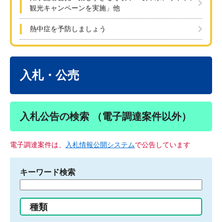
観光キャンペーンを実施」他
熱中症を予防しましょう
本
文
入札・公売
入札公告の検索 （電子調達案件以外）
電子調達案件は、
入札情報公開システム
で公告しています
キーワード検索
検
索
す
種類
る