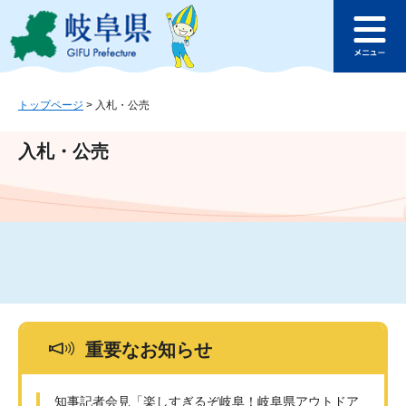
ペ
メ
このページの本文へ
ー
ニ
メ
ジ
ュ
ニ
の
ー
ュ
先
を
ー
頭
飛
トップページ
>
入札・公売
で
ば
す
し
入札・公売
。
て
本
文
へ
重要なお知らせ
知事記者会見「楽しすぎるぞ岐阜！岐阜県アウトドア