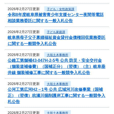
2026年2月27日更新
子ども・女性政策課
令和8年度岐阜県被害青少年支援センター夜間等電話
相談業務委託に関する一般入札公告
2026年2月27日更新
子ども家庭課
岐阜県母子父子寡婦福祉資金貸付金債権回収業務委託
に関する一般競争入札公告
2026年2月27日更新
大垣土木事務所
公維工第舗補43-047H-2-5号 公共 防災・安全交付金
（舗装道補修費）（国補正分）（翌債）（主）岐阜垂
井線 舗装補修工事に関する一般競争入札公告
2026年2月27日更新
大垣土木事務所
公河工第広河H2－1号 公共 広域河川改修事業（国補
正）（翌債）杭瀬川掘削護岸工事に関する一般競争入
札公告
2026年2月27日更新
大垣土木事務所