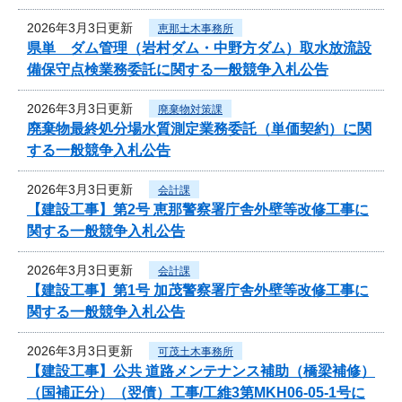
2026年3月3日更新
恵那土木事務所
県単 ダム管理（岩村ダム・中野方ダム）取水放流設
備保守点検業務委託に関する一般競争入札公告
2026年3月3日更新
廃棄物対策課
廃棄物最終処分場水質測定業務委託（単価契約）に関
する一般競争入札公告
2026年3月3日更新
会計課
【建設工事】第2号 恵那警察署庁舎外壁等改修工事に
関する一般競争入札公告
2026年3月3日更新
会計課
【建設工事】第1号 加茂警察署庁舎外壁等改修工事に
関する一般競争入札公告
2026年3月3日更新
可茂土木事務所
【建設工事】公共 道路メンテナンス補助（橋梁補修）
（国補正分）（翌債）工事/工維3第MKH06-05-1号に