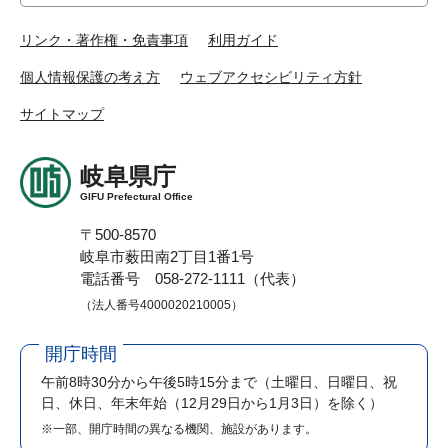
リンク・著作権・免責事項
利用ガイド
個人情報保護の考え方
ウェブアクセシビリティ方針
サイトマップ
岐阜県庁
GIFU Prefectural Office
〒500-8570
岐阜市薮田南2丁目1番1号
電話番号 058-272-1111（代表）
（法人番号4000020210005）
開庁時間
午前8時30分から午後5時15分まで
（土曜日、日曜日、祝
日、休日、年末年始（12月29日から1月3日）を除く）
※一部、開庁時間の異なる機関、施設があります。