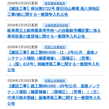
2026年2月26日更新
揖斐農林事務所
【建設工事】揖治第0722号 復旧治山事業 孫八洞地区
工事(補)に関する一般競争入札公告
2026年2月26日更新
土岐商業高等学校
岐阜県立土岐商業高等学校への自動販売機設置に係る
県有財産の賃貸借に関する一般競争入札公告
2026年2月26日更新
恵那土木事務所
【建設工事】維工第MKH08－11－2号/公共 道路メ
ンテナンス補助（橋梁補修）（国補正）（翌債）
（（国）418号）洞橋塗装工事に関する一般競争入札
公告
2026年2月26日更新
恵那土木事務所
【建設工事】維工第MKH08－09号/公共 道路メンテ
ナンス補助（橋梁補修）（国補正）（翌債）（（主）
中津川南木曽線）釜橋塗装工事に関する一般競争入札
公告