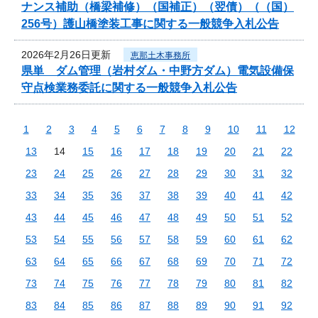
ナンス補助（橋梁補修）（国補正）（翌債）（（国）
256号）護山橋塗装工事に関する一般競争入札公告
2026年2月26日更新
恵那土木事務所
県単 ダム管理（岩村ダム・中野方ダム）電気設備保
守点検業務委託に関する一般競争入札公告
1
2
3
4
5
6
7
8
9
10
11
12
13
14
15
16
17
18
19
20
21
22
23
24
25
26
27
28
29
30
31
32
33
34
35
36
37
38
39
40
41
42
43
44
45
46
47
48
49
50
51
52
53
54
55
56
57
58
59
60
61
62
63
64
65
66
67
68
69
70
71
72
73
74
75
76
77
78
79
80
81
82
83
84
85
86
87
88
89
90
91
92