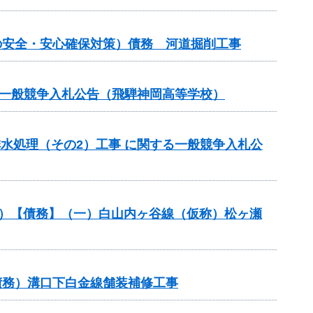
の安全・安心確保対策）債務 河道掘削工事
る一般競争入札公告（飛騨神岡高等学校）
排水処理（その2）工事 に関する一般競争入札公
般分）【債務】（一）白山内ヶ谷線（仮称）松ヶ瀬
債務）溝口下白金線舗装補修工事