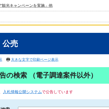
ア観光キャンペーンを実施」他
・公売
示
大きな文字で印刷ページ表示
告の検索 （電子調達案件以外）
、
入札情報公開システム
で公告しています