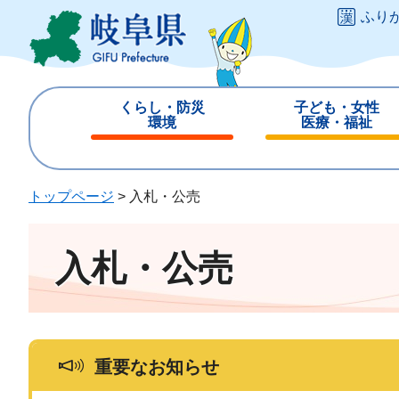
ペ
メ
ふり
ー
ニ
ジ
ュ
の
ー
先
を
くらし・防災
子ども・女性
頭
飛
環境
医療・福祉
で
ば
閉
閉
す
し
じ
じ
。
て
る
る
トップページ
>
入札・公売
本
文
へ
入札・公売
重要なお知らせ