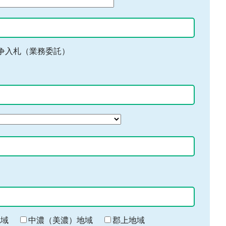
争入札（業務委託）
地域
中濃（美濃）地域
郡上地域