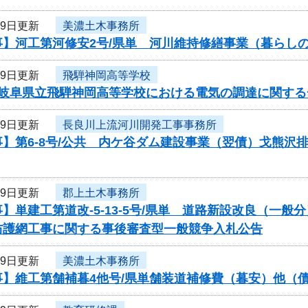
月9日更新
美濃土木事務所
事】河工第河修安2号/県単 河川維持修繕事業（暮らし
月9日更新
飛騨神岡高等学校
度岐阜県立飛騨神岡高等学校における電気の調達に関す
月9日更新
長良川上流河川開発工事事務所
】第6-8号/公共 内ケ谷ダム建設事業（翌債）戈熊沢
月9日更新
郡上土木事務所
】単建工第道改-5-13-5号/県単 道路新設改良（一
防護網工事に関する事後審査型一般競争入札公告
月9日更新
美濃土木事務所
事】維工第舗補暮4他号/県単舗装道補修費（暮安）他（