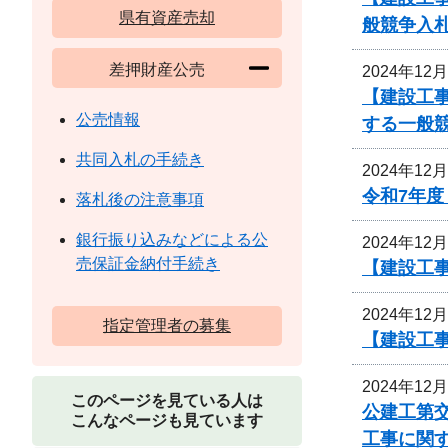
県有資産売却
般競争入
差押財産公売
2024年12
【建設工
公売情報
する一般
共同入札の手続き
2024年12
令和7年
落札後の注意事項
銀行振り込みなどによる公
2024年12
売保証金納付手続き
【建設工
2024年12
指定管理者の募集
【建設工
2024年12
このページを見ている人は
公建工第交
こんなページも見ています
工事に関