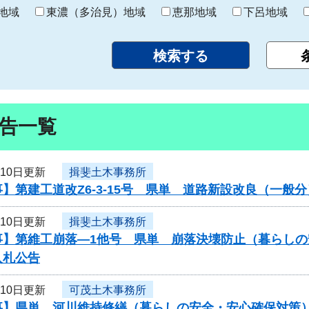
り
地域
東濃（多治見）地域
恵那地域
下呂地域
告一覧
月10日更新
揖斐土木事務所
】第建工道改Z6-3-15号 県単 道路新設改良（一
月10日更新
揖斐土木事務所
事】第維工崩落―1他号 県単 崩落決壊防止（暮らし
入札公告
月10日更新
可茂土木事務所
事】県単 河川維持修繕（暮らしの安全・安心確保対策）