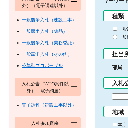
キーワー
外）（電子調達以外）
種類
一般競争入札（建設工事）
一般
一般競争入札（物品）
一般
一般競争入札（業務委託）
担当
一般競争入札（その他）
公募型プロポーザル
部局
入札
入札公告（WTO案件以
外）（電子調達）
期
間
電子調達（建設工事以外）
の
地域
始
入札参加資格
ま
本庁