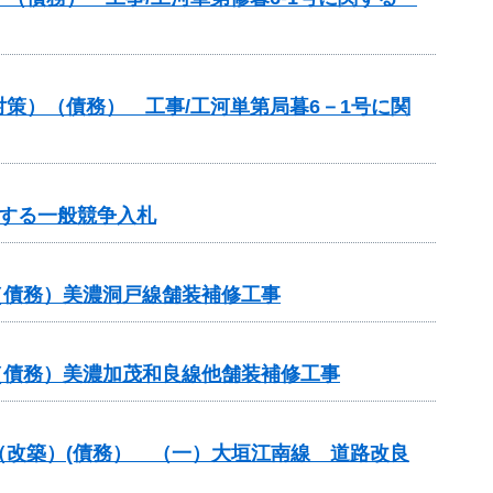
策）（債務） 工事/工河単第局暮6－1号に関
する一般競争入札
（債務）美濃洞戸線舗装補修工事
（債務）美濃加茂和良線他舗装補修工事
付金（改築）(債務） （一）大垣江南線 道路改良