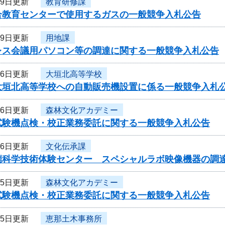
月9日更新
教育研修課
合教育センターで使用するガスの一般競争入札公告
月9日更新
用地課
レス会議用パソコン等の調達に関する一般競争入札公告
月6日更新
大垣北高等学校
大垣北高等学校への自動販売機設置に係る一般競争入札
月6日更新
森林文化アカデミー
試験機点検・校正業務委託に関する一般競争入札公告
月6日更新
文化伝承課
端科学技術体験センター スペシャルラボ映像機器の調
月5日更新
森林文化アカデミー
試験機点検・校正業務委託に関する一般競争入札公告
月5日更新
恵那土木事務所