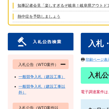
知事記者会見「楽しすぎるぞ岐阜！岐阜県アウトド
熱中症を予防しましょう
本
入札
文
印刷ページ表
入札公告（WTO案件）
入札公
一般競争入札（建設工事）
一般競争入札（建設工事以
電子調達案件は
外）
入札公告（WTO案件以