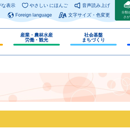
このページの本文へ
がな表示
やさしい にほんご
音声読み上げ
分類
Foreign language
文字サイズ・色変更
さが
産業・農林水産
社会基盤
労働・観光
まちづくり
閉
閉
じ
じ
る
る