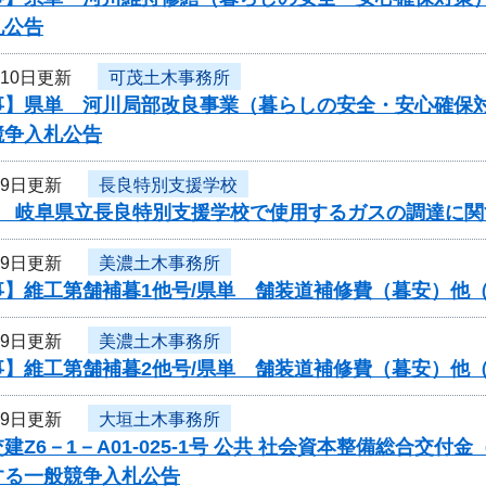
札公告
月10日更新
可茂土木事務所
事】県単 河川局部改良事業（暮らしの安全・安心確保対
競争入札公告
月9日更新
長良特別支援学校
度 岐阜県立長良特別支援学校で使用するガスの調達に関
月9日更新
美濃土木事務所
事】維工第舗補暮1他号/県単 舗装道補修費（暮安）他
月9日更新
美濃土木事務所
事】維工第舗補暮2他号/県単 舗装道補修費（暮安）他
月9日更新
大垣土木事務所
建Z6－1－A01-025-1号 公共 社会資本整備総合交
する一般競争入札公告