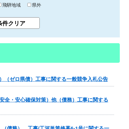
飛騨地域
県外
般分）（ゼロ県債）工事に関する一般競争入札公告
の安全・安心確保対策）他（債務）工事に関する
（債務） 工事/工河単第修暮6-1号に関する一