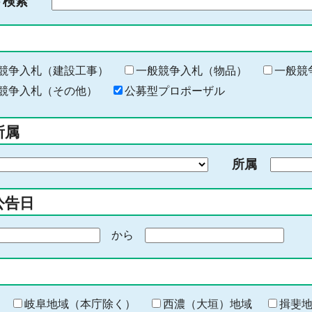
ド検索
検
索
す
る
キ
競争入札（建設工事）
一般競争入札（物品）
一般競
ー
競争入札（その他）
公募型プロポーザル
ワ
ー
所属
ド
を
所属
入
力
公告日
から
期
間
の
終
わ
岐阜地域（本庁除く）
西濃（大垣）地域
揖斐