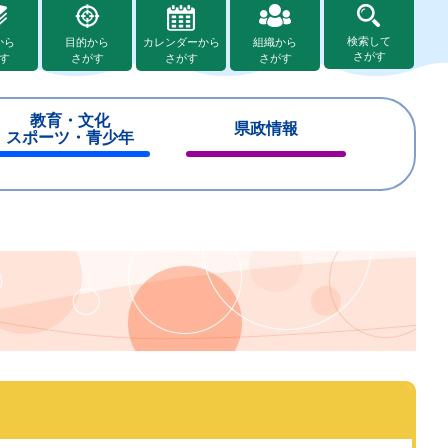
検索して
から
目的から
カレンダーから
組織から
さがす
す
さがす
さがす
さがす
教育・文化
県政情報
スポーツ・青少年
閉
閉
じ
じ
る
る