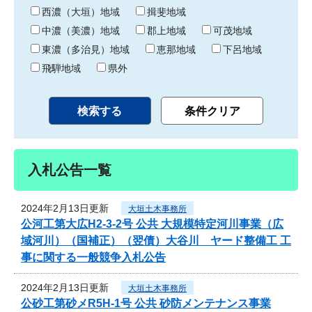
り
西濃（大垣）地域
揖斐地域
中濃（美濃）地域
郡上地域
可茂地域
東濃（多治見）地域
恵那地域
下呂地域
飛騨地域
県外
入札公告一覧
2024年2月13日更新
大垣土木事務所
公河工第大広H2-3-2号 公共 大規模特定河川事業（広
域河川）（国補正）（翌債）大谷川 ヤード整備工 工
事に関する一般競争入札公告
2024年2月13日更新
大垣土木事務所
公砂工第砂メR5H-1号 公共 砂防メンテナンス事業