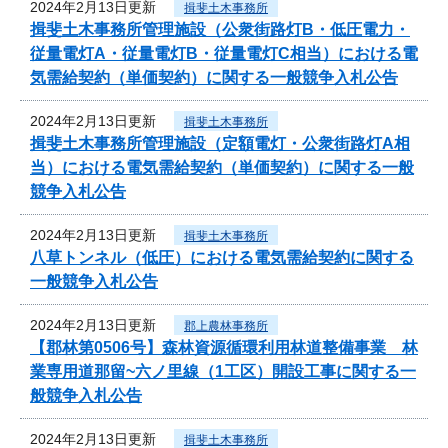
2024年2月13日更新
揖斐土木事務所
揖斐土木事務所管理施設（公衆街路灯B・低圧電力・
従量電灯A・従量電灯B・従量電灯C相当）における電
気需給契約（単価契約）に関する一般競争入札公告
2024年2月13日更新
揖斐土木事務所
揖斐土木事務所管理施設（定額電灯・公衆街路灯A相
当）における電気需給契約（単価契約）に関する一般
競争入札公告
2024年2月13日更新
揖斐土木事務所
八草トンネル（低圧）における電気需給契約に関する
一般競争入札公告
2024年2月13日更新
郡上農林事務所
【郡林第0506号】森林資源循環利用林道整備事業 林
業専用道那留~六ノ里線（1工区）開設工事に関する一
般競争入札公告
2024年2月13日更新
揖斐土木事務所