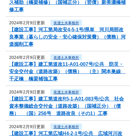
ス補助（橋梁補修）（国補正分）（翌債）新美濃橋補
修工事
2024年2月9日更新
美濃土木事務所
【建設工事】河工第局改安4-5-1号/県単 河川局部改
良事業（暮らしの安全・安心確保対策費）（債務）河
道掘削工事
2024年2月9日更新
美濃土木事務所
【建設工事】建工第道改11-A01-007号/公共 防災・
安全交付金（道路改築）（債務） （主）関本巣線
千疋橋 橋梁補強工事
2024年2月9日更新
美濃土木事務所
【建設工事】建工第道改R5-1-A01-083号/公共 社会
資本整備総合交付金（道路改築）（国補正分）（債
務） （国）256号 道路改良（その1）工事
2024年2月9日更新
美濃土木事務所
【建設工事】河工第広域H4-2-1号/公共 広域河川改