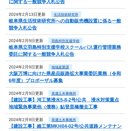
に関する一般競争入札公告
2024年2月13日更新
生活技術研究所
岐阜県生活技術研究所への自動販売機設置に係る一般
競争入札公告
2024年2月9日更新
羽島特別支援学校
岐阜県立羽島特別支援学校スクールバス運行管理業務
委託に関する一般競争入札公告
2024年2月9日更新
地域産業課
大阪万博に向けた県産品販路拡大事業委託業務（令和
6年度）プロポーザル募集
2024年2月9日更新
美濃土木事務所
【建設工事】河工第浸水5-8-2号/公共 浸水対策重点
地域緊急事業他（債務）鮎登里橋撤去工事
2024年2月9日更新
美濃土木事務所
【建設工事】維工第MKH04-02号/公共道路メンテナン