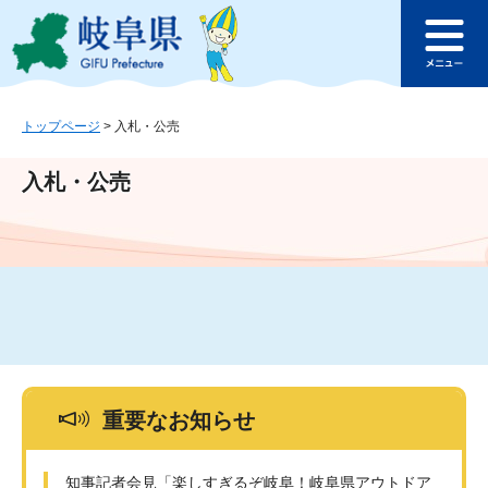
ペ
メ
このページの本文へ
ー
ニ
メ
ジ
ュ
ニ
の
ー
ュ
先
を
ー
頭
飛
トップページ
>
入札・公売
で
ば
す
し
入札・公売
。
て
本
文
へ
重要なお知らせ
知事記者会見「楽しすぎるぞ岐阜！岐阜県アウトドア