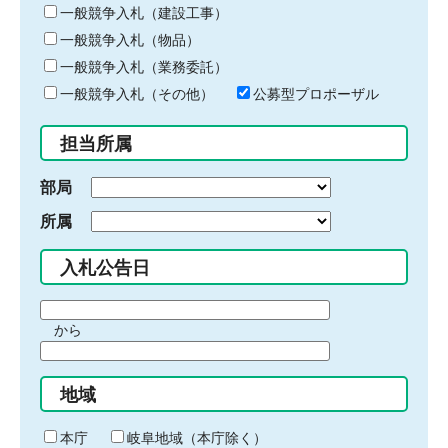
キ
一般競争入札（建設工事）
ー
一般競争入札（物品）
ワ
一般競争入札（業務委託）
ー
ド
一般競争入札（その他）
公募型プロポーザル
を
入
担当所属
力
部局
所属
入札公告日
期
から
間
期
の
間
始
地域
の
ま
終
り
わ
本庁
岐阜地域（本庁除く）