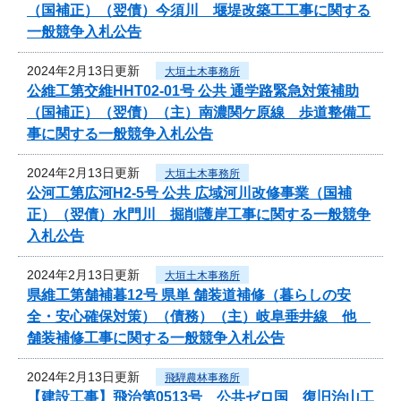
（国補正）（翌債）今須川 堰堤改築工工事に関する
一般競争入札公告
2024年2月13日更新
大垣土木事務所
公維工第交維HHT02-01号 公共 通学路緊急対策補助
（国補正）（翌債）（主）南濃関ケ原線 歩道整備工
事に関する一般競争入札公告
2024年2月13日更新
大垣土木事務所
公河工第広河H2-5号 公共 広域河川改修事業（国補
正）（翌債）水門川 掘削護岸工事に関する一般競争
入札公告
2024年2月13日更新
大垣土木事務所
県維工第舗補暮12号 県単 舗装道補修（暮らしの安
全・安心確保対策）（債務）（主）岐阜垂井線 他
舗装補修工事に関する一般競争入札公告
2024年2月13日更新
飛騨農林事務所
【建設工事】飛治第0513号 公共ゼロ国 復旧治山工