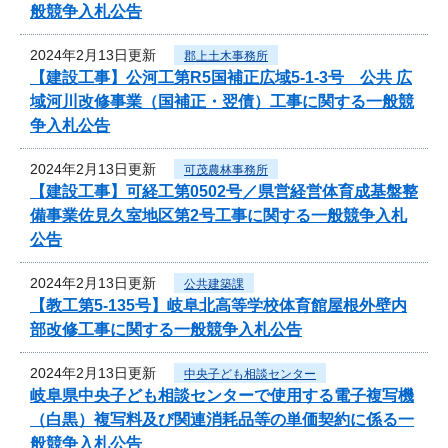
般競争入札公告
2024年2月13日更新
郡上土木事務所
【建設工事】公河工第R5国補正広域5-1-3号 公共 広
域河川改修事業（国補正・翌債）工事に関する一般競
争入札公告
2024年2月13日更新
可茂農林事務所
【建設工事】可経工第0502号／県営経営体育成基盤整
備事業佐見久室地区第2号工事に関する一般競争入札
公告
2024年2月13日更新
公共建築課
【教工第5-135号】岐阜北高等学校体育館屋根外壁内
部改修工事に関する一般競争入札公告
2024年2月13日更新
中央子ども相談センター
岐阜県中央子ども相談センターで使用する電子複写機
（白黒）複写料及び関連消耗品等の単価契約に係る一
般競争入札公告