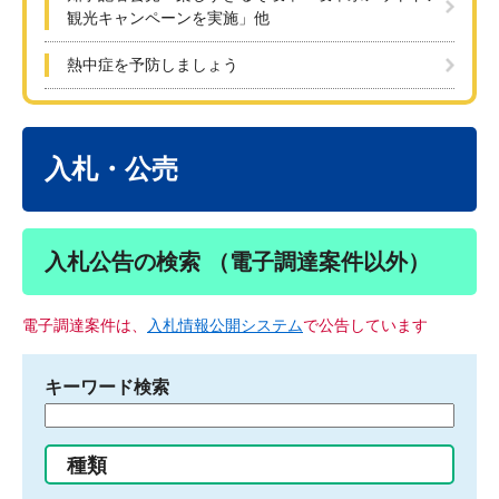
観光キャンペーンを実施」他
熱中症を予防しましょう
本
文
入札・公売
入札公告の検索 （電子調達案件以外）
電子調達案件は、
入札情報公開システム
で公告しています
キーワード検索
検
索
す
種類
る