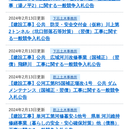
事（湯ノ平2）に関する一般競争入札公告
2024年2月13日更新
下呂土木事務所
【建設工事】公共 防災・安全交付金（仮称）川上第
2トンネル（坑口部落石等対策）（翌債）工事に関す
る一般競争入札公告
2024年2月13日更新
下呂土木事務所
【建設工事】公共 広域河川改修事業（国補正）（翌
債）飛騨川 工事に関する一般競争入札公告
2024年2月13日更新
郡上土木事務所
【建設工事】公河工第R5国補正堰改-1号 公共 ダム
メンテナンス（国補正・翌債）工事に関する一般競争
入札公告
2024年2月13日更新
郡上土木事務所
【建設工事】単河工第河修暮安-1他号 県単 河川維持
修繕事業（暮らしの安全・安心確保対策）他（債務）