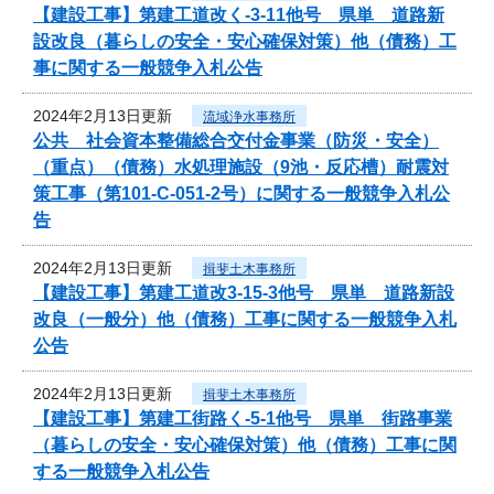
【建設工事】第建工道改く-3-11他号 県単 道路新
設改良（暮らしの安全・安心確保対策）他（債務）工
事に関する一般競争入札公告
2024年2月13日更新
流域浄水事務所
公共 社会資本整備総合交付金事業（防災・安全）
（重点）（債務）水処理施設（9池・反応槽）耐震対
策工事（第101-C-051-2号）に関する一般競争入札公
告
2024年2月13日更新
揖斐土木事務所
【建設工事】第建工道改3-15-3他号 県単 道路新設
改良（一般分）他（債務）工事に関する一般競争入札
公告
2024年2月13日更新
揖斐土木事務所
【建設工事】第建工街路く-5-1他号 県単 街路事業
（暮らしの安全・安心確保対策）他（債務）工事に関
する一般競争入札公告