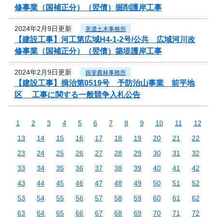
修事業（国補正分）（翌債）掘削護岸工事
2024年2月9日更新
美濃土木事務所
【建設工事】河工第広域H4-1-2号/公共 広域河川改
修事業（国補正分）（翌債）築堤護岸工事
2024年2月9日更新
揖斐農林事務所
【建設工事】揖治第0519号 予防治山事業 前平地
区 工事に関する一般競争入札公告
1
2
3
4
5
6
7
8
9
10
11
12
13
14
15
16
17
18
19
20
21
22
23
24
25
26
27
28
29
30
31
32
33
34
35
36
37
38
39
40
41
42
43
44
45
46
47
48
49
50
51
52
53
54
55
56
57
58
59
60
61
62
63
64
65
66
67
68
69
70
71
72