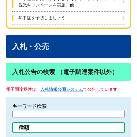
観光キャンペーンを実施」他
熱中症を予防しましょう
本
文
入札・公売
入札公告の検索 （電子調達案件以外）
電子調達案件は、
入札情報公開システム
で公告しています
キーワード検索
検
索
す
種類
る