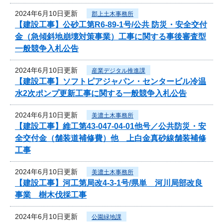
2024年6月10日更新
郡上土木事務所
【建設工事】公砂工第R6-89-1号/公共 防災・安全交付
金（急傾斜地崩壊対策事業）工事に関する事後審査型
一般競争入札公告
2024年6月10日更新
産業デジタル推進課
【建設工事】ソフトピアジャパン・センタービル冷温
水2次ポンプ更新工事に関する一般競争入札公告
2024年6月10日更新
美濃土木事務所
【建設工事】維工第43-047-04-01他号／公共防災・安
全交付金（舗装道補修費）他 上白金真砂線舗装補修
工事
2024年6月10日更新
美濃土木事務所
【建設工事】河工第局改4-3-1号/県単 河川局部改良
事業 樹木伐採工事
2024年6月10日更新
公園緑地課