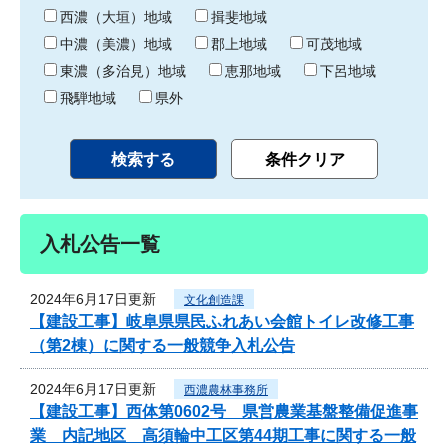
り
西濃（大垣）地域
揖斐地域
中濃（美濃）地域
郡上地域
可茂地域
東濃（多治見）地域
恵那地域
下呂地域
飛騨地域
県外
入札公告一覧
2024年6月17日更新
文化創造課
【建設工事】岐阜県県民ふれあい会館トイレ改修工事
（第2棟）に関する一般競争入札公告
2024年6月17日更新
西濃農林事務所
【建設工事】西体第0602号 県営農業基盤整備促進事
業 内記地区 高須輪中工区第44期工事に関する一般