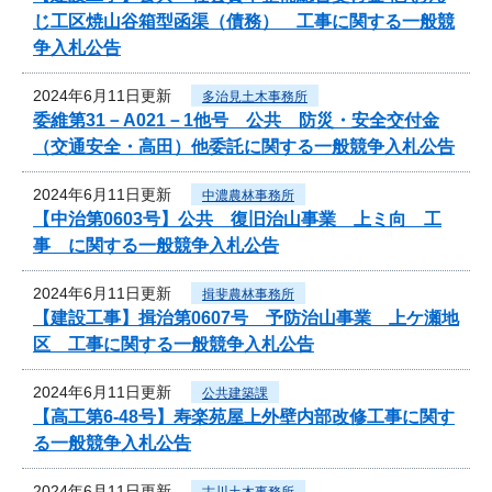
じ工区焼山谷箱型函渠（債務） 工事に関する一般競
争入札公告
2024年6月11日更新
多治見土木事務所
委維第31－A021－1他号 公共 防災・安全交付金
（交通安全・高田）他委託に関する一般競争入札公告
2024年6月11日更新
中濃農林事務所
【中治第0603号】公共 復旧治山事業 上ミ向 工
事 に関する一般競争入札公告
2024年6月11日更新
揖斐農林事務所
【建設工事】揖治第0607号 予防治山事業 上ケ瀬地
区 工事に関する一般競争入札公告
2024年6月11日更新
公共建築課
【高工第6-48号】寿楽苑屋上外壁内部改修工事に関す
る一般競争入札公告
2024年6月11日更新
古川土木事務所