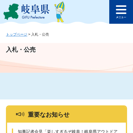
ペ
メ
このページの本文へ
ー
ニ
メ
ジ
ュ
ニ
の
ー
ュ
先
を
ー
頭
飛
トップページ
>
入札・公売
で
ば
す
し
入札・公売
。
て
本
文
へ
重要なお知らせ
知事記者会見「楽しすぎるぞ岐阜！岐阜県アウトドア