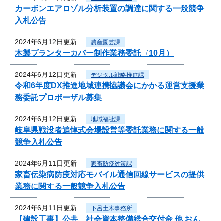
カーボンエアロゾル分析装置の調達に関する一般競争
入札公告
2024年6月12日更新
農産園芸課
木製プランターカバー制作業務委託（10月）
2024年6月12日更新
デジタル戦略推進課
令和6年度DX推進地域連携協議会にかかる運営支援業
務委託プロポーザル募集
2024年6月12日更新
地域福祉課
岐阜県戦没者追悼式会場設営等委託業務に関する一般
競争入札公告
2024年6月11日更新
家畜防疫対策課
家畜伝染病防疫対応モバイル通信回線サービスの提供
業務に関する一般競争入札公告
2024年6月11日更新
下呂土木事務所
【建設工事】公共 社会資本整備総合交付金 他 おん