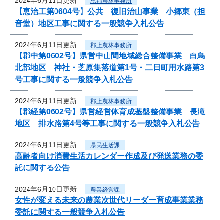
2024年6月11日更新
恵那農林事務所
【恵治工第0604号】公共 復旧治山事業 小郷東（担
音堂）地区工事に関する一般競争入札公告
2024年6月11日更新
郡上農林事務所
【郡中第0602号】県営中山間地域総合整備事業 白鳥
北部地区 神社・芝原集落道第1号・二日町用水路第3
号工事に関する一般競争入札公告
2024年6月11日更新
郡上農林事務所
【郡経第0602号】県営経営体育成基盤整備事業 長滝
地区 排水路第4号等工事に関する一般競争入札公告
2024年6月11日更新
県民生活課
高齢者向け消費生活カレンダー作成及び発送業務の委
託に関する公告
2024年6月10日更新
農業経営課
女性が変える未来の農業次世代リーダー育成事業業務
委託に関する一般競争入札公告