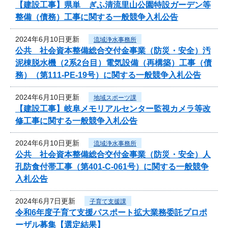
【建設工事】県単 ぎふ清流里山公園特設ガーデン等
整備（債務）工事に関する一般競争入札公告
2024年6月10日更新
流域浄水事務所
公共 社会資本整備総合交付金事業（防災・安全）汚
泥棟脱水機（2系2台目）電気設備（再構築）工事（債
務）（第111-PE-19号）に関する一般競争入札公告
2024年6月10日更新
地域スポーツ課
【建設工事】岐阜メモリアルセンター監視カメラ等改
修工事に関する一般競争入札公告
2024年6月10日更新
流域浄水事務所
公共 社会資本整備総合交付金事業（防災・安全）人
孔防食付帯工事（第401-C-061号）に関する一般競争
入札公告
2024年6月7日更新
子育て支援課
令和6年度子育て支援パスポート拡大業務委託プロポ
ーザル募集【選定結果】