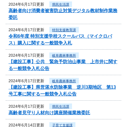
2024年6月17日更新
県民生活課
高齢者向け消費者被害防止対策デジタル教材制作業務
委託
2024年6月17日更新
特別支援教育課
令和6年度 特別支援学校スクールバス（マイクロバ
ス）購入に関する一般競争入札
2024年6月17日更新
岐阜農林事務所
【建設工事】公共 緊急予防治山事業 上市井に関す
る一般競争入札公告
2024年6月17日更新
岐阜農林事務所
【建設工事】県営湛水防除事業 逆川3期地区 第13
号工事に関する一般競争入札公告
2024年6月17日更新
県民生活課
高齢者見守り人材向け講座開催業務委託
2024年6月14日更新
子育て支援課