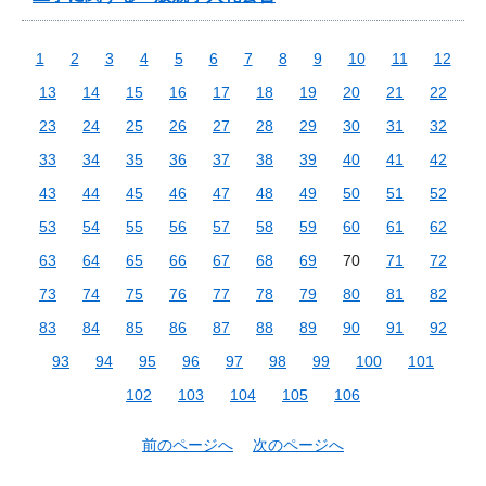
1
2
3
4
5
6
7
8
9
10
11
12
13
14
15
16
17
18
19
20
21
22
23
24
25
26
27
28
29
30
31
32
33
34
35
36
37
38
39
40
41
42
43
44
45
46
47
48
49
50
51
52
53
54
55
56
57
58
59
60
61
62
63
64
65
66
67
68
69
70
71
72
73
74
75
76
77
78
79
80
81
82
83
84
85
86
87
88
89
90
91
92
93
94
95
96
97
98
99
100
101
102
103
104
105
106
前のページへ
次のページへ