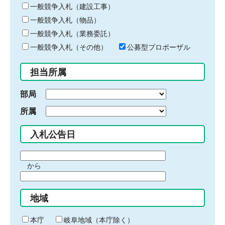
キ
一般競争入札（建設工事）
ー
一般競争入札（物品）
ワ
一般競争入札（業務委託）
ー
ド
一般競争入札（その他）
公募型プロポーザル
を
入
担当所属
力
部局
所属
入札公告日
期
から
間
期
の
間
始
地域
の
ま
終
り
わ
本庁
岐阜地域（本庁除く）