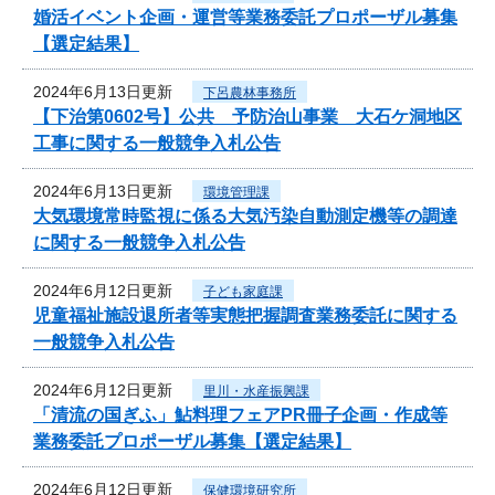
婚活イベント企画・運営等業務委託プロポーザル募集
【選定結果】
2024年6月13日更新
下呂農林事務所
【下治第0602号】公共 予防治山事業 大石ケ洞地区
工事に関する一般競争入札公告
2024年6月13日更新
環境管理課
大気環境常時監視に係る大気汚染自動測定機等の調達
に関する一般競争入札公告
2024年6月12日更新
子ども家庭課
児童福祉施設退所者等実態把握調査業務委託に関する
一般競争入札公告
2024年6月12日更新
里川・水産振興課
「清流の国ぎふ」鮎料理フェアPR冊子企画・作成等
業務委託プロポーザル募集【選定結果】
2024年6月12日更新
保健環境研究所