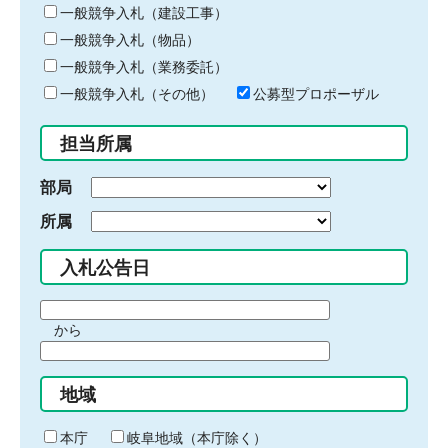
キ
一般競争入札（建設工事）
ー
一般競争入札（物品）
ワ
一般競争入札（業務委託）
ー
ド
一般競争入札（その他）
公募型プロポーザル
を
入
担当所属
力
部局
所属
入札公告日
期
から
間
期
の
間
始
地域
の
ま
終
り
わ
本庁
岐阜地域（本庁除く）