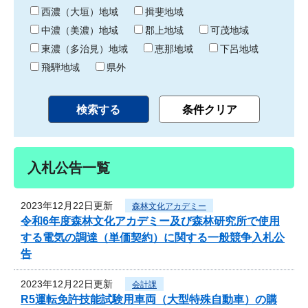
り
西濃（大垣）地域
揖斐地域
中濃（美濃）地域
郡上地域
可茂地域
東濃（多治見）地域
恵那地域
下呂地域
飛騨地域
県外
入札公告一覧
2023年12月22日更新
森林文化アカデミー
令和6年度森林文化アカデミー及び森林研究所で使用
する電気の調達（単価契約）に関する一般競争入札公
告
2023年12月22日更新
会計課
R5運転免許技能試験用車両（大型特殊自動車）の購