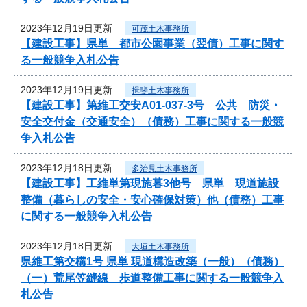
2023年12月19日更新
可茂土木事務所
【建設工事】県単 都市公園事業（翌債）工事に関す
る一般競争入札公告
2023年12月19日更新
揖斐土木事務所
【建設工事】第維工交安A01-037-3号 公共 防災・
安全交付金（交通安全）（債務）工事に関する一般競
争入札公告
2023年12月18日更新
多治見土木事務所
【建設工事】工維単第現施暮3他号 県単 現道施設
整備（暮らしの安全・安心確保対策）他（債務）工事
に関する一般競争入札公告
2023年12月18日更新
大垣土木事務所
県維工第交構1号 県単 現道構造改築（一般）（債務）
（一）荒尾笠縫線 歩道整備工事に関する一般競争入
札公告