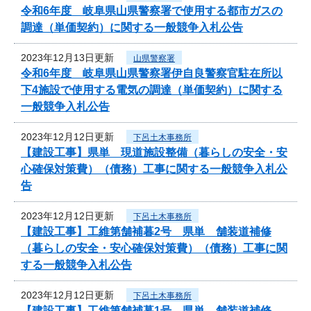
令和6年度 岐阜県山県警察署で使用する都市ガスの
調達（単価契約）に関する一般競争入札公告
2023年12月13日更新
山県警察署
令和6年度 岐阜県山県警察署伊自良警察官駐在所以
下4施設で使用する電気の調達（単価契約）に関する
一般競争入札公告
2023年12月12日更新
下呂土木事務所
【建設工事】県単 現道施設整備（暮らしの安全・安
心確保対策費）（債務）工事に関する一般競争入札公
告
2023年12月12日更新
下呂土木事務所
【建設工事】工維第舗補暮2号 県単 舗装道補修
（暮らしの安全・安心確保対策費）（債務）工事に関
する一般競争入札公告
2023年12月12日更新
下呂土木事務所
【建設工事】工維第舗補暮1号 県単 舗装道補修