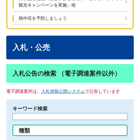
観光キャンペーンを実施」他
熱中症を予防しましょう
本
文
入札・公売
入札公告の検索 （電子調達案件以外）
電子調達案件は、
入札情報公開システム
で公告しています
キーワード検索
検
索
す
種類
る