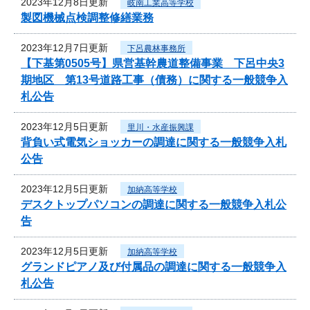
2023年12月8日更新
岐南工業高等学校
製図機械点検調整修繕業務
2023年12月7日更新
下呂農林事務所
【下基第0505号】県営基幹農道整備事業 下呂中央3
期地区 第13号道路工事（債務）に関する一般競争入
札公告
2023年12月5日更新
里川・水産振興課
背負い式電気ショッカーの調達に関する一般競争入札
公告
2023年12月5日更新
加納高等学校
デスクトップパソコンの調達に関する一般競争入札公
告
2023年12月5日更新
加納高等学校
グランドピアノ及び付属品の調達に関する一般競争入
札公告