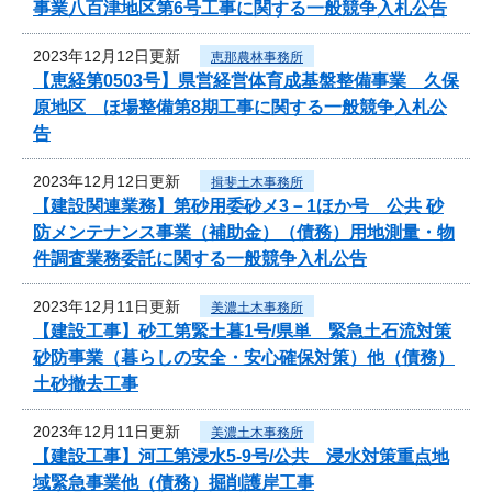
事業八百津地区第6号工事に関する一般競争入札公告
2023年12月12日更新
恵那農林事務所
【恵経第0503号】県営経営体育成基盤整備事業 久保
原地区 ほ場整備第8期工事に関する一般競争入札公
告
2023年12月12日更新
揖斐土木事務所
【建設関連業務】第砂用委砂メ3－1ほか号 公共 砂
防メンテナンス事業（補助金）（債務）用地測量・物
件調査業務委託に関する一般競争入札公告
2023年12月11日更新
美濃土木事務所
【建設工事】砂工第緊土暮1号/県単 緊急土石流対策
砂防事業（暮らしの安全・安心確保対策）他（債務）
土砂撤去工事
2023年12月11日更新
美濃土木事務所
【建設工事】河工第浸水5-9号/公共 浸水対策重点地
域緊急事業他（債務）掘削護岸工事