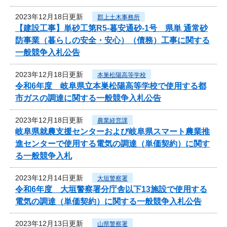
2023年12月18日更新
郡上土木事務所
【建設工事】単砂工第R5-暮安通砂-1号 県単 通常砂
防事業（暮らしの安全・安心）（債務）工事に関する
一般競争入札公告
2023年12月18日更新
本巣松陽高等学校
令和6年度 岐阜県立本巣松陽高等学校で使用する都
市ガスの調達に関する一般競争入札公告
2023年12月18日更新
農業経営課
岐阜県就農支援センターおよび岐阜県スマート農業推
進センターで使用する電気の調達（単価契約）に関す
る一般競争入札
2023年12月14日更新
大垣警察署
令和6年度 大垣警察署分庁舎以下13施設で使用する
電気の調達（単価契約）に関する一般競争入札公告
2023年12月13日更新
山県警察署