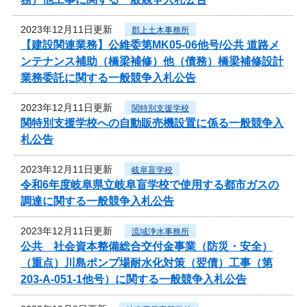
2023年12月11日更新
郡上土木事務所
【建設関連業務】公維委第MK05-06他号/公共 道路メ
ンテナンス補助（橋梁補修）他（債務）橋梁補修設計
業務委託に関する一般競争入札公告
2023年12月11日更新
関特別支援学校
関特別支援学校への自動販売機設置に係る一般競争入
札公告
2023年12月11日更新
岐阜盲学校
令和6年度岐阜県立岐阜盲学校で使用する都市ガスの
調達に関する一般競争入札公告
2023年12月11日更新
流域浄水事務所
公共 社会資本整備総合交付金事業（防災・安全）
（重点）川島ポンプ場耐水化対策（翌債）工事（第
203-A-051-1他号）に関する一般競争入札公告