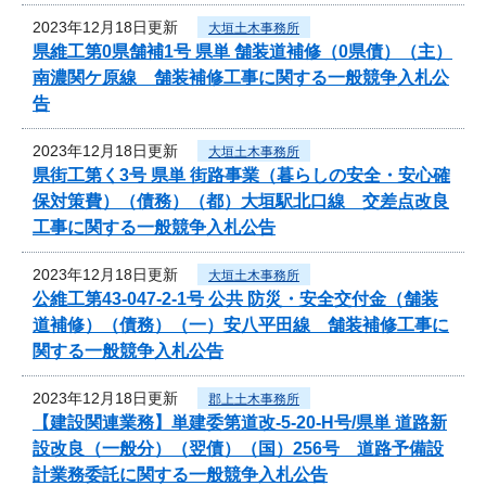
2023年12月18日更新
大垣土木事務所
県維工第0県舗補1号 県単 舗装道補修（0県債）（主）
南濃関ケ原線 舗装補修工事に関する一般競争入札公
告
2023年12月18日更新
大垣土木事務所
県街工第く3号 県単 街路事業（暮らしの安全・安心確
保対策費）（債務）（都）大垣駅北口線 交差点改良
工事に関する一般競争入札公告
2023年12月18日更新
大垣土木事務所
公維工第43-047-2-1号 公共 防災・安全交付金（舗装
道補修）（債務）（一）安八平田線 舗装補修工事に
関する一般競争入札公告
2023年12月18日更新
郡上土木事務所
【建設関連業務】単建委第道改-5-20-H号/県単 道路新
設改良（一般分）（翌債）（国）256号 道路予備設
計業務委託に関する一般競争入札公告