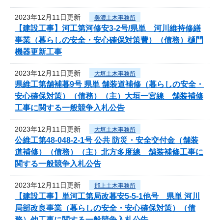
2023年12月11日更新
美濃土木事務所
【建設工事】河工第河修安3-2号/県単 河川維持修繕
事業（暮らしの安全・安心確保対策費）（債務）樋門
機器更新工事
2023年12月11日更新
大垣土木事務所
県維工第舗補暮9号 県単 舗装道補修（暮らしの安全・
安心確保対策）（債務）（主）大垣一宮線 舗装補修
工事に関する一般競争入札公告
2023年12月11日更新
大垣土木事務所
公維工第48-048-2-1号 公共 防災・安全交付金（舗装
道補修）（債務）（主）北方多度線 舗装補修工事に
関する一般競争入札公告
2023年12月11日更新
郡上土木事務所
【建設工事】単河工第局改暮安5-5-1他号 県単 河川
局部改良事業（暮らしの安全・安心確保対策）（債
務）他工事に関する一般競争入札公告