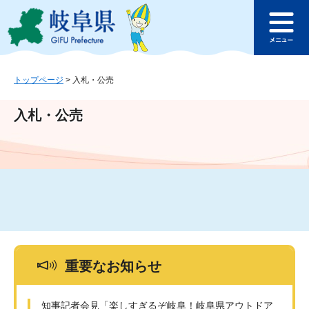
ペ
メ
このページの本文へ
ー
ニ
メ
ジ
ュ
ニ
の
ー
ュ
先
を
ー
頭
飛
トップページ
>
入札・公売
で
ば
す
し
入札・公売
。
て
本
文
へ
重要なお知らせ
知事記者会見「楽しすぎるぞ岐阜！岐阜県アウトドア