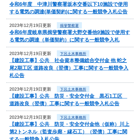
令和6年度 中津川警察署坂本交番以下10施設で使用
する電気の調達(単価契約)に関する一般競争入札公告
2023年12月19日更新
揖斐警察署
令和6年度岐阜県揖斐警察署大野交番他9施設で使用す
る電気の調達（単価契約）に関する一般競争入札
2023年12月19日更新
下呂土木事務所
【建設工事】公共 社会資本整備総合交付金 他 蛇之
尾2期工区 道路改良（翌債）工事に関する一般競争入
札公告
2023年12月19日更新
下呂土木事務所
【建設工事】公共 防災・安全交付金 黒石1工区
道路改良（翌債）工事に関する一般競争入札公告
2023年12月19日更新
下呂土木事務所
【建設工事】公共 防災・安全交付金他（仮称）川上
第2トンネル（監査歩廊・縁石工）（翌債）工事に関
する一般競争入札公告