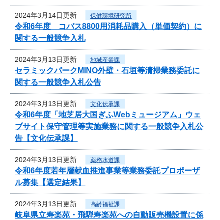
2024年3月14日更新
保健環境研究所
令和6年度 コバス8800用消耗品購入（単価契約）に
関する一般競争入札
2024年3月13日更新
地域産業課
セラミックパークMINO外壁・石垣等清掃業務委託に
関する一般競争入札公告
2024年3月13日更新
文化伝承課
令和6年度「地芝居大国ぎふWebミュージアム」ウェ
ブサイト保守管理等実施業務に関する一般競争入札公
告【文化伝承課】
2024年3月13日更新
薬務水道課
令和6年度若年層献血推進事業等業務委託プロポーザ
ル募集【選定結果】
2024年3月13日更新
高齢福祉課
岐阜県立寿楽苑・飛騨寿楽苑への自動販売機設置に係