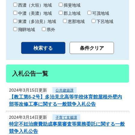
り
西濃（大垣）地域
揖斐地域
中濃（美濃）地域
郡上地域
可茂地域
東濃（多治見）地域
恵那地域
下呂地域
飛騨地域
県外
入札公告一覧
2024年3月15日更新
公共建築課
【教工第6-2号】多治見北高等学校体育館屋根外壁内
部等改修工事に関する一般競争入札公告
2024年3月14日更新
子育て支援課
特定不妊治療費助成事業審査等業務委託に関する一般
競争入札公告