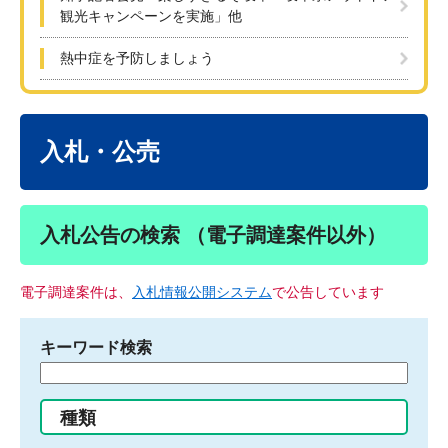
観光キャンペーンを実施」他
熱中症を予防しましょう
本
文
入札・公売
入札公告の検索 （電子調達案件以外）
電子調達案件は、
入札情報公開システム
で公告しています
キーワード検索
検
索
す
種類
る