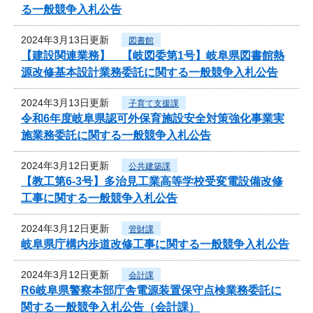
る一般競争入札公告
2024年3月13日更新
図書館
【建設関連業務】 【岐図委第1号】岐阜県図書館熱
源改修基本設計業務委託に関する一般競争入札公告
2024年3月13日更新
子育て支援課
令和6年度岐阜県認可外保育施設安全対策強化事業実
施業務委託に関する一般競争入札公告
2024年3月12日更新
公共建築課
【教工第6-3号】多治見工業高等学校受変電設備改修
工事に関する一般競争入札公告
2024年3月12日更新
管財課
岐阜県庁構内歩道改修工事に関する一般競争入札公告
2024年3月12日更新
会計課
R6岐阜県警察本部庁舎電源装置保守点検業務委託に
関する一般競争入札公告（会計課）