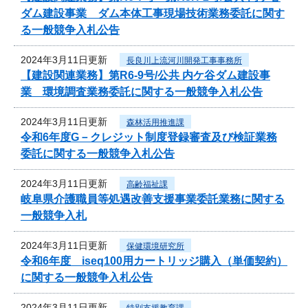
ダム建設事業 ダム本体工事現場技術業務委託に関す
る一般競争入札公告
2024年3月11日更新
長良川上流河川開発工事事務所
【建設関連業務】第R6-9号/公共 内ケ谷ダム建設事
業 環境調査業務委託に関する一般競争入札公告
2024年3月11日更新
森林活用推進課
令和6年度G－クレジット制度登録審査及び検証業務
委託に関する一般競争入札公告
2024年3月11日更新
高齢福祉課
岐阜県介護職員等処遇改善支援事業委託業務に関する
一般競争入札
2024年3月11日更新
保健環境研究所
令和6年度 iseq100用カートリッジ購入（単価契約）
に関する一般競争入札公告
2024年3月11日更新
特別支援教育課