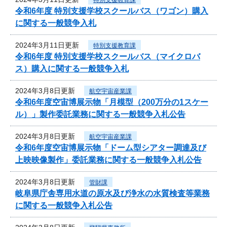
令和6年度 特別支援学校スクールバス（ワゴン）購入
に関する一般競争入札
2024年3月11日更新
特別支援教育課
令和6年度 特別支援学校スクールバス（マイクロバ
ス）購入に関する一般競争入札
2024年3月8日更新
航空宇宙産業課
令和6年度空宙博展示物「月模型（200万分の1スケー
ル）」製作委託業務に関する一般競争入札公告
2024年3月8日更新
航空宇宙産業課
令和6年度空宙博展示物「ドーム型シアター調達及び
上映映像製作」委託業務に関する一般競争入札公告
2024年3月8日更新
管財課
岐阜県庁舎専用水道の原水及び浄水の水質検査等業務
に関する一般競争入札公告