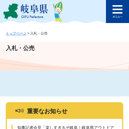
ペ
メ
このページの本文へ
ー
ニ
メ
ジ
ュ
ニ
の
ー
ュ
先
を
ー
頭
飛
トップページ
>
入札・公売
で
ば
す
し
入札・公売
。
て
本
文
へ
重要なお知らせ
知事記者会見「楽しすぎるぞ岐阜！岐阜県アウトドア