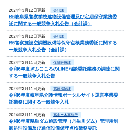
2024年3月12日更新
会計課
R6岐阜県警察学校建物設備管理及び定期保守業務委
託に関する一般競争入札公告（会計課）
2024年3月12日更新
会計課
R6警察施設空調機設備等保守点検業務委託に関する
一般競争入札公告（会計課）
2024年3月11日更新
保健医療課
令和6年度ぎふこころのLINE相談委託業務の調達に関
する一般競争入札公告
2024年3月11日更新
高齢福祉課
令和6年度岐阜県介護情報ポータルサイト運営事業委
託業務に関する一般競争入札
2024年3月11日更新
高山土木事務所
令和6年度県単ダム施設管理（丹生川ダム）管理用制
御処理設備及び通信設備保守点検業務委託