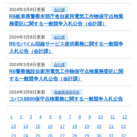
2024年3月8日更新
会計課
R6岐阜県警察本部庁舎自家用電気工作物保守点検業
務委託に関する一般競争入札公告（会計課）
2024年3月8日更新
会計課
R6モバイル回線サービス提供業務に関する一般競争
入札公告（会計課）
2024年3月8日更新
会計課
R6警察施設自家用電気工作物保守点検業務委託に関
する一般競争入札公告（会計課）
2024年3月8日更新
保健環境研究所
コバス8800保守点検業務に関する一般競争入札公告
1
2
3
4
5
6
7
8
9
10
11
12
13
14
15
16
17
18
19
20
21
22
23
24
25
26
27
28
29
30
31
32