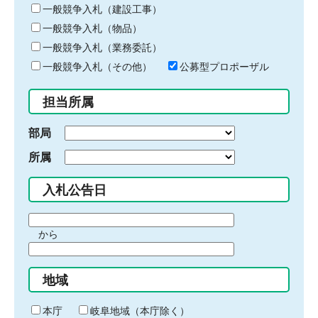
キ
一般競争入札（建設工事）
ー
一般競争入札（物品）
ワ
一般競争入札（業務委託）
ー
ド
一般競争入札（その他）
公募型プロポーザル
を
入
担当所属
力
部局
所属
入札公告日
期
から
間
期
の
間
始
地域
の
ま
終
り
わ
本庁
岐阜地域（本庁除く）