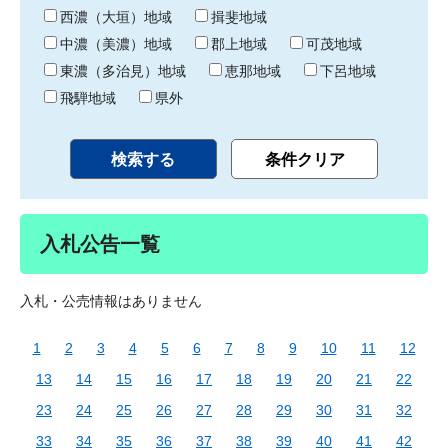
り
西濃（大垣）地域
揖斐地域
中濃（美濃）地域
郡上地域
可茂地域
東濃（多治見）地域
恵那地域
下呂地域
飛騨地域
県外
入札公告一覧
入札・公売情報はありません
1
2
3
4
5
6
7
8
9
10
11
12
13
14
15
16
17
18
19
20
21
22
23
24
25
26
27
28
29
30
31
32
33
34
35
36
37
38
39
40
41
42