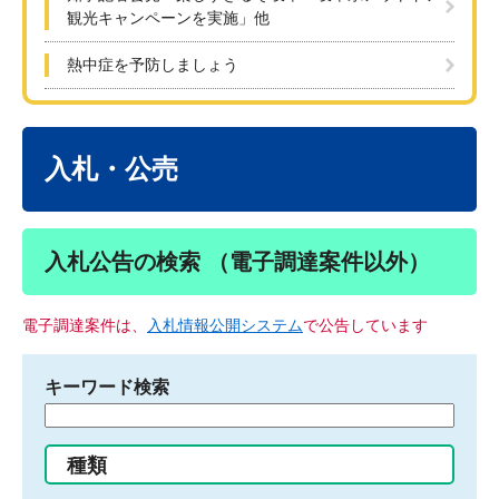
観光キャンペーンを実施」他
熱中症を予防しましょう
本
文
入札・公売
入札公告の検索 （電子調達案件以外）
電子調達案件は、
入札情報公開システム
で公告しています
キーワード検索
検
索
す
種類
る