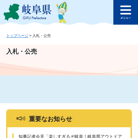
ペ
メ
このページの本文へ
ー
ニ
メ
ジ
ュ
ニ
の
ー
ュ
先
を
ー
頭
飛
トップページ
>
入札・公売
で
ば
す
し
入札・公売
。
て
本
文
へ
重要なお知らせ
知事記者会見「楽しすぎるぞ岐阜！岐阜県アウトドア