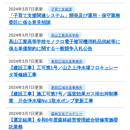
2024年3月7日更新
子育て支援課
「子育て支援関連システム」開発及び運用・保守業務
委託に係る意見招請
2024年3月7日更新
高山工業高等学校
高山工業高等学校モノクロ電子複写機消耗品供給等に
係る単価契約に関する一般競争入札公告
2024年3月7日更新
東部広域水道事務所
【建設工事】工可第1号／山之上浄水場フロキュレー
タ等修繕工事
2024年3月7日更新
東部広域水道事務所
【建設工事】施工可第7号／温室効果ガス排出抑制事
業 川合浄水場No.1取水ポンプ更新工事
2024年3月7日更新
森林文化アカデミー
【選定結果】令和6年度森林経営管理総合研修実施委
託業務