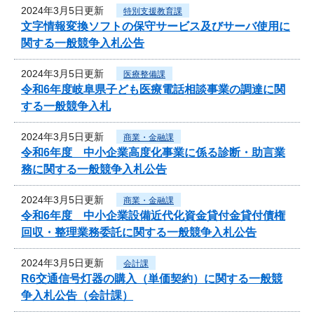
2024年3月5日更新
特別支援教育課
文字情報変換ソフトの保守サービス及びサーバ使用に
関する一般競争入札公告
2024年3月5日更新
医療整備課
令和6年度岐阜県子ども医療電話相談事業の調達に関
する一般競争入札
2024年3月5日更新
商業・金融課
令和6年度 中小企業高度化事業に係る診断・助言業
務に関する一般競争入札公告
2024年3月5日更新
商業・金融課
令和6年度 中小企業設備近代化資金貸付金貸付債権
回収・整理業務委託に関する一般競争入札公告
2024年3月5日更新
会計課
R6交通信号灯器の購入（単価契約）に関する一般競
争入札公告（会計課）