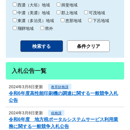
り
西濃（大垣）地域
揖斐地域
中濃（美濃）地域
郡上地域
可茂地域
東濃（多治見）地域
恵那地域
下呂地域
飛騨地域
県外
入札公告一覧
2024年3月8日更新
教育財務課
令和6年度高性能印刷機の調達に関する一般競争入札
公告
2024年3月8日更新
税務課
令和6年度 地方税ポータルシステムサービス利用業
務に関する一般競争入札公告