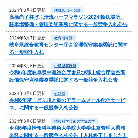
2024年3月7日更新
地域スポーツ課
高橋尚子杯ぎふ清流ハーフマラソン2024 輸送場所、
駐車場警備・管理委託業務に関する一般競争入札公告
2024年3月7日更新
教育研修課
岐阜県総合教育センター庁舎管理保守業務委託に関す
る一般競争入札
2024年3月6日更新
中濃県事務所
令和6年度岐阜県中濃総合庁舎及び郡上総合庁舎空調
設備保守点検業務委託に関する一般競争入札公告
2024年3月6日更新
砂防課
令和6年度「ぎふ川と道のアラームメール配信サービ
ス」に関する一般競争入札公告
2024年3月6日更新
情報科学芸術大学院大学
令和6年度情報科学芸術大学院大学学生寮管理人業務
委託に関する一般競争入札公告【入札終了しました】