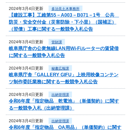
2024年3月4日更新
多治見土木事務所
【建設工事】工維第55－A003－B071－1号 公共
防災・安全交付金（災害防除・下小里）（国補正）
（翌債）工事に関する一般競争入札公告
2024年3月4日更新
管財課
岐阜県庁舎の公衆無線LAN用Wi-Fiルーターの賃貸借
に関する一般競争入札公告
2024年3月4日更新
秘書広報課
岐阜県庁舎「GALLERY GIFU」上映用映像コンテン
ツ制作委託業務に関する一般競争入札公告
2024年3月4日更新
出納管理課
令和6年度「指定物品 乾電池」（単価契約）に関す
る一般競争入札（出納管理課）
2024年3月4日更新
出納管理課
令和6年度「指定物品 OA用品」（単価契約）に関す