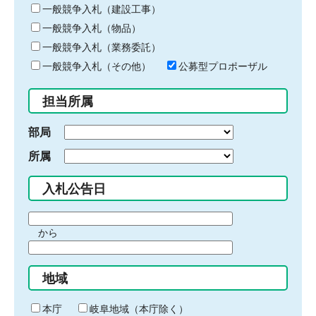
キ
一般競争入札（建設工事）
ー
一般競争入札（物品）
ワ
一般競争入札（業務委託）
ー
ド
一般競争入札（その他）
公募型プロポーザル
を
入
担当所属
力
部局
所属
入札公告日
期
から
間
期
の
間
始
地域
の
ま
終
り
わ
本庁
岐阜地域（本庁除く）