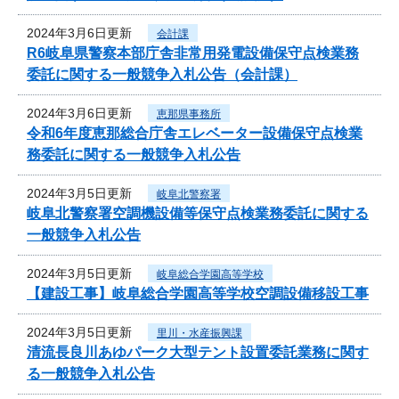
2024年3月6日更新
会計課
R6岐阜県警察本部庁舎非常用発電設備保守点検業務
委託に関する一般競争入札公告（会計課）
2024年3月6日更新
恵那県事務所
令和6年度恵那総合庁舎エレベーター設備保守点検業
務委託に関する一般競争入札公告
2024年3月5日更新
岐阜北警察署
岐阜北警察署空調機設備等保守点検業務委託に関する
一般競争入札公告
2024年3月5日更新
岐阜総合学園高等学校
【建設工事】岐阜総合学園高等学校空調設備移設工事
2024年3月5日更新
里川・水産振興課
清流長良川あゆパーク大型テント設置委託業務に関す
る一般競争入札公告