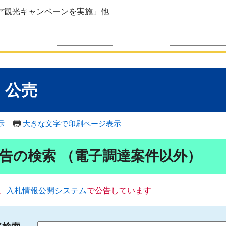
ア観光キャンペーンを実施」他
・公売
示
大きな文字で印刷ページ表示
告の検索 （電子調達案件以外）
、
入札情報公開システム
で公告しています