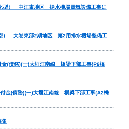
理化型） 中江東地区 揚水機場電気設備工事に
型） 大巻東部2期地区 第2用排水機場整備工
交付金(債務)(一)大垣江南線 橋梁下部工事(P9橋
交付金(債務)(一)大垣江南線 橋梁下部工事(A2橋
募集