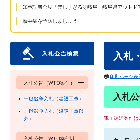
知事記者会見「楽しすぎるぞ岐阜！岐阜県アウトド
熱中症を予防しましょう
本
入札
文
印刷ページ表
入札公告（WTO案件）
入札公
一般競争入札（建設工事）
一般競争入札（建設工事以
電子調達案件は
外）
入札公告（WTO案件以