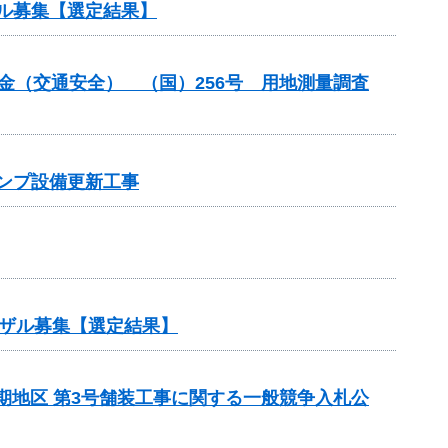
ル募集【選定結果】
付金（交通安全） （国）256号 用地測量調査
ポンプ設備更新工事
ザル募集【選定結果】
5期地区 第3号舗装工事に関する一般競争入札公