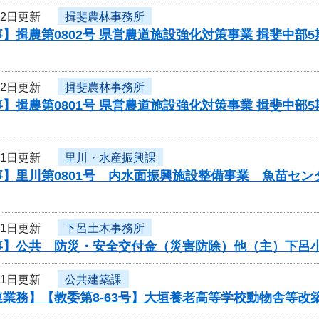
22日更新
揖斐農林事務所
】揖農第0802号 県営農道施設強化対策事業 揖斐中部
22日更新
揖斐農林事務所
】揖農第0801号 県営農道施設強化対策事業 揖斐中部
21日更新
里川・水産振興課
事】里川第0801号 内水面振興施設整備事業 魚苗セ
21日更新
下呂土木事務所
事】公共 防災・安全交付金（災害防除）他（主）下呂
21日更新
公共建築課
連業務】【教委第8-63号】大垣養老高等学校動物舎等