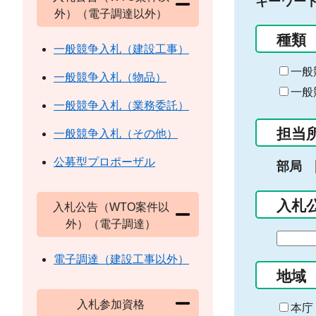
キーワー
外）（電子調達以外）
種類
一般競争入札（建設工事）
一般
一般競争入札（物品）
一般
一般競争入札（業務委託）
担当
一般競争入札（その他）
公募型プロポーザル
部局
入札
入札公告（WTO案件以
外）（電子調達）
期
間
電子調達（建設工事以外）
の
地域
始
入札参加資格
ま
本庁