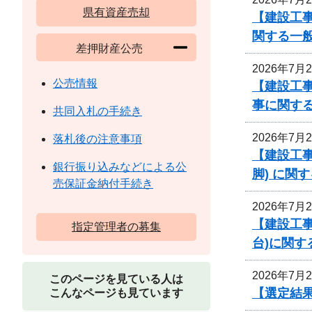
県有資産売却
【建設工
関する一
差押財産公売
2026年7月
公売情報
【建設工事
事に関す
共同入札の手続き
2026年7月
落札後の注意事項
【建設工事
銀行振り込みなどによる公
脚) に関
売保証金納付手続き
2026年7月
【建設工事
指定管理者の募集
台)に関す
2026年7月
このページを見ている人は
【選定結
こんなページも見ています