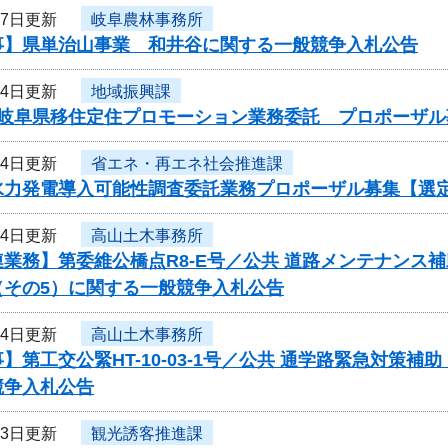
27日更新
岐阜農林事務所
事】県単治山事業 和井谷に関する一般競争入札公告
24日更新
地域振興課
度岐阜県移住定住プロモーション業務委託 プロポーザル
24日更新
省エネ・再エネ社会推進課
水力発電導入可能性調査委託業務プロポーザル募集【選
24日更新
高山土木事務所
業務】第委維公橋点R8-E号／公共 道路メンテナンス
（その5）に関する一般競争入札公告
24日更新
高山土木事務所
】第工交公緊HT-10-03-1号／公共 通学路緊急対策補
競争入札公告
23日更新
観光誘客推進課