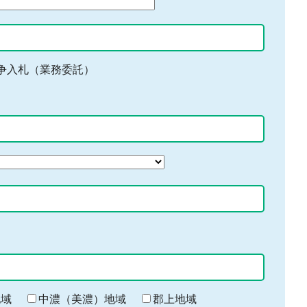
争入札（業務委託）
地域
中濃（美濃）地域
郡上地域