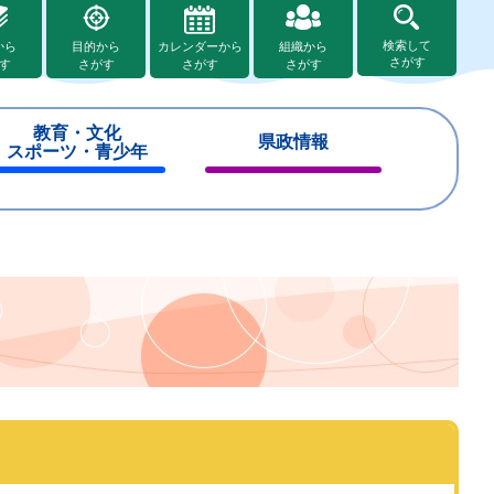
検索して
から
目的から
カレンダーから
組織から
さがす
す
さがす
さがす
さがす
教育・文化
県政情報
スポーツ・青少年
閉
閉
じ
じ
る
る