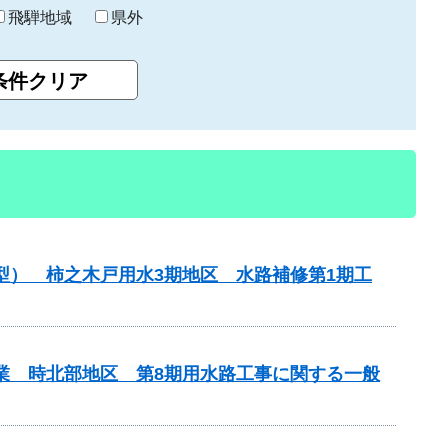
飛騨地域
県外
型） 柿之木戸用水3期地区 水路補修第1期工
事業 時北部地区 第8期用水路工事に関する一般