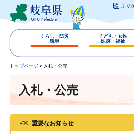
ペ
メ
ふり
ー
ニ
ジ
ュ
の
ー
先
を
くらし・防災
子ども・女性
頭
飛
環境
医療・福祉
で
ば
閉
閉
す
し
じ
じ
。
て
る
る
トップページ
>
入札・公売
本
文
へ
入札・公売
重要なお知らせ