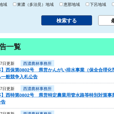
り
地域
東濃（多治見）地域
恵那地域
下呂地域
告一覧
27日更新
西濃農林事務所
】西保第0802号 県営かんがい排水事業（保全合理化
る一般競争入札公告
27日更新
西濃農林事務所
事】西特第0802号 県営特定農業用管水路等特別対策
公告
27日更新
西濃農林事務所