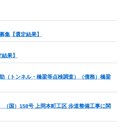
募集【選定結果】
定結果】
補助（トンネル・橋梁等点検調査）（債務）橋梁
助 （国）158号 上岡本町工区 歩道整備工事に関