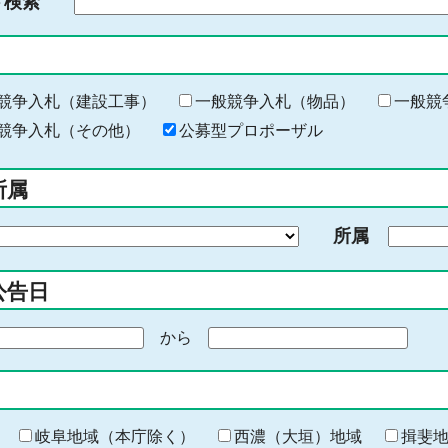
ド検索
検
索
す
る
キ
競争入札（建設工事）
一般競争入札（物品）
一般競
ー
競争入札（その他）
公募型プロポーザル
ワ
ー
所属
ド
を
所属
入
力
公告日
から
期
間
の
終
わ
岐阜地域（本庁除く）
西濃（大垣）地域
揖斐