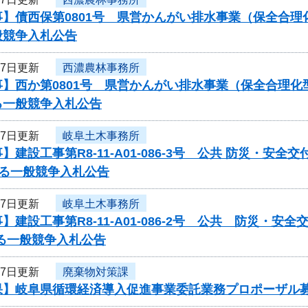
事】債西保第0801号 県営かんがい排水事業（保全合
般競争入札公告
27日更新
西濃農林事務所
】西か第0801号 県営かんがい排水事業（保全合理化
る一般競争入札公告
27日更新
岐阜土木事務所
】建設工事第R8-11-A01-086-3号 公共 防災・安全
する一般競争入札公告
27日更新
岐阜土木事務所
】建設工事第R8-11-A01-086-2号 公共 防災・安全
る一般競争入札公告
27日更新
廃棄物対策課
果】岐阜県循環経済導入促進事業委託業務プロポーザル