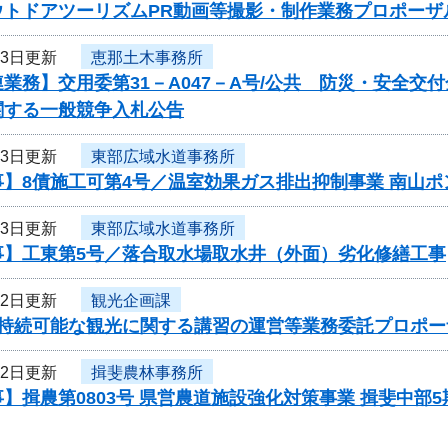
ウトドアツーリズムPR動画等撮影・制作業務プロポーザ
23日更新
恵那土木事務所
業務】交用委第31－A047－A号/公共 防災・安全交
関する一般競争入札公告
23日更新
東部広域水道事務所
事】8債施工可第4号／温室効果ガス排出抑制事業 南山
23日更新
東部広域水道事務所
事】工東第5号／落合取水場取水井（外面）劣化修繕工事
22日更新
観光企画課
度持続可能な観光に関する講習の運営等業務委託プロポー
22日更新
揖斐農林事務所
】揖農第0803号 県営農道施設強化対策事業 揖斐中部