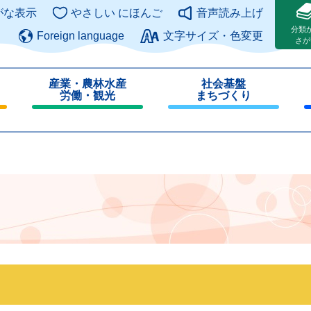
このページの本文へ
がな表示
やさしい にほんご
音声読み上げ
分類
Foreign language
文字サイズ・色変更
さが
産業・農林水産
社会基盤
労働・観光
まちづくり
閉
閉
じ
じ
る
る