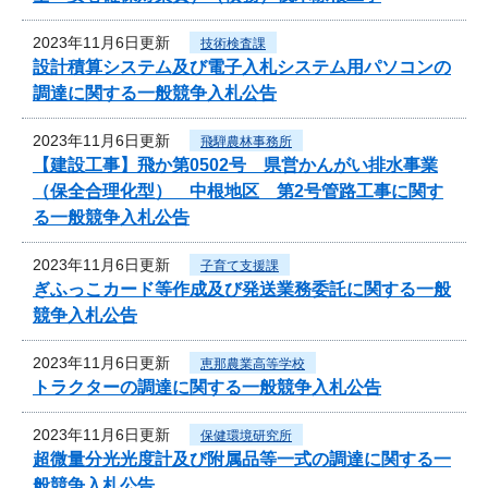
2023年11月6日更新
技術検査課
設計積算システム及び電子入札システム用パソコンの
調達に関する一般競争入札公告
2023年11月6日更新
飛騨農林事務所
【建設工事】飛か第0502号 県営かんがい排水事業
（保全合理化型） 中根地区 第2号管路工事に関す
る一般競争入札公告
2023年11月6日更新
子育て支援課
ぎふっこカード等作成及び発送業務委託に関する一般
競争入札公告
2023年11月6日更新
恵那農業高等学校
トラクターの調達に関する一般競争入札公告
2023年11月6日更新
保健環境研究所
超微量分光光度計及び附属品等一式の調達に関する一
般競争入札公告