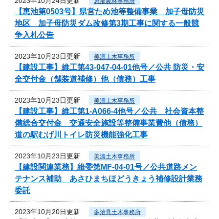
2023年10月24日更新
恵那農林事務所
【恵池第0503号】県営ため池等整備事業 加子母防災
地区 加子母防災ダム改修第3期工事に関する一般競
争入札公告
2023年10月23日更新
美濃土木事務所
【建設工事】維工第43-047-04-01他号／公共 防災・安
全交付金（舗装道補修）他（債務）工事
2023年10月23日更新
美濃土木事務所
【建設工事】維工第1-A066-4他号／公共 社会資本整
備総合交付金 交通安全施設等整備事業費他（債務）
道の駅むげ川トイレ防災機能強化工事
2023年10月23日更新
美濃土木事務所
【建設関連業務】維委第MF-04-01号／公共道路メン
テナンス補助 あさひまちほどうきょう補修設計業務
委託
2023年10月20日更新
多治見土木事務所