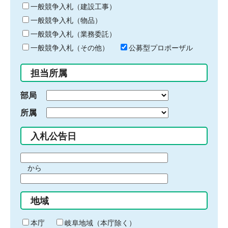
キ
一般競争入札（建設工事）
ー
一般競争入札（物品）
ワ
一般競争入札（業務委託）
ー
ド
一般競争入札（その他）
公募型プロポーザル
を
入
担当所属
力
部局
所属
入札公告日
期
から
間
期
の
間
始
地域
の
ま
終
り
わ
本庁
岐阜地域（本庁除く）