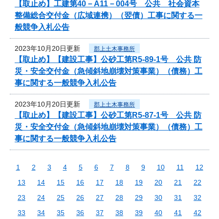
【取止め】工建第40－A11－004号 公共 社会資本
整備総合交付金（広域連携）（翌債）工事に関する一
般競争入札公告
2023年10月20日更新
郡上土木事務所
【取止め】【建設工事】公砂工第R5-89-1号 公共 防
災・安全交付金（急傾斜地崩壊対策事業）（債務）工
事に関する一般競争入札公告
2023年10月20日更新
郡上土木事務所
【取止め】【建設工事】公砂工第R5-87-1号 公共 防
災・安全交付金（急傾斜地崩壊対策事業）（債務）工
事に関する一般競争入札公告
1
2
3
4
5
6
7
8
9
10
11
12
13
14
15
16
17
18
19
20
21
22
23
24
25
26
27
28
29
30
31
32
33
34
35
36
37
38
39
40
41
42