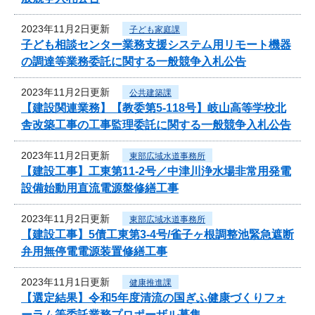
2023年11月2日更新
子ども家庭課
子ども相談センター業務支援システム用リモート機器
の調達等業務委託に関する一般競争入札公告
2023年11月2日更新
公共建築課
【建設関連業務】【教委第5-118号】岐山高等学校北
舎改築工事の工事監理委託に関する一般競争入札公告
2023年11月2日更新
東部広域水道事務所
【建設工事】工東第11-2号／中津川浄水場非常用発電
設備始動用直流電源盤修繕工事
2023年11月2日更新
東部広域水道事務所
【建設工事】5債工東第3-4号/雀子ヶ根調整池緊急遮断
弁用無停電電源装置修繕工事
2023年11月1日更新
健康推進課
【選定結果】令和5年度清流の国ぎふ健康づくりフォ
ーラム等委託業務プロポーザル募集