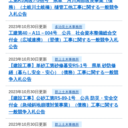
工第R5局改7-5他号 県単 河川局部改良事業（債
務）（土岐川土岐橋）樋管工他工事に関する一般競争
入札公告
2023年10月30日更新
多治見土木事務所
工建第40－A11－004号 公共 社会資本整備総合交
付金（広域連携）（翌債）工事に関する一般競争入札
公告
2023年10月30日更新
郡上土木事務所
【建設工事】単砂工第砂修暮安R5-1号 県単 砂防修
繕（暮らし安全・安心）（債務）工事に関する一般競
争入札公告
2023年10月30日更新
郡上土木事務所
【建設工事】公砂工第R5-89-1号 公共 防災・安全交
付金（急傾斜地崩壊対策事業）（債務）工事に関する
一般競争入札公告
2023年10月30日更新
郡上土木事務所