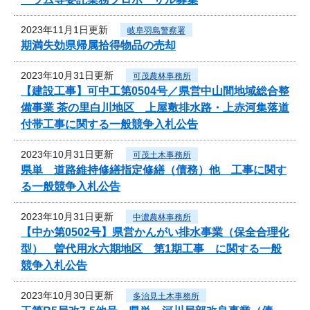
2023年11月1日更新
岐阜羽島警察署
期満失効県帰属拾得物品の売却
2023年10月31日更新
可茂農林事務所
【建設工事】可中工第0504号／県営中山間地域総合整
備事業 茶の里白川地区 上屋敷排水路・上赤河集落道
付帯工事に関する一般競争入札公告
2023年10月31日更新
可茂土木事務所
県単 道路維持修繕指定修繕（債務）他 工事に関す
る一般競争入札公告
2023年10月31日更新
中濃農林事務所
【中か第0502号】県営かんがい排水事業（保全合理化
型） 曽代用水六期地区 第1期工事 に関する一般
競争入札公告
2023年10月30日更新
多治見土木事務所