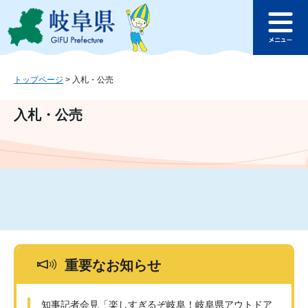
ペ
メ
このページの本文へ
ー
ニ
メ
ジ
ュ
ニ
の
ー
ュ
先
を
ー
頭
飛
トップページ
>
入札・公売
で
ば
す
し
入札・公売
。
て
本
文
へ
重要なお知らせ
知事記者会見「楽しすぎるぞ岐阜！岐阜県アウトドア