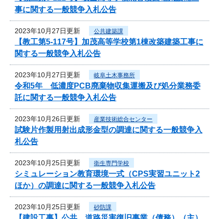
事に関する一般競争入札公告
2023年10月27日更新
公共建築課
【教工第5-117号】加茂高等学校第1棟改築建築工事に
関する一般競争入札公告
2023年10月27日更新
岐阜土木事務所
令和5年 低濃度PCB廃棄物収集運搬及び処分業務委
託に関する一般競争入札公告
2023年10月26日更新
産業技術総合センター
試験片作製用射出成形金型の調達に関する一般競争入
札公告
2023年10月25日更新
衛生専門学校
シミュレーション教育環境一式（CPS実習ユニット2
ほか）の調達に関する一般競争入札公告
2023年10月25日更新
砂防課
【建設工事】公共 道路災害復旧事業（債務）（主）