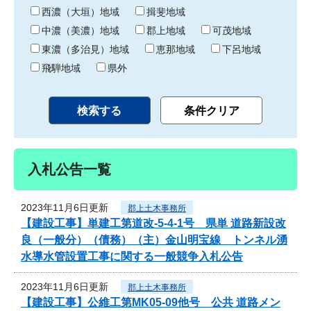
り
西濃（大垣）地域
揖斐地域
中濃（美濃）地域
郡上地域
可茂地域
東濃（多治見）地域
恵那地域
下呂地域
飛騨地域
県外
入札公告一覧
2023年11月6日更新
郡上土木事務所
【建設工事】単建工第道改-5-4-1号 県単 道路新設改
良（一般分）（債務）（主）金山明宝線 トンネル湧
水導水管設置工事に関する一般競争入札公告
2023年11月6日更新
郡上土木事務所
【建設工事】公維工第MK05-09他号 公共 道路メン