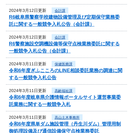
2024年3月12日更新
会計課
R6岐阜県警察学校建物設備管理及び定期保守業務委
託に関する一般競争入札公告（会計課）
2024年3月12日更新
会計課
R6警察施設空調機設備等保守点検業務委託に関する
一般競争入札公告（会計課）
2024年3月11日更新
保健医療課
令和6年度ぎふこころのLINE相談委託業務の調達に関
する一般競争入札公告
2024年3月11日更新
高齢福祉課
令和6年度岐阜県介護情報ポータルサイト運営事業委
託業務に関する一般競争入札
2024年3月11日更新
高山土木事務所
令和6年度県単ダム施設管理（丹生川ダム）管理用制
御処理設備及び通信設備保守点検業務委託