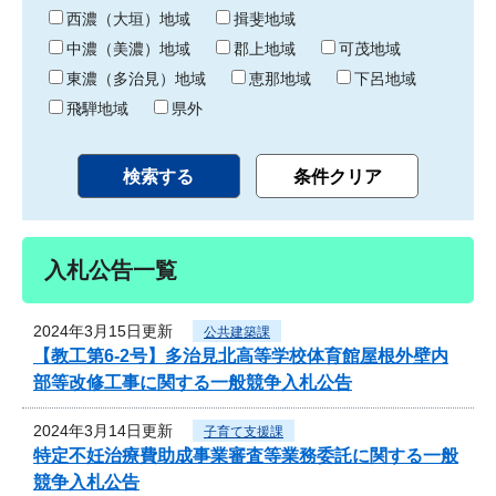
り
西濃（大垣）地域
揖斐地域
中濃（美濃）地域
郡上地域
可茂地域
東濃（多治見）地域
恵那地域
下呂地域
飛騨地域
県外
入札公告一覧
2024年3月15日更新
公共建築課
【教工第6-2号】多治見北高等学校体育館屋根外壁内
部等改修工事に関する一般競争入札公告
2024年3月14日更新
子育て支援課
特定不妊治療費助成事業審査等業務委託に関する一般
競争入札公告