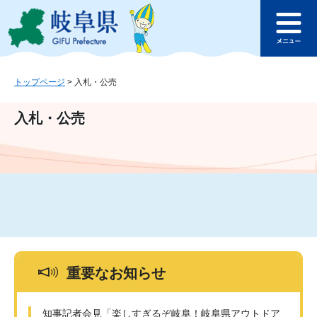
ペ
メ
このページの本文へ
ー
ニ
メ
ジ
ュ
ニ
の
ー
ュ
先
を
ー
頭
飛
トップページ
>
入札・公売
で
ば
す
し
入札・公売
。
て
本
文
へ
重要なお知らせ
知事記者会見「楽しすぎるぞ岐阜！岐阜県アウトドア