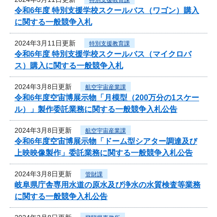
令和6年度 特別支援学校スクールバス（ワゴン）購入
に関する一般競争入札
2024年3月11日更新
特別支援教育課
令和6年度 特別支援学校スクールバス（マイクロバ
ス）購入に関する一般競争入札
2024年3月8日更新
航空宇宙産業課
令和6年度空宙博展示物「月模型（200万分の1スケー
ル）」製作委託業務に関する一般競争入札公告
2024年3月8日更新
航空宇宙産業課
令和6年度空宙博展示物「ドーム型シアター調達及び
上映映像製作」委託業務に関する一般競争入札公告
2024年3月8日更新
管財課
岐阜県庁舎専用水道の原水及び浄水の水質検査等業務
に関する一般競争入札公告