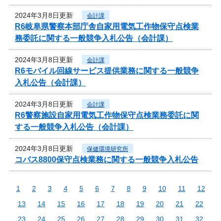
2024年3月8日更新
会計課
R6岐阜県警察本部庁舎自家用電気工作物保守点検業
務委託に関する一般競争入札公告（会計課）
2024年3月8日更新
会計課
R6モバイル回線サービス提供業務に関する一般競争
入札公告（会計課）
2024年3月8日更新
会計課
R6警察施設自家用電気工作物保守点検業務委託に関
する一般競争入札公告（会計課）
2024年3月8日更新
保健環境研究所
コバス8800保守点検業務に関する一般競争入札公告
1
2
3
4
5
6
7
8
9
10
11
12
13
14
15
16
17
18
19
20
21
22
23
24
25
26
27
28
29
30
31
32