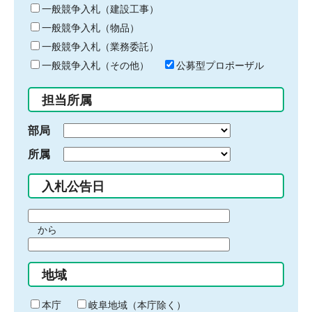
キ
一般競争入札（建設工事）
ー
一般競争入札（物品）
ワ
一般競争入札（業務委託）
ー
ド
一般競争入札（その他）
公募型プロポーザル
を
入
担当所属
力
部局
所属
入札公告日
期
から
間
期
の
間
始
地域
の
ま
終
り
わ
本庁
岐阜地域（本庁除く）