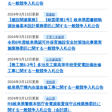
る一般競争入札公告
2024年3月13日更新
図書館
【建設関連業務】 【岐図委第1号】岐阜県図書館熱
源改修基本設計業務委託に関する一般競争入札公告
2024年3月13日更新
子育て支援課
令和6年度岐阜県認可外保育施設安全対策強化事業実
施業務委託に関する一般競争入札公告
2024年3月12日更新
公共建築課
【教工第6-3号】多治見工業高等学校受変電設備改修
工事に関する一般競争入札公告
2024年3月12日更新
管財課
岐阜県庁構内歩道改修工事に関する一般競争入札公告
2024年3月12日更新
会計課
R6岐阜県警察本部庁舎電源装置保守点検業務委託に
関する一般競争入札公告（会計課）