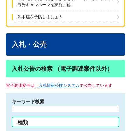
観光キャンペーンを実施」他
熱中症を予防しましょう
本
文
入札・公売
入札公告の検索 （電子調達案件以外）
電子調達案件は、
入札情報公開システム
で公告しています
キーワード検索
検
索
す
種類
る