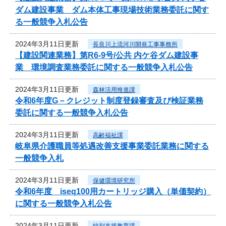
ダム建設事業 ダム本体工事現場技術業務委託に関す
る一般競争入札公告
2024年3月11日更新
長良川上流河川開発工事事務所
【建設関連業務】第R6-9号/公共 内ケ谷ダム建設事
業 環境調査業務委託に関する一般競争入札公告
2024年3月11日更新
森林活用推進課
令和6年度G－クレジット制度登録審査及び検証業務
委託に関する一般競争入札公告
2024年3月11日更新
高齢福祉課
岐阜県介護職員等処遇改善支援事業委託業務に関する
一般競争入札
2024年3月11日更新
保健環境研究所
令和6年度 iseq100用カートリッジ購入（単価契約）
に関する一般競争入札公告
2024年3月11日更新
特別支援教育課