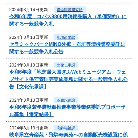
2024年3月14日更新
保健環境研究所
令和6年度 コバス8800用消耗品購入（単価契約）に
関する一般競争入札
2024年3月13日更新
地域産業課
セラミックパークMINO外壁・石垣等清掃業務委託に
関する一般競争入札公告
2024年3月13日更新
文化伝承課
令和6年度「地芝居大国ぎふWebミュージアム」ウェ
ブサイト保守管理等実施業務に関する一般競争入札公
告【文化伝承課】
2024年3月13日更新
薬務水道課
令和6年度若年層献血推進事業等業務委託プロポーザ
ル募集【選定結果】
2024年3月13日更新
高齢福祉課
岐阜県立寿楽苑・飛騨寿楽苑への自動販売機設置に係