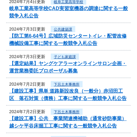
2024年7月4日更新
岐阜工業高等学校
岐阜工業高等学校CAD実習室機器の調達に関する一般
競争入札公告
2024年7月3日更新
公共建築課
【防工第6-64号】広域防災センタートイレ・配管改修
機械設備工事に関する一般競争入札公告
2024年7月3日更新
子ども家庭課
【選定結果】ヤングケアラーオンラインサロン企画・
運営業務委託プロポーザル募集
2024年7月2日更新
下呂土木事務所
【建設工事】県単 道路新設改良（一般分）赤沼田工
区 落石対策（債務）工事に関する一般競争入札公告
2024年7月2日更新
下呂土木事務所
【建設工事】公共 事業間連携補助（通常砂防事業）
越シケ平谷床掘工工事に関する一般競争入札公告