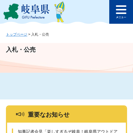
ペ
メ
このページの本文へ
ー
ニ
メ
ジ
ュ
ニ
の
ー
ュ
先
を
ー
頭
飛
トップページ
>
入札・公売
で
ば
す
し
入札・公売
。
て
本
文
へ
重要なお知らせ
知事記者会見「楽しすぎるぞ岐阜！岐阜県アウトドア