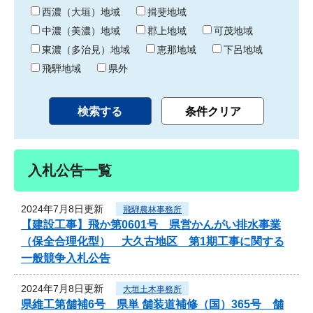
り
西濃（大垣）地域
揖斐地域
中濃（美濃）地域
郡上地域
可茂地域
東濃（多治見）地域
恵那地域
下呂地域
飛騨地域
県外
入札公告一覧
2024年7月8日更新
飛騨農林事務所
【建設工事】飛か第0601号 県営かんがい排水事業
（保全合理化型） 大久古地区 第1期工事に関する
一般競争入札公告
2024年7月8日更新
大垣土木事務所
県維工第舗補6号 県単 舗装道補修（国）365号 舗