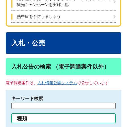
観光キャンペーンを実施」他
熱中症を予防しましょう
本
文
入札・公売
入札公告の検索 （電子調達案件以外）
電子調達案件は、
入札情報公開システム
で公告しています
キーワード検索
検
索
す
種類
る