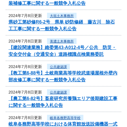
装補修工事に関する一般競争入札公告
2024年7月8日更新
大垣土木事務所
県砂工第砂修R6-2号 県単 砂防修繕 藤古川 除石
工工事に関する一般競争入札公告
2024年7月8日更新
美濃土木事務所
【建設関連業務】維委第43-A012-4号／公共 防災・
安全交付金（交通安全）道路標識点検業務委託
2024年7月8日更新
公共建築課
【教工第6-88号】土岐商業高等学校武道場屋根外壁内
部改修工事に関する一般競争入札公告
2024年7月8日更新
公共建築課
【農工第6-82号】畜産研究所養鶏エリア後期建設工事
に関する一般競争入札公告
2024年7月8日更新
岐阜各務野高等学校
岐阜各務野高等学校における体育館放送設備機器一式