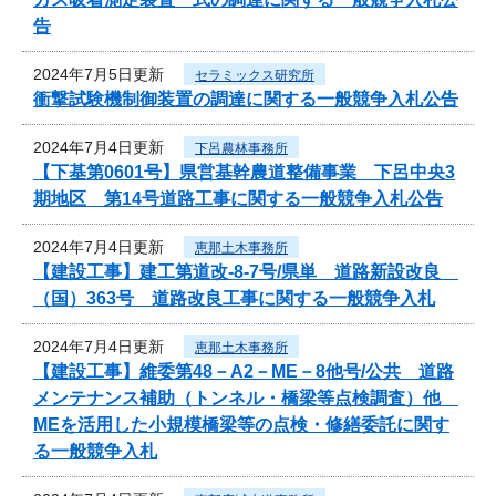
告
2024年7月5日更新
セラミックス研究所
衝撃試験機制御装置の調達に関する一般競争入札公告
2024年7月4日更新
下呂農林事務所
【下基第0601号】県営基幹農道整備事業 下呂中央3
期地区 第14号道路工事に関する一般競争入札公告
2024年7月4日更新
恵那土木事務所
【建設工事】建工第道改-8-7号/県単 道路新設改良
（国）363号 道路改良工事に関する一般競争入札
2024年7月4日更新
恵那土木事務所
【建設工事】維委第48－A2－ME－8他号/公共 道路
メンテナンス補助（トンネル・橋梁等点検調査）他
MEを活用した小規模橋梁等の点検・修繕委託に関す
る一般競争入札