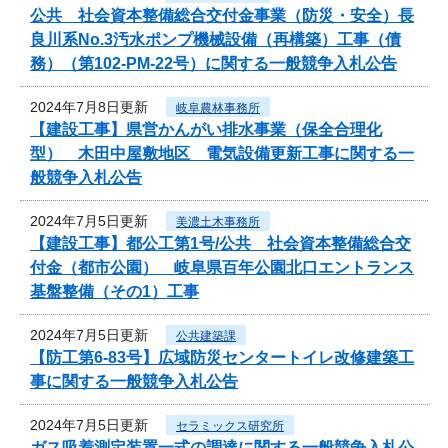
公共 社会資本整備総合交付金事業（防災・安全）長
良川系No.3汚水ポンプ機械設備（再構築）工事（債
務）（第102-PM-22号）に関する一般競争入札公告
2024年7月8日更新
岐阜農林事務所
【建設工事】県営かんがい排水事業（保全合理化
型） 木田中屋敷地区 電気設備更新工事に関する一
般競争入札公告
2024年7月5日更新
美濃土木事務所
【建設工事】都公工第1号/公共 社会資本整備総合交
付金（都市公園） 岐阜県百年公園北口エントランス
基盤整備（その1）工事
2024年7月5日更新
公共建築課
【防工第6-83号】広域防災センタートイレ改修建築工
事に関する一般競争入札公告
2024年7月5日更新
セラミックス研究所
ガス吸着測定装置一式の調達に関する一般競争入札公