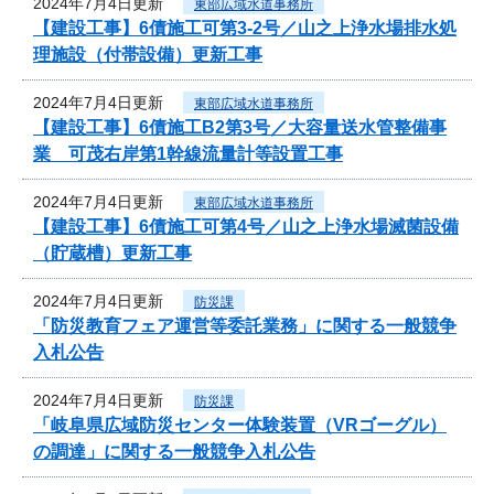
2024年7月4日更新
東部広域水道事務所
【建設工事】6債施工可第3-2号／山之上浄水場排水処
理施設（付帯設備）更新工事
2024年7月4日更新
東部広域水道事務所
【建設工事】6債施工B2第3号／大容量送水管整備事
業 可茂右岸第1幹線流量計等設置工事
2024年7月4日更新
東部広域水道事務所
【建設工事】6債施工可第4号／山之上浄水場滅菌設備
（貯蔵槽）更新工事
2024年7月4日更新
防災課
「防災教育フェア運営等委託業務」に関する一般競争
入札公告
2024年7月4日更新
防災課
「岐阜県広域防災センター体験装置（VRゴーグル）
の調達」に関する一般競争入札公告