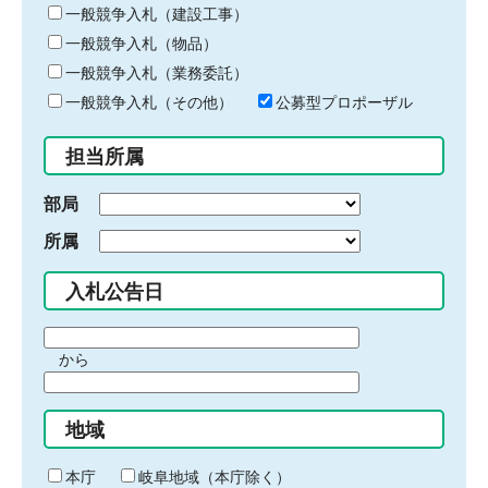
キ
一般競争入札（建設工事）
ー
一般競争入札（物品）
ワ
一般競争入札（業務委託）
ー
ド
一般競争入札（その他）
公募型プロポーザル
を
入
担当所属
力
部局
所属
入札公告日
期
から
間
期
の
間
始
地域
の
ま
終
り
わ
本庁
岐阜地域（本庁除く）