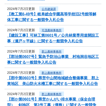
2024年7月2日更新
公共建築課
【教工第6-49号】岐阜総合学園高等学校旧2号館等解
体工事に関する一般競争入札公告
2024年7月2日更新
可茂農林事務所
【建設工事】可林工第0601号／公共林業専用道開設工
事（瀬戸ヶ平線）に関する一般競争入札公告
2024年7月2日更新
郡上農林事務所
【郡治第0607号】緊急予防治山事業 村地洞谷地区工
事に関する一般競争入札公告
2024年7月2日更新
郡上農林事務所
【郡中第0603号】県営中山間地域総合整備事業 郡上
東地区 美山防火水槽工事に関する一般競争入札公告
2024年7月2日更新
郡上農林事務所
【郡か第0601号】県営かんがい排水事業（保全合理
型） 剣地区 第3号工事（債務）に関する一般競争