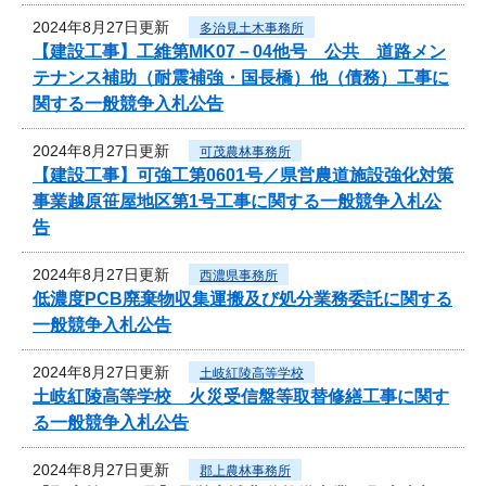
2024年8月27日更新
多治見土木事務所
【建設工事】工維第MK07－04他号 公共 道路メン
テナンス補助（耐震補強・国長橋）他（債務）工事に
関する一般競争入札公告
2024年8月27日更新
可茂農林事務所
【建設工事】可強工第0601号／県営農道施設強化対策
事業越原笹屋地区第1号工事に関する一般競争入札公
告
2024年8月27日更新
西濃県事務所
低濃度PCB廃棄物収集運搬及び処分業務委託に関する
一般競争入札公告
2024年8月27日更新
土岐紅陵高等学校
土岐紅陵高等学校 火災受信盤等取替修繕工事に関す
る一般競争入札公告
2024年8月27日更新
郡上農林事務所