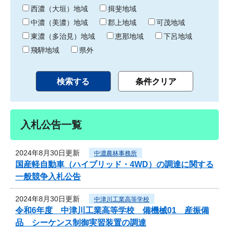
り
西濃（大垣）地域
揖斐地域
中濃（美濃）地域
郡上地域
可茂地域
東濃（多治見）地域
恵那地域
下呂地域
飛騨地域
県外
入札公告一覧
2024年8月30日更新
中濃農林事務所
国産軽自動車（ハイブリッド・4WD）の調達に関する
一般競争入札公告
2024年8月30日更新
中津川工業高等学校
令和6年度 中津川工業高等学校 備機械01 産振備
品 シーケンス制御実習装置の調達