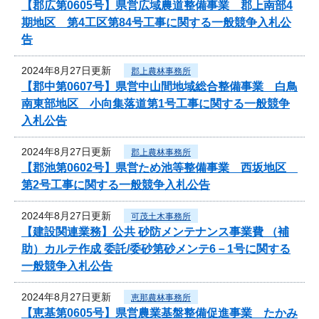
【郡広第0605号】県営広域農道整備事業 郡上南部4
期地区 第4工区第84号工事に関する一般競争入札公
告
2024年8月27日更新
郡上農林事務所
【郡中第0607号】県営中山間地域総合整備事業 白鳥
南東部地区 小向集落道第1号工事に関する一般競争
入札公告
2024年8月27日更新
郡上農林事務所
【郡池第0602号】県営ため池等整備事業 西坂地区
第2号工事に関する一般競争入札公告
2024年8月27日更新
可茂土木事務所
【建設関連業務】公共 砂防メンテナンス事業費 （補
助）カルテ作成 委託/委砂第砂メンテ6－1号に関する
一般競争入札公告
2024年8月27日更新
恵那農林事務所
【恵基第0605号】県営農業基盤整備促進事業 たかみ