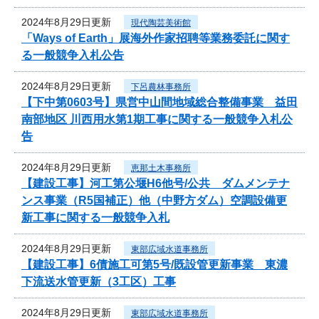
2024年8月29日更新
現代陶芸美術館
「Ways of Earth」展海外作家招聘等業務委託に関す
る一般競争入札公告
2024年8月29日更新
下呂農林事務所
【下中第0603号】県営中山間地域総合整備事業 益田
南部地区 川西用水第1期工事に関する一般競争入札公
告
2024年8月29日更新
恵那土木事務所
【建設工事】河工第公堰H6他号/公共 ダムメンテナ
ンス事業（R5国補正）他（中野方ダム）空調設備更
新工事に関する一般競争入札
2024年8月29日更新
東部広域水道事務所
【建設工事】6債施工可第5号/既設管更新事業 東濃
下流送水管更新（3工区）工事
2024年8月29日更新
東部広域水道事務所