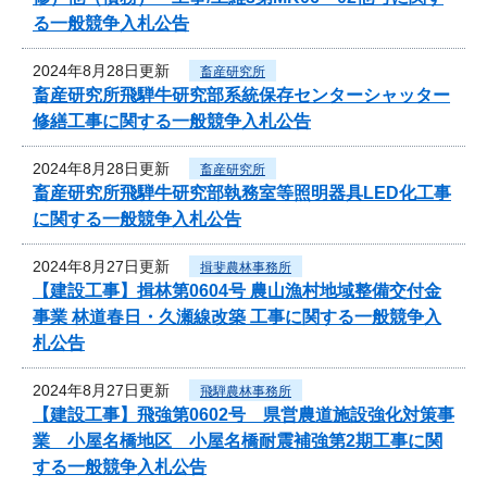
る一般競争入札公告
2024年8月28日更新
畜産研究所
畜産研究所飛騨牛研究部系統保存センターシャッター
修繕工事に関する一般競争入札公告
2024年8月28日更新
畜産研究所
畜産研究所飛騨牛研究部執務室等照明器具LED化工事
に関する一般競争入札公告
2024年8月27日更新
揖斐農林事務所
【建設工事】揖林第0604号 農山漁村地域整備交付金
事業 林道春日・久瀬線改築 工事に関する一般競争入
札公告
2024年8月27日更新
飛騨農林事務所
【建設工事】飛強第0602号 県営農道施設強化対策事
業 小屋名橋地区 小屋名橋耐震補強第2期工事に関
する一般競争入札公告