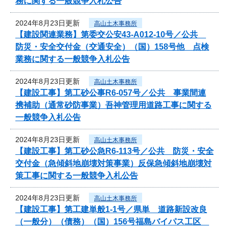
務に関する一般競争入札公告
2024年8月23日更新
高山土木事務所
【建設関連業務】第委交公安43-A012-10号／公共
防災・安全交付金（交通安全）（国）158号他 点検
業務に関する一般競争入札公告
2024年8月23日更新
高山土木事務所
【建設工事】第工砂公事R6-057号／公共 事業間連
携補助（通常砂防事業）吾神管理用道路工事に関する
一般競争入札公告
2024年8月23日更新
高山土木事務所
【建設工事】第工砂公急R6-113号／公共 防災・安全
交付金（急傾斜地崩壊対策事業）反保急傾斜地崩壊対
策工事に関する一般競争入札公告
2024年8月23日更新
高山土木事務所
【建設工事】第工建単般1-1号／県単 道路新設改良
（一般分）（債務）（国）156号福島バイパス工区