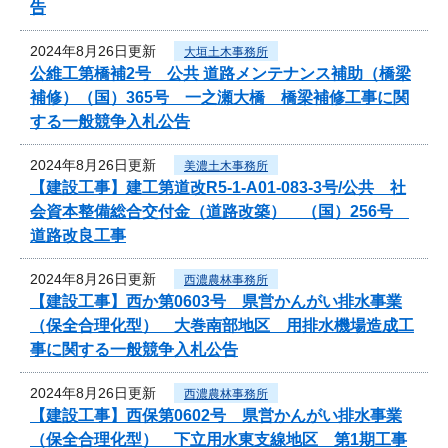
告
2024年8月26日更新
大垣土木事務所
公維工第橋補2号 公共 道路メンテナンス補助（橋梁
補修）（国）365号 一之瀬大橋 橋梁補修工事に関
する一般競争入札公告
2024年8月26日更新
美濃土木事務所
【建設工事】建工第道改R5-1-A01-083-3号/公共 社
会資本整備総合交付金（道路改築） （国）256号
道路改良工事
2024年8月26日更新
西濃農林事務所
【建設工事】西か第0603号 県営かんがい排水事業
（保全合理化型） 大巻南部地区 用排水機場造成工
事に関する一般競争入札公告
2024年8月26日更新
西濃農林事務所
【建設工事】西保第0602号 県営かんがい排水事業
（保全合理化型） 下立用水東支線地区 第1期工事