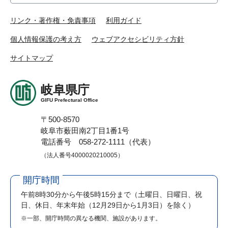
リンク・著作権・免責事項
利用ガイド
個人情報保護の考え方
ウェブアクセシビリティ方針
サイトマップ
岐阜県庁
GIFU Prefectural Office
〒500-8570
岐阜市薮田南2丁目1番1号
電話番号 058-272-1111（代表）
（法人番号4000020210005）
開庁時間
午前8時30分から午後5時15分まで
（土曜日、日曜日、祝
日、休日、年末年始（12月29日から1月3日）を除く）
※一部、開庁時間の異なる機関、施設があります。