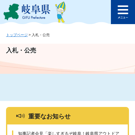
ペ
メ
このページの本文へ
ー
ニ
メ
ジ
ュ
ニ
の
ー
ュ
先
を
ー
頭
飛
トップページ
>
入札・公売
で
ば
す
し
入札・公売
。
て
本
文
へ
重要なお知らせ
知事記者会見「楽しすぎるぞ岐阜！岐阜県アウトドア