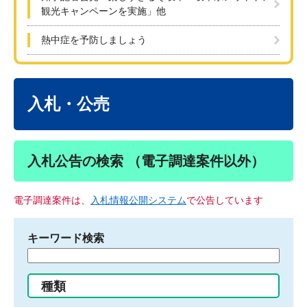
観光キャンペーンを実施」他
熱中症を予防しましょう
本
文
入札・公売
入札公告の検索 （電子調達案件以外）
電子調達案件は、
入札情報公開システム
で公告しています
キーワード検索
検
索
す
種類
る