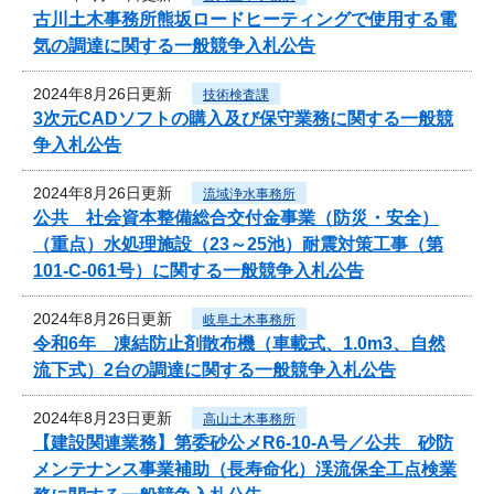
古川土木事務所熊坂ロードヒーティングで使用する電
気の調達に関する一般競争入札公告
2024年8月26日更新
技術検査課
3次元CADソフトの購入及び保守業務に関する一般競
争入札公告
2024年8月26日更新
流域浄水事務所
公共 社会資本整備総合交付金事業（防災・安全）
（重点）水処理施設（23～25池）耐震対策工事（第
101-C-061号）に関する一般競争入札公告
2024年8月26日更新
岐阜土木事務所
令和6年 凍結防止剤散布機（車載式、1.0m3、自然
流下式）2台の調達に関する一般競争入札公告
2024年8月23日更新
高山土木事務所
【建設関連業務】第委砂公メR6-10-A号／公共 砂防
メンテナンス事業補助（長寿命化）渓流保全工点検業