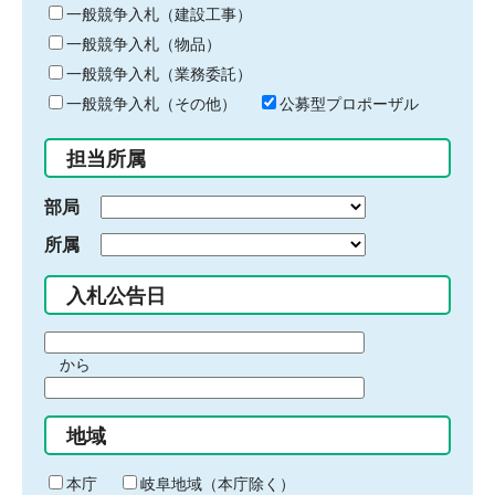
キ
一般競争入札（建設工事）
ー
一般競争入札（物品）
ワ
一般競争入札（業務委託）
ー
ド
一般競争入札（その他）
公募型プロポーザル
を
入
担当所属
力
部局
所属
入札公告日
期
から
間
期
の
間
始
地域
の
ま
終
り
わ
本庁
岐阜地域（本庁除く）