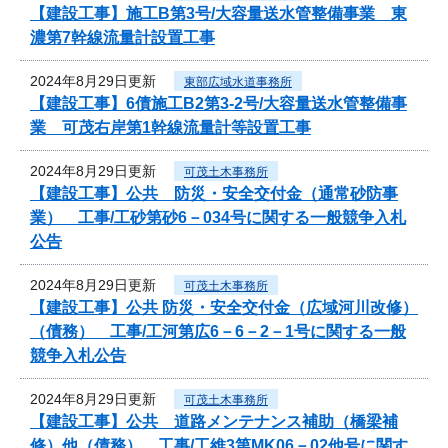
【建設工事】施工B第3号/大容量送水管整備事業 東
濃第7幹線流量計設置工事
2024年8月29日更新
東部広域水道事務所
【建設工事】6債施工B2第3-2号/大容量送水管整備事
業 可茂右岸第1幹線流量計等設置工事
2024年8月29日更新
可茂土木事務所
【建設工事】公共 防災・安全交付金（通常砂防事
業） 工事/工砂第砂6－034号に関する一般競争入札
公告
2024年8月29日更新
可茂土木事務所
【建設工事】公共 防災・安全交付金（広域河川改修）
（債務） 工事/工河第広6－6－2－1号に関する一般
競争入札公告
2024年8月29日更新
可茂土木事務所
【建設工事】公共 道路メンテナンス補助（橋梁補
修）他（債務） 工事/工維3第MK06－02他号に関す