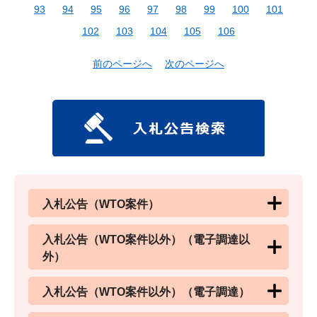
93
94
95
96
97
98
99
100
101
102
103
104
105
106
前のページへ
次のページへ
入札公告（WTO案件）
入札公告（WTO案件以外）（電子調達以
外）
入札公告（WTO案件以外）（電子調達）