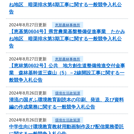
ね地区 暗渠排水第4期工事に関する一般競争入札公
告
2024年8月27日更新
恵那農林事務所
【恵基第0604号】県営農業基盤整備促進事業 たかみ
ね地区 暗渠排水第3期工事に関する一般競争入札公
告
2024年8月27日更新
恵那農林事務所
【恵林第0602号】公共 地方創生道整備推進交付金事
業 森林基幹道三森山（5）－2線開設工事に関する一
般競争入札公告
2024年8月26日更新
環境生活政策課
清流の国ぎふ環境教育副読本の印刷、発送、及び資料
編の作成業務に関する一般競争入札公告
2024年8月26日更新
環境生活政策課
中学生向け環境教育教材用動画制作及び配信業務委託
に関する一般競争入札公告