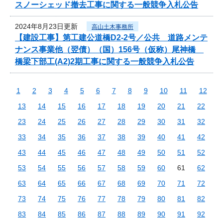
スノーシェッド撤去工事に関する一般競争入札公告
2024年8月23日更新
高山土木事務所
【建設工事】第工建公道橋D2-2号／公共 道路メンテ
ナンス事業他（翌債）（国）156号（仮称）尾神橋
橋梁下部工(A2)2期工事に関する一般競争入札公告
1
2
3
4
5
6
7
8
9
10
11
12
13
14
15
16
17
18
19
20
21
22
23
24
25
26
27
28
29
30
31
32
33
34
35
36
37
38
39
40
41
42
43
44
45
46
47
48
49
50
51
52
53
54
55
56
57
58
59
60
61
62
63
64
65
66
67
68
69
70
71
72
73
74
75
76
77
78
79
80
81
82
83
84
85
86
87
88
89
90
91
92