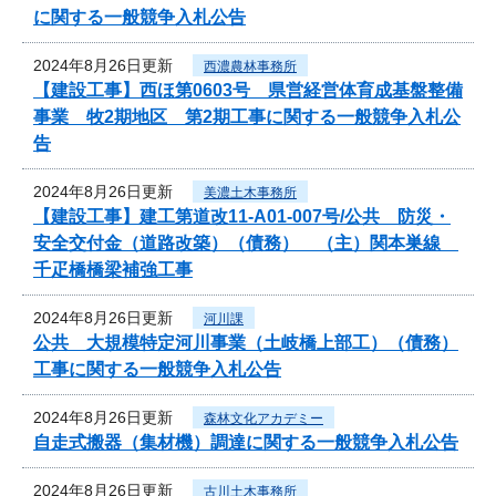
に関する一般競争入札公告
2024年8月26日更新
西濃農林事務所
【建設工事】西ほ第0603号 県営経営体育成基盤整備
事業 牧2期地区 第2期工事に関する一般競争入札公
告
2024年8月26日更新
美濃土木事務所
【建設工事】建工第道改11-A01-007号/公共 防災・
安全交付金（道路改築）（債務） （主）関本巣線
千疋橋橋梁補強工事
2024年8月26日更新
河川課
公共 大規模特定河川事業（土岐橋上部工）（債務）
工事に関する一般競争入札公告
2024年8月26日更新
森林文化アカデミー
自走式搬器（集材機）調達に関する一般競争入札公告
2024年8月26日更新
古川土木事務所