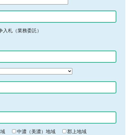
争入札（業務委託）
地域
中濃（美濃）地域
郡上地域