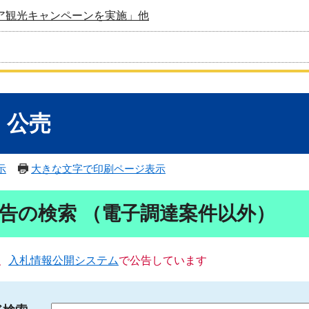
ア観光キャンペーンを実施」他
・公売
示
大きな文字で印刷ページ表示
告の検索 （電子調達案件以外）
、
入札情報公開システム
で公告しています