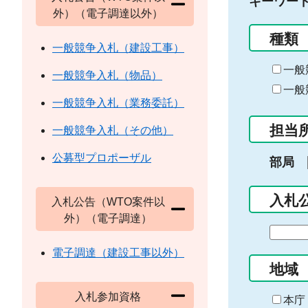
キーワー
外）（電子調達以外）
種類
一般競争入札（建設工事）
一般
一般競争入札（物品）
一般
一般競争入札（業務委託）
担当
一般競争入札（その他）
公募型プロポーザル
部局
入札
入札公告（WTO案件以
外）（電子調達）
期
間
電子調達（建設工事以外）
の
地域
始
入札参加資格
ま
本庁