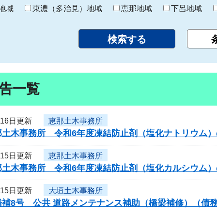
り
地域
東濃（多治見）地域
恵那地域
下呂地域
告一覧
月16日更新
恵那土木事務所
那土木事務所 令和6年度凍結防止剤（塩化ナトリウム
月15日更新
恵那土木事務所
那土木事務所 令和6年度凍結防止剤（塩化カルシウム
月15日更新
大垣土木事務所
橋補8号 公共 道路メンテナンス補助（橋梁補修）（債