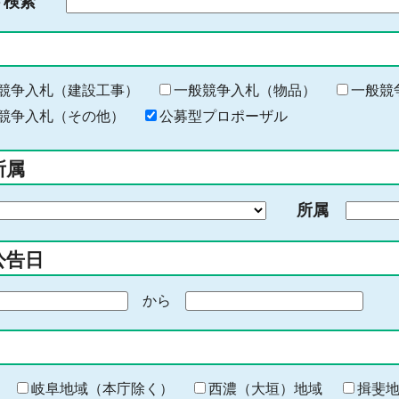
ド検索
検
索
す
る
キ
競争入札（建設工事）
一般競争入札（物品）
一般競
ー
競争入札（その他）
公募型プロポーザル
ワ
ー
所属
ド
を
所属
入
力
公告日
から
期
間
の
終
わ
岐阜地域（本庁除く）
西濃（大垣）地域
揖斐