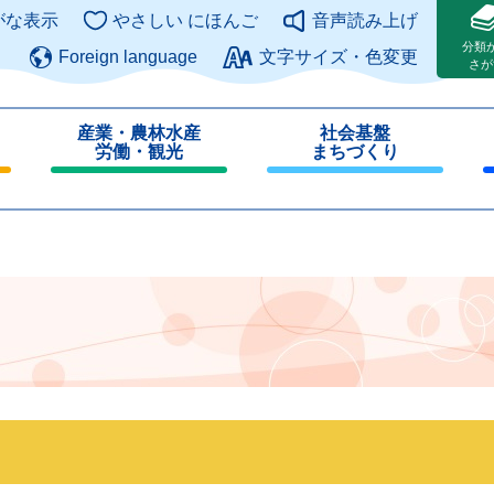
このページの本文へ
がな表示
やさしい にほんご
音声読み上げ
分類
Foreign language
文字サイズ・色変更
さが
産業・農林水産
社会基盤
労働・観光
まちづくり
閉
閉
じ
じ
る
る