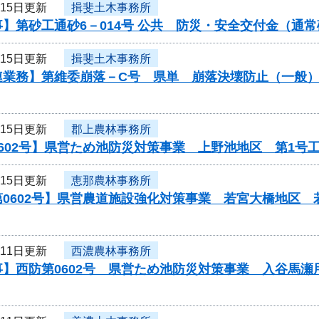
月15日更新
揖斐土木事務所
】第砂工通砂6－014号 公共 防災・安全交付金（通
月15日更新
揖斐土木事務所
連業務】第維委崩落－C号 県単 崩落決壊防止（一般
月15日更新
郡上農林事務所
602号】県営ため池防災対策事業 上野池地区 第1号
月15日更新
恵那農林事務所
第0602号】県営農道施設強化対策事業 若宮大橋地区
月11日更新
西濃農林事務所
事】西防第0602号 県営ため池防災対策事業 入谷馬