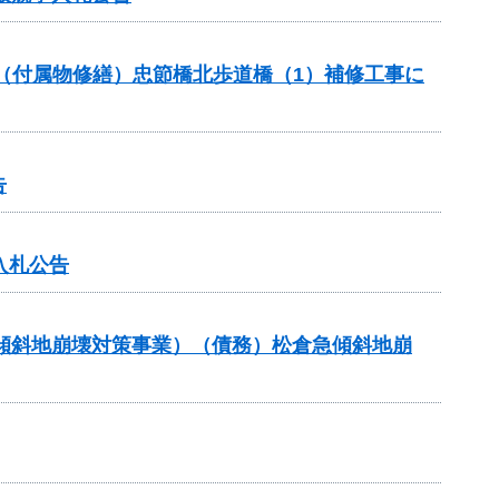
助（付属物修繕）忠節橋北歩道橋（1）補修工事に
告
入札公告
急傾斜地崩壊対策事業）（債務）松倉急傾斜地崩