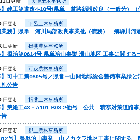
月11日更新
美濃土木事務所
】建工第道改4-10号/県単 道路新設改良（一般分）
月8日更新
下呂土木事務所
連業務】県単 河川局部改良事業他（債務） 飛騨川河
月8日更新
揖斐農林事務所
】揖治第0614号 県単治山事業 湯山地区 工事に関す
月8日更新
可茂農林事務所
事】可中工第0605号／県営中山間地域総合整備事業緑
入札公告
月8日更新
揖斐土木事務所
】第維工43－A101-B03-2他号 公共 積寒対策
公告
月8日更新
郡上農林事務所
612号】県単治山事業 山ノカクラ地区工事に関する一