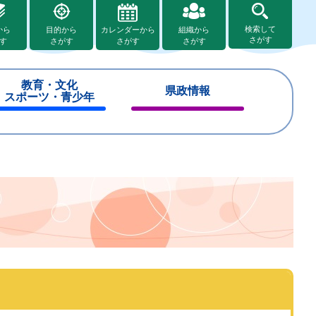
検索して
から
目的から
カレンダーから
組織から
さがす
す
さがす
さがす
さがす
教育・文化
県政情報
スポーツ・青少年
閉
閉
じ
じ
る
る