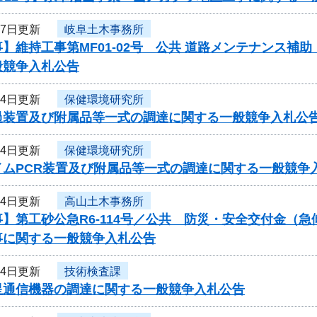
月7日更新
岐阜土木事務所
】維持工事第MF01-02号 公共 道路メンテナンス補
般競争入札公告
月4日更新
保健環境研究所
過装置及び附属品等一式の調達に関する一般競争入札公
月4日更新
保健環境研究所
イムPCR装置及び附属品等一式の調達に関する一般競争
月4日更新
高山土木事務所
】第工砂公急R6-114号／公共 防災・安全交付金（
事に関する一般競争入札公告
月4日更新
技術検査課
星通信機器の調達に関する一般競争入札公告