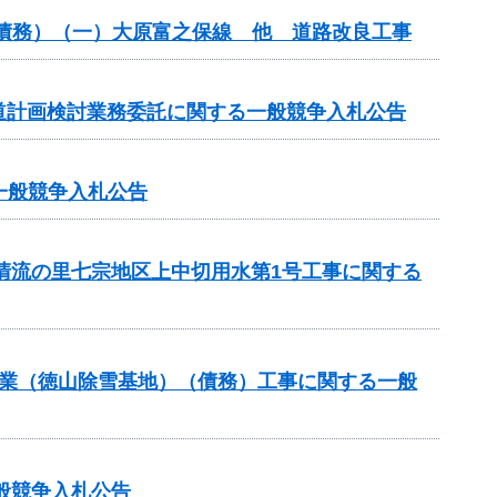
（債務）（一）大原富之保線 他 道路改良工事
道計画検討業務委託に関する一般競争入札公告
る一般競争入札公告
と清流の里七宗地区上中切用水第1号工事に関する
道路事業（徳山除雪基地）（債務）工事に関する一般
般競争入札公告