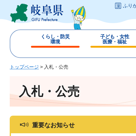
ペ
メ
ふり
ー
ニ
ジ
ュ
の
ー
先
を
くらし・防災
子ども・女性
頭
飛
環境
医療・福祉
で
ば
閉
閉
す
し
じ
じ
。
て
る
る
トップページ
>
入札・公売
本
文
へ
入札・公売
重要なお知らせ