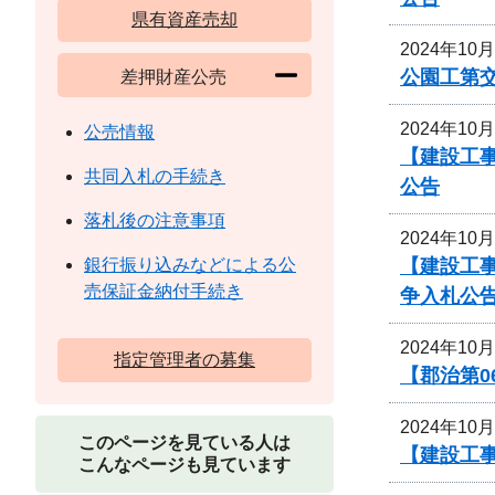
県有資産売却
2024年10
公園工第交
差押財産公売
2024年10
公売情報
【建設工
共同入札の手続き
公告
落札後の注意事項
2024年10
【建設工
銀行振り込みなどによる公
売保証金納付手続き
争入札公
2024年10
指定管理者の募集
【郡治第
2024年10
このページを見ている人は
【建設工事
こんなページも見ています