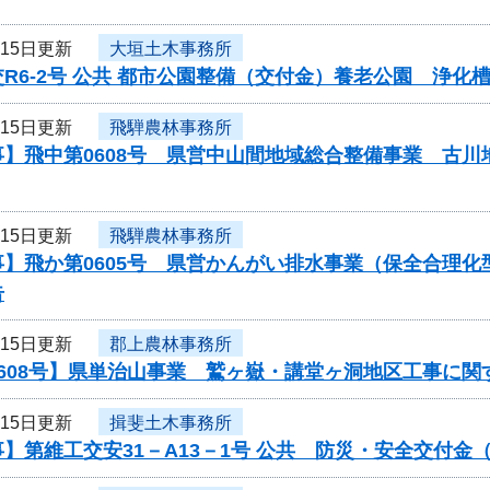
月15日更新
大垣土木事務所
R6-2号 公共 都市公園整備（交付金）養老公園 浄
月15日更新
飛騨農林事務所
事】飛中第0608号 県営中山間地域総合整備事業 古
月15日更新
飛騨農林事務所
事】飛か第0605号 県営かんがい排水事業（保全合理
告
月15日更新
郡上農林事務所
0608号】県単治山事業 鷲ヶ嶽・講堂ヶ洞地区工事に関
月15日更新
揖斐土木事務所
】第維工交安31－A13－1号 公共 防災・安全交付