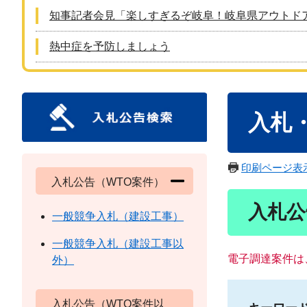
知事記者会見「楽しすぎるぞ岐阜！岐阜県アウトド
熱中症を予防しましょう
本
入札
文
印刷ページ表
入札公告（WTO案件）
入札公
一般競争入札（建設工事）
一般競争入札（建設工事以
電子調達案件は
外）
入札公告（WTO案件以