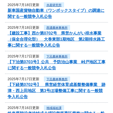
2025年7月18日更新
水産研究所
新車国産貨物自動車（ワンボックスタイプ）の調達に
関する一般競争入札公告
2025年7月18日更新
西濃農林事務所
【建設工事】西か第0702号 県営かんがい排水事業
（保全合理化型） 大巻東部1期地区 第2期排水路工
事に関する一般競争入札公告
2025年7月17日更新
下呂農林事務所
【下治第0703号】公共 予防治山事業 峠戸地区工事
に関する一般競争入札公告
2025年7月17日更新
下呂農林事務所
【下経第0702号】 県営経営体育成基盤整備事業 跡
津・西上田地区 第3号ほ場整備工事に関する一般競
争入札公告
2025年7月16日更新
地域福祉課