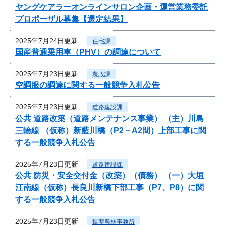
ヤングケアラーオンラインサロン企画・運営業務委託
プロポーザル募集【選定結果】
2025年7月24日更新
住宅課
国産普通乗用車（PHV）の調達について
2025年7月23日更新
農政課
空調服の調達に関する一般競争入札公告
2025年7月23日更新
道路建設課
公共 道路改築（道路メンテナンス事業） （主）川島
三輪線 （仮称）新藍川橋（P2－A2間）上部工事に関
する一般競争入札公告
2025年7月23日更新
道路建設課
公共 防災・安全交付金（改築）（債務） （一）大垣
江南線（仮称）長良川新橋下部工事（P7、P8）に関
する一般競争入札公告
2025年7月23日更新
揖斐農林事務所