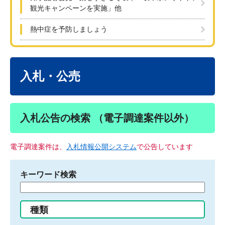
観光キャンペーンを実施」他
熱中症を予防しましょう
本
文
入札・公売
入札公告の検索 （電子調達案件以外）
電子調達案件は、
入札情報公開システム
で公告しています
キーワード検索
検
索
す
種類
る