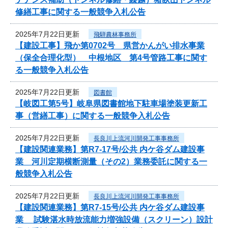
修繕工事に関する一般競争入札公告
2025年7月22日更新
飛騨農林事務所
【建設工事】飛か第0702号 県営かんがい排水事業
（保全合理化型） 中根地区 第4号管路工事に関す
る一般競争入札公告
2025年7月22日更新
図書館
【岐図工第5号】岐阜県図書館地下駐車場塗装更新工
事（営繕工事）に関する一般競争入札公告
2025年7月22日更新
長良川上流河川開発工事事務所
【建設関連業務】第R7-17号/公共 内ケ谷ダム建設事
業 河川定期横断測量（その2）業務委託に関する一
般競争入札公告
2025年7月22日更新
長良川上流河川開発工事事務所
【建設関連業務】第R7-15号/公共 内ケ谷ダム建設事
業 試験湛水時放流能力増強設備（スクリーン）設計