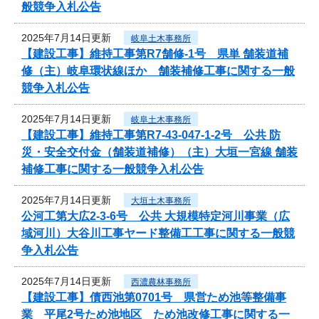
般競争入札公告
2025年7月14日更新
岐阜土木事務所
【建設工事】維持工事第R7舗修-1号 県単 舗装道補
修（主）岐阜環状線ほか 舗装補修工事に関する一般
競争入札公告
2025年7月14日更新
岐阜土木事務所
【建設工事】維持工事第R7-43-047-1-2号 公共 防
災・安全交付金（舗装道補修）（主）大垣一宮線 舗装
補修工事に関する一般競争入札公告
2025年7月14日更新
大垣土木事務所
公河工第大広2-3-6号 公共 大規模特定河川事業（広
域河川）大谷川工事ヤード整備工工事に関する一般競
争入札公告
2025年7月14日更新
西濃農林事務所
【建設工事】債西池第0701号 県営ため池等整備事
業 平尾2号ため池地区 ため池改修工事に関する一