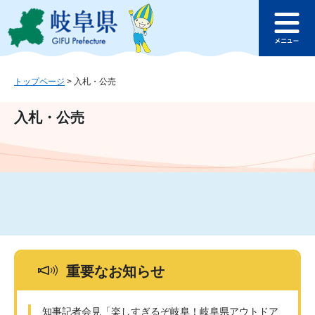
ペ
メ
このページの本文へ
ー
ニ
メ
ジ
ュ
ニ
の
ー
ュ
先
を
ー
頭
飛
トップページ
>
入札・公売
で
ば
す
し
入札・公売
。
て
本
文
へ
重要なお知らせ
知事記者会見「楽しすぎるぞ岐阜！岐阜県アウトドア