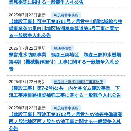
業務委託に関する一般競争入札公告
2025年7月22日更新
可茂農林事務所
【建設工事】可中工第0701号／県営中山間地域総合整
備事業茶の里白川地区塔洞奥集落道第5号工事に関す
る一般競争入札公告
2025年7月22日更新
農地整備課
県営湛水防除事業 鵜森三郷地区 鵜森三郷排水機場
第4期（機械製作据付）工事に関する一般競争入札公
告
2025年7月22日更新
長良川上流河川開発工事事務所
【建設工事】第7-2号/公共 内ケ谷ダム建設事業 下
流工事用道路橋梁補強工事に関する一般競争入札公告
2025年7月22日更新
可茂農林事務所
【建設工事】可池工第0702号／県営ため池等整備事業
西ノ股池地区西ノ股ため池工事に関する一般競争入札
公告