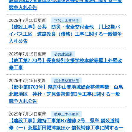
岐阜県戦没者追悼式会場設営等委託業務に関する一般
競争入札公告
2025年7月15日更新
下呂土木事務所
【建設工事】公共 防災・安全交付金他 川上2期バ
イパス工区 道路改良（債務）工事に関する一般競争
入札公告
2025年7月15日更新
公共建築課
【教工第7-70号】長良特別支援学校本館等屋上外壁改
修工事
2025年7月15日更新
郡上農林事務所
【郡中第0703号】県営中山間地域総合整備事業 白鳥
北部地区 神社・芝原集落道第3号工事に関する一般
競争入札公告
2025年7月14日更新
岐阜土木事務所
【建設工事】維持工事第R7舗修-2号 県単 舗装道補
修（一）茶屋新田堀津線ほか 舗装補修工事に関する一