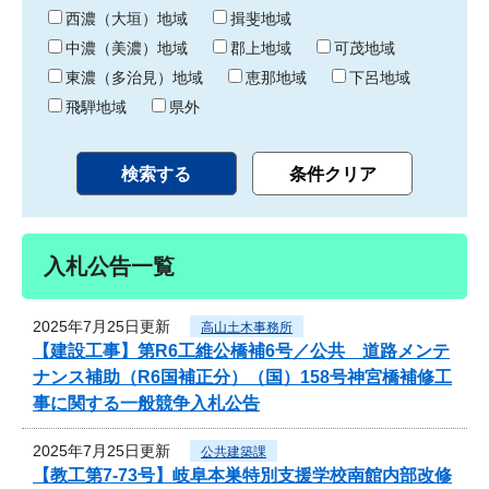
り
西濃（大垣）地域
揖斐地域
中濃（美濃）地域
郡上地域
可茂地域
東濃（多治見）地域
恵那地域
下呂地域
飛騨地域
県外
入札公告一覧
2025年7月25日更新
高山土木事務所
【建設工事】第R6工維公橋補6号／公共 道路メンテ
ナンス補助（R6国補正分）（国）158号神宮橋補修工
事に関する一般競争入札公告
2025年7月25日更新
公共建築課
【教工第7-73号】岐阜本巣特別支援学校南館内部改修