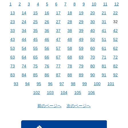
1
2
3
4
5
6
7
8
9
10
11
12
13
14
15
16
17
18
19
20
21
22
23
24
25
26
27
28
29
30
31
32
33
34
35
36
37
38
39
40
41
42
43
44
45
46
47
48
49
50
51
52
53
54
55
56
57
58
59
60
61
62
63
64
65
66
67
68
69
70
71
72
73
74
75
76
77
78
79
80
81
82
83
84
85
86
87
88
89
90
91
92
93
94
95
96
97
98
99
100
101
102
103
104
105
106
前のページへ
次のページへ