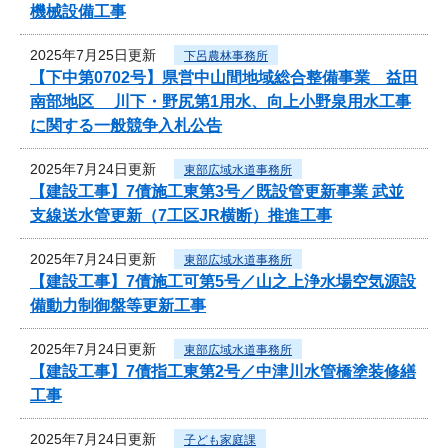
機械設備工事
2025年7月25日更新
下呂農林事務所
【下中第0702号】県営中山間地域総合整備事業 益田
南部地区 川下・野尻第1用水、向上小野泉用水工事
に関する一般競争入札公告
2025年7月24日更新
東部広域水道事務所
【建設工事】7債施工東第3号／既設管更新事業 武並
支線送水管更新（7工区JR横断）推進工事
2025年7月24日更新
東部広域水道事務所
【建設工事】7債施工可第5号／山之上浄水場空気源設
備動力制御盤等更新工事
2025年7月24日更新
東部広域水道事務所
【建設工事】7債指工東第2号／中津川水管橋塗装修繕
工事
2025年7月24日更新
子ども家庭課