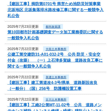
【建設工事】揖防第0701号 県営ため池防災対策事業
北坂地区 北坂集落排水路改修工事に関する一般競争入
札公告
2025年7月23日更新
都市政策課
第10回都市計画基礎調査データ加工業務委託に関する
一般競争入札公告
2025年7月22日更新
大垣土木事務所
公建工第交建防31-A01-032-2号 公共 防災・安全交
付金（改築） （一）上石津多賀線 道路改良工事に
関する一般競争入札公告
2025年7月22日更新
美濃土木事務所
【建設工事】建工第道改4-3号/県単 道路新設改良
（一般分）（国）256号 防護柵設置工事
2025年7月22日更新
古川土木事務所
【建設工事】工維2公第MT-11-02号 公共 道路メン
テナンス補助（トンネル修繕・繰越）猪臥山トンネル