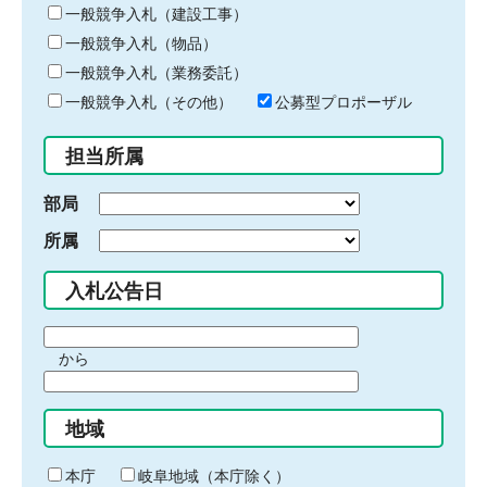
キ
一般競争入札（建設工事）
ー
一般競争入札（物品）
ワ
一般競争入札（業務委託）
ー
ド
一般競争入札（その他）
公募型プロポーザル
を
入
担当所属
力
部局
所属
入札公告日
期
から
間
期
の
間
始
地域
の
ま
終
り
わ
本庁
岐阜地域（本庁除く）