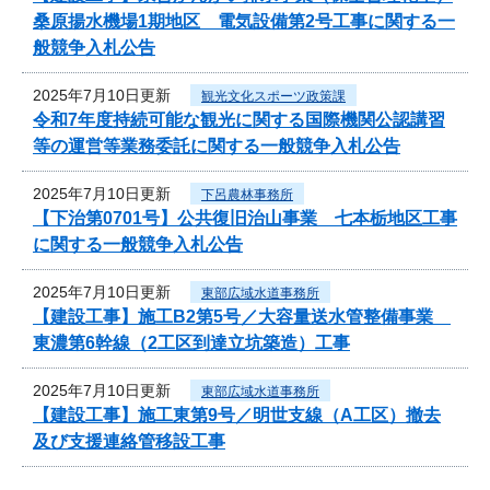
桑原揚水機場1期地区 電気設備第2号工事に関する一
般競争入札公告
2025年7月10日更新
観光文化スポーツ政策課
令和7年度持続可能な観光に関する国際機関公認講習
等の運営等業務委託に関する一般競争入札公告
2025年7月10日更新
下呂農林事務所
【下治第0701号】公共復旧治山事業 七本栃地区工事
に関する一般競争入札公告
2025年7月10日更新
東部広域水道事務所
【建設工事】施工B2第5号／大容量送水管整備事業
東濃第6幹線（2工区到達立坑築造）工事
2025年7月10日更新
東部広域水道事務所
【建設工事】施工東第9号／明世支線（A工区）撤去
及び支援連絡管移設工事