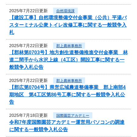
2025年7月22日更新
自然環境課
【建設工事】自然環境整備交付金事業（公共）平湯バ
スターミナル公衆トイレ改修工事に関する一般競争入
札
2025年7月22日更新
郡上農林事務所
【郡林第0703号】地方創生道整備推進交付金事業 林
道二間手から水沢上線（4工区）開設工事に関する一
般競争入札公告
2025年7月22日更新
郡上農林事務所
【郡広第0704号】県営広域農道整備事業 郡上南部4
期地区 第4工区第86号工事に関する一般競争入札公
告
2025年7月18日更新
国際園芸アカデミー
令和7年度国際園芸アカデミー運営用パソコンの調達
に関する一般競争入札公告