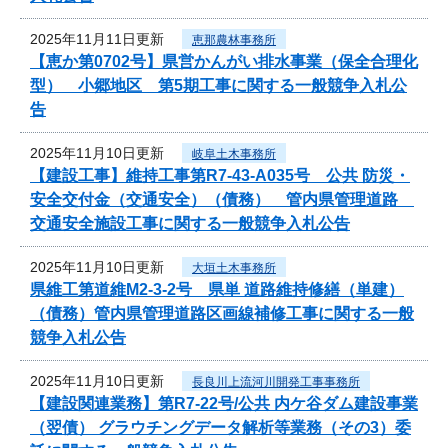
2025年11月11日更新
恵那農林事務所
【恵か第0702号】県営かんがい排水事業（保全合理化
型） 小郷地区 第5期工事に関する一般競争入札公
告
2025年11月10日更新
岐阜土木事務所
【建設工事】維持工事第R7-43-A035号 公共 防災・
安全交付金（交通安全）（債務） 管内県管理道路
交通安全施設工事に関する一般競争入札公告
2025年11月10日更新
大垣土木事務所
県維工第道維M2-3-2号 県単 道路維持修繕（単建）
（債務）管内県管理道路区画線補修工事に関する一般
競争入札公告
2025年11月10日更新
長良川上流河川開発工事事務所
【建設関連業務】第R7-22号/公共 内ケ谷ダム建設事業
（翌債） グラウチングデータ解析等業務（その3）委