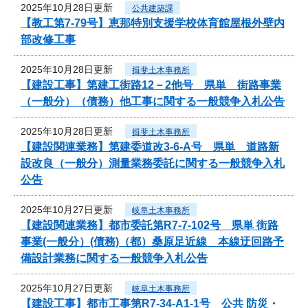
2025年10月28日更新
公共建築課
【教工第7-79号】恵那特別支援学校体育館屋根外壁内
部改修工事
2025年10月28日更新
揖斐土木事務所
【建設工事】第建工街路12－2他号 県単 街路事業
（一般分）（債務）他工事に関する一般競争入札公告
2025年10月28日更新
揖斐土木事務所
【建設関連業務】第建委道改3-6-A号 県単 道路新
設改良（一般分）測量業務委託に関する一般競争入札
公告
2025年10月27日更新
岐阜土木事務所
【建設関連業務】都市委託第R7-7-102号 県単 街路
事業(一般分）(債務)（都）桑原足近線 本線迂回路予
備設計業務に関する一般競争入札公告
2025年10月27日更新
岐阜土木事務所
【建設工事】都市工事第R7-34-A1-1号 公共 防災・