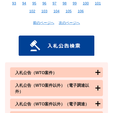
93
94
95
96
97
98
99
100
101
102
103
104
105
106
前のページへ
次のページへ
入札公告（WTO案件）
入札公告（WTO案件以外）（電子調達以
外）
入札公告（WTO案件以外）（電子調達）