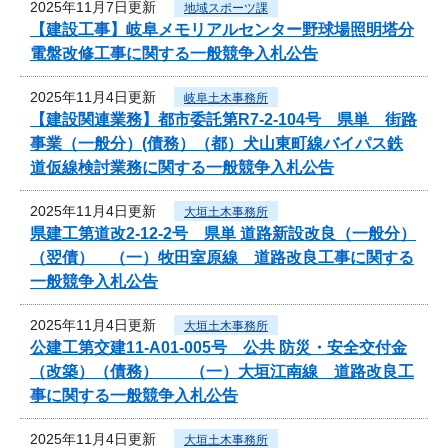
2025年11月7日更新
地域スポーツ課
【建設工事】岐阜メモリアルセンター野球場照明塔分
電盤改修工事に関する一般競争入札公告
2025年11月4日更新
岐阜土木事務所
【建設関連業務】都市委託第R7-2-104号 県単 街路
事業（一般分）(債務）（都）犬山東町線バイパス鉄
道仮線検討業務に関する一般競争入札公告
2025年11月4日更新
大垣土木事務所
県建工第道改2-12-2号 県単 道路新設改良（一般分）
（翌債） （一）牧田室原線 道路改良工事に関する
一般競争入札公告
2025年11月4日更新
大垣土木事務所
公建工第交建11-A01-005号 公共 防災・安全交付金
（改築）（債務） （一）大垣江南線 道路改良工
事に関する一般競争入札公告
2025年11月4日更新
大垣土木事務所