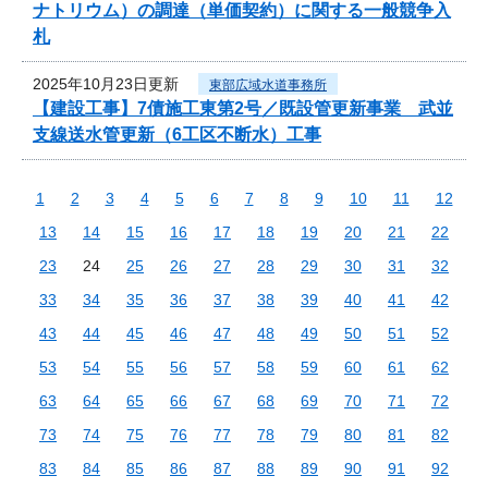
ナトリウム）の調達（単価契約）に関する一般競争入
札
2025年10月23日更新
東部広域水道事務所
【建設工事】7債施工東第2号／既設管更新事業 武並
支線送水管更新（6工区不断水）工事
1
2
3
4
5
6
7
8
9
10
11
12
13
14
15
16
17
18
19
20
21
22
23
24
25
26
27
28
29
30
31
32
33
34
35
36
37
38
39
40
41
42
43
44
45
46
47
48
49
50
51
52
53
54
55
56
57
58
59
60
61
62
63
64
65
66
67
68
69
70
71
72
73
74
75
76
77
78
79
80
81
82
83
84
85
86
87
88
89
90
91
92