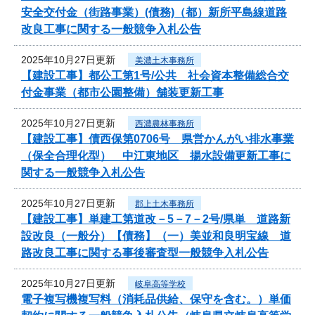
安全交付金（街路事業）(債務)（都）新所平島線道路
改良工事に関する一般競争入札公告
2025年10月27日更新
美濃土木事務所
【建設工事】都公工第1号/公共 社会資本整備総合交
付金事業（都市公園整備）舗装更新工事
2025年10月27日更新
西濃農林事務所
【建設工事】債西保第0706号 県営かんがい排水事業
（保全合理化型） 中江東地区 揚水設備更新工事に
関する一般競争入札公告
2025年10月27日更新
郡上土木事務所
【建設工事】単建工第道改－5－7－2号/県単 道路新
設改良（一般分）【債務】（一）美並和良明宝線 道
路改良工事に関する事後審査型一般競争入札公告
2025年10月27日更新
岐阜高等学校
電子複写機複写料（消耗品供給、保守を含む。）単価