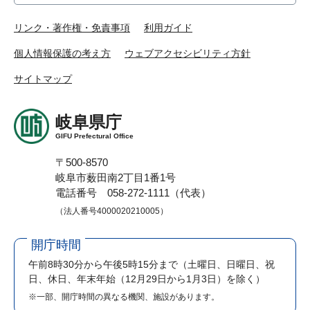
リンク・著作権・免責事項
利用ガイド
個人情報保護の考え方
ウェブアクセシビリティ方針
サイトマップ
岐阜県庁
GIFU Prefectural Office
〒500-8570
岐阜市薮田南2丁目1番1号
電話番号 058-272-1111（代表）
（法人番号4000020210005）
開庁時間
午前8時30分から午後5時15分まで
（土曜日、日曜日、祝
日、休日、年末年始（12月29日から1月3日）を除く）
※一部、開庁時間の異なる機関、施設があります。