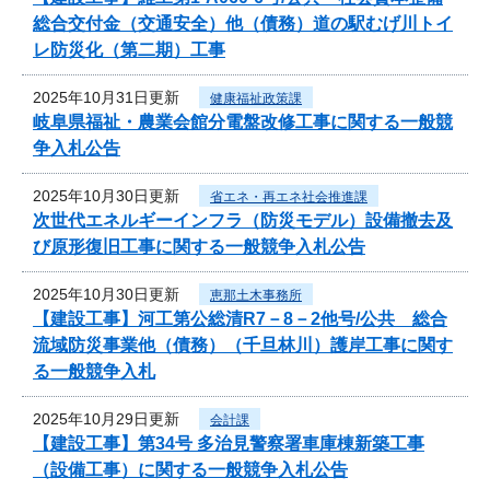
総合交付金（交通安全）他（債務）道の駅むげ川トイ
レ防災化（第二期）工事
2025年10月31日更新
健康福祉政策課
岐阜県福祉・農業会館分電盤改修工事に関する一般競
争入札公告
2025年10月30日更新
省エネ・再エネ社会推進課
次世代エネルギーインフラ（防災モデル）設備撤去及
び原形復旧工事に関する一般競争入札公告
2025年10月30日更新
恵那土木事務所
【建設工事】河工第公総清R7－8－2他号/公共 総合
流域防災事業他（債務）（千旦林川）護岸工事に関す
る一般競争入札
2025年10月29日更新
会計課
【建設工事】第34号 多治見警察署車庫棟新築工事
（設備工事）に関する一般競争入札公告