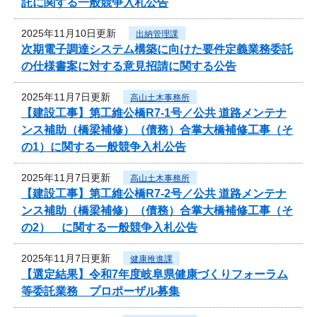
託に関する一般競争入札公告
2025年11月10日更新
出納管理課
次期電子調達システム構築に向けた要件定義業務委託
の仕様書案に対する意見招請に関する公告
2025年11月7日更新
高山土木事務所
【建設工事】第工維公橋R7-1号／公共 道路メンテナ
ンス補助（橋梁補修）（債務）合掌大橋補修工事（そ
の1）に関する一般競争入札公告
2025年11月7日更新
高山土木事務所
【建設工事】第工維公橋R7-2号／公共 道路メンテナ
ンス補助（橋梁補修）（債務）合掌大橋補修工事（そ
の2） に関する一般競争入札公告
2025年11月7日更新
健康推進課
【選定結果】令和7年度岐阜県健康づくりフォーラム
等委託業務 プロポーザル募集