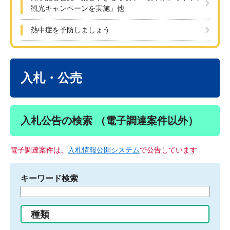
観光キャンペーンを実施」他
熱中症を予防しましょう
本
文
入札・公売
入札公告の検索 （電子調達案件以外）
電子調達案件は、
入札情報公開システム
で公告しています
キーワード検索
検
索
す
種類
る