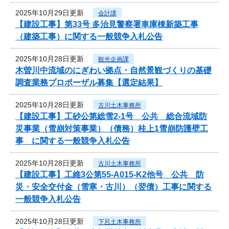
2025年10月29日更新
会計課
【建設工事】第33号 多治見警察署車庫棟新築工事
（建築工事）に関する一般競争入札公告
2025年10月28日更新
観光企画課
木曽川中流域のにぎわい拠点・自然景観づくりの基礎
調査業務プロポーザル募集【選定結果】
2025年10月28日更新
古川土木事務所
【建設工事】工砂公第総雪2-1号 公共 総合流域防
災事業（雪崩対策事業）（債務）桂上1雪崩防護壁工
事 に関する一般競争入札公告
2025年10月28日更新
古川土木事務所
【建設工事】工維3公第55-A015-K2他号 公共 防
災・安全交付金（雪寒・古川）（翌債）工事に関する
一般競争入札公告
2025年10月28日更新
下呂土木事務所