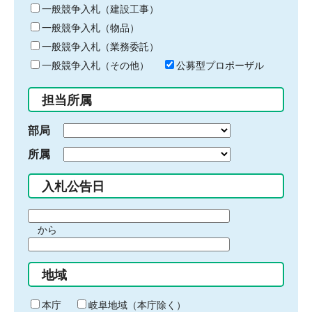
キ
一般競争入札（建設工事）
ー
一般競争入札（物品）
ワ
一般競争入札（業務委託）
ー
ド
一般競争入札（その他）
公募型プロポーザル
を
入
担当所属
力
部局
所属
入札公告日
期
から
間
期
の
間
始
地域
の
ま
終
り
わ
本庁
岐阜地域（本庁除く）