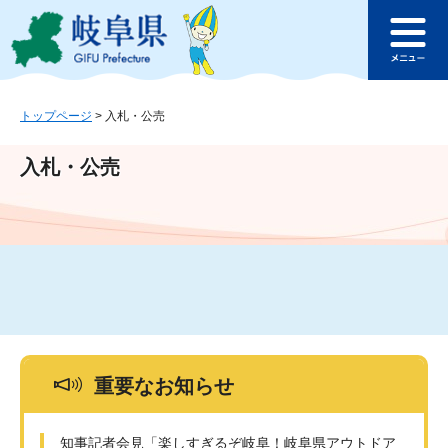
ペ
メ
このページの本文へ
ー
ニ
メ
ジ
ュ
ニ
の
ー
ュ
先
を
ー
頭
飛
トップページ
>
入札・公売
で
ば
す
し
入札・公売
。
て
本
文
へ
重要なお知らせ
知事記者会見「楽しすぎるぞ岐阜！岐阜県アウトドア