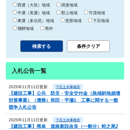
り
西濃（大垣）地域
揖斐地域
中濃（美濃）地域
郡上地域
可茂地域
東濃（多治見）地域
恵那地域
下呂地域
飛騨地域
県外
入札公告一覧
2025年11月11日更新
下呂土木事務所
【建設工事】公共 防災・安全交付金（急傾斜地崩壊
対策事業）（債務）和田・平瀬1 工事に関する一般
競争入札公告
2025年11月11日更新
下呂土木事務所
【建設工事】県単 道路新設改良（一般分）蛇之尾2