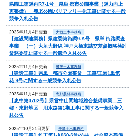
県園工第魅再R7-1号 県単 都市公園事業（魅力向上
再整備） 養老公園バリアフリー化工事に関する一般
競争入札公告
2025年11月4日更新
大垣土木事務所
【建設関連業務】県建委第街調9-A号 県単 街路調査
事業 （一）大垣大野線 神戸大橋東詰交差点概略検討
業務委託に関する一般競争入札公告
2025年11月4日更新
可茂土木事務所
【建設工事】県単 都市公園事業 工事/工園1単第
花-9号に関する一般競争入札公告
2025年11月4日更新
恵那農林事務所
【恵中第0702号】県営中山間地域総合整備事業 三
郷・東野地区 用水路第1期工事に関する一般競争入
札公告
2025年10月31日更新
美濃土木事務所
【建設工事】維工第1-A060-6号/公共 社会資本整備