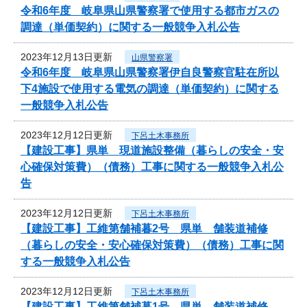
令和6年度 岐阜県山県警察署で使用する都市ガスの
調達（単価契約）に関する一般競争入札公告
2023年12月13日更新
山県警察署
令和6年度 岐阜県山県警察署伊自良警察官駐在所以
下4施設で使用する電気の調達（単価契約）に関する
一般競争入札公告
2023年12月12日更新
下呂土木事務所
【建設工事】県単 現道施設整備（暮らしの安全・安
心確保対策費）（債務）工事に関する一般競争入札公
告
2023年12月12日更新
下呂土木事務所
【建設工事】工維第舗補暮2号 県単 舗装道補修
（暮らしの安全・安心確保対策費）（債務）工事に関
する一般競争入札公告
2023年12月12日更新
下呂土木事務所
【建設工事】工維第舗補暮1号 県単 舗装道補修