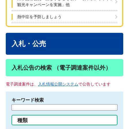
観光キャンペーンを実施」他
熱中症を予防しましょう
本
文
入札・公売
入札公告の検索 （電子調達案件以外）
電子調達案件は、
入札情報公開システム
で公告しています
キーワード検索
検
索
す
種類
る