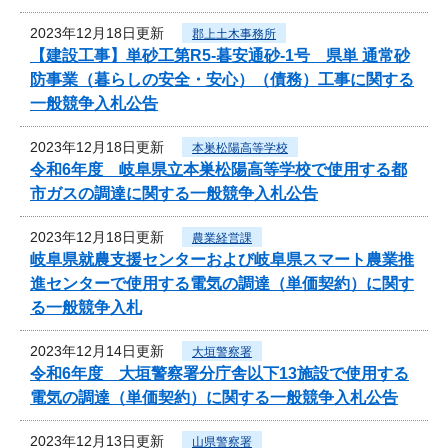
2023年12月18日更新
郡上土木事務所
【建設工事】単砂工第R5-暮安通砂-1号 県単 通常砂
防事業（暮らしの安全・安心）（債務）工事に関する
一般競争入札公告
2023年12月18日更新
本巣松陽高等学校
令和6年度 岐阜県立本巣松陽高等学校で使用する都
市ガスの調達に関する一般競争入札公告
2023年12月18日更新
農業経営課
岐阜県就農支援センターおよび岐阜県スマート農業推
進センターで使用する電気の調達（単価契約）に関す
る一般競争入札
2023年12月14日更新
大垣警察署
令和6年度 大垣警察署分庁舎以下13施設で使用する
電気の調達（単価契約）に関する一般競争入札公告
2023年12月13日更新
山県警察署