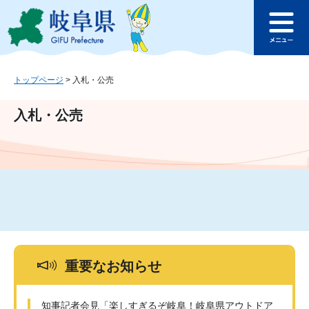
ペ
メ
このページの本文へ
ー
ニ
メ
ジ
ュ
ニ
の
ー
ュ
先
を
ー
頭
飛
トップページ
>
入札・公売
で
ば
す
し
入札・公売
。
て
本
文
へ
重要なお知らせ
知事記者会見「楽しすぎるぞ岐阜！岐阜県アウトドア