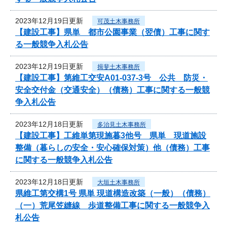
2023年12月19日更新
可茂土木事務所
【建設工事】県単 都市公園事業（翌債）工事に関す
る一般競争入札公告
2023年12月19日更新
揖斐土木事務所
【建設工事】第維工交安A01-037-3号 公共 防災・
安全交付金（交通安全）（債務）工事に関する一般競
争入札公告
2023年12月18日更新
多治見土木事務所
【建設工事】工維単第現施暮3他号 県単 現道施設
整備（暮らしの安全・安心確保対策）他（債務）工事
に関する一般競争入札公告
2023年12月18日更新
大垣土木事務所
県維工第交構1号 県単 現道構造改築（一般）（債務）
（一）荒尾笠縫線 歩道整備工事に関する一般競争入
札公告