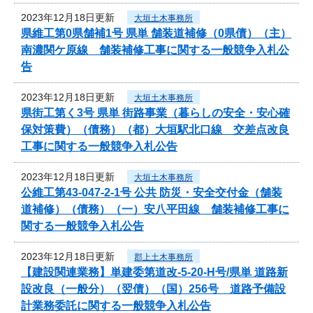
2023年12月18日更新
大垣土木事務所
県維工第0県舗補1号 県単 舗装道補修（0県債）（主）
南濃関ケ原線 舗装補修工事に関する一般競争入札公
告
2023年12月18日更新
大垣土木事務所
県街工第く3号 県単 街路事業（暮らしの安全・安心確
保対策費）（債務）（都）大垣駅北口線 交差点改良
工事に関する一般競争入札公告
2023年12月18日更新
大垣土木事務所
公維工第43-047-2-1号 公共 防災・安全交付金（舗装
道補修）（債務）（一）安八平田線 舗装補修工事に
関する一般競争入札公告
2023年12月18日更新
郡上土木事務所
【建設関連業務】単建委第道改-5-20-H号/県単 道路新
設改良（一般分）（翌債）（国）256号 道路予備設
計業務委託に関する一般競争入札公告