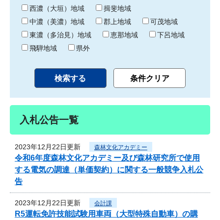
り
西濃（大垣）地域
揖斐地域
中濃（美濃）地域
郡上地域
可茂地域
東濃（多治見）地域
恵那地域
下呂地域
飛騨地域
県外
入札公告一覧
2023年12月22日更新
森林文化アカデミー
令和6年度森林文化アカデミー及び森林研究所で使用
する電気の調達（単価契約）に関する一般競争入札公
告
2023年12月22日更新
会計課
R5運転免許技能試験用車両（大型特殊自動車）の購