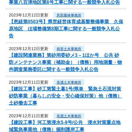
事業八百津地区第6号工事に関する一般競争入札公告
2023年12月12日更新
恵那農林事務所
【恵経第0503号】県営経営体育成基盤整備事業 久保
原地区 ほ場整備第8期工事に関する一般競争入札公
告
2023年12月12日更新
揖斐土木事務所
【建設関連業務】第砂用委砂メ3－1ほか号 公共 砂
防メンテナンス事業（補助金）（債務）用地測量・物
件調査業務委託に関する一般競争入札公告
2023年12月11日更新
美濃土木事務所
【建設工事】砂工第緊土暮1号/県単 緊急土石流対策
砂防事業（暮らしの安全・安心確保対策）他（債務）
土砂撤去工事
2023年12月11日更新
美濃土木事務所
【建設工事】河工第浸水5-9号/公共 浸水対策重点地
域緊急事業他（債務）掘削護岸工事