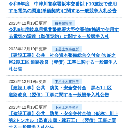
令和6年度 中津川警察署坂本交番以下10施設で使用
する電気の調達(単価契約)に関する一般競争入札公告
2023年12月19日更新
揖斐警察署
令和6年度岐阜県揖斐警察署大野交番他9施設で使用す
る電気の調達（単価契約）に関する一般競争入札
2023年12月19日更新
下呂土木事務所
【建設工事】公共 社会資本整備総合交付金 他 蛇之
尾2期工区 道路改良（翌債）工事に関する一般競争入
札公告
2023年12月19日更新
下呂土木事務所
【建設工事】公共 防災・安全交付金 黒石1工区
道路改良（翌債）工事に関する一般競争入札公告
2023年12月19日更新
下呂土木事務所
【建設工事】公共 防災・安全交付金他（仮称）川上
第2トンネル（監査歩廊・縁石工）（翌債）工事に関
する一般競争入札公告