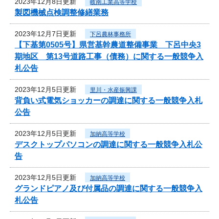
2023年12月8日更新
岐南工業高等学校
製図機械点検調整修繕業務
2023年12月7日更新
下呂農林事務所
【下基第0505号】県営基幹農道整備事業 下呂中央3
期地区 第13号道路工事（債務）に関する一般競争入
札公告
2023年12月5日更新
里川・水産振興課
背負い式電気ショッカーの調達に関する一般競争入札
公告
2023年12月5日更新
加納高等学校
デスクトップパソコンの調達に関する一般競争入札公
告
2023年12月5日更新
加納高等学校
グランドピアノ及び付属品の調達に関する一般競争入
札公告