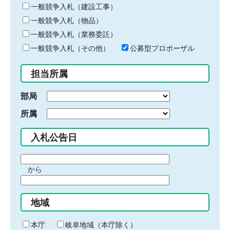
キ
一般競争入札（建設工事）
ー
一般競争入札（物品）
ワ
一般競争入札（業務委託）
ー
ド
一般競争入札（その他）
公募型プロポーザル
を
入
担当所属
力
部局
所属
入札公告日
期
から
間
期
の
間
始
地域
の
ま
終
り
わ
本庁
岐阜地域（本庁除く）