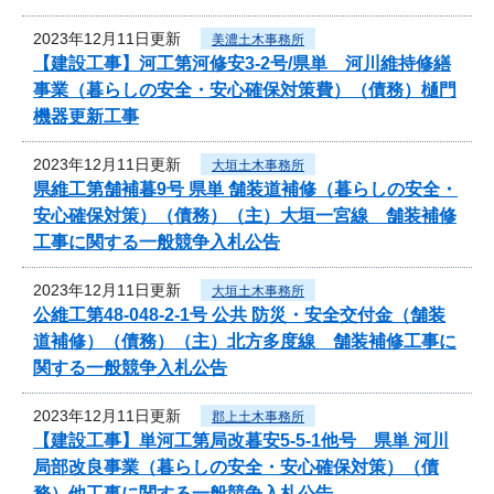
2023年12月11日更新
美濃土木事務所
【建設工事】河工第河修安3-2号/県単 河川維持修繕
事業（暮らしの安全・安心確保対策費）（債務）樋門
機器更新工事
2023年12月11日更新
大垣土木事務所
県維工第舗補暮9号 県単 舗装道補修（暮らしの安全・
安心確保対策）（債務）（主）大垣一宮線 舗装補修
工事に関する一般競争入札公告
2023年12月11日更新
大垣土木事務所
公維工第48-048-2-1号 公共 防災・安全交付金（舗装
道補修）（債務）（主）北方多度線 舗装補修工事に
関する一般競争入札公告
2023年12月11日更新
郡上土木事務所
【建設工事】単河工第局改暮安5-5-1他号 県単 河川
局部改良事業（暮らしの安全・安心確保対策）（債
務）他工事に関する一般競争入札公告