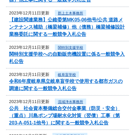
2023年12月11日更新
郡上土木事務所
【建設関連業務】公維委第MK05-06他号/公共 道路メ
ンテナンス補助（橋梁補修）他（債務）橋梁補修設計
業務委託に関する一般競争入札公告
2023年12月11日更新
関特別支援学校
関特別支援学校への自動販売機設置に係る一般競争入
札公告
2023年12月11日更新
岐阜盲学校
令和6年度岐阜県立岐阜盲学校で使用する都市ガスの
調達に関する一般競争入札公告
2023年12月11日更新
流域浄水事務所
公共 社会資本整備総合交付金事業（防災・安全）
（重点）川島ポンプ場耐水化対策（翌債）工事（第
203-A-051-1他号）に関する一般競争入札公告