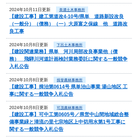
2024年10月11日更新
美濃土木事務所
【建設工事】建工第道改4-10号/県単 道路新設改良
（一般分）（債務）（一）大原富之保線 他 道路改
良工事
2024年10月8日更新
下呂土木事務所
【建設関連業務】県単 河川局部改良事業他（債
務） 飛騨川河道計画検討業務委託に関する一般競争
入札公告
2024年10月8日更新
揖斐農林事務所
【建設工事】揖治第0614号 県単治山事業 湯山地区 工
事に関する一般競争入札公告
2024年10月8日更新
可茂農林事務所
【建設工事】可中工第0605号／県営中山間地域総合整
備事業緑と清流の里七宗地区上中切用水第1号工事に
関する一般競争入札公告