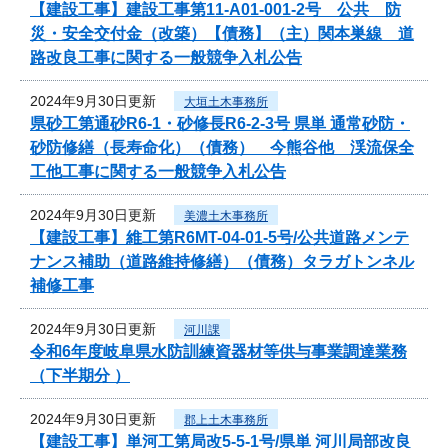
【建設工事】建設工事第11-A01-001-2号 公共 防
災・安全交付金（改築）【債務】（主）関本巣線 道
路改良工事に関する一般競争入札公告
2024年9月30日更新
大垣土木事務所
県砂工第通砂R6-1・砂修長R6-2-3号 県単 通常砂防・
砂防修繕（長寿命化）（債務） 今熊谷他 渓流保全
工他工事に関する一般競争入札公告
2024年9月30日更新
美濃土木事務所
【建設工事】維工第R6MT-04-01-5号/公共道路メンテ
ナンス補助（道路維持修繕）（債務）タラガトンネル
補修工事
2024年9月30日更新
河川課
令和6年度岐阜県水防訓練資器材等供与事業調達業務
（下半期分 ）
2024年9月30日更新
郡上土木事務所
【建設工事】単河工第局改5-5-1号/県単 河川局部改良