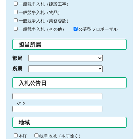
キ
一般競争入札（建設工事）
ー
一般競争入札（物品）
ワ
一般競争入札（業務委託）
ー
ド
一般競争入札（その他）
公募型プロポーザル
を
入
担当所属
力
部局
所属
入札公告日
期
から
間
期
の
間
始
地域
の
ま
終
り
わ
本庁
岐阜地域（本庁除く）