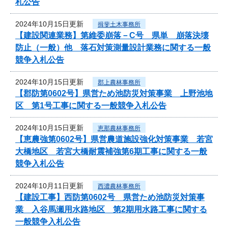
札公告
2024年10月15日更新
揖斐土木事務所
【建設関連業務】第維委崩落－C号 県単 崩落決壊
防止（一般）他 落石対策測量設計業務に関する一般
競争入札公告
2024年10月15日更新
郡上農林事務所
【郡防第0602号】県営ため池防災対策事業 上野池地
区 第1号工事に関する一般競争入札公告
2024年10月15日更新
恵那農林事務所
【恵農強第0602号】県営農道施設強化対策事業 若宮
大橋地区 若宮大橋耐震補強第6期工事に関する一般
競争入札公告
2024年10月11日更新
西濃農林事務所
【建設工事】西防第0602号 県営ため池防災対策事
業 入谷馬瀬用水路地区 第2期用水路工事に関する
一般競争入札公告