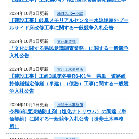
2024年10月3日更新
地域スポーツ課
【建設工事】岐阜メモリアルセンター水泳場屋外プー
ルサイド床改修工事に関する一般競争入札公告
2024年10月1日更新
文化創造課
「文化に関する県民意識調査業務」に関する一般競争
入札公告
2024年10月1日更新
古川土木事務所
【建設工事】工維3単第冬春R6-K1号 県単 道路維
持修繕指定修繕（単建）（債務）工事に関する一般競
争入札公告
2024年10月1日更新
揖斐土木事務所
令和6年度凍結防止剤（塩化ナトリウム）の調達（単
価契約）に関する一般競争入札公告（揖斐土木事務
所）