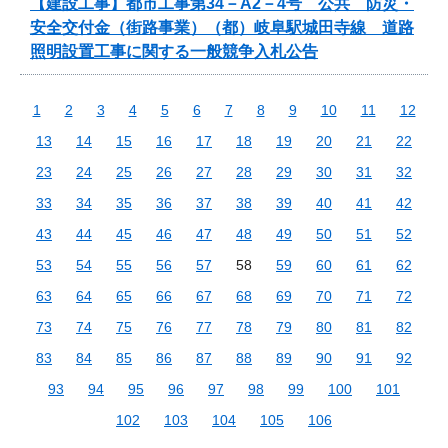
【建設工事】都市工事第34－A2－4号 公共 防災・
安全交付金（街路事業）（都）岐阜駅城田寺線 道路
照明設置工事に関する一般競争入札公告
1
2
3
4
5
6
7
8
9
10
11
12
13
14
15
16
17
18
19
20
21
22
23
24
25
26
27
28
29
30
31
32
33
34
35
36
37
38
39
40
41
42
43
44
45
46
47
48
49
50
51
52
53
54
55
56
57
58
59
60
61
62
63
64
65
66
67
68
69
70
71
72
73
74
75
76
77
78
79
80
81
82
83
84
85
86
87
88
89
90
91
92
93
94
95
96
97
98
99
100
101
102
103
104
105
106