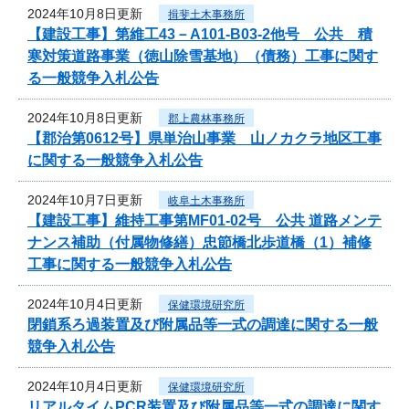
2024年10月8日更新
揖斐土木事務所
【建設工事】第維工43－A101-B03-2他号 公共 積
寒対策道路事業（徳山除雪基地）（債務）工事に関す
る一般競争入札公告
2024年10月8日更新
郡上農林事務所
【郡治第0612号】県単治山事業 山ノカクラ地区工事
に関する一般競争入札公告
2024年10月7日更新
岐阜土木事務所
【建設工事】維持工事第MF01-02号 公共 道路メンテ
ナンス補助（付属物修繕）忠節橋北歩道橋（1）補修
工事に関する一般競争入札公告
2024年10月4日更新
保健環境研究所
閉鎖系ろ過装置及び附属品等一式の調達に関する一般
競争入札公告
2024年10月4日更新
保健環境研究所
リアルタイムPCR装置及び附属品等一式の調達に関す