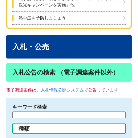
観光キャンペーンを実施」他
熱中症を予防しましょう
本
文
入札・公売
入札公告の検索 （電子調達案件以外）
電子調達案件は、
入札情報公開システム
で公告しています
キーワード検索
検
索
す
種類
る