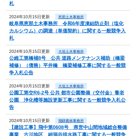
札
2024年10月15日更新
恵那土木事務所
岐阜県恵那土木事務所 令和6年度凍結防止剤（塩化
カルシウム）の調達（単価契約）に関する一般競争入
札
2024年10月15日更新
大垣土木事務所
公維工第橋補8号 公共 道路メンテナンス補助（橋梁
補修）（債務）平井橋 橋梁補修工事に関する一般競
争入札公告
2024年10月15日更新
大垣土木事務所
公園工第交R6-2号 公共 都市公園整備（交付金）養老
公園 浄化槽等施設更新工事に関する一般競争入札公
告
2024年10月15日更新
飛騨農林事務所
【建設工事】飛中第0608号 県営中山間地域総合整備
事業 古川地区 細洞谷排水路工事に関する一般競争