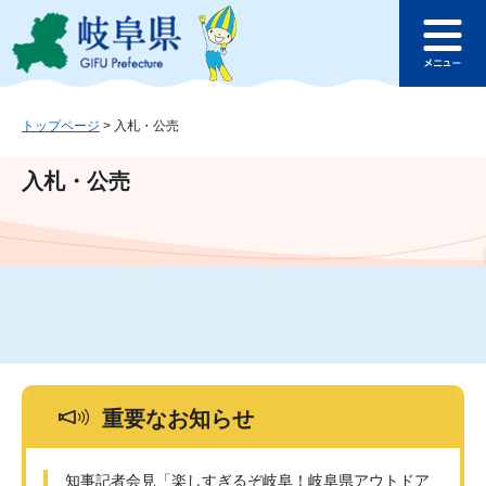
ペ
メ
このページの本文へ
ー
ニ
メ
ジ
ュ
ニ
の
ー
ュ
先
を
ー
頭
飛
トップページ
>
入札・公売
で
ば
す
し
入札・公売
。
て
本
文
へ
重要なお知らせ
知事記者会見「楽しすぎるぞ岐阜！岐阜県アウトドア