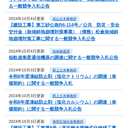
る一般競争入札公告
2024年10月4日更新
高山土木事務所
【建設工事】第工砂公急R6-114号／公共 防災・安全
交付金（急傾斜地崩壊対策事業）（債務）松倉急傾斜
地崩壊対策工事に関する一般競争入札公告
2024年10月4日更新
技術検査課
低軌道衛星通信機器の調達に関する一般競争入札公告
2024年10月3日更新
郡上土木事務所
令和6年度凍結防止剤（塩化ナトリウム）の調達（単
価契約）に関する一般競争入札
2024年10月3日更新
郡上土木事務所
令和6年度凍結防止剤（塩化カルシウム）の調達（単
価契約）に関する一般競争入札公告
2024年10月3日更新
東部広域水道事務所
【建設工事】工東第8号／滝沢橋水管橋劣化修繕工事