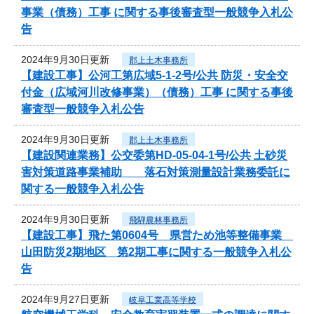
事業（債務）工事 に関する事後審査型一般競争入札公
告
2024年9月30日更新
郡上土木事務所
【建設工事】公河工第広域5-1-2号/公共 防災・安全交
付金（広域河川改修事業）（債務）工事 に関する事後
審査型一般競争入札公告
2024年9月30日更新
郡上土木事務所
【建設関連業務】公交委第HD-05-04-1号/公共 土砂災
害対策道路事業補助 落石対策測量設計業務委託に
関する一般競争入札公告
2024年9月30日更新
飛騨農林事務所
【建設工事】飛た第0604号 県営ため池等整備事業
山田防災2期地区 第2期工事に関する一般競争入札公
告
2024年9月27日更新
岐阜工業高等学校