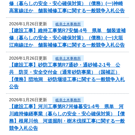
修（暮らしの安全・安心確保対策）（債務）(一)神崎
高富線ほか 舗装補修工事に関する一般競争入札公告
2026年1月26日更新
岐阜土木事務所
【建設工事】維持工事第R7安舗-4号 県単 舗装道補
修（暮らしの安全・安心確保対策）（債務）(一)大垣
江南線ほか 舗装補修工事に関する一般競争入札公告
2026年1月26日更新
岐阜土木事務所
【建設工事】砂防工事第R7通砂・通砂補-2-1号 公
共 防災・安全交付金（通常砂防事業）（国補正）
【債務】団地洞 砂防堰堤工事に関する一般競争入札
公告
2026年1月26日更新
岐阜土木事務所
【建設工事】河川工事第R7河修暮安1-4号 県単 河
川維持修繕事業（暮らしの安全・安心確保対策）【債
務】根尾川他 河道掘削・樹木伐採工事に関する一般
競争入札公告