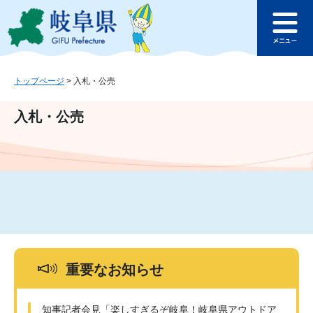
ペ
メ
このページの本文へ
ー
ニ
メ
ジ
ュ
ニ
の
ー
ュ
先
を
ー
頭
飛
トップページ
>
入札・公売
で
ば
す
し
入札・公売
。
て
本
文
へ
重要なお知らせ
知事記者会見「楽しすぎるぞ岐阜！岐阜県アウトドア