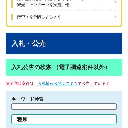
観光キャンペーンを実施」他
熱中症を予防しましょう
本
文
入札・公売
入札公告の検索 （電子調達案件以外）
電子調達案件は、
入札情報公開システム
で公告しています
キーワード検索
検
索
す
種類
る