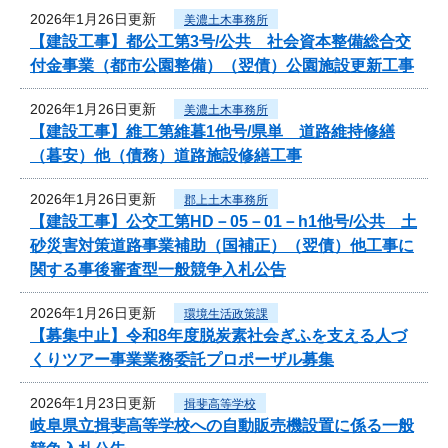
2026年1月26日更新
美濃土木事務所
【建設工事】都公工第3号/公共 社会資本整備総合交
付金事業（都市公園整備）（翌債）公園施設更新工事
2026年1月26日更新
美濃土木事務所
【建設工事】維工第維暮1他号/県単 道路維持修繕
（暮安）他（債務）道路施設修繕工事
2026年1月26日更新
郡上土木事務所
【建設工事】公交工第HD－05－01－h1他号/公共 土
砂災害対策道路事業補助（国補正）（翌債）他工事に
関する事後審査型一般競争入札公告
2026年1月26日更新
環境生活政策課
【募集中止】令和8年度脱炭素社会ぎふを支える人づ
くりツアー事業業務委託プロポーザル募集
2026年1月23日更新
揖斐高等学校
岐阜県立揖斐高等学校への自動販売機設置に係る一般