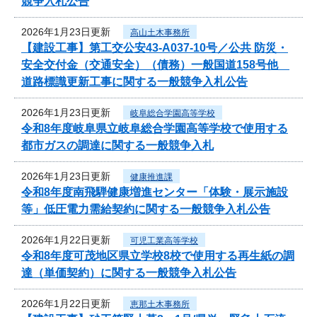
競争入札公告
2026年1月23日更新
高山土木事務所
【建設工事】第工交公安43-A037-10号／公共 防災・
安全交付金（交通安全）（債務）一般国道158号他
道路標識更新工事に関する一般競争入札公告
2026年1月23日更新
岐阜総合学園高等学校
令和8年度岐阜県立岐阜総合学園高等学校で使用する
都市ガスの調達に関する一般競争入札
2026年1月23日更新
健康推進課
令和8年度南飛騨健康増進センター「体験・展示施設
等」低圧電力需給契約に関する一般競争入札公告
2026年1月22日更新
可児工業高等学校
令和8年度可茂地区県立学校8校で使用する再生紙の調
達（単価契約）に関する一般競争入札公告
2026年1月22日更新
恵那土木事務所