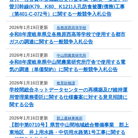
曽川幹線(K79、K80、K121)人孔防食被覆(債務)工事
（第401-C-072号）に関する一般競争入札公告
2026年1月19日更新
各務原西高等学校
令和8年度岐阜県立各務原西高等学校で使用する都市
ガスの調達に関する一般競争入札公告
2026年1月16日更新
中山間農業研究所
令和8年度岐阜県中山間農業研究所庁舎で使用する電
気の調達（単価契約）に関する一般競争入札公告
2026年1月16日更新
教育財務課
学校間総合ネットデータセンターの再構築及び維持運
用管理業務委託に関する仕様書案に対する意見招請に
関する公告
2026年1月16日更新
郡上農林事務所
【郡中第0710号】県営中山間地域総合整備事業 郡上
東地区 井上用水路・中切用水路第1号工事に関する