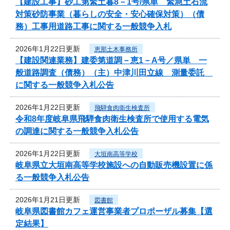
【建設工事】砂工第緊土暮8－1号/県単 緊急土石流
対策砂防事業（暮らしの安全・安心確保対策）（債
務）工事用道路工事に関する一般競争入札
2026年1月22日更新
恵那土木事務所
【建設関連業務】建委第道調－恵1－A号／県単 一
般道路調査（債務）（主）中津川田立線 測量委託
に関する一般競争入札公告
2026年1月22日更新
飛騨食肉衛生検査所
令和8年度岐阜県飛騨食肉衛生検査所で使用する電気
の調達に関する一般競争入札公告
2026年1月22日更新
大垣南高等学校
岐阜県立大垣南高等学校施設への自動販売機設置に係
る一般競争入札公告
2026年1月21日更新
図書館
岐阜県図書館カフェ運営事業者プロポーザル募集【選
定結果】