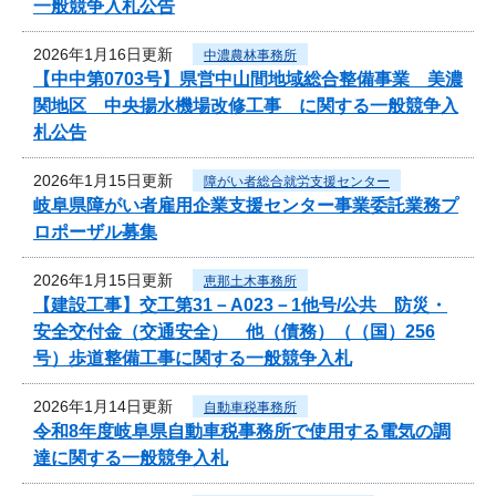
一般競争入札公告
2026年1月16日更新
中濃農林事務所
【中中第0703号】県営中山間地域総合整備事業 美濃
関地区 中央揚水機場改修工事 に関する一般競争入
札公告
2026年1月15日更新
障がい者総合就労支援センター
岐阜県障がい者雇用企業支援センター事業委託業務プ
ロポーザル募集
2026年1月15日更新
恵那土木事務所
【建設工事】交工第31－A023－1他号/公共 防災・
安全交付金（交通安全） 他（債務）（（国）256
号）歩道整備工事に関する一般競争入札
2026年1月14日更新
自動車税事務所
令和8年度岐阜県自動車税事務所で使用する電気の調
達に関する一般競争入札