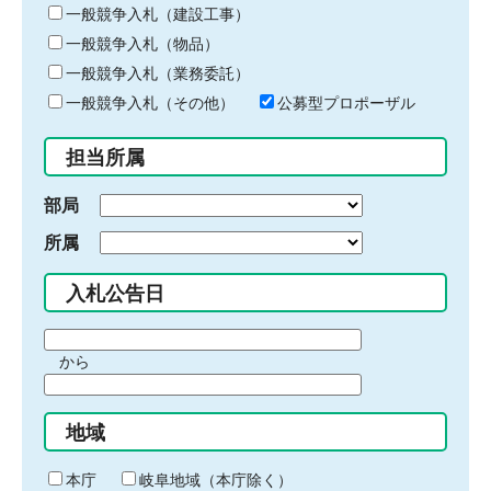
キ
一般競争入札（建設工事）
ー
一般競争入札（物品）
ワ
一般競争入札（業務委託）
ー
ド
一般競争入札（その他）
公募型プロポーザル
を
入
担当所属
力
部局
所属
入札公告日
期
から
間
期
の
間
始
地域
の
ま
終
り
わ
本庁
岐阜地域（本庁除く）