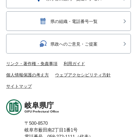
県の組織・電話番号一覧
県政へのご意見・ご提案
リンク・著作権・免責事項
利用ガイド
個人情報保護の考え方
ウェブアクセシビリティ方針
サイトマップ
岐阜県庁
GIFU Prefectural Office
〒500-8570
岐阜市薮田南2丁目1番1号
電話番号 058-272-1111（代表）