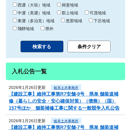
り
西濃（大垣）地域
揖斐地域
中濃（美濃）地域
郡上地域
可茂地域
東濃（多治見）地域
恵那地域
下呂地域
飛騨地域
県外
入札公告一覧
2026年1月26日更新
岐阜土木事務所
【建設工事】維持工事第R7安舗-9号 県単 舗装道補
修（暮らしの安全・安心確保対策）（債務）（国）
157号ほか 舗装補修工事に関する一般競争入札公告
2026年1月26日更新
岐阜土木事務所
【建設工事】維持工事第R7安舗-7号 県単 舗装道補