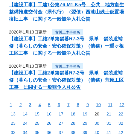
【建設工事】工建1公第Z6-M1-K5号 公共 地方創生
整備推進交付金（県代行）（翌債）西漆山残土仮置場
復旧工事 に関する一般競争入札公告
2026年1月13日更新
古川土木事務所
【建設工事】工維2単第舗暮R7-3号 県単 舗装道補
修（暮らしの安全・安心確保対策）（債務）一重ヶ根
工区工事 に関する一般競争入札公告
2026年1月13日更新
古川土木事務所
【建設工事】工維2単第舗暮R7-2号 県単 舗装道補
修（暮らしの安全・安心確保対策）（債務）荒原工区
工事 に関する一般競争入札公告
1
2
3
4
5
6
7
8
9
10
11
12
13
14
15
16
17
18
19
20
21
22
23
24
25
26
27
28
29
30
31
32
33
34
35
36
37
38
39
40
41
42