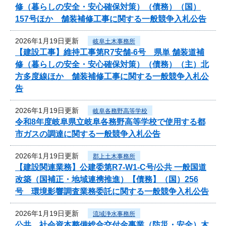
修（暮らしの安全・安心確保対策）（債務）（国）
157号ほか 舗装補修工事に関する一般競争入札公告
2026年1月19日更新
岐阜土木事務所
【建設工事】維持工事第R7安舗-6号 県単 舗装道補
修（暮らしの安全・安心確保対策）（債務）（主）北
方多度線ほか 舗装補修工事に関する一般競争入札公
告
2026年1月19日更新
岐阜各務野高等学校
令和8年度岐阜県立岐阜各務野高等学校で使用する都
市ガスの調達に関する一般競争入札公告
2026年1月19日更新
郡上土木事務所
【建設関連業務】公建委第R7-W1-C号/公共 一般国道
改築（国補正・地域連携推進）【債務】（国）256
号 環境影響調査業務委託に関する一般競争入札公告
2026年1月19日更新
流域浄水事務所
公共 社会資本整備総合交付金事業（防災・安全）木