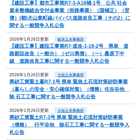
【建設工事】都市工事第R7-3-A18補-1号 公共 社会
資本整備総合交付金事業（街路事業）（国補正）（翌
債）(都)犬山東町線バイパス道路改良工事（その2）に
関する一般競争入札公告
2026年1月26日更新
岐阜土木事務所
【建設工事】建設工事第R7-道改-1-19-2号 県単 道
路新設改良（一般分）（ゼロ県債）（一）桑原下中
線 道路改良工事に関する一般競争入札公告
2026年1月26日更新
大垣土木事務所
県砂工第緊土暮R7-1号 県単 緊急土石流対策砂防事業
（暮らしの安全・安心確保対策）（債務）住吉谷他
除 石工工事に関する一般競争入札公告
2026年1月26日更新
大垣土木事務所
県砂工第緊土R7-3号 県単 緊急土石流対策砂防事業
（債務） 行平谷他 除石工工事に関する一般競争入
札公告