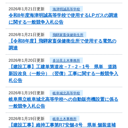
2026年1月21日更新
海津明誠高等学校
令和8年度海津明誠高等学校で使用するLPガスの調達
に関する一般競争入札公告
2026年1月21日更新
飛騨家畜保健衛生所
【令和8年度】飛騨家畜保健衛生所で使用する電気の
調達
2026年1月20日更新
多治見土木事務所
【建設工事】工建単第道改－7－2－1号 県単 道路
新設改良（一般分）（翌債）工事に関する一般競争入
札公告
2026年1月19日更新
岐阜城北高等学校
岐阜県立岐阜城北高等学校への自動販売機設置に係る
一般競争入札公告
2026年1月19日更新
岐阜土木事務所
【建設工事】維持工事第R7安舗-8号 県単 舗装道補