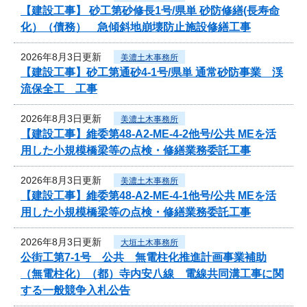
【建設工事】 砂工第砂修長1号/県単 砂防修繕(長寿命
化）（債務） 急傾斜地崩壊防止施設修繕工事
2026年8月3日更新
美濃土木事務所
【建設工事】砂工第通砂4-1号/県単 通常砂防事業 渓
流保全工 工事
2026年8月3日更新
美濃土木事務所
【建設工事】維委第48-A2-ME-4-2他号/公共 MEを活
用した小規模橋梁等の点検・修繕業務委託工事
2026年8月3日更新
美濃土木事務所
【建設工事】維委第48-A2-ME-4-1他号/公共 MEを活
用した小規模橋梁等の点検・修繕業務委託工事
2026年8月3日更新
大垣土木事務所
公街工第7-1号 公共 無電柱化推進計画事業補助
（無電柱化）（都）寺内安八線 電線共同溝工事に関
する一般競争入札公告