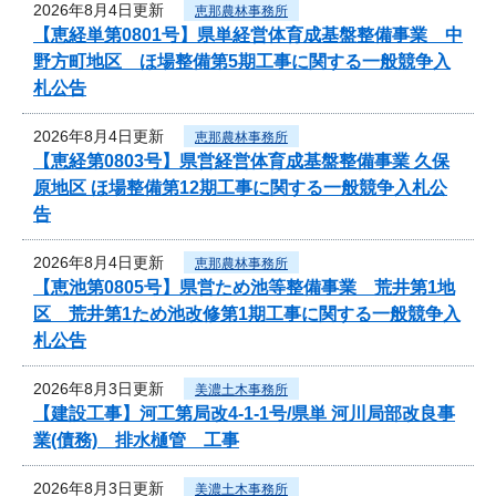
2026年8月4日更新
恵那農林事務所
【恵経単第0801号】県単経営体育成基盤整備事業 中
野方町地区 ほ場整備第5期工事に関する一般競争入
札公告
2026年8月4日更新
恵那農林事務所
【恵経第0803号】県営経営体育成基盤整備事業 久保
原地区 ほ場整備第12期工事に関する一般競争入札公
告
2026年8月4日更新
恵那農林事務所
【恵池第0805号】県営ため池等整備事業 荒井第1地
区 荒井第1ため池改修第1期工事に関する一般競争入
札公告
2026年8月3日更新
美濃土木事務所
【建設工事】河工第局改4-1-1号/県単 河川局部改良事
業(債務) 排水樋管 工事
2026年8月3日更新
美濃土木事務所