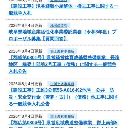
【建設工事】滝谷避難小屋解体・撤去工事に関する一
般競争入札
2026年8月4日更新
地域産業課
岐阜県地域産業活性化事業委託業務（令和8年度）プ
ロポーザル募集【質問回答】
2026年8月4日更新
郡上農林事務所
【郡経第0801号】県営経営体育成基盤整備事業 長滝
地区 橋梁上部第2号工事（債務）に関する一般競争
入札公告
2026年8月4日更新
古川土木事務所
【建設工事】工維3公第55-A016-K2他号 公共 防
災・安全交付金（雪寒・古川）（債務）他工事に関す
る一般競争入札公告
2026年8月4日更新
郡上農林事務所
【郡広第0804号】県営広域農道整備事業 郡上南部5