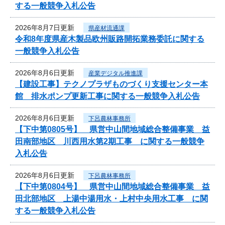
する一般競争入札公告
2026年8月7日更新
県産材流通課
令和8年度県産木製品欧州販路開拓業務委託に関する
一般競争入札公告
2026年8月6日更新
産業デジタル推進課
【建設工事】テクノプラザものづくり支援センター本
館 排水ポンプ更新工事に関する一般競争入札公告
2026年8月6日更新
下呂農林事務所
【下中第0805号】 県営中山間地域総合整備事業 益
田南部地区 川西用水第2期工事 に関する一般競争
入札公告
2026年8月6日更新
下呂農林事務所
【下中第0804号】 県営中山間地域総合整備事業 益
田北部地区 上湯中湯用水・上村中央用水工事 に関
する一般競争入札公告