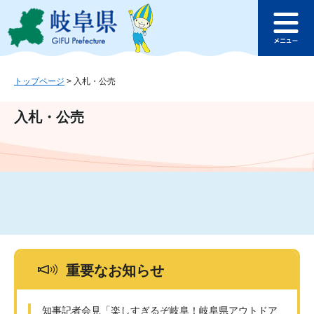
ペ
メ
このページの本文へ
ー
ニ
メ
ジ
ュ
ニ
の
ー
ュ
先
を
ー
頭
飛
トップページ
>
入札・公売
で
ば
す
し
入札・公売
。
て
本
文
へ
重要なお知らせ
知事記者会見「楽しすぎるぞ岐阜！岐阜県アウトドア