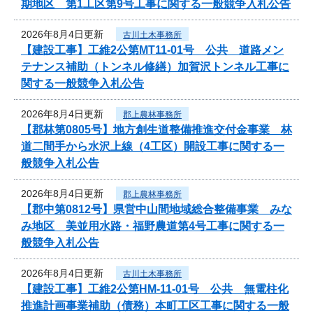
期地区 第1工区第9号工事に関する一般競争入札公告
2026年8月4日更新
古川土木事務所
【建設工事】工維2公第MT11-01号 公共 道路メン
テナンス補助（トンネル修繕）加賀沢トンネル工事に
関する一般競争入札公告
2026年8月4日更新
郡上農林事務所
【郡林第0805号】地方創生道整備推進交付金事業 林
道二間手から水沢上線（4工区）開設工事に関する一
般競争入札公告
2026年8月4日更新
郡上農林事務所
【郡中第0812号】県営中山間地域総合整備事業 みな
み地区 美並用水路・福野農道第4号工事に関する一
般競争入札公告
2026年8月4日更新
古川土木事務所
【建設工事】工維2公第HM-11-01号 公共 無電柱化
推進計画事業補助（債務）本町工区工事に関する一般