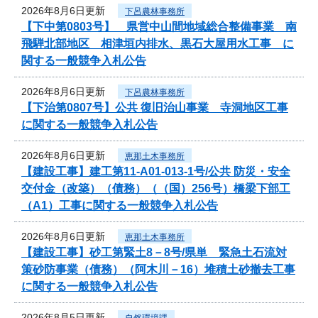
2026年8月6日更新
下呂農林事務所
【下中第0803号】 県営中山間地域総合整備事業 南
飛騨北部地区 相津垣内排水、黒石大屋用水工事 に
関する一般競争入札公告
2026年8月6日更新
下呂農林事務所
【下治第0807号】公共 復旧治山事業 寺洞地区工事
に関する一般競争入札公告
2026年8月6日更新
恵那土木事務所
【建設工事】建工第11-A01-013-1号/公共 防災・安全
交付金（改築）（債務）（（国）256号）橋梁下部工
（A1）工事に関する一般競争入札公告
2026年8月6日更新
恵那土木事務所
【建設工事】砂工第緊土8－8号/県単 緊急土石流対
策砂防事業（債務）（阿木川－16）堆積土砂撤去工事
に関する一般競争入札公告
2026年8月5日更新
自然環境課