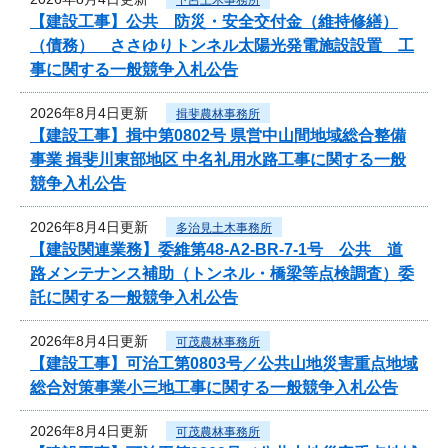
【建設工事】公共 防災・安全交付金（維持修繕）
（債務） ささゆりトンネル太陽光発電施設設置 工
事に関する一般競争入札公告
2026年8月4日更新
揖斐農林事務所
【建設工事】揖中第0802号 県営中山間地域総合整備
事業 揖斐川東部地区 中名礼用水路工事に関する一般
競争入札公告
2026年8月4日更新
多治見土木事務所
【建設関連業務】委維第48-A2-BR-7-1号 公共 道
路メンテナンス補助（トンネル・橋梁等点検調査）委
託に関する一般競争入札公告
2026年8月4日更新
可茂農林事務所
【建設工事】可治工第0803号／公共山地災害重点地域
総合対策事業小三地工事に関する一般競争入札公告
2026年8月4日更新
可茂農林事務所