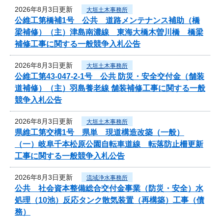
2026年8月3日更新
大垣土木事務所
公維工第橋補1号 公共 道路メンテナンス補助（橋
梁補修）（主）津島南濃線 東海大橋木曽川橋 橋梁
補修工事に関する一般競争入札公告
2026年8月3日更新
大垣土木事務所
公維工第43-047-2-1号 公共 防災・安全交付金（舗装
道補修）（主）羽島養老線 舗装補修工事に関する一般
競争入札公告
2026年8月3日更新
大垣土木事務所
県維工第交構1号 県単 現道構造改築（一般）
（一）岐阜千本松原公園自転車道線 転落防止柵更新
工事に関する一般競争入札公告
2026年8月3日更新
流域浄水事務所
公共 社会資本整備総合交付金事業（防災・安全）水
処理（10池）反応タンク散気装置（再構築）工事（債
務）