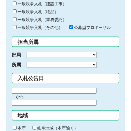
キ
一般競争入札（建設工事）
ー
一般競争入札（物品）
ワ
一般競争入札（業務委託）
ー
ド
一般競争入札（その他）
公募型プロポーザル
を
入
担当所属
力
部局
所属
入札公告日
期
から
間
期
の
間
始
地域
の
ま
終
り
わ
本庁
岐阜地域（本庁除く）