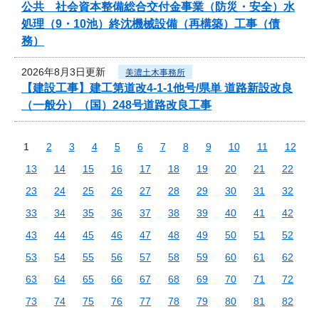
公共 社会資本整備総合交付金事業（防災・安全）水
処理（9・10池）終沈機械設備（再構築）工事（債
務）
2026年8月3日更新
美濃土木事務所
【建設工事】建工第道改4-1-1他号/県単 道路新設改良
（一般分）（国）248号道路改良工事
1
2
3
4
5
6
7
8
9
10
11
12
13
14
15
16
17
18
19
20
21
22
23
24
25
26
27
28
29
30
31
32
33
34
35
36
37
38
39
40
41
42
43
44
45
46
47
48
49
50
51
52
53
54
55
56
57
58
59
60
61
62
63
64
65
66
67
68
69
70
71
72
73
74
75
76
77
78
79
80
81
82