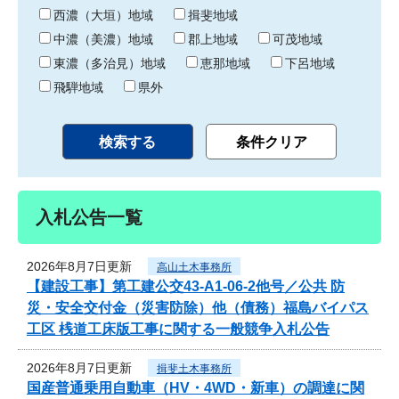
り
西濃（大垣）地域
揖斐地域
中濃（美濃）地域
郡上地域
可茂地域
東濃（多治見）地域
恵那地域
下呂地域
飛騨地域
県外
入札公告一覧
2026年8月7日更新
高山土木事務所
【建設工事】第工建公交43-A1-06-2他号／公共 防
災・安全交付金（災害防除）他（債務）福島バイパス
工区 桟道工床版工事に関する一般競争入札公告
2026年8月7日更新
揖斐土木事務所
国産普通乗用自動車（HV・4WD・新車）の調達に関