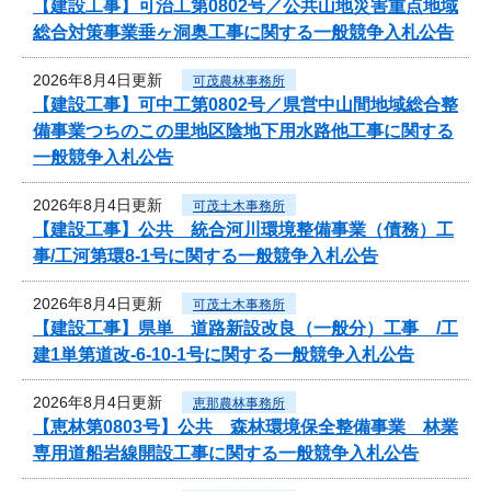
【建設工事】可治工第0802号／公共山地災害重点地域
総合対策事業垂ヶ洞奥工事に関する一般競争入札公告
2026年8月4日更新
可茂農林事務所
【建設工事】可中工第0802号／県営中山間地域総合整
備事業つちのこの里地区陰地下用水路他工事に関する
一般競争入札公告
2026年8月4日更新
可茂土木事務所
【建設工事】公共 統合河川環境整備事業（債務）工
事/工河第環8-1号に関する一般競争入札公告
2026年8月4日更新
可茂土木事務所
【建設工事】県単 道路新設改良（一般分）工事 /工
建1単第道改-6-10-1号に関する一般競争入札公告
2026年8月4日更新
恵那農林事務所
【恵林第0803号】公共 森林環境保全整備事業 林業
専用道船岩線開設工事に関する一般競争入札公告