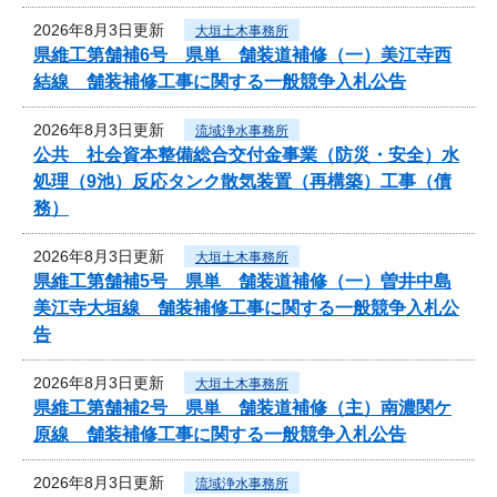
2026年8月3日更新
大垣土木事務所
県維工第舗補6号 県単 舗装道補修（一）美江寺西
結線 舗装補修工事に関する一般競争入札公告
2026年8月3日更新
流域浄水事務所
公共 社会資本整備総合交付金事業（防災・安全）水
処理（9池）反応タンク散気装置（再構築）工事（債
務）
2026年8月3日更新
大垣土木事務所
県維工第舗補5号 県単 舗装道補修（一）曽井中島
美江寺大垣線 舗装補修工事に関する一般競争入札公
告
2026年8月3日更新
大垣土木事務所
県維工第舗補2号 県単 舗装道補修（主）南濃関ケ
原線 舗装補修工事に関する一般競争入札公告
2026年8月3日更新
流域浄水事務所