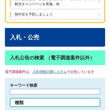
観光キャンペーンを実施」他
熱中症を予防しましょう
本
文
入札・公売
入札公告の検索 （電子調達案件以外）
電子調達案件は、
入札情報公開システム
で公告しています
キーワード検索
検
索
す
種類
る