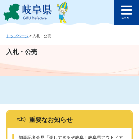
ペ
メ
このページの本文へ
ー
ニ
メ
ジ
ュ
ニ
の
ー
ュ
先
を
ー
頭
飛
トップページ
>
入札・公売
で
ば
す
し
入札・公売
。
て
本
文
へ
重要なお知らせ
知事記者会見「楽しすぎるぞ岐阜！岐阜県アウトドア