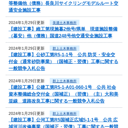
等整備他（債務）長良川サイクリングモデルルート交
通安全施設工事
2024年1月29日更新
美濃土木事務所
【建設工事】維工第現施暮2他号/県単 現道施設整備
（暮安）他（債務）国道248号他交通安全施設工事
2024年1月29日更新
郡上土木事務所
【建設工事】公砂工第R5-1-1号 公共 防災・安全交
付金（通常砂防事業）（国補正・翌債）工事に関する
一般競争入札公告
2024年1月29日更新
郡上土木事務所
【建設工事】公建工第R5-1-A01-060-1号 公共 社会
資本整備総合交付金（国補正）（翌債）（主）大和美
並線 道路改良工事に関する一般競争入札公告
2024年1月29日更新
郡上土木事務所
【建設工事】公河工第R5国補正広域5-1-1号 公共 広
域河川改修事業（国補正・翌債）工事に関する一般競