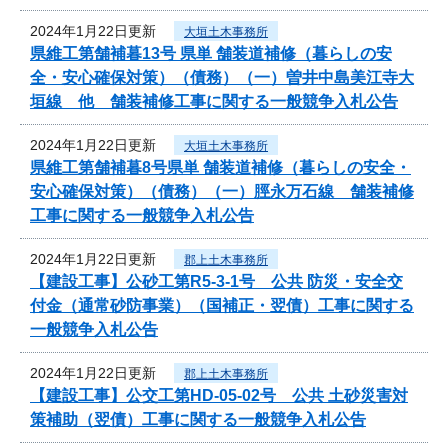
2024年1月22日更新
大垣土木事務所
県維工第舗補暮13号 県単 舗装道補修（暮らしの安
全・安心確保対策）（債務）（一）曽井中島美江寺大
垣線 他 舗装補修工事に関する一般競争入札公告
2024年1月22日更新
大垣土木事務所
県維工第舗補暮8号県単 舗装道補修（暮らしの安全・
安心確保対策）（債務）（一）脛永万石線 舗装補修
工事に関する一般競争入札公告
2024年1月22日更新
郡上土木事務所
【建設工事】公砂工第R5-3-1号 公共 防災・安全交
付金（通常砂防事業）（国補正・翌債）工事に関する
一般競争入札公告
2024年1月22日更新
郡上土木事務所
【建設工事】公交工第HD-05-02号 公共 土砂災害対
策補助（翌債）工事に関する一般競争入札公告