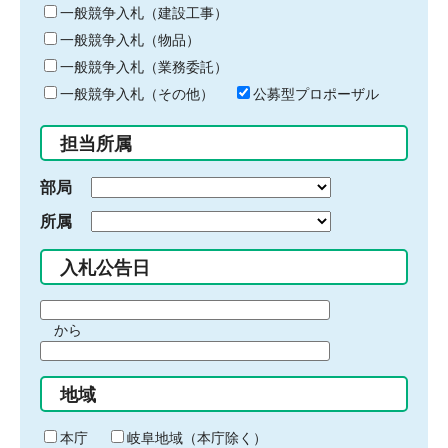
キ
一般競争入札（建設工事）
ー
一般競争入札（物品）
ワ
一般競争入札（業務委託）
ー
ド
一般競争入札（その他）
公募型プロポーザル
を
入
担当所属
力
部局
所属
入札公告日
期
から
間
期
の
間
始
地域
の
ま
終
り
わ
本庁
岐阜地域（本庁除く）