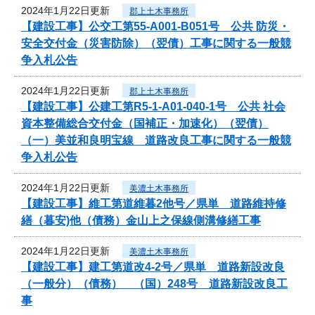
2024年1月22日更新
郡上土木事務所
【建設工事】公交工第55-A001-B051号 公共 防災・
安全交付金（災害防除）（翌債）工事に関する一般競
争入札公告
2024年1月22日更新
郡上土木事務所
【建設工事】公建工第R5-1-A01-040-1号 公共 社会
資本整備総合交付金（国補正・加速化）（翌債）
（一）美並和良明宝線 道路改良工事に関する一般競
争入札公告
2024年1月22日更新
美濃土木事務所
【建設工事】維工第道維暮2他号／県単 道路維持修
繕（暮安)他（債務）金山上之保線側溝修繕工事
2024年1月22日更新
美濃土木事務所
【建設工事】建工第道改4-2号／県単 道路新設改良
（一般分）（債務） （国）248号 道路新設改良工
事