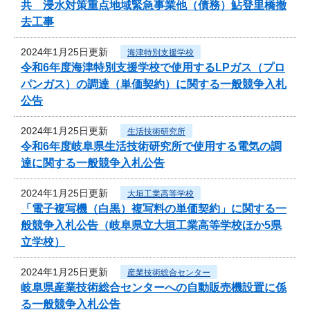
共 浸水対策重点地域緊急事業他（債務）鮎登里橋撤
去工事
2024年1月25日更新
海津特別支援学校
令和6年度海津特別支援学校で使用するLPガス（プロ
パンガス）の調達（単価契約）に関する一般競争入札
公告
2024年1月25日更新
生活技術研究所
令和6年度岐阜県生活技術研究所で使用する電気の調
達に関する一般競争入札公告
2024年1月25日更新
大垣工業高等学校
「電子複写機（白黒）複写料の単価契約」に関する一
般競争入札公告（岐阜県立大垣工業高等学校ほか5県
立学校）
2024年1月25日更新
産業技術総合センター
岐阜県産業技術総合センターへの自動販売機設置に係
る一般競争入札公告