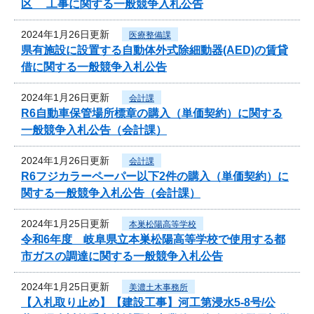
区 工事に関する一般競争入札公告
2024年1月26日更新
医療整備課
県有施設に設置する自動体外式除細動器(AED)の賃貸
借に関する一般競争入札公告
2024年1月26日更新
会計課
R6自動車保管場所標章の購入（単価契約）に関する
一般競争入札公告（会計課）
2024年1月26日更新
会計課
R6フジカラーペーパー以下2件の購入（単価契約）に
関する一般競争入札公告（会計課）
2024年1月25日更新
本巣松陽高等学校
令和6年度 岐阜県立本巣松陽高等学校で使用する都
市ガスの調達に関する一般競争入札公告
2024年1月25日更新
美濃土木事務所
【入札取り止め】【建設工事】河工第浸水5-8号/公