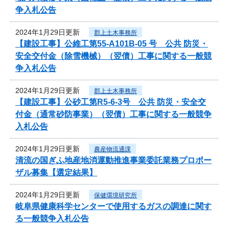
争入札公告
2024年1月29日更新
郡上土木事務所
【建設工事】公維工第55-A101B-05 号 公共 防災・
安全交付金（除雪機械）（翌債）工事に関する一般競
争入札公告
2024年1月29日更新
郡上土木事務所
【建設工事】公砂工第R5-6-3号 公共 防災・安全交
付金（通常砂防事業）（翌債）工事に関する一般競争
入札公告
2024年1月29日更新
農産物流通課
清流の国ぎふ地産地消運動推進事業委託業務プロポー
ザル募集【選定結果】
2024年1月29日更新
保健環境研究所
岐阜県健康科学センターで使用するガスの調達に関す
る一般競争入札公告