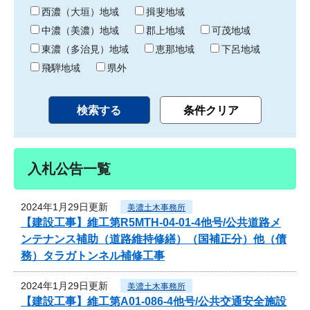
り
西濃（大垣）地域
揖斐地域
中濃（美濃）地域
郡上地域
可茂地域
東濃（多治見）地域
恵那地域
下呂地域
飛騨地域
県外
入札公告一覧
2024年1月29日更新
美濃土木事務所
【建設工事】維工第R5MTH-04-01-4他号/公共道路メ
ンテナンス補助（道路維持修繕）（国補正分）他（債
務）タラガトンネル補修工事
2024年1月29日更新
美濃土木事務所
【建設工事】維工第A01-086-4他号/公共交通安全施設