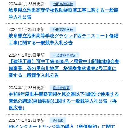
2024年1月23日更新
池田高等学校
岐阜県立池田高等学校救助袋取替工事に関する一般競
争入札公告
2024年1月23日更新
池田高等学校
岐阜県立池田高等学校グラウンド西テニスコート修繕
工事に関する一般競争入札公告
2024年1月23日更新
可茂農林事務所
【建設工事】可中工第0505号／県営中山間地域総合整
備事業 茶の里白川地区 塔洞奥集落道第2号工事に
関する一般競争入札公告
2024年1月23日更新
垂井警察署
令和6年度垂井警察署関ケ原交番以下4施設で使用する
電気の調達(単価契約)に関する一般競争入札公告（再
度広告）
2024年1月23日更新
会計課
R6インクカートリッジ等の購入（単価契約）に関す