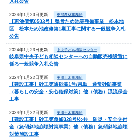
入札公告
2024年1月23日更新
恵那農林事務所
【恵池債第0503号】県営ため池等整備事業 松本地
区 松本ため池改修第1期工事に関する一般競争入札
公告
2024年1月23日更新
中央子ども相談センター
岐阜県中央子ども相談センターへの自動販売機設置に
係る一般競争入札公告
2024年1月22日更新
美濃土木事務所
【建設工事】砂工第通砂暮1号/県単 通常砂防事業
（暮らしの安全・安心確保対策）他（債務）渓流保全
工事
2024年1月22日更新
美濃土木事務所
【建設工事】砂工第急傾028号/公共 防災・安全交付
金（急傾斜地崩壊対策事業）他（債務）急傾斜地崩壊
対策施設工事