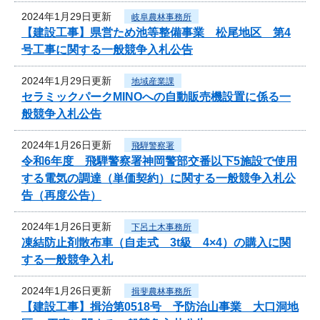
2024年1月29日更新
岐阜農林事務所
【建設工事】県営ため池等整備事業 松尾地区 第4
号工事に関する一般競争入札公告
2024年1月29日更新
地域産業課
セラミックパークMINOへの自動販売機設置に係る一
般競争入札公告
2024年1月26日更新
飛騨警察署
令和6年度 飛騨警察署神岡警部交番以下5施設で使用
する電気の調達（単価契約）に関する一般競争入札公
告（再度公告）
2024年1月26日更新
下呂土木事務所
凍結防止剤散布車（自走式 3t級 4×4）の購入に関
する一般競争入札
2024年1月26日更新
揖斐農林事務所
【建設工事】揖治第0518号 予防治山事業 大口洞地