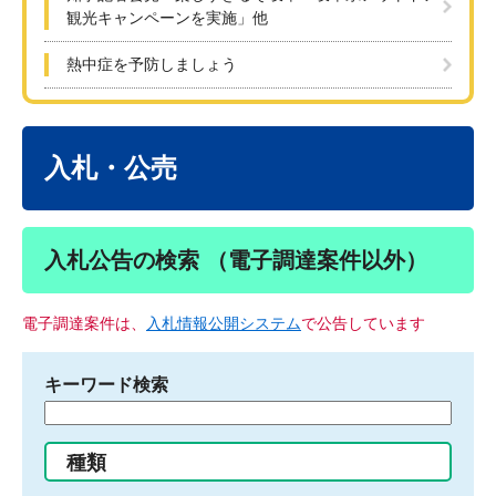
観光キャンペーンを実施」他
熱中症を予防しましょう
本
文
入札・公売
入札公告の検索 （電子調達案件以外）
電子調達案件は、
入札情報公開システム
で公告しています
キーワード検索
検
索
す
種類
る