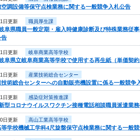
館空調設備等保守点検業務に関する一般競争入札公告
21日更新
職員厚生課
度岐阜県職員一般定期・雇入時健康診断及び特殊業務従
公告
21日更新
岐阜商業高等学校
度岐阜県立岐阜商業高等学校で使用する再生紙（単価契
21日更新
産業技術総合センター
業技術総合センターへの自動販売機設置に係る一般競争
21日更新
感染症対策推進課
度新型コロナウイルスワクチン接種電話相談職員派遣業務
20日更新
高山工業高等学校
高等学校機械工学科4尺旋盤保守点検業務に関する一般競