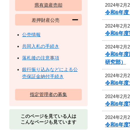
2024年2月
県有資産売却
令和6年
差押財産公売
2024年2月
令和6年
公売情報
共同入札の手続き
2024年2月
令和6年
落札後の注意事項
研究部）
銀行振り込みなどによる公
2024年2月
売保証金納付手続き
令和6年
指定管理者の募集
2024年2月
令和6年
このページを見ている人は
2024年2月
こんなページも見ています
令和6年