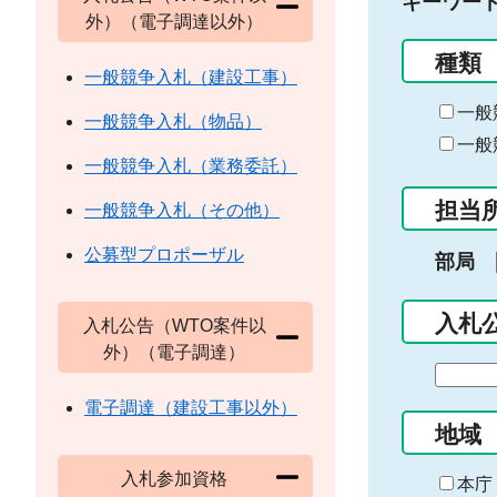
キーワー
外）（電子調達以外）
種類
一般競争入札（建設工事）
一般
一般競争入札（物品）
一般
一般競争入札（業務委託）
担当
一般競争入札（その他）
公募型プロポーザル
部局
入札
入札公告（WTO案件以
外）（電子調達）
期
間
電子調達（建設工事以外）
の
地域
始
入札参加資格
ま
本庁