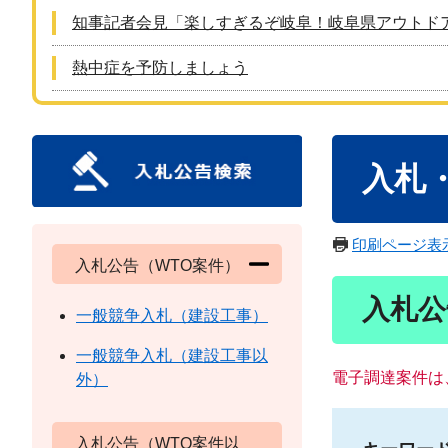
知事記者会見「楽しすぎるぞ岐阜！岐阜県アウトド
熱中症を予防しましょう
本
入札
文
印刷ページ表
入札公告（WTO案件）
入札公
一般競争入札（建設工事）
一般競争入札（建設工事以
電子調達案件は
外）
入札公告（WTO案件以