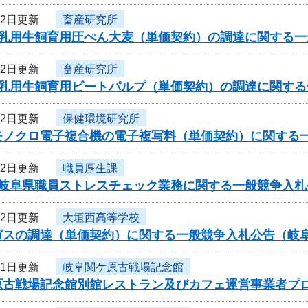
22日更新
畜産研究所
度乳用牛飼育用圧ぺん大麦（単価契約）の調達に関する
22日更新
畜産研究所
度乳用牛飼育用ビートパルプ（単価契約）の調達に関す
22日更新
保健環境研究所
モノクロ電子複合機の電子複写料（単価契約）に関する
22日更新
職員厚生課
度岐阜県職員ストレスチェック業務に関する一般競争入札
22日更新
大垣西高等学校
ガスの調達（単価契約）に関する一般競争入札公告（岐
21日更新
岐阜関ケ原古戦場記念館
原古戦場記念館別館レストラン及びカフェ運営事業者プ