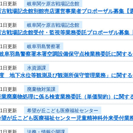
21日更新
岐阜関ケ原古戦場記念館
原古戦場記念館別館売店運営事業者プロポーザル募集【
21日更新
岐阜関ケ原古戦場記念館
原古戦場記念館受付・監視等業務委託プロポーザル募集
21日更新
岐阜羽島警察署
度岐阜羽島警察署本署空調設備保守点検業務委託に関する
21日更新
水資源課
年度 地下水位等観測及び観測所保守管理業務」に関する
21日更新
廃棄物対策課
産業廃棄物処理に係る検査業務委託（単価契約）に関す
21日更新
希望が丘こども医療福祉センター
希望が丘こども医療福祉センター児童精神科外来受付業
21日更新
法務・情報公開課