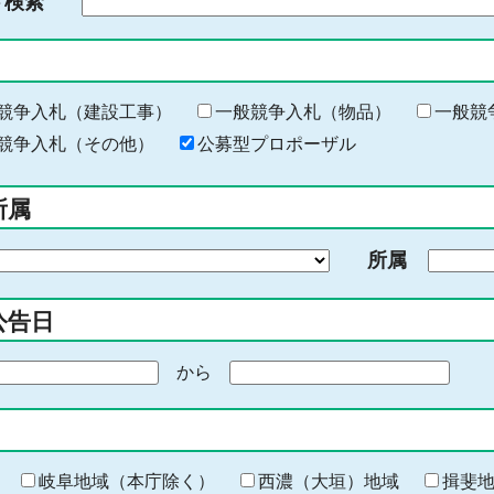
ド検索
検
索
す
る
キ
競争入札（建設工事）
一般競争入札（物品）
一般競
ー
競争入札（その他）
公募型プロポーザル
ワ
ー
所属
ド
を
所属
入
力
公告日
から
期
間
の
終
わ
岐阜地域（本庁除く）
西濃（大垣）地域
揖斐