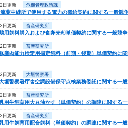
22日更新
危機管理政策課
度 流葉中継所で使用する電力の需給契約に関する一般競
22日更新
畜産研究所
度鶏用飼料購入および食卵売却単価契約に関する一般競争
22日更新
畜産研究所
度豚産肉能力検定用指定飼料（前期・後期）単価契約に
22日更新
大垣警察署
度大垣警察署庁舎空調設備保守点検業務委託に関する一般
22日更新
畜産研究所
度乳用牛飼育用大豆油かす（単価契約）の調達に関する
22日更新
畜産研究所
度乳用牛飼育用配合飼料（単価契約）の調達に関する一