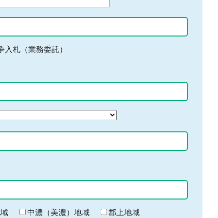
争入札（業務委託）
地域
中濃（美濃）地域
郡上地域