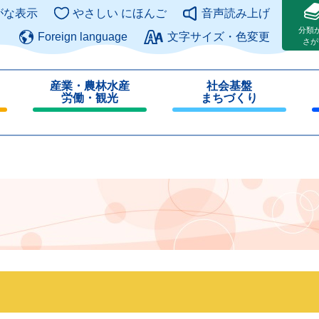
このページの本文へ
がな表示
やさしい にほんご
音声読み上げ
分類
Foreign language
文字サイズ・色変更
さが
産業・農林水産
社会基盤
労働・観光
まちづくり
閉
閉
じ
じ
る
る