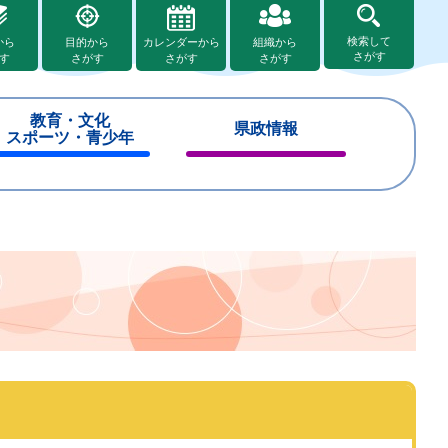
検索して
から
目的から
カレンダーから
組織から
さがす
す
さがす
さがす
さがす
教育・文化
県政情報
スポーツ・青少年
閉
閉
じ
じ
る
る