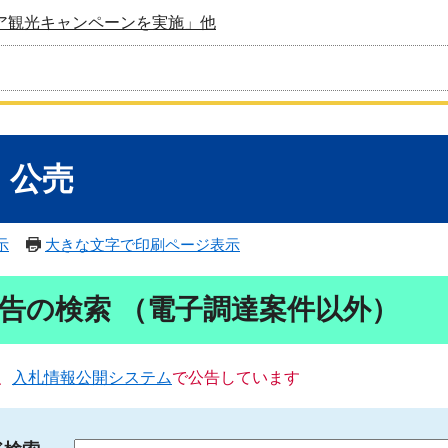
ア観光キャンペーンを実施」他
・公売
示
大きな文字で印刷ページ表示
告の検索 （電子調達案件以外）
、
入札情報公開システム
で公告しています