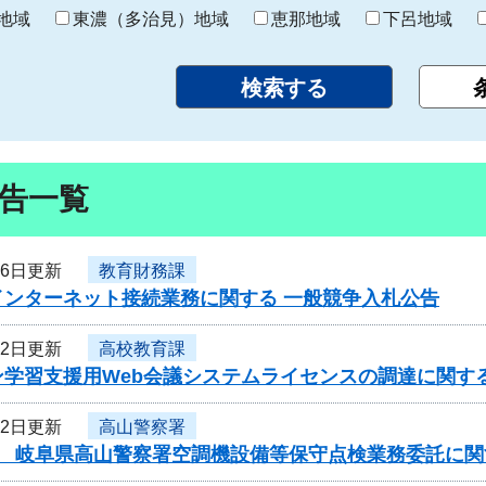
り
地域
東濃（多治見）地域
恵那地域
下呂地域
告一覧
26日更新
教育財務課
インターネット接続業務に関する 一般競争入札公告
22日更新
高校教育課
ン学習支援用Web会議システムライセンスの調達に関す
22日更新
高山警察署
度 岐阜県高山警察署空調機設備等保守点検業務委託に関