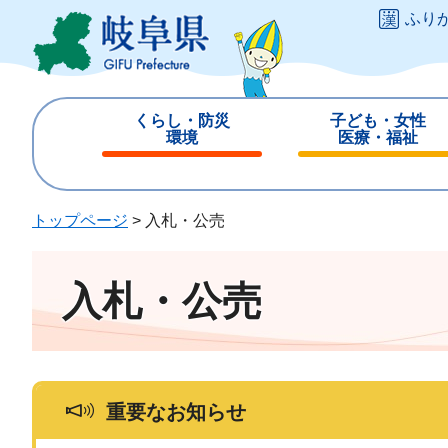
ペ
メ
ふり
ー
ニ
ジ
ュ
の
ー
先
を
くらし・防災
子ども・女性
頭
飛
環境
医療・福祉
で
ば
閉
閉
す
し
じ
じ
。
て
る
る
トップページ
>
入札・公売
本
文
へ
入札・公売
重要なお知らせ