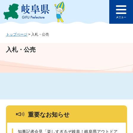
ペ
メ
このページの本文へ
ー
ニ
メ
ジ
ュ
ニ
の
ー
ュ
先
を
ー
頭
飛
トップページ
>
入札・公売
で
ば
す
し
入札・公売
。
て
本
文
へ
重要なお知らせ
知事記者会見「楽しすぎるぞ岐阜！岐阜県アウトドア