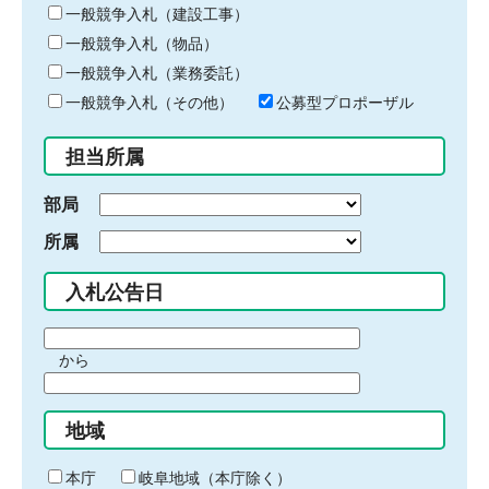
キ
一般競争入札（建設工事）
ー
一般競争入札（物品）
ワ
一般競争入札（業務委託）
ー
ド
一般競争入札（その他）
公募型プロポーザル
を
入
担当所属
力
部局
所属
入札公告日
期
から
間
期
の
間
始
地域
の
ま
終
り
わ
本庁
岐阜地域（本庁除く）