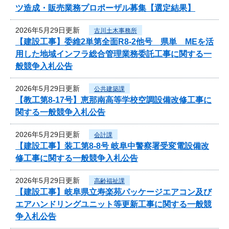
ツ造成・販売業務プロポーザル募集【選定結果】
2026年5月29日更新
古川土木事務所
【建設工事】委維2単第全面R8-2他号 県単 MEを活
用した地域インフラ総合管理業務委託工事に関する一
般競争入札公告
2026年5月29日更新
公共建築課
【教工第8-17号】恵那南高等学校空調設備改修工事に
関する一般競争入札公告
2026年5月29日更新
会計課
【建設工事】装工第8-8号 岐阜中警察署受変電設備改
修工事に関する一般競争入札公告
2026年5月29日更新
高齢福祉課
【建設工事】岐阜県立寿楽苑パッケージエアコン及び
エアハンドリングユニット等更新工事に関する一般競
争入札公告