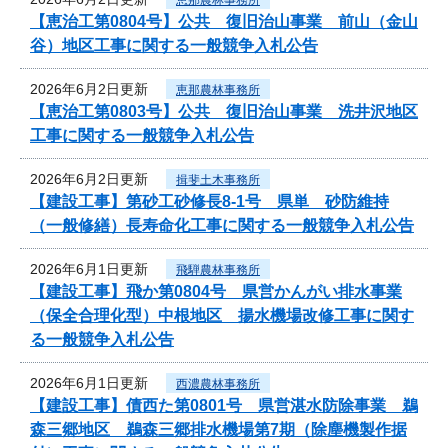
【恵治工第0804号】公共 復旧治山事業 前山（金山
谷）地区工事に関する一般競争入札公告
2026年6月2日更新
恵那農林事務所
【恵治工第0803号】公共 復旧治山事業 洗井沢地区
工事に関する一般競争入札公告
2026年6月2日更新
揖斐土木事務所
【建設工事】第砂工砂修長8-1号 県単 砂防維持
（一般修繕）長寿命化工事に関する一般競争入札公告
2026年6月1日更新
飛騨農林事務所
【建設工事】飛か第0804号 県営かんがい排水事業
（保全合理化型）中根地区 揚水機場改修工事に関す
る一般競争入札公告
2026年6月1日更新
西濃農林事務所
【建設工事】債西た第0801号 県営湛水防除事業 鵜
森三郷地区 鵜森三郷排水機場第7期（除塵機製作据