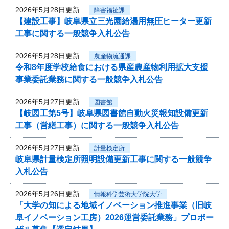
2026年5月28日更新
障害福祉課
【建設工事】岐阜県立三光園給湯用無圧ヒーター更新
工事に関する一般競争入札公告
2026年5月28日更新
農産物流通課
令和8年度学校給食における県産農産物利用拡大支援
事業委託業務に関する一般競争入札公告
2026年5月27日更新
図書館
【岐図工第5号】岐阜県図書館自動火災報知設備更新
工事（営繕工事）に関する一般競争入札公告
2026年5月27日更新
計量検定所
岐阜県計量検定所照明設備更新工事に関する一般競争
入札公告
2026年5月26日更新
情報科学芸術大学院大学
「大学の知による地域イノベーション推進事業（旧岐
阜イノベーション工房）2026運営委託業務」プロポー