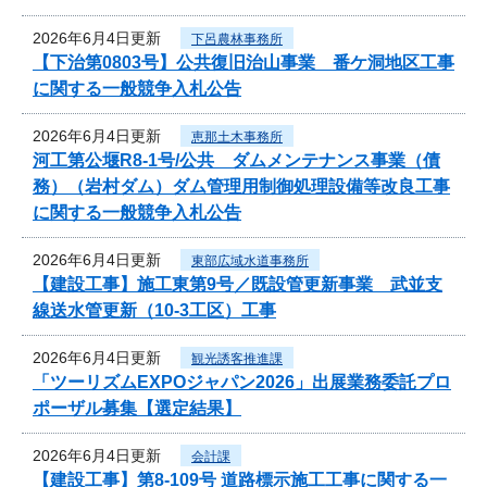
2026年6月4日更新
下呂農林事務所
【下治第0803号】公共復旧治山事業 番ケ洞地区工事
に関する一般競争入札公告
2026年6月4日更新
恵那土木事務所
河工第公堰R8-1号/公共 ダムメンテナンス事業（債
務）（岩村ダム）ダム管理用制御処理設備等改良工事
に関する一般競争入札公告
2026年6月4日更新
東部広域水道事務所
【建設工事】施工東第9号／既設管更新事業 武並支
線送水管更新（10-3工区）工事
2026年6月4日更新
観光誘客推進課
「ツーリズムEXPOジャパン2026」出展業務委託プロ
ポーザル募集【選定結果】
2026年6月4日更新
会計課
【建設工事】第8-109号 道路標示施工工事に関する一