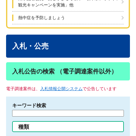
観光キャンペーンを実施」他
熱中症を予防しましょう
本
文
入札・公売
入札公告の検索 （電子調達案件以外）
電子調達案件は、
入札情報公開システム
で公告しています
キーワード検索
検
索
す
種類
る