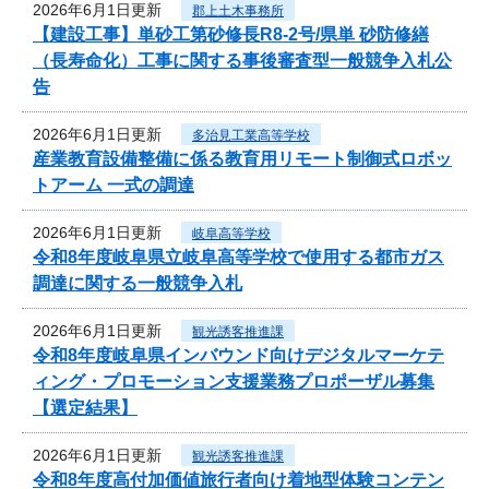
2026年6月1日更新
郡上土木事務所
【建設工事】単砂工第砂修長R8-2号/県単 砂防修繕
（長寿命化）工事に関する事後審査型一般競争入札公
告
2026年6月1日更新
多治見工業高等学校
産業教育設備整備に係る教育用リモート制御式ロボッ
トアーム 一式の調達
2026年6月1日更新
岐阜高等学校
令和8年度岐阜県立岐阜高等学校で使用する都市ガス
調達に関する一般競争入札
2026年6月1日更新
観光誘客推進課
令和8年度岐阜県インバウンド向けデジタルマーケテ
ィング・プロモーション支援業務プロポーザル募集
【選定結果】
2026年6月1日更新
観光誘客推進課
令和8年度高付加価値旅行者向け着地型体験コンテン