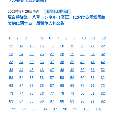
ザル募集【選定結果】
2026年5月26日更新
揖斐土木事務所
塚白椿隧道・八草トンネル（高圧）における電気需給
契約に関する一般競争入札公告
1
2
3
4
5
6
7
8
9
10
11
12
13
14
15
16
17
18
19
20
21
22
23
24
25
26
27
28
29
30
31
32
33
34
35
36
37
38
39
40
41
42
43
44
45
46
47
48
49
50
51
52
53
54
55
56
57
58
59
60
61
62
63
64
65
66
67
68
69
70
71
72
73
74
75
76
77
78
79
80
81
82
83
84
85
86
87
88
89
90
91
92
93
94
95
96
97
98
99
100
101