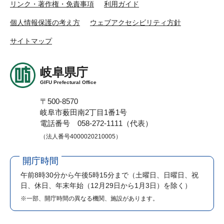
リンク・著作権・免責事項
利用ガイド
個人情報保護の考え方
ウェブアクセシビリティ方針
サイトマップ
岐阜県庁
GIFU Prefectural Office
〒500-8570
岐阜市薮田南2丁目1番1号
電話番号 058-272-1111（代表）
（法人番号4000020210005）
開庁時間
午前8時30分から午後5時15分まで
（土曜日、日曜日、祝
日、休日、年末年始（12月29日から1月3日）を除く）
※一部、開庁時間の異なる機関、施設があります。