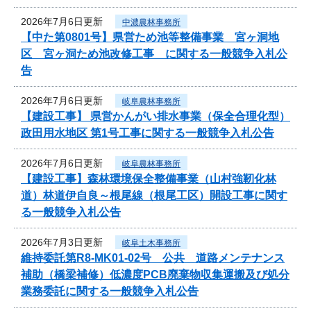
2026年7月6日更新
中濃農林事務所
【中た第0801号】県営ため池等整備事業 宮ヶ洞地
区 宮ヶ洞ため池改修工事 に関する一般競争入札公
告
2026年7月6日更新
岐阜農林事務所
【建設工事】 県営かんがい排水事業（保全合理化型）
政田用水地区 第1号工事に関する一般競争入札公告
2026年7月6日更新
岐阜農林事務所
【建設工事】森林環境保全整備事業（山村強靭化林
道）林道伊自良～根尾線（根尾工区）開設工事に関す
る一般競争入札公告
2026年7月3日更新
岐阜土木事務所
維持委託第R8-MK01-02号 公共 道路メンテナンス
補助（橋梁補修）低濃度PCB廃棄物収集運搬及び処分
業務委託に関する一般競争入札公告