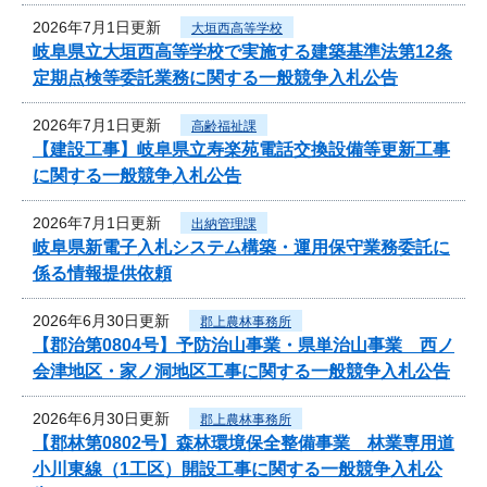
2026年7月1日更新
大垣西高等学校
岐阜県立大垣西高等学校で実施する建築基準法第12条
定期点検等委託業務に関する一般競争入札公告
2026年7月1日更新
高齢福祉課
【建設工事】岐阜県立寿楽苑電話交換設備等更新工事
に関する一般競争入札公告
2026年7月1日更新
出納管理課
岐阜県新電子入札システム構築・運用保守業務委託に
係る情報提供依頼
2026年6月30日更新
郡上農林事務所
【郡治第0804号】予防治山事業・県単治山事業 西ノ
会津地区・家ノ洞地区工事に関する一般競争入札公告
2026年6月30日更新
郡上農林事務所
【郡林第0802号】森林環境保全整備事業 林業専用道
小川東線（1工区）開設工事に関する一般競争入札公