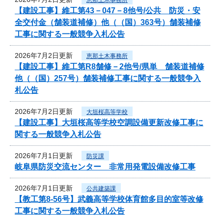
【建設工事】維工第43－047－8他号/公共 防災・安
全交付金（舗装道補修）他（（国）363号）舗装補修
工事に関する一般競争入札公告
2026年7月2日更新
恵那土木事務所
【建設工事】維工第R8舗修－2他号/県単 舗装道補修
他（（国）257号）舗装補修工事に関する一般競争入
札公告
2026年7月2日更新
大垣桜高等学校
【建設工事】大垣桜高等学校空調設備更新改修工事に
関する一般競争入札公告
2026年7月1日更新
防災課
岐阜県防災交流センター 非常用発電設備改修工事
2026年7月1日更新
公共建築課
【教工第8-56号】武義高等学校体育館多目的室等改修
工事に関する一般競争入札公告