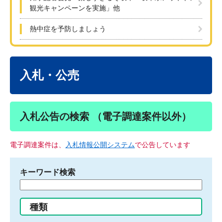
観光キャンペーンを実施」他
熱中症を予防しましょう
本
文
入札・公売
入札公告の検索 （電子調達案件以外）
電子調達案件は、
入札情報公開システム
で公告しています
キーワード検索
検
索
す
種類
る