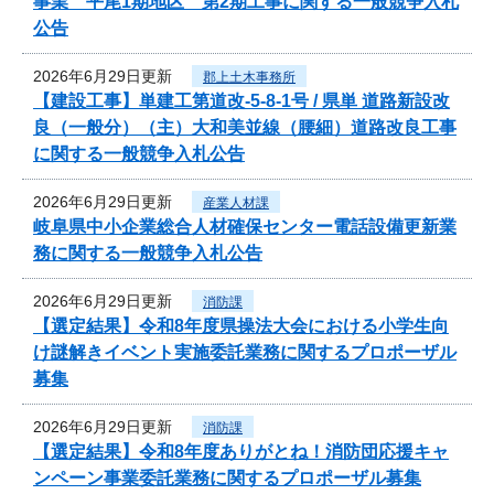
事業 平尾1期地区 第2期工事に関する一般競争入札
公告
2026年6月29日更新
郡上土木事務所
【建設工事】単建工第道改-5-8-1号 / 県単 道路新設改
良（一般分）（主）大和美並線（腰細）道路改良工事
に関する一般競争入札公告
2026年6月29日更新
産業人材課
岐阜県中小企業総合人材確保センター電話設備更新業
務に関する一般競争入札公告
2026年6月29日更新
消防課
【選定結果】令和8年度県操法大会における小学生向
け謎解きイベント実施委託業務に関するプロポーザル
募集
2026年6月29日更新
消防課
【選定結果】令和8年度ありがとね！消防団応援キャ
ンペーン事業委託業務に関するプロポーザル募集