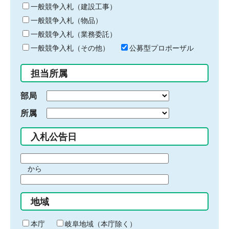
キ
一般競争入札（建設工事）
ー
一般競争入札（物品）
ワ
一般競争入札（業務委託）
ー
ド
一般競争入札（その他）
公募型プロポーザル
を
入
担当所属
力
部局
所属
入札公告日
期
から
間
期
の
間
始
地域
の
ま
終
り
わ
本庁
岐阜地域（本庁除く）