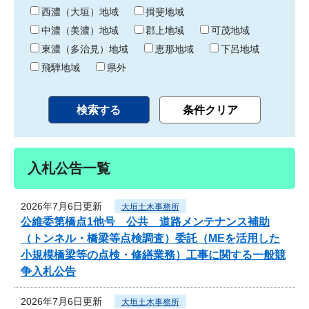
り
西濃（大垣）地域
揖斐地域
中濃（美濃）地域
郡上地域
可茂地域
東濃（多治見）地域
恵那地域
下呂地域
飛騨地域
県外
入札公告一覧
2026年7月6日更新
大垣土木事務所
公維委第橋点1他号 公共 道路メンテナンス補助
（トンネル・橋梁等点検調査）委託（MEを活用した
小規模橋梁等の点検・修繕業務）工事に関する一般競
争入札公告
2026年7月6日更新
大垣土木事務所