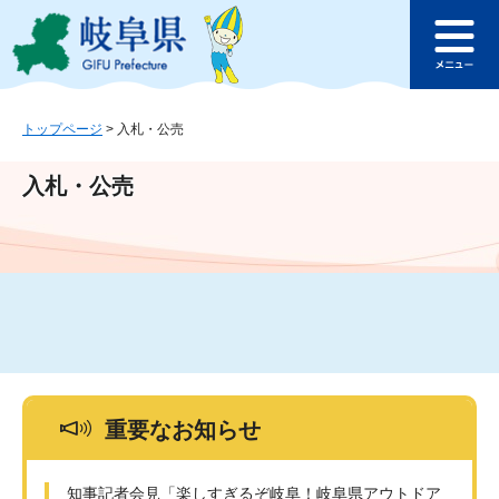
ペ
メ
このページの本文へ
ー
ニ
メ
ジ
ュ
ニ
の
ー
ュ
先
を
ー
頭
飛
トップページ
>
入札・公売
で
ば
す
し
入札・公売
。
て
本
文
へ
重要なお知らせ
知事記者会見「楽しすぎるぞ岐阜！岐阜県アウトドア