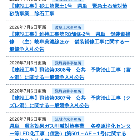
【建設工事】砂工第緊土1号 県単 緊急土石流対策
砂防事業 除石工事
2026年7月6日更新
岐阜土木事務所
【建設工事】維持工事第R8舗修-2号 県単 舗装道補
修 （主）岐阜美濃線ほか 舗装補修工事に関する一
般競争入札公告
2026年7月6日更新
飛騨農林事務所
【建設工事】飛治第0808号 公共 予防治山工事（宮
ヶ洞）に関する一般競争入札公告
2026年7月6日更新
飛騨農林事務所
【建設工事】飛治第0807号 公共 予防治山工事（ク
ズレ洞）に関する一般競争入札公告
2026年7月6日更新
流域浄水事務所
県単 温室効果ガス削減対策事業 各務原浄化センタ
ー等LED化工事（債務）(第501－AE－1号)に関する