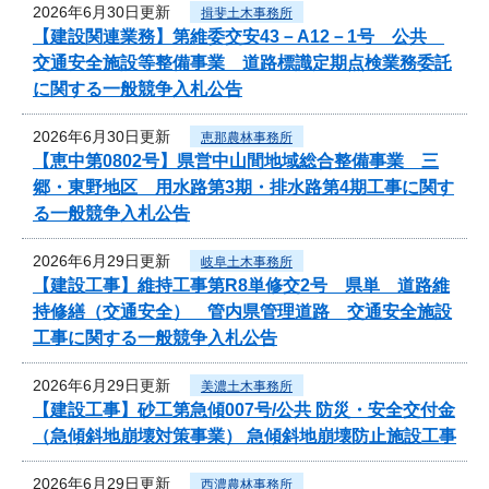
2026年6月30日更新
揖斐土木事務所
【建設関連業務】第維委交安43－A12－1号 公共
交通安全施設等整備事業 道路標識定期点検業務委託
に関する一般競争入札公告
2026年6月30日更新
恵那農林事務所
【恵中第0802号】県営中山間地域総合整備事業 三
郷・東野地区 用水路第3期・排水路第4期工事に関す
る一般競争入札公告
2026年6月29日更新
岐阜土木事務所
【建設工事】維持工事第R8単修交2号 県単 道路維
持修繕（交通安全） 管内県管理道路 交通安全施設
工事に関する一般競争入札公告
2026年6月29日更新
美濃土木事務所
【建設工事】砂工第急傾007号/公共 防災・安全交付金
（急傾斜地崩壊対策事業） 急傾斜地崩壊防止施設工事
2026年6月29日更新
西濃農林事務所