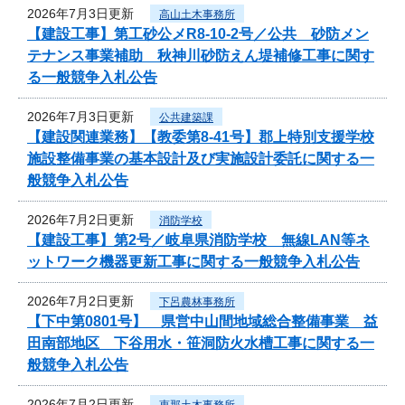
2026年7月3日更新
高山土木事務所
【建設工事】第工砂公メR8-10-2号／公共 砂防メン
テナンス事業補助 秋神川砂防えん堤補修工事に関す
る一般競争入札公告
2026年7月3日更新
公共建築課
【建設関連業務】【教委第8-41号】郡上特別支援学校
施設整備事業の基本設計及び実施設計委託に関する一
般競争入札公告
2026年7月2日更新
消防学校
【建設工事】第2号／岐阜県消防学校 無線LAN等ネ
ットワーク機器更新工事に関する一般競争入札公告
2026年7月2日更新
下呂農林事務所
【下中第0801号】 県営中山間地域総合整備事業 益
田南部地区 下谷用水・笹洞防火水槽工事に関する一
般競争入札公告
2026年7月2日更新
恵那土木事務所