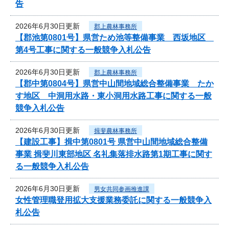
告
2026年6月30日更新
郡上農林事務所
【郡池第0801号】県営ため池等整備事業 西坂地区
第4号工事に関する一般競争入札公告
2026年6月30日更新
郡上農林事務所
【郡中第0804号】県営中山間地域総合整備事業 たか
す地区 中洞用水路・東小洞用水路工事に関する一般
競争入札公告
2026年6月30日更新
揖斐農林事務所
【建設工事】揖中第0801号 県営中山間地域総合整備
事業 揖斐川東部地区 名礼集落排水路第1期工事に関す
る一般競争入札公告
2026年6月30日更新
男女共同参画推進課
女性管理職登用拡大支援業務委託に関する一般競争入
札公告