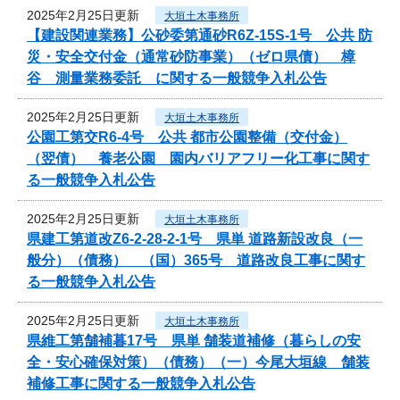
2025年2月25日更新
大垣土木事務所
【建設関連業務】公砂委第通砂R6Z-15S-1号 公共 防
災・安全交付金（通常砂防事業）（ゼロ県債） 樟
谷 測量業務委託 に関する一般競争入札公告
2025年2月25日更新
大垣土木事務所
公園工第交R6-4号 公共 都市公園整備（交付金）
（翌債） 養老公園 園内バリアフリー化工事に関す
る一般競争入札公告
2025年2月25日更新
大垣土木事務所
県建工第道改Z6-2-28-2-1号 県単 道路新設改良（一
般分）（債務） （国）365号 道路改良工事に関す
る一般競争入札公告
2025年2月25日更新
大垣土木事務所
県維工第舗補暮17号 県単 舗装道補修（暮らしの安
全・安心確保対策）（債務）（一）今尾大垣線 舗装
補修工事に関する一般競争入札公告