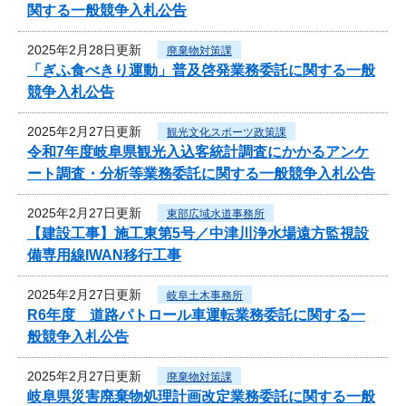
関する一般競争入札公告
2025年2月28日更新
廃棄物対策課
「ぎふ食べきり運動」普及啓発業務委託に関する一般
競争入札公告
2025年2月27日更新
観光文化スポーツ政策課
令和7年度岐阜県観光入込客統計調査にかかるアンケ
ート調査・分析等業務委託に関する一般競争入札公告
2025年2月27日更新
東部広域水道事務所
【建設工事】施工東第5号／中津川浄水場遠方監視設
備専用線IWAN移行工事
2025年2月27日更新
岐阜土木事務所
R6年度 道路パトロール車運転業務委託に関する一
般競争入札公告
2025年2月27日更新
廃棄物対策課
岐阜県災害廃棄物処理計画改定業務委託に関する一般