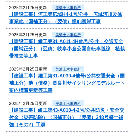
2025年2月25日更新
美濃土木事務所
【建設工事】河工第広域H4-1号/公共 広域河川改修
事業他（国補正分）（翌債）掘削護岸工事
2025年2月25日更新
美濃土木事務所
【建設工事】維工第31-A011-4H他号/公共 交通安全
（国補正分）（翌債）岐阜小倉公園自転車道線 植栽
帯撤去等工事
2025年2月25日更新
美濃土木事務所
【建設工事】維工第31-A039-4他号/公共交通安全（国
補正分）他（債務）長良川サイクリングモデルルート
案内標識更新等工事
2025年2月25日更新
美濃土木事務所
【建設工事】維工第43-A010-4-2号/公共防災・安全交
付金（災害防除）（国補正分）（翌債）248号盛土補
強（その2）工事