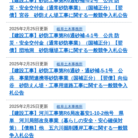
【建設工事】砂防工事第R6通砂補-4-2号 公共 防
災・安全交付金（通常砂防事業）（国補正分）【翌
債】宮谷 砂防えん堤工事に関する一般競争入札公告
2025年2月25日更新
岐阜土木事務所
【建設工事】砂防工事第R6通砂補-4-1号 公共 防
災・安全交付金（通常砂防事業）（国補正分）【翌
債】団地洞 砂防堰堤工事に関する一般競争入札公告
2025年2月25日更新
岐阜土木事務所
【建設工事】砂防工事第R6通砂・通砂補-5-1号 公
共 事業間連携等砂防事業（国補正分）【翌債】向仙
谷 砂防えん堤・工事用道路工事に関する一般競争入
札公告
2025年2月25日更新
岐阜土木事務所
【建設工事】河川工事第R6局改暮安1-10-2他号 県
単 河川局部改良事業（暮らしの安全・安心確保対
策）【債務】他 五六川掘削護岸工事に関する一般競
争入札公告