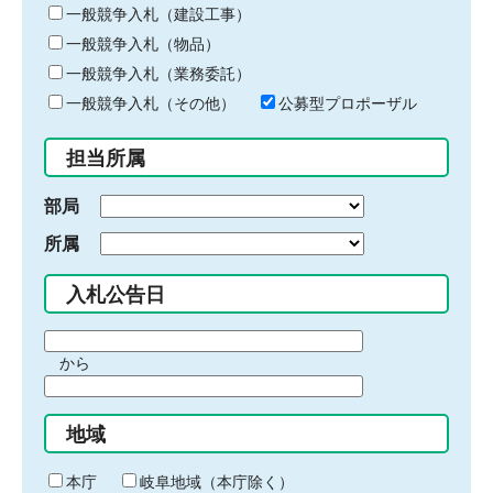
キ
一般競争入札（建設工事）
ー
一般競争入札（物品）
ワ
一般競争入札（業務委託）
ー
ド
一般競争入札（その他）
公募型プロポーザル
を
入
担当所属
力
部局
所属
入札公告日
期
から
間
期
の
間
始
地域
の
ま
終
り
わ
本庁
岐阜地域（本庁除く）