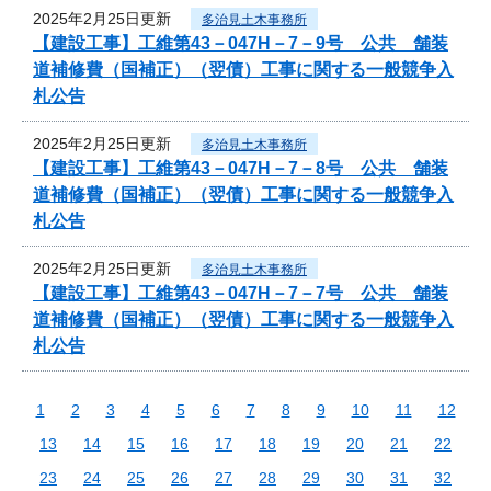
2025年2月25日更新
多治見土木事務所
【建設工事】工維第43－047H－7－9号 公共 舗装
道補修費（国補正）（翌債）工事に関する一般競争入
札公告
2025年2月25日更新
多治見土木事務所
【建設工事】工維第43－047H－7－8号 公共 舗装
道補修費（国補正）（翌債）工事に関する一般競争入
札公告
2025年2月25日更新
多治見土木事務所
【建設工事】工維第43－047H－7－7号 公共 舗装
道補修費（国補正）（翌債）工事に関する一般競争入
札公告
1
2
3
4
5
6
7
8
9
10
11
12
13
14
15
16
17
18
19
20
21
22
23
24
25
26
27
28
29
30
31
32