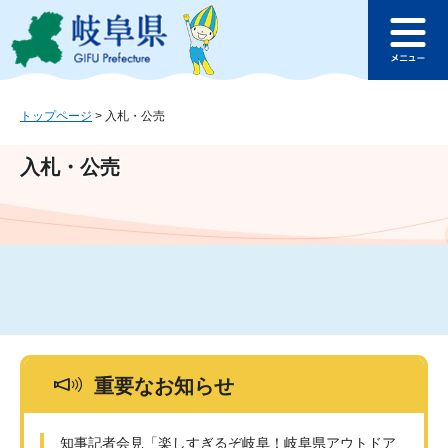
ペ
メ
このページの本文へ
ー
ニ
メ
ジ
ュ
ニ
の
ー
ュ
先
を
ー
頭
飛
トップページ
>
入札・公売
で
ば
す
し
入札・公売
。
て
本
文
へ
重要なお知らせ
知事記者会見「楽しすぎるぞ岐阜！岐阜県アウトドア