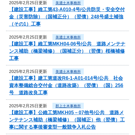
2025年2月25日更新
美濃土木事務所
【建設工事】維工第43-A010-4号/公共防災・安全交付
金（災害防除）（国補正分）（翌債）248号盛土補強
（その1）工事
2025年2月25日更新
美濃土木事務所
【建設工事】維工第MKH04-06号/公共 道路メンテナ
ンス補助（橋梁補修）（国補正分）（翌債）桜橋補修
工事
2025年2月25日更新
美濃土木事務所
【建設工事】建工第道改R6-1-A01-014号/公共 社会
資本整備総合交付金（道路改築）（翌債）（国）256
号 道路改良工事
2025年2月25日更新
郡上土木事務所
【建設工事】公維工第MKH05－07他号/公共 道路メ
ンテナンス補助（橋梁補修）（国補正）他（翌債）工
事に関する事後審査型一般競争入札公告