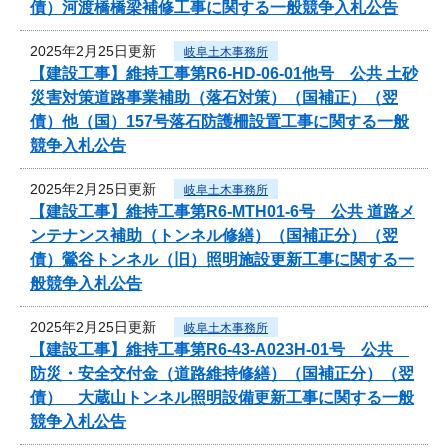
債）河渡橋橋梁補修工事に関する一般競争入札公告
2025年2月25日更新
岐阜土木事務所
【建設工事】維持工事第R6-HD-06-01他号 公共 土砂
災害対策道路事業補助（落石対策）（国補正）（翌
債）他（国）157号落石防護柵設置工事に関する一般
競争入札公告
2025年2月25日更新
岐阜土木事務所
【建設工事】維持工事第R6-MTH01-6号 公共 道路メ
ンテナンス補助（トンネル修繕）（国補正分）（翌
債）鶯谷トンネル（旧）照明施設更新工事に関する一
般競争入札公告
2025年2月25日更新
岐阜土木事務所
【建設工事】維持工事第R6-43-A023H-01号 公共
防災・安全交付金（道路維持修繕）（国補正分）（翌
債） 大蔵山トンネル照明設備更新工事に関する一般
競争入札公告