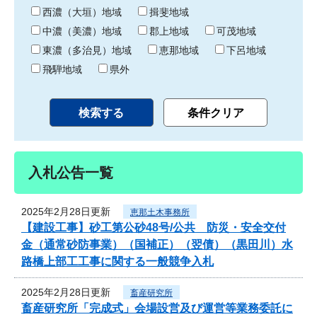
り
西濃（大垣）地域
揖斐地域
中濃（美濃）地域
郡上地域
可茂地域
東濃（多治見）地域
恵那地域
下呂地域
飛騨地域
県外
入札公告一覧
2025年2月28日更新
恵那土木事務所
【建設工事】砂工第公砂48号/公共 防災・安全交付
金（通常砂防事業）（国補正）（翌債）（黒田川）水
路橋上部工工事に関する一般競争入札
2025年2月28日更新
畜産研究所
畜産研究所「完成式」会場設営及び運営等業務委託に