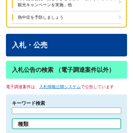
観光キャンペーンを実施」他
熱中症を予防しましょう
本
文
入札・公売
入札公告の検索 （電子調達案件以外）
電子調達案件は、
入札情報公開システム
で公告しています
キーワード検索
検
索
す
種類
る