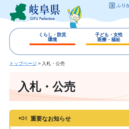
ペ
メ
ふり
ー
ニ
ジ
ュ
の
ー
先
を
くらし・防災
子ども・女性
頭
飛
環境
医療・福祉
で
ば
閉
閉
す
し
じ
じ
。
て
る
る
トップページ
>
入札・公売
本
文
へ
入札・公売
重要なお知らせ