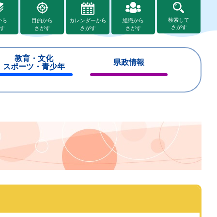
検索して
から
目的から
カレンダーから
組織から
さがす
す
さがす
さがす
さがす
教育・文化
県政情報
スポーツ・青少年
閉
閉
じ
じ
る
る