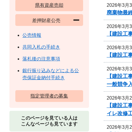
2026年3月
県有資産売却
廃棄物最
差押財産公売
2026年3月
【建設工
公売情報
共同入札の手続き
2026年3月
【建設工
落札後の注意事項
2026年3月
銀行振り込みなどによる公
【建設工事
売保証金納付手続き
一般競争
指定管理者の募集
2026年3月
【建設工事
イレ改修
このページを見ている人は
こんなページも見ています
2026年3月