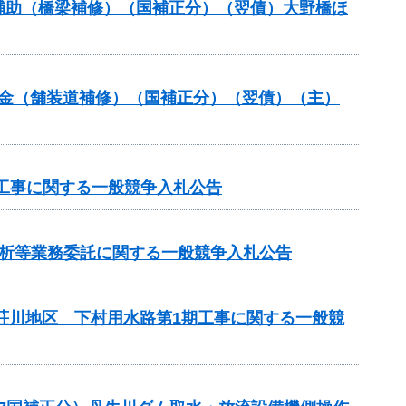
ンス補助（橋梁補修）（国補正分）（翌債）大野橋ほ
全交付金（舗装道補修）（国補正分）（翌債）（主）
工事に関する一般競争入札公告
分析等業務委託に関する一般競争入札公告
見荘川地区 下村用水路第1期工事に関する一般競