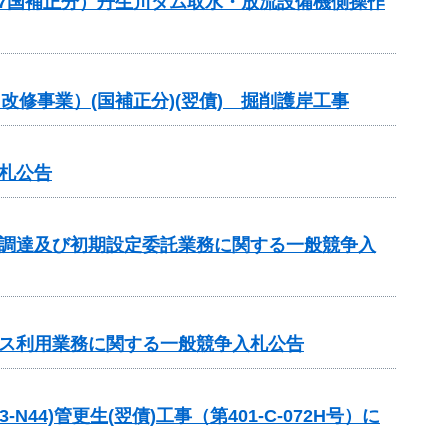
(R7国補正分）丹生川ダム取水・放流設備機側操作
改修事業）(国補正分)(翌債) 掘削護岸工事
札公告
の調達及び初期設定委託業務に関する一般競争入
ビス利用業務に関する一般競争入札公告
4)管更生(翌債)工事（第401-C-072H号）に