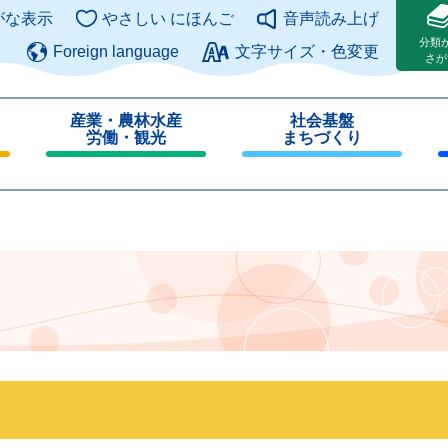
このページの本文へ
がな表示
やさしい にほんご
音声読み上げ
分類
Foreign language
文字サイズ・色変更
さが
産業・農林水産
社会基盤
労働・観光
まちづくり
閉
閉
じ
じ
る
る