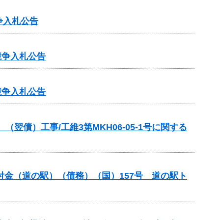
争入札公告
競争入札公告
競争入札公告
債）工事/工維3第MKH06-05-1号に関する
交付金（道の駅）（債務）（国）157号 道の駅ト