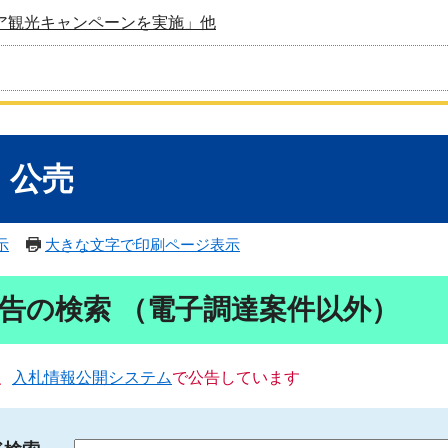
ア観光キャンペーンを実施」他
・公売
示
大きな文字で印刷ページ表示
告の検索 （電子調達案件以外）
、
入札情報公開システム
で公告しています