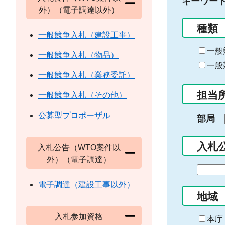
キーワー
外）（電子調達以外）
種類
一般競争入札（建設工事）
一般
一般競争入札（物品）
一般
一般競争入札（業務委託）
担当
一般競争入札（その他）
公募型プロポーザル
部局
入札
入札公告（WTO案件以
外）（電子調達）
期
間
電子調達（建設工事以外）
の
地域
始
入札参加資格
ま
本庁