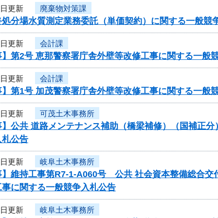
3日更新
廃棄物対策課
終処分場水質測定業務委託（単価契約）に関する一般競
3日更新
会計課
事】第2号 恵那警察署庁舎外壁等改修工事に関する一般
3日更新
会計課
事】第1号 加茂警察署庁舎外壁等改修工事に関する一般
3日更新
可茂土木事務所
】公共 道路メンテナンス補助（橋梁補修）（国補正分）（翌
入札公告
2日更新
岐阜土木事務所
】維持工事第R7-1-A060号 公共 社会資本整備総合
工事に関する一般競争入札公告
2日更新
岐阜土木事務所