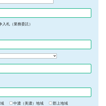
争入札（業務委託）
地域
中濃（美濃）地域
郡上地域