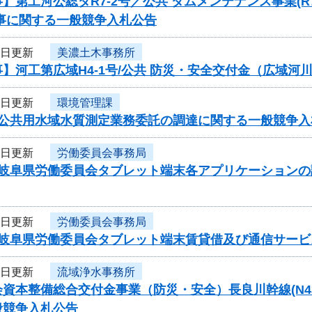
】第工河公総ダR7-2号／公共 ダムメンテナンス事業
工事に関する一般競争入札公告
2日更新
美濃土木事務所
】河工第広域H4-1号/公共 防災・安全交付金（広域河川
2日更新
環境管理課
度公共用水域水質測定業務委託の調達に関する一般競争入
2日更新
労働委員会事務局
度岐阜県労働委員会タブレット端末各アプリケーション
2日更新
労働委員会事務局
度岐阜県労働委員会タブレット端末賃貸借及び通信サー
2日更新
流域浄水事務所
資本整備総合交付金事業（防災・安全）長良川幹線(N43-N4
般競争入札公告