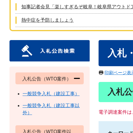
知事記者会見「楽しすぎるぞ岐阜！岐阜県アウトド
熱中症を予防しましょう
本
入札
文
印刷ページ表
入札公告（WTO案件）
入札公
一般競争入札（建設工事）
一般競争入札（建設工事以
電子調達案件は
外）
入札公告（WTO案件以