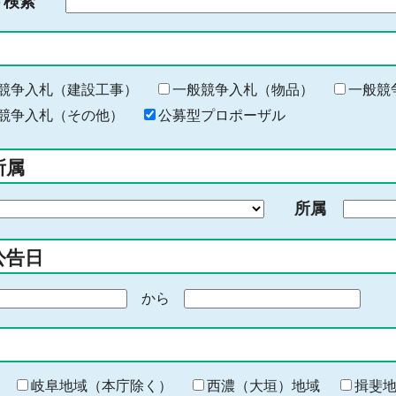
ド検索
検
索
す
る
キ
競争入札（建設工事）
一般競争入札（物品）
一般競
ー
競争入札（その他）
公募型プロポーザル
ワ
ー
所属
ド
を
所属
入
力
公告日
から
期
間
の
終
わ
岐阜地域（本庁除く）
西濃（大垣）地域
揖斐