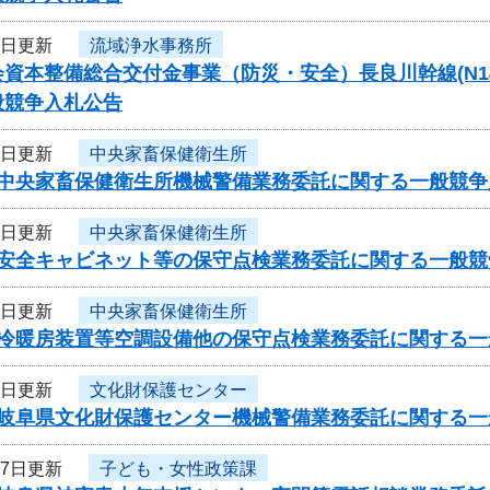
2日更新
流域浄水事務所
資本整備総合交付金事業（防災・安全）長良川幹線(N14-N1
般競争入札公告
2日更新
中央家畜保健衛生所
度中央家畜保健衛生所機械警備業務委託に関する一般競
2日更新
中央家畜保健衛生所
度安全キャビネット等の保守点検業務委託に関する一般
2日更新
中央家畜保健衛生所
度冷暖房装置等空調設備他の保守点検業務委託に関する
2日更新
文化財保護センター
度岐阜県文化財保護センター機械警備業務委託に関する一
27日更新
子ども・女性政策課