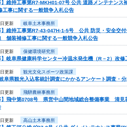
】維持工事第R7-MKH01-07号 公共 道路メンテナ
補修工事に関する一般競争入札公告
2日更新
岐阜土木事務所
】維持工事第R7-43-047H-1-5号 公共 防災・安
線 舗装補修工事に関する一般競争入札公告
2日更新
保健環境研究所
事】岐阜県健康科学センター冷温水発生機（R－2）改修
2日更新
観光文化スポーツ政策課
度岐阜県観光入込客統計調査にかかるアンケート調査・
2日更新
飛騨農林事務所
事】飛中第0708号 県営中山間地域総合整備事業 清
告
2日更新
高山土木事務所