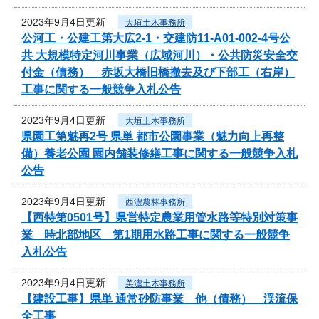
2023年9月4日更新
大垣土木事務所
公河工・公建工第大広2-1・交建防11-A01-002-4号公
共 大規模特定河川事業（広域河川）・公共防災安全交
付金（債務） 赤坂大橋旧橋撤去及び下部工（右岸）
工事に関する一般競争入札公告
2023年9月4日更新
大垣土木事務所
県園工第魅再2号 県単 都市公園事業（魅力向上再整
備）養老公園 園内舗装修繕工事に関する一般競争入札
公告
2023年9月4日更新
西濃農林事務所
【西特第0501号】県営特定農業用管水路等特別対策事
業 時北部地区 第1期用水路工事に関する一般競争
入札公告
2023年9月4日更新
美濃土木事務所
【建設工事】県単 通常砂防事業 他（債務） 渓流保
全工事