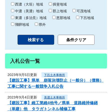
り
西濃（大垣）地域
揖斐地域
中濃（美濃）地域
郡上地域
可茂地域
東濃（多治見）地域
恵那地域
下呂地域
飛騨地域
県外
入札公告一覧
2023年9月5日更新
下呂土木事務所
【建設工事】県単 崩落決壊防止（一般分）（債務）
工事に関する一般競争入札公告
2023年9月4日更新
美濃土木事務所
【建設工事】維工第維4他号／県単 道路維持修繕
（単建）他 タラガトンネル補修工事