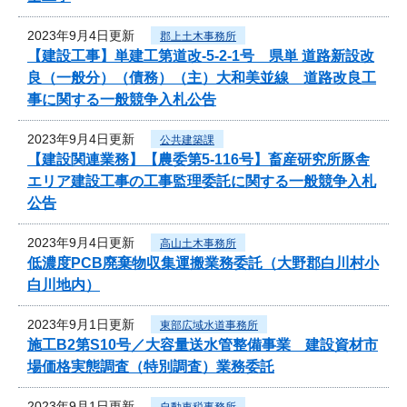
2023年9月4日更新
郡上土木事務所
【建設工事】単建工第道改-5-2-1号 県単 道路新設改
良（一般分）（債務）（主）大和美並線 道路改良工
事に関する一般競争入札公告
2023年9月4日更新
公共建築課
【建設関連業務】【農委第5-116号】畜産研究所豚舎
エリア建設工事の工事監理委託に関する一般競争入札
公告
2023年9月4日更新
高山土木事務所
低濃度PCB廃棄物収集運搬業務委託（大野郡白川村小
白川地内）
2023年9月1日更新
東部広域水道事務所
施工B2第S10号／大容量送水管整備事業 建設資材市
場価格実態調査（特別調査）業務委託
2023年9月1日更新
自動車税事務所