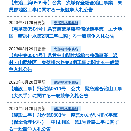
【恵治工第0509号】公共 流域保全総合治山事業 東
桑原地区工事に関する一般競争入札公告
2023年8月29日更新
恵那農林事務所
【恵基第0504号】県営農業基盤整備促進事業 エナ地
区 暗渠排水第2期工事に関する一般競争入札公告
2023年8月29日更新
恵那農林事務所
【恵中第0504号】県営中山間地域総合整備事業 岩
村・山岡地区 集落排水路第2期工事に関する一般競
争入札公告
2023年8月28日更新
飛騨農林事務所
【建設工事】飛治第0511号 公共 緊急総合治山工事
（大久手）に関する一般競争入札公告
2023年8月28日更新
飛騨農林事務所
【建設工事】飛か第0501号 県営かんがい排水事業
（保全合理化型） 中根地区 第1号管路工事に関す
る一般競争入札公告