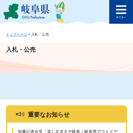
ペ
メ
このページの本文へ
ー
ニ
メ
ジ
ュ
ニ
の
ー
ュ
先
を
ー
頭
飛
トップページ
>
入札・公売
で
ば
す
し
入札・公売
。
て
本
文
へ
重要なお知らせ
知事記者会見「楽しすぎるぞ岐阜！岐阜県アウトドア