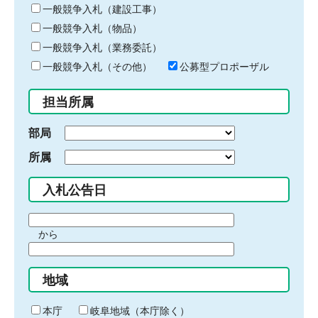
キ
一般競争入札（建設工事）
ー
一般競争入札（物品）
ワ
一般競争入札（業務委託）
ー
ド
一般競争入札（その他）
公募型プロポーザル
を
入
担当所属
力
部局
所属
入札公告日
期
から
間
期
の
間
始
地域
の
ま
終
り
わ
本庁
岐阜地域（本庁除く）