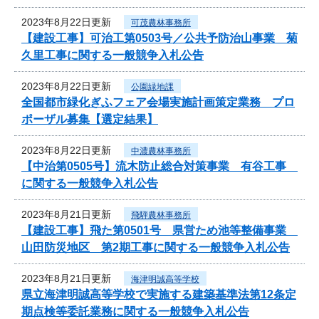
2023年8月22日更新
可茂農林事務所
【建設工事】可治工第0503号／公共予防治山事業 菊
久里工事に関する一般競争入札公告
2023年8月22日更新
公園緑地課
全国都市緑化ぎふフェア会場実施計画策定業務 プロ
ポーザル募集【選定結果】
2023年8月22日更新
中濃農林事務所
【中治第0505号】流木防止総合対策事業 有谷工事
に関する一般競争入札公告
2023年8月21日更新
飛騨農林事務所
【建設工事】飛た第0501号 県営ため池等整備事業
山田防災地区 第2期工事に関する一般競争入札公告
2023年8月21日更新
海津明誠高等学校
県立海津明誠高等学校で実施する建築基準法第12条定
期点検等委託業務に関する一般競争入札公告