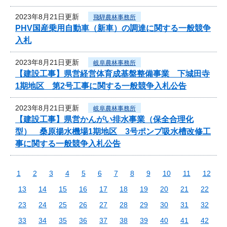
2023年8月21日更新
飛騨農林事務所
PHV国産乗用自動車（新車）の調達に関する一般競争
入札
2023年8月21日更新
岐阜農林事務所
【建設工事】県営経営体育成基盤整備事業 下城田寺
1期地区 第2号工事に関する一般競争入札公告
2023年8月21日更新
岐阜農林事務所
【建設工事】県営かんがい排水事業（保全合理化
型） 桑原揚水機場1期地区 3号ポンプ吸水槽改修工
事に関する一般競争入札公告
1
2
3
4
5
6
7
8
9
10
11
12
13
14
15
16
17
18
19
20
21
22
23
24
25
26
27
28
29
30
31
32
33
34
35
36
37
38
39
40
41
42