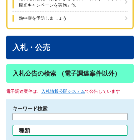
観光キャンペーンを実施」他
熱中症を予防しましょう
本
文
入札・公売
入札公告の検索 （電子調達案件以外）
電子調達案件は、
入札情報公開システム
で公告しています
キーワード検索
検
索
す
種類
る