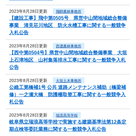
2023年8月28日更新
飛騨農林事務所
【建設工事】飛中第0505号 県営中山間地域総合整備
事業 清見荘川地区 防火水槽工事に関する一般競争
入札公告
2023年8月28日更新
西濃農林事務所
【西中第0504号】県営中山間地域総合整備事業 大垣
上石津地区 山村集落排水工事に関する一般競争入札
公告
2023年8月28日更新
大垣土木事務所
公維工第橋補1号 公共 道路メンテナンス補助（橋梁補
修）一之瀬大橋 防護柵取替工事に関する一般競争入
札公告
2023年8月28日更新
瑞浪高等学校
岐阜県立瑞浪高等学校で実施する建築基準法第12条定
期点検等委託業務に関する一般競争入札公告