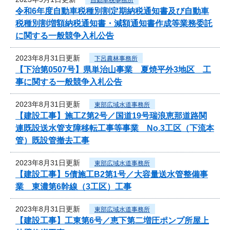
令和6年度自動車税種別割定期納税通知書及び自動車
税種別割増額納税通知書・減額通知書作成等業務委託
に関する一般競争入札公告
2023年8月31日更新
下呂農林事務所
【下治第0507号】県単治山事業 夏焼平外3地区 工
事に関する一般競争入札公告
2023年8月31日更新
東部広域水道事務所
【建設工事】施工Z第2号／国道19号瑞浪恵那道路関
連既設送水管支障移転工事等事業 No.3工区（下流本
管）既設管撤去工事
2023年8月31日更新
東部広域水道事務所
【建設工事】5債施工B2第1号／大容量送水管整備事
業 東濃第6幹線（3工区）工事
2023年8月31日更新
東部広域水道事務所
【建設工事】工東第6号／恵下第二増圧ポンプ所屋上