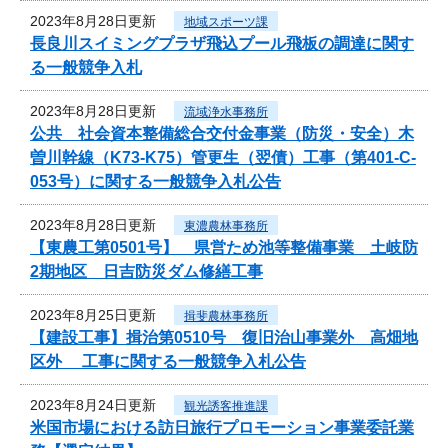
2023年8月28日更新
地域スポーツ課
長良川スイミングプラザ飛込プール飛板の調達に関す
る一般競争入札
2023年8月28日更新
流域浄水事務所
公共 社会資本整備総合交付金事業（防災・安全）木
曽川幹線（K73-K75）管更生（翌債）工事（第401-C-
053号）に関する一般競争入札公告
2023年8月28日更新
東濃農林事務所
【東農工第0501号】 県営ため池等整備事業 土岐防
2期地区 日吉防災ダム修繕工事
2023年8月25日更新
揖斐農林事務所
【建設工事】揖治第0510号 復旧治山事業外 高畑地
区外 工事に関する一般競争入札公告
2023年8月24日更新
観光誘客推進課
米国市場における訪日旅行プロモーション事業委託業