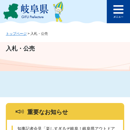
ペ
メ
このページの本文へ
ー
ニ
メ
ジ
ュ
ニ
の
ー
ュ
先
を
ー
頭
飛
トップページ
>
入札・公売
で
ば
す
し
入札・公売
。
て
本
文
へ
重要なお知らせ
知事記者会見「楽しすぎるぞ岐阜！岐阜県アウトドア