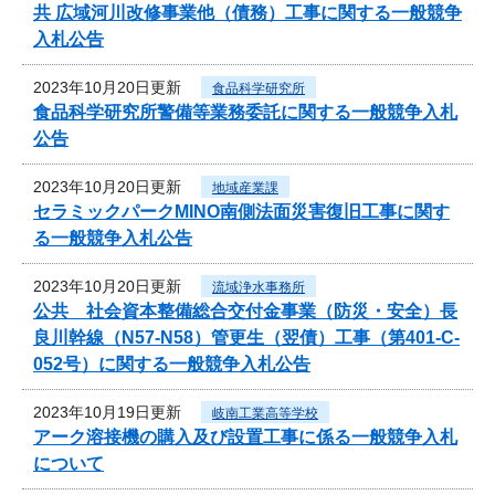
共 広域河川改修事業他（債務）工事に関する一般競争
入札公告
2023年10月20日更新
食品科学研究所
食品科学研究所警備等業務委託に関する一般競争入札
公告
2023年10月20日更新
地域産業課
セラミックパークMINO南側法面災害復旧工事に関す
る一般競争入札公告
2023年10月20日更新
流域浄水事務所
公共 社会資本整備総合交付金事業（防災・安全）長
良川幹線（N57-N58）管更生（翌債）工事（第401-C-
052号）に関する一般競争入札公告
2023年10月19日更新
岐南工業高等学校
アーク溶接機の購入及び設置工事に係る一般競争入札
について