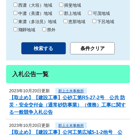
り
西濃（大垣）地域
揖斐地域
中濃（美濃）地域
郡上地域
可茂地域
東濃（多治見）地域
恵那地域
下呂地域
飛騨地域
県外
入札公告一覧
2023年10月20日更新
郡上土木事務所
【取止め】【建設工事】公砂工第R5-27-2号 公共 防
災・安全交付金（通常砂防事業）（債務）工事に関す
る一般競争入札公告
2023年10月20日更新
郡上土木事務所
【取止め】【建設工事】公河工第広域5-1-2他号 公