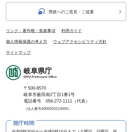
県政へのご意見・ご提案
リンク・著作権・免責事項
利用ガイド
個人情報保護の考え方
ウェブアクセシビリティ方針
サイトマップ
岐阜県庁
GIFU Prefectural Office
〒500-8570
岐阜市薮田南2丁目1番1号
電話番号 058-272-1111（代表）
（法人番号4000020210005）
開庁時間
午前8時30分から午後5時15分まで
（土曜日、日曜日、祝