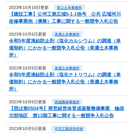
2023年10月10日更新
郡上土木事務所
【建設工事】公河工第広域5-1-1他号 公共 広域河川
改修事業他（債務）工事に関する一般競争入札公告
2023年10月6日更新
美濃土木事務所
令和5年度凍結防止剤（塩化カルシウム）の調達（単
価契約）にかかる一般競争入札公告（美濃土木事務
所）
2023年10月6日更新
美濃土木事務所
令和5年度凍結防止剤（塩化ナトリウム）の調達（単
価契約）にかかる一般競争入札公告（美濃土木事務
所）
2023年10月6日更新
西濃農林事務所
【西ほ第0504号】県営経営体育成基盤整備事業 楡俣
北部地区 第13期工事に関する一般競争入札公告
2023年10月5日更新
可児工業高等学校