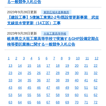
る一般競争入札公告
2023年9月28日更新
東部広域水道事務所
【建設工事】5債施工東第2-2号/既設管更新事業 武並
支線送水管更新（14工区）工事
2023年9月28日更新
大垣工業高等学校
岐阜県立大垣工業高等学校で実施するGHP設備定期点
検等委託業務に関する一般競争入札公告
1
2
3
4
5
6
7
8
9
10
11
12
13
14
15
16
17
18
19
20
21
22
23
24
25
26
27
28
29
30
31
32
33
34
35
36
37
38
39
40
41
42
43
44
45
46
47
48
49
50
51
52
53
54
55
56
57
58
59
60
61
62
63
64
65
66
67
68
69
70
71
72