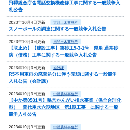
飛騨総合庁舎電話交換機改修工事に関する一般競争入
札公告
2023年10月4日更新
古川土木事務所
スノーポールの調達に関する一般競争入札公告
2023年10月3日更新
揖斐土木事務所
【取止め】【建設工事】第砂工5-3-1号 県単 通常砂
防（債務）工事に関する一般競争入札公告
2023年10月3日更新
会計課
R5不用車両の廃棄処分に伴う売却に関する一般競争
入札公告（会計課）
2023年10月3日更新
中濃農林事務所
【中か第0501号】県営かんがい排水事業（保全合理化
型） 曽代用水六期地区 第1期工事 に関する一般
競争入札公告
2023年10月3日更新
中濃農林事務所