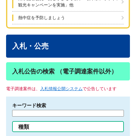
観光キャンペーンを実施」他
熱中症を予防しましょう
本
文
入札・公売
入札公告の検索 （電子調達案件以外）
電子調達案件は、
入札情報公開システム
で公告しています
キーワード検索
検
索
す
種類
る