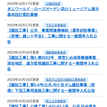
2023年10月17日更新
公園緑地課
ぎふワールド・ローズガーデン花のミュージアム展示
基本設計委託業務
2023年10月17日更新
下呂土木事務所
【建設工事】公共 事業間連携補助（通常砂防事業）
（翌債）越シケ平谷2 工事に関する一般競争入札公
告
2023年10月16日更新
飛騨農林事務所
【建設工事】飛た第0503号 県営ため池等整備事業
深谷地区 遠方監視施設工事に関する一般競争入札公
告
2023年10月16日更新
長良川上流河川開発工事事務所
【建設工事】第5-4号/公共 内ケ谷ダム建設事業（翌
債）下流工事用道路工事に関する一般競争入札公告
2023年10月16日更新
郡上土木事務所
【建設工事】公建工第1-A01-61-1号 公共 社会資本