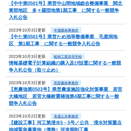
【中中第0501号】県営中山間地域総合整備事業 関北
東部地区 多々羅団地第1期工事 に関する一般競争
入札公告
2023年10月3日更新
中濃農林事務所
【中た第0501号】県営ため池等整備事業 毛鹿洞地
区 第1期工事 に関する一般競争入札公告
2023年10月3日更新
岐南工業高等学校
情報基礎電子計算組織の購入及び設置に関する一般競
争入札公告（取り止め）
2023年10月3日更新
恵那農林事務所
【恵農強第0503号】県営農道施設強化対策事業 若宮
大橋地区 若宮大橋耐震補強第4期工事に関する一般
競争入札公告
2023年10月2日更新
美濃土木事務所
【建設工事】河工第浸水5－5号／公共 浸水対策重点
地域緊急事業他（債務）河道掘削工事