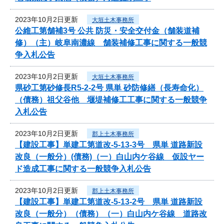
2023年10月2日更新
大垣土木事務所
公維工第舗補3号 公共 防災・安全交付金（舗装道補
修）（主）岐阜南濃線 舗装補修工事に関する一般競
争入札公告
2023年10月2日更新
大垣土木事務所
県砂工第砂修長R5-2-2号 県単 砂防修繕（長寿命化）
（債務）祖父谷他 堰堤補修工工事に関する一般競争
入札公告
2023年10月2日更新
郡上土木事務所
【建設工事】単建工第道改-5-13-3号 県単 道路新設
改良（一般分）(債務)（一）白山内ケ谷線 仮設ヤー
ド造成工事に関する一般競争入札公告
2023年10月2日更新
郡上土木事務所
【建設工事】単建工第道改-5-13-2号 県単 道路新設
改良（一般分）（債務）（一）白山内ケ谷線 道路改