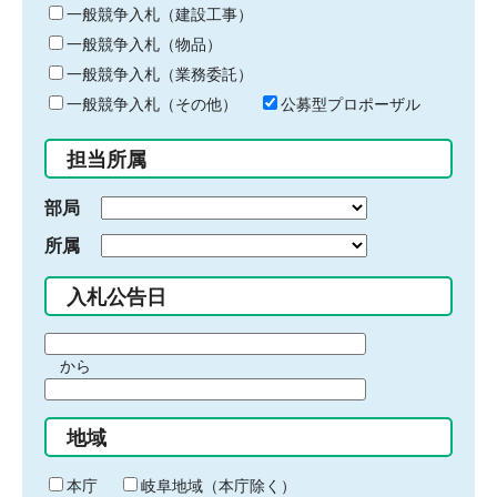
キ
一般競争入札（建設工事）
ー
一般競争入札（物品）
ワ
一般競争入札（業務委託）
ー
ド
一般競争入札（その他）
公募型プロポーザル
を
入
担当所属
力
部局
所属
入札公告日
期
から
間
期
の
間
始
地域
の
ま
終
り
わ
本庁
岐阜地域（本庁除く）