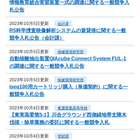
情報教育総合実習装置一式の調達に関する一般競争入
札公告
2023年10月5日更新
会計課
R5科学捜査映像解析システムの賃貸借に関する一般
競争入札公告（会計課）
2023年10月5日更新
保健環境研究所
自動核酸抽出装置QIAcube Connect System FUL-1
の調達に関する一般競争入札公告
2023年10月5日更新
保健環境研究所
iseq100用カートリッジ購入（単価契約）に関する一
般競争入札公告
2023年10月4日更新
東濃実業高等学校
【東実高委第5-1】川合グラウンド西側緑地帯支障木
伐採・除草業務の委託に関する一般競争入札
2023年10月4日更新
管財課