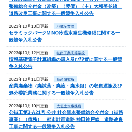
整備総合交付金（改築）（翌債）（主）大和美並線
道路改良工事に関する一般競争入札公告
2023年10月13日更新
地域産業課
セラミックパークMINO冷温水発生機修繕に関する一
般競争入札公告
2023年10月12日更新
岐南工業高等学校
情報基礎電子計算組織の購入及び設置に関する一般競
争入札公告
2023年10月11日更新
畜産研究所
産業廃棄物（廃試薬・廃液・廃水銀）の収集運搬及び
処分委託業務に関する一般競争入札公告
2023年10月10日更新
大垣土木事務所
公街工第3-A21号 公共 社会資本整備総合交付金（街路
事業）（債務） 都市計画道路 神田神戸線 道路改良
工事に関する一般競争入札公告