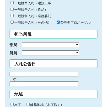
キ
一般競争入札（建設工事）
ー
一般競争入札（物品）
ワ
一般競争入札（業務委託）
ー
ド
一般競争入札（その他）
公募型プロポーザル
を
入
担当所属
力
部局
所属
入札公告日
期
から
間
期
の
間
始
地域
の
ま
終
り
わ
本庁
岐阜地域（本庁除く）