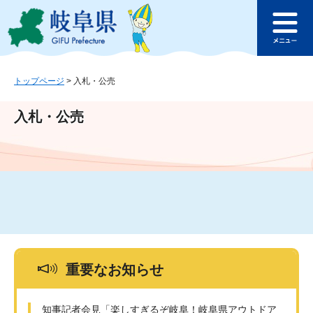
ペ
メ
このページの本文へ
ー
ニ
メ
ジ
ュ
ニ
の
ー
ュ
先
を
ー
頭
飛
トップページ
>
入札・公売
で
ば
す
し
入札・公売
。
て
本
文
へ
重要なお知らせ
知事記者会見「楽しすぎるぞ岐阜！岐阜県アウトドア