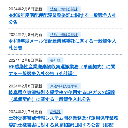
2024年2月8日更新
法務・情報公開課
令和6年度宅配便配達業務委託に関する一般競争入札
公告
2024年2月8日更新
法務・情報公開課
令和6年度メール便配達業務委託に関する一般競争入
札公告
2024年2月8日更新
会計課
R6感染性産業廃棄物収集運搬業務（単価契約）に関
する一般競争入札公告（会計課）
2024年2月8日更新
東濃特別支援学校
岐阜県立東濃特別支援学校で使用するLPガスの調達
（単価契約）に関する一般競争入札公告
2024年2月7日更新
砂防課
土砂災害警戒情報システム開発業務及び運用保守業務
委託仕様書案に対する意見招請に関する公告（砂防