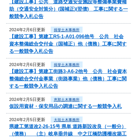
【建設工事】公共 道路交通安全施設等整備事業費補
助（交通安全対策分）(国補正)(翌債) 工事に関する一
般競争入札公告
2024年2月6日更新
揖斐土木事務所
【建設工事】第建工R5-1-A01-096他号 公共 社会
資本整備総合交付金（国補正）他（債務）工事に関す
る一般競争入札公告
2024年2月6日更新
揖斐土木事務所
【建設工事】第建工街路3-A6-2他号 公共 社会資本
整備総合交付金事業（街路事業）他（債務）工事に関
する一般競争入札公告
2024年2月5日更新
恵那土木事務所
仮設用資材・保安用品の調達に関する一般競争入札
2024年2月5日更新
大垣土木事務所
県建工第道改2-26-15号 県単 道路新設改良（一般分）
（債務） （主）岐阜垂井線 中之江橋防護柵改築工