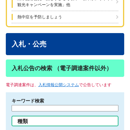
観光キャンペーンを実施」他
熱中症を予防しましょう
本
文
入札・公売
入札公告の検索 （電子調達案件以外）
電子調達案件は、
入札情報公開システム
で公告しています
キーワード検索
検
索
す
種類
る