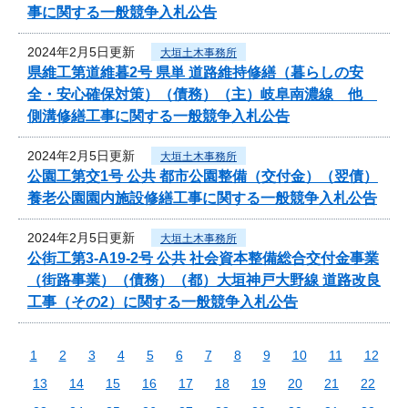
事に関する一般競争入札公告
2024年2月5日更新
大垣土木事務所
県維工第道維暮2号 県単 道路維持修繕（暮らしの安
全・安心確保対策）（債務）（主）岐阜南濃線 他
側溝修繕工事に関する一般競争入札公告
2024年2月5日更新
大垣土木事務所
公園工第交1号 公共 都市公園整備（交付金）（翌債）
養老公園園内施設修繕工事に関する一般競争入札公告
2024年2月5日更新
大垣土木事務所
公街工第3-A19-2号 公共 社会資本整備総合交付金事業
（街路事業）（債務）（都）大垣神戸大野線 道路改良
工事（その2）に関する一般競争入札公告
1
2
3
4
5
6
7
8
9
10
11
12
13
14
15
16
17
18
19
20
21
22