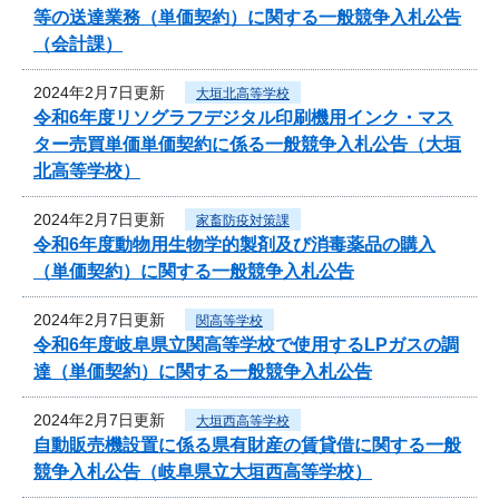
等の送達業務（単価契約）に関する一般競争入札公告
（会計課）
2024年2月7日更新
大垣北高等学校
令和6年度リソグラフデジタル印刷機用インク・マス
ター売買単価単価契約に係る一般競争入札公告（大垣
北高等学校）
2024年2月7日更新
家畜防疫対策課
令和6年度動物用生物学的製剤及び消毒薬品の購入
（単価契約）に関する一般競争入札公告
2024年2月7日更新
関高等学校
令和6年度岐阜県立関高等学校で使用するLPガスの調
達（単価契約）に関する一般競争入札公告
2024年2月7日更新
大垣西高等学校
自動販売機設置に係る県有財産の賃貸借に関する一般
競争入札公告（岐阜県立大垣西高等学校）