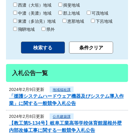
り
西濃（大垣）地域
揖斐地域
中濃（美濃）地域
郡上地域
可茂地域
東濃（多治見）地域
恵那地域
下呂地域
飛騨地域
県外
入札公告一覧
2024年2月9日更新
地域福祉課
「援護システムハードウェア機器及びシステム導入作
業」に関する一般競争入札公告
2024年2月8日更新
公共建築課
【教工第5-134号】岐阜工業高等学校体育館屋根外壁
内部改修工事に関する一般競争入札公告