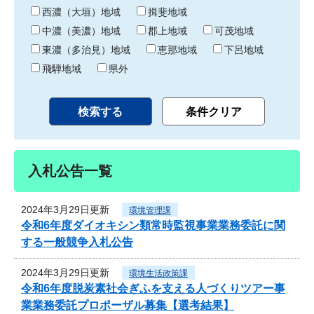
り
西濃（大垣）地域
揖斐地域
中濃（美濃）地域
郡上地域
可茂地域
東濃（多治見）地域
恵那地域
下呂地域
飛騨地域
県外
入札公告一覧
2024年3月29日更新
環境管理課
令和6年度ダイオキシン類常時監視事業業務委託に関
する一般競争入札公告
2024年3月29日更新
環境生活政策課
令和6年度脱炭素社会ぎふを支える人づくりツアー事
業業務委託プロポーザル募集【選考結果】