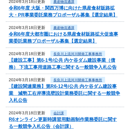
2024年3月18日更新
農産物流通課
令和6年度 大阪・関西万博に向けた県産食材販路拡
大・PR事業委託業務プロポーザル募集【選定結果】
2024年3月18日更新
農産物流通課
令和6年度大都市圏における県産食材販路拡大促進事
業委託業務プロポーザル募集【選定結果】
2024年3月18日更新
長良川上流河川開発工事事務所
【建設工事】第6-1号/公共 内ケ谷ダム建設事業（債
務） 下流工事用道路工事に関する一般競争入札公告
2024年3月18日更新
長良川上流河川開発工事事務所
【建設関連業務】第R6-12号/公共 内ケ谷ダム建設事
業 減勢工右岸導流壁設計業務委託に関する一般競争
入札公告
2024年3月18日更新
会計課
R6オンライン更新時講習用動画制作業務委託に関す
る一般競争入札公告（会計課）