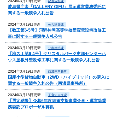
2024年3月19日更新
秘書広報課
岐阜県庁舎「GALLERY GIFU」展示運営業務委託に
関する一般競争入札公告
2024年3月19日更新
公共建築課
【教工第6-5号】飛騨神岡高等学校受変電設備改修工
事に関する一般競争入札公告
2024年3月19日更新
公共建築課
【地ス工第6-4号】クリスタルパーク恵那センターハ
ウス屋根外壁改修工事に関する一般競争入札公告
2024年3月19日更新
西濃県事務所
国産小型貨物自動車（2WD・ハイブリッド）の購入に
関する一般競争入札公告（西濃県事務所）
2024年3月18日更新
子育て支援課
【選定結果】令和6年度結婚支援事業企画・運営等業
務委託プロポーザル募集