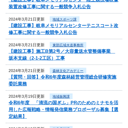
装置改修工事に関する一般競争入札公告
2024年3月21日更新
地域スポーツ課
【建設工事】岐阜メモリアルセンターテニスコート改
修工事に関する一般競争入札公告
2024年3月21日更新
東部広域水道事務所
【建設工事】施工B第2号／大容量送水管整備事業
坂本支線（2-1-2工区）工事
2024年3月21日更新
森林文化アカデミー
【質問・回答】令和6年度森林経営管理総合研修実施
委託業務
2024年3月19日更新
地域振興課
令和6年度 「清流の国ぎふ」PRのためのミナモを活
用した広報戦略・情報発信業務プロポーザル募集【選
定結果】