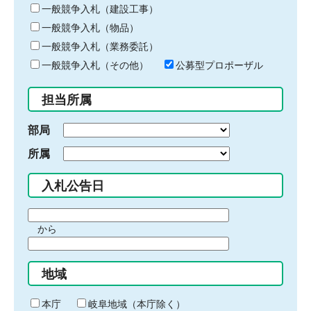
キ
一般競争入札（建設工事）
ー
一般競争入札（物品）
ワ
一般競争入札（業務委託）
ー
ド
一般競争入札（その他）
公募型プロポーザル
を
入
担当所属
力
部局
所属
入札公告日
期
から
間
期
の
間
始
地域
の
ま
終
り
わ
本庁
岐阜地域（本庁除く）