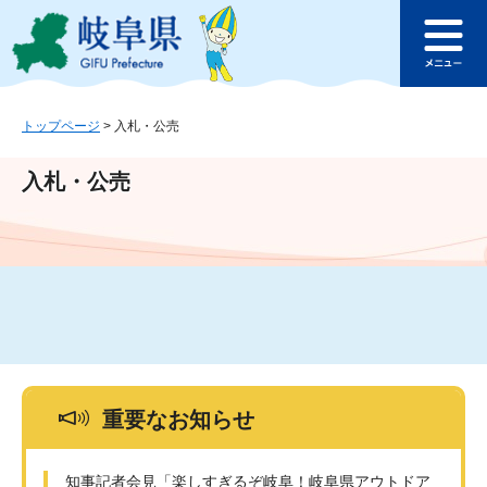
ペ
メ
このページの本文へ
ー
ニ
メ
ジ
ュ
ニ
の
ー
ュ
先
を
ー
頭
飛
トップページ
>
入札・公売
で
ば
す
し
入札・公売
。
て
本
文
へ
重要なお知らせ
知事記者会見「楽しすぎるぞ岐阜！岐阜県アウトドア