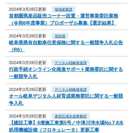
2024年3月28日更新
地域産業課
首都圏県産品販売コーナー設置・運営事業委託業務
（令和6年度事業）プロポーザル募集【選定結果】
2024年3月28日更新
管財課
岐阜県県有自動車任意保険に関する一般競争入札公告
（R6）
2024年3月28日更新
デジタル戦略推進課
行政手続オンライン化推進サポート業務委託に関する
一般競争入札
2024年3月28日更新
デジタル戦略推進課
オール岐阜デジタル人材育成業務委託に関する一般競
争入札
2024年3月28日更新
東部広域水道事務所
【建設工事】6債施工東第5号／中津川浄水場No.7,8水
処理機械設備（フロキュレータ）更新工事