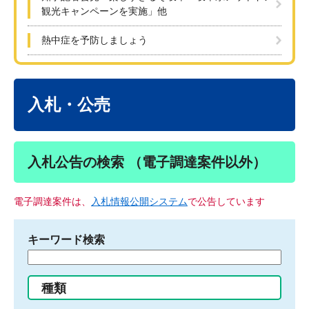
観光キャンペーンを実施」他
熱中症を予防しましょう
本
文
入札・公売
入札公告の検索 （電子調達案件以外）
電子調達案件は、
入札情報公開システム
で公告しています
キーワード検索
検
索
す
種類
る