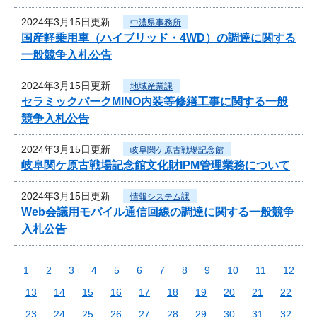
2024年3月15日更新
中濃県事務所
国産軽乗用車（ハイブリッド・4WD）の調達に関する
一般競争入札公告
2024年3月15日更新
地域産業課
セラミックパークMINO内装等修繕工事に関する一般
競争入札公告
2024年3月15日更新
岐阜関ケ原古戦場記念館
岐阜関ケ原古戦場記念館文化財IPM管理業務について
2024年3月15日更新
情報システム課
Web会議用モバイル通信回線の調達に関する一般競争
入札公告
1
2
3
4
5
6
7
8
9
10
11
12
13
14
15
16
17
18
19
20
21
22
23
24
25
26
27
28
29
30
31
32