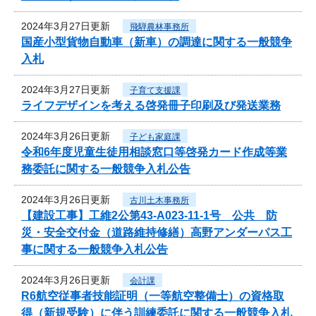
2024年3月27日更新
飛騨農林事務所
国産小型貨物自動車（新車）の調達に関する一般競争
入札
2024年3月27日更新
子育て支援課
ライフデザインを考える啓発冊子印刷及び発送業務
2024年3月26日更新
子ども家庭課
令和6年度児童生徒用相談窓口等啓発カード作成等業
務委託に関する一般競争入札公告
2024年3月26日更新
古川土木事務所
【建設工事】工維2公第43-A023-11-1号 公共 防
災・安全交付金（道路維持修繕）高野アンダーパス工
事に関する一般競争入札公告
2024年3月26日更新
会計課
R6航空従事者技能証明（一等航空整備士）の資格取
得（新規受験）に伴う訓練委託に関する一般競争入札