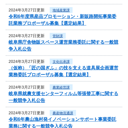
2024年3月27日更新
地域産業課
令和6年度県産品プロモーション・新販路開拓事業委
託業務プロポーザル募集【選定結果】
2024年3月27日更新
管財課
岐阜県庁舎物販スペース運営業務委託に関する一般競
争入札公告
2024年3月27日更新
文化伝承課
（仮称）「匠の国ぎふ」の技を支える道具展企画運営
業務委託プロポーザル募集【選定結果】
2024年3月27日更新
農業経営課
岐阜県就農支援センターフィルム等張替工事に関する
一般競争入札公告
2024年3月27日更新
農産物流通課
令和6年農山漁村発イノベーションサポート事業委託
業務に関する一般競争入札公告