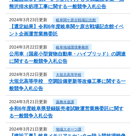
熊沢排水処理工事に関する一般競争入札公告
2024年3月23日更新
岐阜関ケ原古戦場記念館
【選定結果】令和6年度岐阜関ケ原古戦場記念館イベ
ント企画運営業務委託
2024年3月22日更新
岐阜地域環境事務所
公用車（国産小型貨物自動車・ハイブリッド）の調達
に関する一般競争入札公告
2024年3月22日更新
大垣北高等学校
大垣北高等学校 空調設備更新等改修工事に関する一
般競争入札公告
2024年3月21日更新
薬務水道課
令和6年度岐阜県登録販売者試験運営業務委託に関す
る一般競争入札公告
2024年3月21日更新
地域スポーツ課
【建設工事】岐阜メモリアルセンター陸上競技場映像