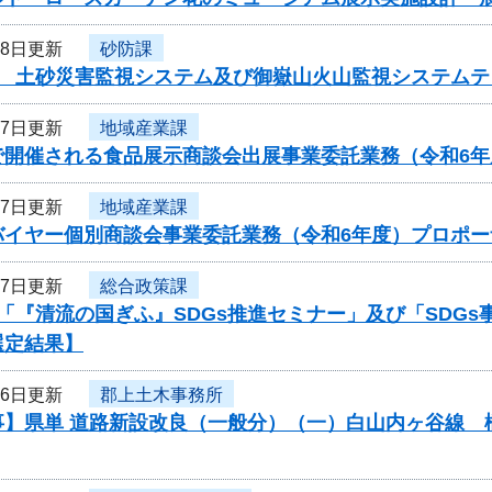
18日更新
砂防課
度 土砂災害監視システム及び御嶽山火山監視システム
17日更新
地域産業課
で開催される食品展示商談会出展事業委託業務（令和6
17日更新
地域産業課
バイヤー個別商談会事業委託業務（令和6年度）プロポー
17日更新
総合政策課
「『清流の国ぎふ』SDGs推進セミナー」及び「SDG
選定結果】
16日更新
郡上土木事務所
事】県単 道路新設改良（一般分）（一）白山内ヶ谷線 