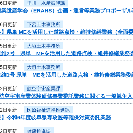
16日更新
里川・水産振興課
農業遺産学会（ERAHS）企画・運営等業務プロポーザ
16日更新
下呂土木事務所
事】県単 MEを活用した道路点検・維持修繕業務（全面
15日更新
大垣土木事務所
道維2号 県単 MEを活用した道路点検・維持修繕業務
15日更新
大垣土木事務所
道維1号 県単 MEを活用した道路点検・維持修繕業務
12日更新
航空宇宙産業課
度航空宇宙産業体験研修事業委託業務に関する一般競争入
12日更新
医療福祉連携推進課
果】令和6年度岐阜県専攻医等確保対策委託業務
12日更新
健康推進課