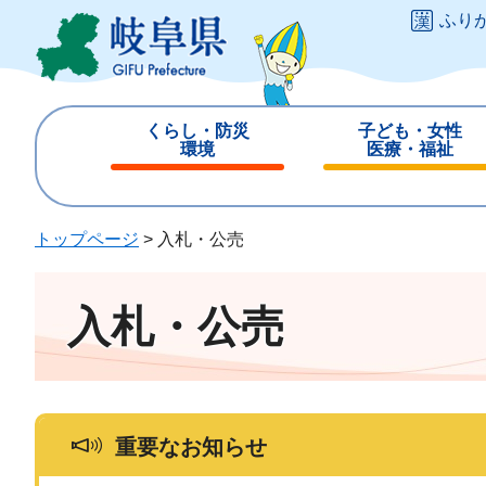
ペ
メ
ふり
ー
ニ
ジ
ュ
の
ー
先
を
くらし・防災
子ども・女性
頭
飛
環境
医療・福祉
で
ば
閉
閉
す
し
じ
じ
。
て
る
る
トップページ
>
入札・公売
本
文
へ
入札・公売
重要なお知らせ