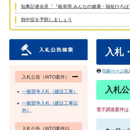
知事記者会見「『岐阜県 みんなの健康・福祉ひろば
熱中症を予防しましょう
本
入札
文
印刷ページ表
入札公告（WTO案件）
入札公
一般競争入札（建設工事）
一般競争入札（建設工事以
電子調達案件は
外）
入札公告（WTO案件以