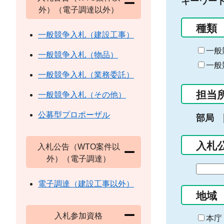
キーワー
外）（電子調達以外）
種類
一般競争入札（建設工事）
一般
一般競争入札（物品）
一般
一般競争入札（業務委託）
担当
一般競争入札（その他）
公募型プロポーザル
部局
入札
入札公告（WTO案件以
外）（電子調達）
期
間
電子調達（建設工事以外）
の
地域
始
入札参加資格
ま
本庁