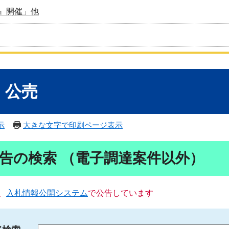
』開催」他
・公売
示
大きな文字で印刷ページ表示
告の検索 （電子調達案件以外）
、
入札情報公開システム
で公告しています