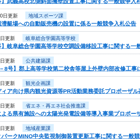
事】武義高校北側斜面擁壁設置工事に関する一般競争入
10日更新
地域スポーツ課
辺漕艇場への自動販売機の設置に係る一般競争入札公告
9日更新
岐阜総合学園高等学校
事】岐阜総合学園高等学校空調設備移設工事に関する一
9日更新
公共建築課
6－8号】郡上高等学校第二校舎等屋上外壁内部改修工事
9日更新
観光企画課
ディア向け県内観光資源等PR活動業務委託プロポーザル
8日更新
省エネ・再エネ社会推進課
式による県有施設への太陽光発電設備等導入事業プロポー
8日更新
地域産業課
クパークMINO中央監視制御装置更新工事に関する一般