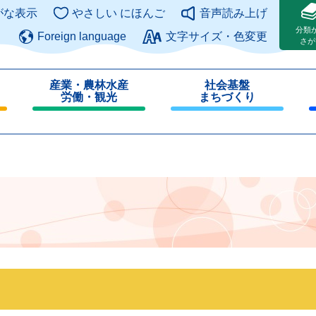
このページの本文へ
がな表示
やさしい にほんご
音声読み上げ
分類
Foreign language
文字サイズ・色変更
さが
産業・農林水産
社会基盤
労働・観光
まちづくり
閉
閉
じ
じ
る
る