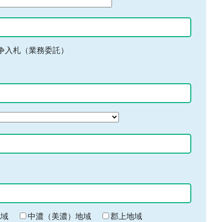
争入札（業務委託）
地域
中濃（美濃）地域
郡上地域