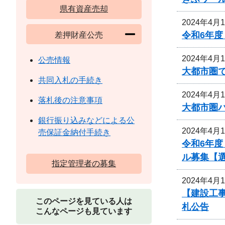
県有資産売却
2024年4月
令和6年
差押財産公売
2024年4月
公売情報
大都市圏
共同入札の手続き
2024年4月
落札後の注意事項
大都市圏
銀行振り込みなどによる公
2024年4月
売保証金納付手続き
令和6年度
ル募集【
指定管理者の募集
2024年4月
【建設工
このページを見ている人は
札公告
こんなページも見ています