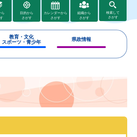
検索して
から
目的から
カレンダーから
組織から
さがす
す
さがす
さがす
さがす
教育・文化
県政情報
スポーツ・青少年
閉
閉
じ
じ
る
る