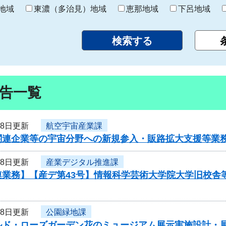
り
地域
東濃（多治見）地域
恵那地域
下呂地域
告一覧
18日更新
航空宇宙産業課
関連企業等の宇宙分野への新規参入・販路拡大支援等業
18日更新
産業デジタル推進課
連業務】【産デ第43号】情報科学芸術大学院大学旧校舎
18日更新
公園緑地課
ルド・ローズガーデン花のミュージアム展示実施設計・