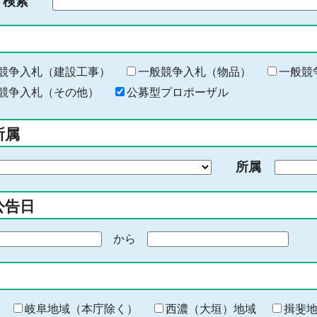
ド検索
検
索
す
る
キ
競争入札（建設工事）
一般競争入札（物品）
一般競
ー
競争入札（その他）
公募型プロポーザル
ワ
ー
所属
ド
を
所属
入
力
公告日
から
期
間
の
終
わ
岐阜地域（本庁除く）
西濃（大垣）地域
揖斐