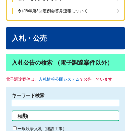
令和8年第3回定例会答弁速報について
本
文
入札・公売
入札公告の検索 （電子調達案件以外）
電子調達案件は、
入札情報公開システム
で公告しています
キーワード検索
検
索
す
種類
る
キ
一般競争入札（建設工事）