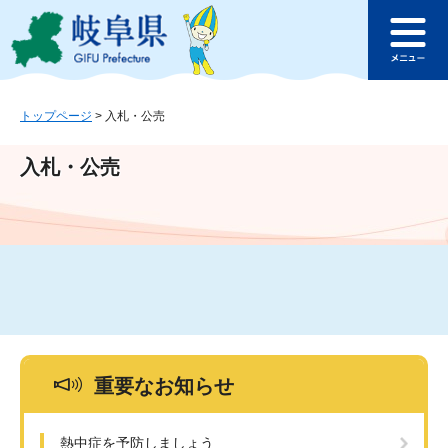
ペ
メ
このページの本文へ
ー
ニ
メ
ジ
ュ
ニ
の
ー
ュ
先
を
ー
頭
飛
トップページ
>
入札・公売
で
ば
す
し
入札・公売
。
て
本
文
へ
重要なお知らせ
熱中症を予防しましょう