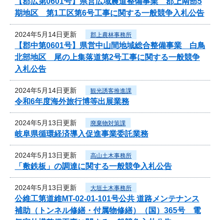
【郡広第0601号】県営広域農道整備事業 郡上南部5
期地区 第1工区第6号工事に関する一般競争入札公告
2024年5月14日更新
郡上農林事務所
【郡中第0601号】県営中山間地域総合整備事業 白鳥
北部地区 尾の上集落道第2号工事に関する一般競争
入札公告
2024年5月14日更新
観光誘客推進課
令和6年度海外旅行博等出展業務
2024年5月13日更新
廃棄物対策課
岐阜県循環経済導入促進事業委託業務
2024年5月13日更新
高山土木事務所
「敷鉄板」の調達に関する一般競争入札公告
2024年5月13日更新
大垣土木事務所
公維工第道維MT-02-01-101号公共 道路メンテナンス
補助（トンネル修繕・付属物修繕）（国）365号 電