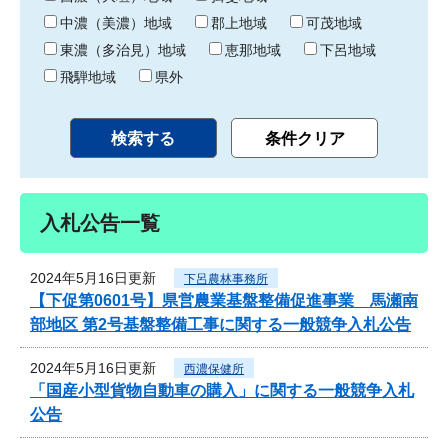
中濃（美濃）地域
郡上地域
可茂地域
東濃（多治見）地域
恵那地域
下呂地域
飛騨地域
県外
入札公告一覧
2024年5月16日更新
下呂農林事務所
【下促第0601号】県営農業基盤整備促進事業 馬瀬南
部地区 第2号基盤整備工事に関する一般競争入札公告
2024年5月16日更新
西濃保健所
「国産小型貨物自動車の購入」に関する一般競争入札
公告