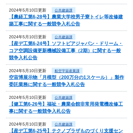
2024年5月10日更新
公共建築課
【農経工第6-28号】農業大学校男子寮トイレ等改修建
築工事に関する一般競争入札公告
2024年5月10日更新
公共建築課
【産デ工第6-24号】ソフトピアジャパン・ドリーム・
コア空調設備更新機械設備工事（2期）に関する一般
競争入札公告
2024年5月10日更新
航空宇宙産業課
空宙博展示物「月模型（200万分の1スケール）」製作
委託業務に関する一般競争入札公告
2024年5月10日更新
公共建築課
【健工第6-26号】福祉・農業会館非常用発電機改修工
事に関する一般競争入札公告
2024年5月10日更新
公共建築課
【産デ工第6-25号】テクノプラザものづくり支援セン