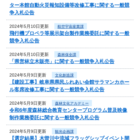
ター本館自動火災報知設備等改修工事に関する一般競
争入札公告
2024年5月10日更新
航空宇宙産業課
飛行機プロペラ等展示架台製作業務委託に関する一般
競争入札公告
2024年5月10日更新
森林保全課
「県営林立木販売」に関する一般競争入札公告
2024年5月9日更新
文化創造課
【建設工事】岐阜県県民ふれあい会館サラマンカホー
ル客席改修工事に関する一般競争入札公告
2024年5月9日更新
森林文化アカデミー
令和6年度森林総合教育センタープログラム普及映像
制作業務委託に関する一般競争入札公告
2024年5月9日更新
観光企画課
【選定結果】木曽川中流域フラッグシップイベント開