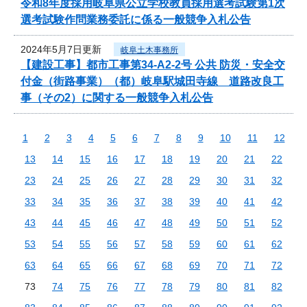
令和8年度採用岐阜県公立学校教員採用選考試験第1次
選考試験作問業務委託に係る一般競争入札公告
2024年5月7日更新
岐阜土木事務所
【建設工事】都市工事第34-A2-2号 公共 防災・安全交
付金（街路事業）（都）岐阜駅城田寺線 道路改良工
事（その2）に関する一般競争入札公告
1
2
3
4
5
6
7
8
9
10
11
12
13
14
15
16
17
18
19
20
21
22
23
24
25
26
27
28
29
30
31
32
33
34
35
36
37
38
39
40
41
42
43
44
45
46
47
48
49
50
51
52
53
54
55
56
57
58
59
60
61
62
63
64
65
66
67
68
69
70
71
72
73
74
75
76
77
78
79
80
81
82