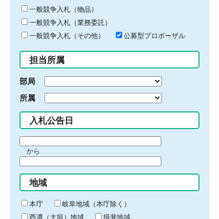
ー
一般競争入札（物品）
ワ
一般競争入札（業務委託）
ー
ド
一般競争入札（その他）
公募型プロポーザル
を
入
担当所属
力
部局
所属
入札公告日
期
から
間
期
の
間
始
地域
の
ま
終
り
わ
本庁
岐阜地域（本庁除く）
り
西濃（大垣）地域
揖斐地域