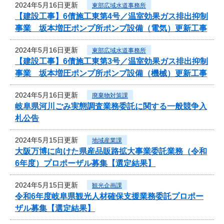
2024年5月16日更新
東部広域水道事務所
【建設工事】6債施工東第4号／温室効果ガス排出抑制
事業 坂本増圧ポンプ所ポンプ設備（電気）更新工事
2024年5月16日更新
東部広域水道事務所
【建設工事】6債施工東第3号／温室効果ガス排出抑制
事業 坂本増圧ポンプ所ポンプ設備（機械）更新工事
2024年5月16日更新
廃棄物対策課
岐阜県河川ごみ実態調査業務委託に関する一般競争入
札公告
2024年5月15日更新
地域産業課
大阪万博に向けた県産品販路拡大事業委託業務（令和
6年度）プロポーザル募集【選定結果】
2024年5月15日更新
観光企画課
令和6年度岐阜県観光人材確保支援業務委託プロポー
ザル募集【選定結果】