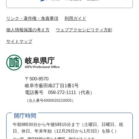
リンク・著作権・免責事項
利用ガイド
個人情報保護の考え方
ウェブアクセシビリティ方針
サイトマップ
岐阜県庁
GIFU Prefectural Office
〒500-8570
岐阜市薮田南2丁目1番1号
電話番号 058-272-1111（代表）
（法人番号4000020210005）
開庁時間
午前8時30分から午後5時15分まで
（土曜日、日曜日、祝
日、休日、年末年始（12月29日から1月3日）を除く）
※一部、開庁時間の異なる機関、施設があります。