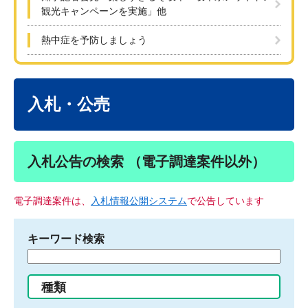
観光キャンペーンを実施」他
熱中症を予防しましょう
本
文
入札・公売
入札公告の検索 （電子調達案件以外）
電子調達案件は、
入札情報公開システム
で公告しています
キーワード検索
検
索
す
種類
る