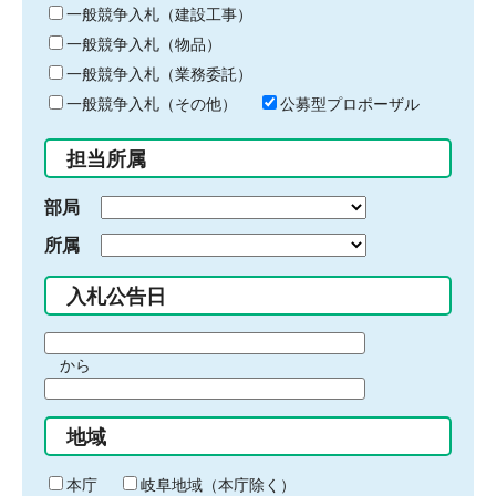
キ
一般競争入札（建設工事）
ー
一般競争入札（物品）
ワ
一般競争入札（業務委託）
ー
ド
一般競争入札（その他）
公募型プロポーザル
を
入
担当所属
力
部局
所属
入札公告日
期
から
間
期
の
間
始
地域
の
ま
終
り
わ
本庁
岐阜地域（本庁除く）