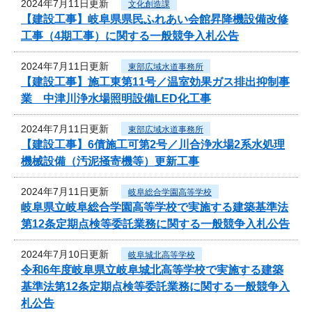
2024年7月11日更新
文化創造課
【建設工事】岐阜県県民ふれあい会館昇降機設備改修
工事（4期工事）に関する一般競争入札公告
2024年7月11日更新
東部広域水道事務所
【建設工事】施工東第11号／温室効果ガス排出抑制事
業 中津川浄水場照明設備LED化工事
2024年7月11日更新
東部広域水道事務所
【建設工事】6債施工可第2号／川合浄水場2系水処理
機械設備（汚泥掻寄機等）更新工事
2024年7月11日更新
岐阜総合学園高等学校
岐阜県立岐阜総合学園高等学校で実施する建築基準法
第12条定期点検等委託業務に関する一般競争入札公告
2024年7月10日更新
岐阜城北高等学校
令和6年度岐阜県立岐阜城北高等学校で実施する建築
基準法第12条定期点検等委託業務に関する一般競争入
札公告