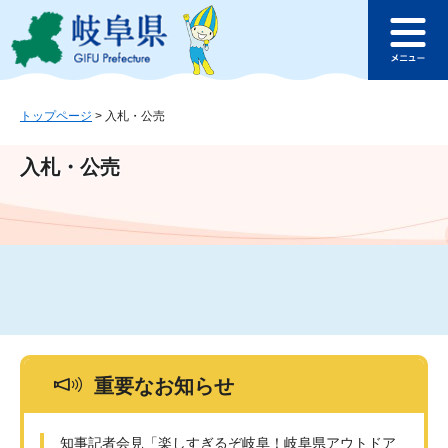
ペ
メ
このページの本文へ
ー
ニ
メ
ジ
ュ
ニ
の
ー
ュ
先
を
ー
頭
飛
トップページ
>
入札・公売
で
ば
す
し
入札・公売
。
て
本
文
へ
重要なお知らせ
知事記者会見「楽しすぎるぞ岐阜！岐阜県アウトドア