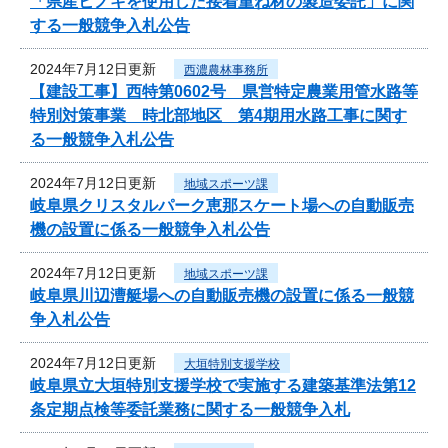
「県産ヒノキを使用した接着重ね材の製造委託」に関
する一般競争入札公告
2024年7月12日更新
西濃農林事務所
【建設工事】西特第0602号 県営特定農業用管水路等
特別対策事業 時北部地区 第4期用水路工事に関す
る一般競争入札公告
2024年7月12日更新
地域スポーツ課
岐阜県クリスタルパーク恵那スケート場への自動販売
機の設置に係る一般競争入札公告
2024年7月12日更新
地域スポーツ課
岐阜県川辺漕艇場への自動販売機の設置に係る一般競
争入札公告
2024年7月12日更新
大垣特別支援学校
岐阜県立大垣特別支援学校で実施する建築基準法第12
条定期点検等委託業務に関する一般競争入札