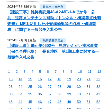
2024年7月8日更新
岐阜土木事務所
【建設工事】維持委託第48-A2-ME-1-Aほか号 公
共 道路メンテナンス補助（トンネル・橋梁等点検調
査費） MEを活用した小規模橋梁等の点検・修繕業
務 に関する一般競争入札公告
2024年7月8日更新
飛騨農林事務所
【建設工事】飛か第0602号 県営かんがい排水事業
（保全合理化型） 長倉地区 第1期工事に関する一
般競争入札公告
1
2
3
4
5
6
7
8
9
10
11
12
13
14
15
16
17
18
19
20
21
22
23
24
25
26
27
28
29
30
31
32
33
34
35
36
37
38
39
40
41
42
43
44
45
46
47
48
49
50
51
52