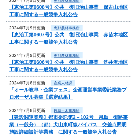
2024年7月9日更新
恵那農林事務所
【恵治工第0608号】公共 復旧治山事業 保古山地区
工事に関する一般競争入札公告
2024年7月9日更新
恵那農林事務所
【恵治工第0607号】公共 復旧治山事業 赤苗木地区
工事に関する一般競争入札公告
2024年7月9日更新
恵那農林事務所
【恵治工第0606号】公共 復旧治山事業 洗井沢地区
工事に関する一般競争入札公告
2024年7月8日更新
産業人材課
「オール岐阜・企業フェス」企画運営事業委託業務プ
ロポーザル募集【選定結果】
2024年7月8日更新
岐阜土木事務所
【建設関連業務】都市委託第2－102号 県単 街路事
業（一般分）（都）犬山東町線バイパス 交差点照明
施設詳細設計等業務 に関する一般競争入札公告