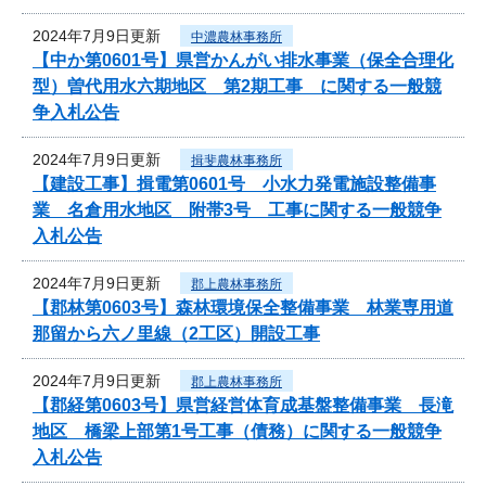
2024年7月9日更新
中濃農林事務所
【中か第0601号】県営かんがい排水事業（保全合理化
型）曽代用水六期地区 第2期工事 に関する一般競
争入札公告
2024年7月9日更新
揖斐農林事務所
【建設工事】揖電第0601号 小水力発電施設整備事
業 名倉用水地区 附帯3号 工事に関する一般競争
入札公告
2024年7月9日更新
郡上農林事務所
【郡林第0603号】森林環境保全整備事業 林業専用道
那留から六ノ里線（2工区）開設工事
2024年7月9日更新
郡上農林事務所
【郡経第0603号】県営経営体育成基盤整備事業 長滝
地区 橋梁上部第1号工事（債務）に関する一般競争
入札公告