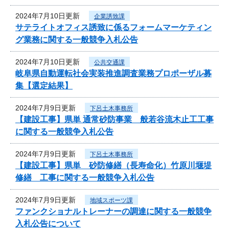
2024年7月10日更新
企業誘致課
サテライトオフィス誘致に係るフォームマーケティン
グ業務に関する一般競争入札公告
2024年7月10日更新
公共交通課
岐阜県自動運転社会実装推進調査業務プロポーザル募
集【選定結果】
2024年7月9日更新
下呂土木事務所
【建設工事】県単 通常砂防事業 般若谷流木止工工事
に関する一般競争入札公告
2024年7月9日更新
下呂土木事務所
【建設工事】県単 砂防修繕（長寿命化）竹原川堰堤
修繕 工事に関する一般競争入札公告
2024年7月9日更新
地域スポーツ課
ファンクショナルトレーナーの調達に関する一般競争
入札公告について