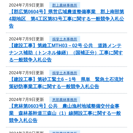
2024年7月9日更新
郡上農林事務所
【郡広第0604号】県営広域農道整備事業 郡上南部第
4期地区 第4工区第83号工事に関する一般競争入札公
告
2024年7月9日更新
揖斐土木事務所
【建設工事】第維工MTH03－02号 公共 道路メンテ
ナンス補助（トンネル修繕）（国補正分）工事に関す
る一般競争入札公告
2024年7月9日更新
揖斐土木事務所
【建設工事】第砂工緊土6－1号 県単 緊急土石流対
策砂防事業工事に関する一般競争入札公告
2024年7月9日更新
恵那農林事務所
【恵林第0603号】公共 農山漁村地域整備交付金事
業 森林基幹道三森山（1）線開設工事に関する一般
競争入札公告