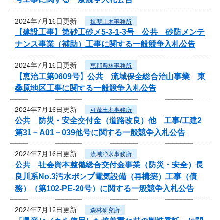
2024年7月16日更新
揖斐土木事務所
【建設工事】第砂工砂メ5-3-1-3号 公共 砂防メンテ
ナンス事業（補助）工事に関する一般競争入札公告
2024年7月16日更新
恵那農林事務所
【恵治工第0609号】公共 流域保全総合治山事業 東
桑原地区工事に関する一般競争入札公告
2024年7月16日更新
可茂土木事務所
公共 防災・安全交付金（道路改良）他 工事/工建2
第31－A01－039他号に関する一般競争入札公告
2024年7月16日更新
流域浄水事務所
公共 社会資本整備総合交付金事業（防災・安全）長
良川系No.3汚水ポンプ電気設備（再構築）工事（債
務）（第102-PE-20号）に関する一般競争入札公告
2024年7月12日更新
森林研究所