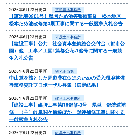
2026年6月23日更新
恵那農林事務所
【恵池第0801号】県営ため池等整備事業 松本地区
松本ため池改修第3期工事に関する一般競争入札公告
2026年6月23日更新
可茂土木事務所
【建設工事】公共 社会資本整備総合交付金（都市公
園）他 工事／工園1第都公花-1他号に関する一般競
争入札公告
2026年6月22日更新
観光企画課
中山道を核とした周遊滞在促進のための受入環境整備
等業務委託プロポーザル募集【選定結果】
2026年6月22日更新
岐阜土木事務所
【建設工事】維持工事第R8舗修-3号 県単 舗装道補
修 （主）岐阜関ケ原線ほか 舗装補修工事に関する
一般競争入札公告
2026年6月22日更新
岐阜土木事務所