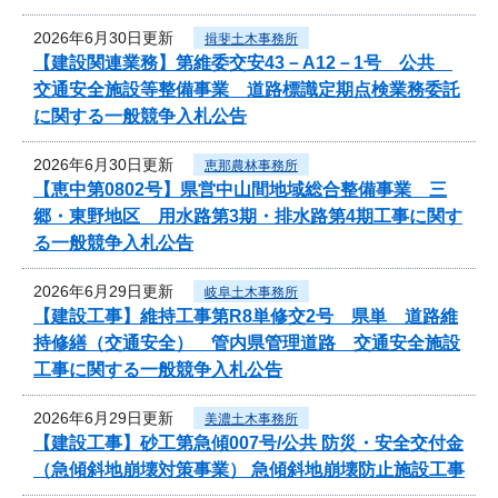
2026年6月30日更新
揖斐土木事務所
【建設関連業務】第維委交安43－A12－1号 公共
交通安全施設等整備事業 道路標識定期点検業務委託
に関する一般競争入札公告
2026年6月30日更新
恵那農林事務所
【恵中第0802号】県営中山間地域総合整備事業 三
郷・東野地区 用水路第3期・排水路第4期工事に関す
る一般競争入札公告
2026年6月29日更新
岐阜土木事務所
【建設工事】維持工事第R8単修交2号 県単 道路維
持修繕（交通安全） 管内県管理道路 交通安全施設
工事に関する一般競争入札公告
2026年6月29日更新
美濃土木事務所
【建設工事】砂工第急傾007号/公共 防災・安全交付金
（急傾斜地崩壊対策事業） 急傾斜地崩壊防止施設工事