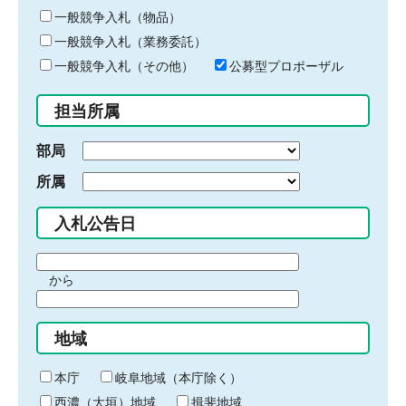
ー
一般競争入札（物品）
ワ
一般競争入札（業務委託）
ー
ド
一般競争入札（その他）
公募型プロポーザル
を
入
担当所属
力
部局
所属
入札公告日
期
から
間
期
の
間
始
地域
の
ま
終
り
わ
本庁
岐阜地域（本庁除く）
り
西濃（大垣）地域
揖斐地域