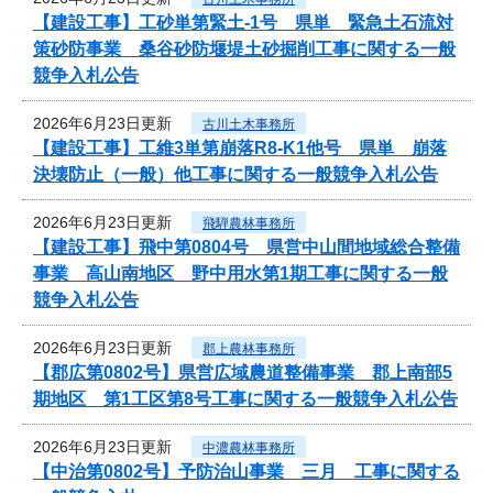
【建設工事】工砂単第緊土-1号 県単 緊急土石流対
策砂防事業 桑谷砂防堰堤土砂掘削工事に関する一般
競争入札公告
2026年6月23日更新
古川土木事務所
【建設工事】工維3単第崩落R8-K1他号 県単 崩落
決壊防止（一般）他工事に関する一般競争入札公告
2026年6月23日更新
飛騨農林事務所
【建設工事】飛中第0804号 県営中山間地域総合整備
事業 高山南地区 野中用水第1期工事に関する一般
競争入札公告
2026年6月23日更新
郡上農林事務所
【郡広第0802号】県営広域農道整備事業 郡上南部5
期地区 第1工区第8号工事に関する一般競争入札公告
2026年6月23日更新
中濃農林事務所
【中治第0802号】予防治山事業 三月 工事に関する