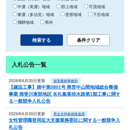
中濃（美濃）地域
郡上地域
可茂地域
東濃（多治見）地域
恵那地域
下呂地域
飛騨地域
県外
入札公告一覧
2026年6月30日更新
揖斐農林事務所
【建設工事】揖中第0801号 県営中山間地域総合整備
事業 揖斐川東部地区 名礼集落排水路第1期工事に関す
る一般競争入札公告
2026年6月30日更新
男女共同参画推進課
女性管理職登用拡大支援業務委託に関する一般競争入
札公告