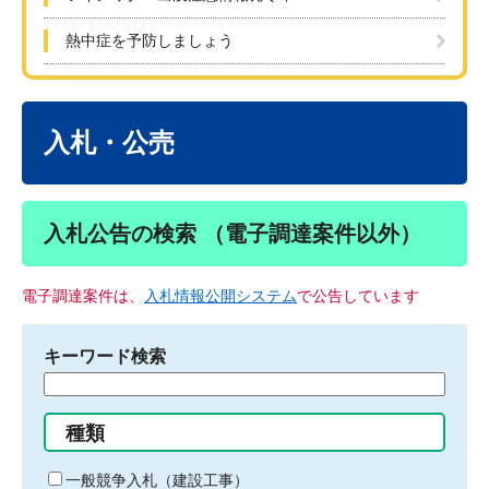
熱中症を予防しましょう
本
文
入札・公売
入札公告の検索 （電子調達案件以外）
電子調達案件は、
入札情報公開システム
で公告しています
キーワード検索
検
索
す
種類
る
キ
一般競争入札（建設工事）