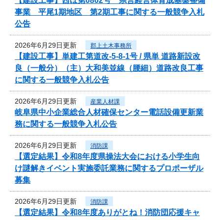
【建設工事】西ほ第0802号 県営経営体育成基盤整備
事業 平尾1期地区 第2期工事に関する一般競争入札
公告
2026年6月29日更新
郡上土木事務所
【建設工事】単建工第道改-5-8-1号 / 県単 道路新設改
良（一般分）（主）大和美並線（腰細）道路改良工事
に関する一般競争入札公告
2026年6月29日更新
産業人材課
岐阜県中小企業総合人材確保センター電話設備更新業
務に関する一般競争入札公告
2026年6月29日更新
消防課
【選定結果】令和8年度県操法大会における小学生向
け謎解きイベント実施委託業務に関するプロポーザル
募集
2026年6月29日更新
消防課
【選定結果】令和8年度ありがとね！消防団応援キャ