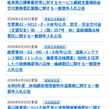
岐阜県介護事業所等に対するサービス継続支援補助金
交付業務委託業務に関する一般競争入札公告
2026年6月25日更新
恵那土木事務所
交委第43－A012－8－A他号/公共 防災・安全交付金
（交通安全）他 （（国）257号 他）道路標識点検
委託に関する一般競争入札公告
2026年6月25日更新
恵那土木事務所
維委第48－A2－ME－8－A他号/公共 道路メンテナ
ンス補助（トンネル・橋梁等点検調査）他MEを活用
した小規模橋梁等の点検・修繕委託に関する一般競争
入札公告
2026年6月24日更新
森林保全課
令和8年度 林地開発管理資料作成業務に関する一般
競争入札公告
2026年6月24日更新
文化創造課
高山陣屋等における地芝居公演等開催業務委託に関す