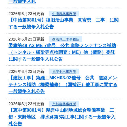
一般競争入札
2026年6月23日更新
中濃農林事務所
【中治第0801号】復旧治山事業 真寄勢 工事 に関
する一般競争入札公告
2026年6月23日更新
多治見土木事務所
委維第48-A2-ME-7他号 公共 道路メンテナンス補助
（トンネル・橋梁等点検調査：ME）他（債務）委託
に関する一般競争入札公告
2026年6月23日更新
揖斐土木事務所
【建設工事】第維工MKH03-02他号 公共 道路メン
テナンス補助（橋梁補修）（国補正）他工事に関する
一般競争入札公告
2026年6月23日更新
恵那農林事務所
【恵中第0801号】県営中山間地域総合整備事業 三
郷・東野地区 排水路第5期工事に関する一般競争入
札公告