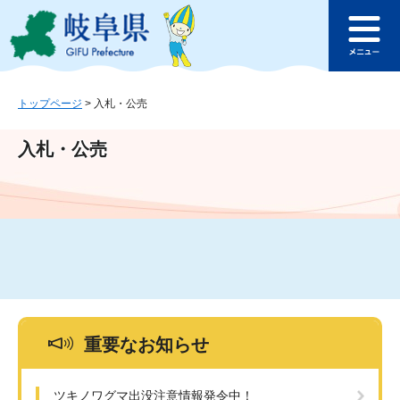
ペ
メ
このページの本文へ
ー
ニ
メ
ジ
ュ
ニ
の
ー
ュ
先
を
ー
頭
飛
トップページ
>
入札・公売
で
ば
す
し
入札・公売
。
て
本
文
へ
重要なお知らせ
ツキノワグマ出没注意情報発令中！