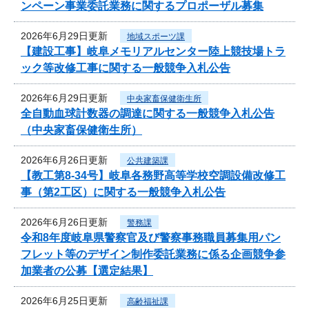
ンペーン事業委託業務に関するプロポーザル募集
2026年6月29日更新
地域スポーツ課
【建設工事】岐阜メモリアルセンター陸上競技場トラ
ック等改修工事に関する一般競争入札公告
2026年6月29日更新
中央家畜保健衛生所
全自動血球計数器の調達に関する一般競争入札公告
（中央家畜保健衛生所）
2026年6月26日更新
公共建築課
【教工第8-34号】岐阜各務野高等学校空調設備改修工
事（第2工区）に関する一般競争入札公告
2026年6月26日更新
警務課
令和8年度岐阜県警察官及び警察事務職員募集用パン
フレット等のデザイン制作委託業務に係る企画競争参
加業者の公募【選定結果】
2026年6月25日更新
高齢福祉課