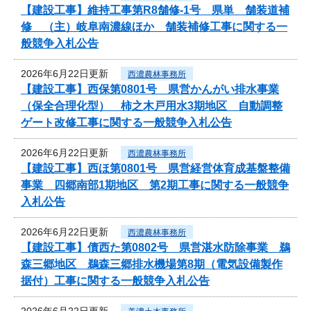
【建設工事】維持工事第R8舗修-1号 県単 舗装道補
修 （主）岐阜南濃線ほか 舗装補修工事に関する一
般競争入札公告
2026年6月22日更新
西濃農林事務所
【建設工事】西保第0801号 県営かんがい排水事業
（保全合理化型） 柿之木戸用水3期地区 自動調整
ゲート改修工事に関する一般競争入札公告
2026年6月22日更新
西濃農林事務所
【建設工事】西ほ第0801号 県営経営体育成基盤整備
事業 四郷南部1期地区 第2期工事に関する一般競争
入札公告
2026年6月22日更新
西濃農林事務所
【建設工事】債西た第0802号 県営湛水防除事業 鵜
森三郷地区 鵜森三郷排水機場第8期（電気設備製作
据付）工事に関する一般競争入札公告
2026年6月22日更新