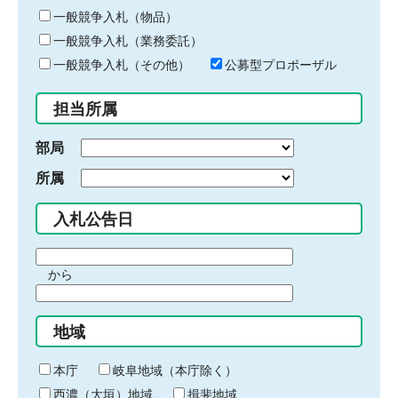
ー
一般競争入札（物品）
ワ
一般競争入札（業務委託）
ー
ド
一般競争入札（その他）
公募型プロポーザル
を
入
担当所属
力
部局
所属
入札公告日
期
から
間
期
の
間
始
地域
の
ま
終
り
わ
本庁
岐阜地域（本庁除く）
り
西濃（大垣）地域
揖斐地域