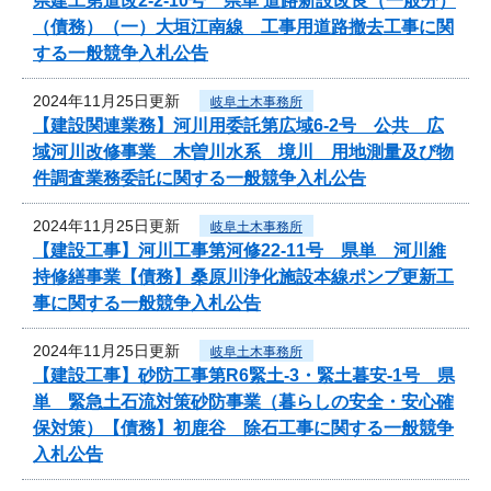
県建工第道改2-2-10号 県単 道路新設改良（一般分）
（債務）（一）大垣江南線 工事用道路撤去工事に関
する一般競争入札公告
2024年11月25日更新
岐阜土木事務所
【建設関連業務】河川用委託第広域6-2号 公共 広
域河川改修事業 木曽川水系 境川 用地測量及び物
件調査業務委託に関する一般競争入札公告
2024年11月25日更新
岐阜土木事務所
【建設工事】河川工事第河修22-11号 県単 河川維
持修繕事業【債務】桑原川浄化施設本線ポンプ更新工
事に関する一般競争入札公告
2024年11月25日更新
岐阜土木事務所
【建設工事】砂防工事第R6緊土-3・緊土暮安-1号 県
単 緊急土石流対策砂防事業（暮らしの安全・安心確
保対策）【債務】初鹿谷 除石工事に関する一般競争
入札公告