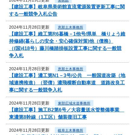
美術館
【建設工事】岐阜県美術館直流電源装置更新工事に関
する一般競争入札公告
2024年11月28日更新
恵那土木事務所
【建設工事】維工第R6暮橋－1他号/県単 橋りょう維
持修繕(暮らしの安全・安心確保対策)他（債務）
（(国)418号）藤川橋踏掛板設置工事に関する一般競
争入札
2024年11月28日更新
恵那土木事務所
【建設工事】濃工第N1－3号/公共 一般国道改築（地
域連携推進）（翌債）濃飛横断自動車道 道路改良工
事に関する一般競争入札
2024年11月28日更新
東部広域水道事務所
【建設工事】施工B2第6号／大容量送水管整備事業
東濃第8幹線（1工区）舗装復旧工事
2024年11月28日更新
岐阜土木事務所