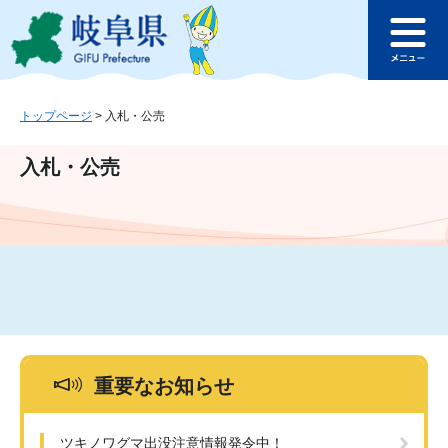
ペ
メ
このページの本文へ
ー
ニ
メ
ジ
ュ
ニ
の
ー
ュ
先
を
ー
頭
飛
トップページ
>
入札・公売
で
ば
す
し
入札・公売
。
て
本
文
へ
重要なお知らせ
ツキノワグマ出没注意情報発令中！