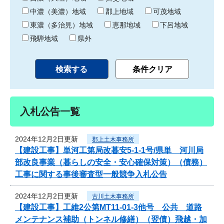
中濃（美濃）地域
郡上地域
可茂地域
東濃（多治見）地域
恵那地域
下呂地域
飛騨地域
県外
入札公告一覧
2024年12月2日更新
郡上土木事務所
【建設工事】単河工第局改暮安5-1-1号/県単 河川局
部改良事業（暮らしの安全・安心確保対策）（債務）
工事に関する事後審査型一般競争入札公告
2024年12月2日更新
古川土木事務所
【建設工事】工維2公第MT11-01-3他号 公共 道路
メンテナンス補助（トンネル修繕）（翌債）飛越・加