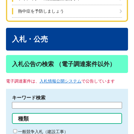
熱中症を予防しましょう
本
文
入札・公売
入札公告の検索 （電子調達案件以外）
電子調達案件は、
入札情報公開システム
で公告しています
キーワード検索
検
索
す
種類
る
キ
一般競争入札（建設工事）