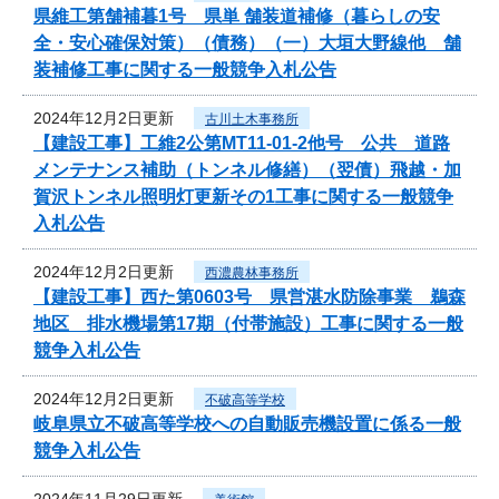
県維工第舗補暮1号 県単 舗装道補修（暮らしの安
全・安心確保対策）（債務）（一）大垣大野線他 舗
装補修工事に関する一般競争入札公告
2024年12月2日更新
古川土木事務所
【建設工事】工維2公第MT11-01-2他号 公共 道路
メンテナンス補助（トンネル修繕）（翌債）飛越・加
賀沢トンネル照明灯更新その1工事に関する一般競争
入札公告
2024年12月2日更新
西濃農林事務所
【建設工事】西た第0603号 県営湛水防除事業 鵜森
地区 排水機場第17期（付帯施設）工事に関する一般
競争入札公告
2024年12月2日更新
不破高等学校
岐阜県立不破高等学校への自動販売機設置に係る一般
競争入札公告
2024年11月29日更新