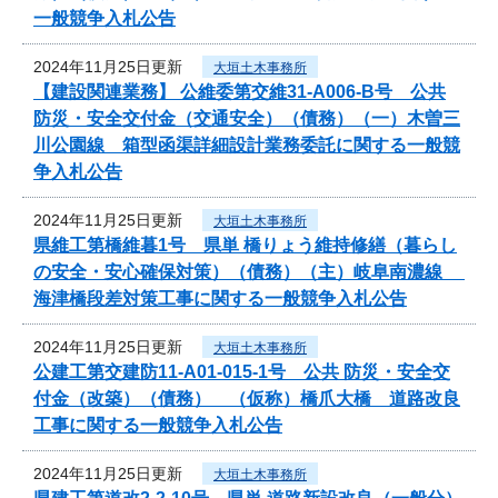
一般競争入札公告
2024年11月25日更新
大垣土木事務所
【建設関連業務】 公維委第交維31-A006-B号 公共
防災・安全交付金（交通安全）（債務）（一）木曽三
川公園線 箱型函渠詳細設計業務委託に関する一般競
争入札公告
2024年11月25日更新
大垣土木事務所
県維工第橋維暮1号 県単 橋りょう維持修繕（暮らし
の安全・安心確保対策）（債務）（主）岐阜南濃線
海津橋段差対策工事に関する一般競争入札公告
2024年11月25日更新
大垣土木事務所
公建工第交建防11-A01-015-1号 公共 防災・安全交
付金（改築）（債務） （仮称）橋爪大橋 道路改良
工事に関する一般競争入札公告
2024年11月25日更新
大垣土木事務所