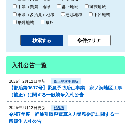
中濃（美濃）地域
郡上地域
可茂地域
東濃（多治見）地域
恵那地域
下呂地域
飛騨地域
県外
入札公告一覧
2025年2月12日更新
郡上農林事務所
【郡治第0617号】緊急予防治山事業 家ノ洞地区工事
（補正）に関する一般競争入札公告
2025年2月12日更新
税務課
令和7年度 軽油引取税電算入力業務委託に関する一
般競争入札公告