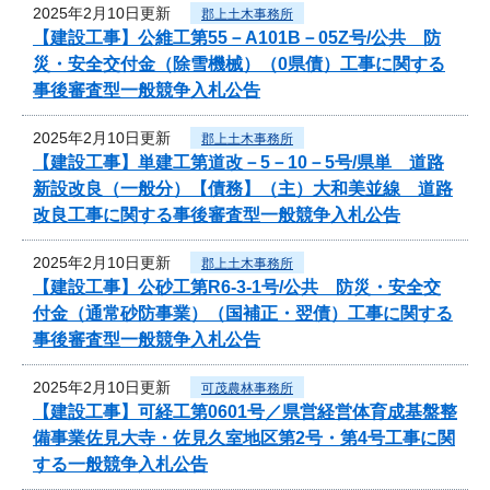
2025年2月10日更新
郡上土木事務所
【建設工事】公維工第55－A101B－05Z号/公共 防
災・安全交付金（除雪機械）（0県債）工事に関する
事後審査型一般競争入札公告
2025年2月10日更新
郡上土木事務所
【建設工事】単建工第道改－5－10－5号/県単 道路
新設改良（一般分）【債務】（主）大和美並線 道路
改良工事に関する事後審査型一般競争入札公告
2025年2月10日更新
郡上土木事務所
【建設工事】公砂工第R6-3-1号/公共 防災・安全交
付金（通常砂防事業）（国補正・翌債）工事に関する
事後審査型一般競争入札公告
2025年2月10日更新
可茂農林事務所
【建設工事】可経工第0601号／県営経営体育成基盤整
備事業佐見大寺・佐見久室地区第2号・第4号工事に関
する一般競争入札公告