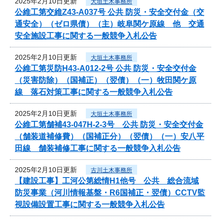
2025年2月10日更新
大垣土木事務所
公維工第交維Z43-A037号 公共 防災・安全交付金（交
通安全）（ゼロ県債）（主）岐阜関ケ原線 他 交通
安全施設工事に関する一般競争入札公告
2025年2月10日更新
大垣土木事務所
公維工第災防H43-A012-2号 公共 防災・安全交付金
（災害防除）（国補正）（翌債）（一）牧田関ケ原
線 落石対策工事に関する一般競争入札公告
2025年2月10日更新
大垣土木事務所
公維工第舗補43-047H-2-3号 公共 防災・安全交付金
（舗装道補修費）（国補正分）（翌債）（一）安八平
田線 舗装補修工事に関する一般競争入札公告
2025年2月10日更新
古川土木事務所
【建設工事】工河公第総情H1他号 公共 総合流域
防災事業（河川情報基盤・R6国補正・翌債）CCTV監
視設備設置工事に関する一般競争入札公告