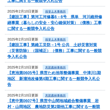
工事に関する一般競争入札公告
2025年2月10日更新
揖斐土木事務所
【建設工事】第河工河修暮6－6号 県単 河川維持修
繕事業（暮らしの安全・安心確保対策）（債務）工事
に関する一般競争入札公告
2025年2月10日更新
揖斐土木事務所
【建設工事】第維工災防－1号 公共 土砂災害対策
（災害防除）（国補正）（債務）工事に関する一般競
争入札公告
2025年2月10日更新
恵那農林事務所
【恵池第0605号】県営ため池等整備事業 中津川1期
地区 新溜池改修第4期工事に関する一般競争入札公
告
2025年2月10日更新
恵那農林事務所
【恵中第0607号】県営中山間地域総合整備事業 岩
村・山岡地区 農地防災第2期他工事に関する一般競