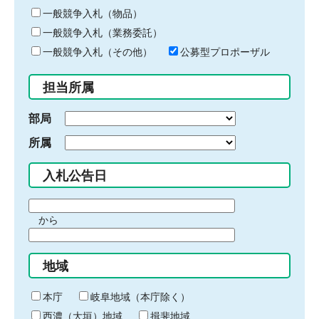
ー
一般競争入札（物品）
ワ
一般競争入札（業務委託）
ー
ド
一般競争入札（その他）
公募型プロポーザル
を
入
担当所属
力
部局
所属
入札公告日
期
から
間
期
の
間
始
地域
の
ま
終
り
わ
本庁
岐阜地域（本庁除く）
り
西濃（大垣）地域
揖斐地域