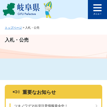
ペ
メ
このページの本文へ
ー
ニ
メ
ジ
ュ
ニ
の
ー
ュ
先
を
ー
頭
飛
トップページ
>
入札・公売
で
ば
す
し
入札・公売
。
て
本
文
へ
重要なお知らせ
ツキノワグマ出没注意情報発令中！