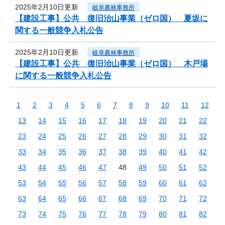
2025年2月10日更新
岐阜農林事務所
【建設工事】公共 復旧治山事業（ゼロ国） 夏坂に
関する一般競争入札公告
2025年2月10日更新
岐阜農林事務所
【建設工事】公共 復旧治山事業（ゼロ国） 木戸場
に関する一般競争入札公告
1
2
3
4
5
6
7
8
9
10
11
12
13
14
15
16
17
18
19
20
21
22
23
24
25
26
27
28
29
30
31
32
33
34
35
36
37
38
39
40
41
42
43
44
45
46
47
48
49
50
51
52
53
54
55
56
57
58
59
60
61
62
63
64
65
66
67
68
69
70
71
72
73
74
75
76
77
78
79
80
81
82