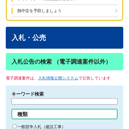
熱中症を予防しましょう
本
文
入札・公売
入札公告の検索 （電子調達案件以外）
電子調達案件は、
入札情報公開システム
で公告しています
キーワード検索
検
索
す
種類
る
キ
一般競争入札（建設工事）