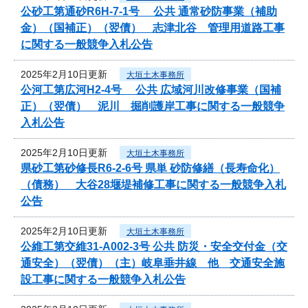
公砂工第通砂R6H-7-1号 公共 通常砂防事業（補助
金）（国補正）（翌債） 志津北谷 管理用道路工事
に関する一般競争入札公告
2025年2月10日更新
大垣土木事務所
公河工第広河H2-4号 公共 広域河川改修事業（国補
正）（翌債） 泥川 掘削護岸工事に関する一般競争
入札公告
2025年2月10日更新
大垣土木事務所
県砂工第砂修長R6-2-6号 県単 砂防修繕（長寿命化）
（債務） 大谷28堰堤補修工事に関する一般競争入札
公告
2025年2月10日更新
大垣土木事務所
公維工第交維31-A002-3号 公共 防災・安全交付金（交
通安全）（翌債）（主）岐阜垂井線 他 交通安全施
設工事に関する一般競争入札公告