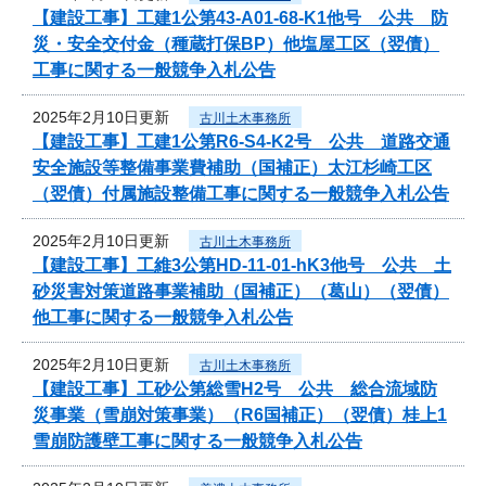
【建設工事】工建1公第43-A01-68-K1他号 公共 防
災・安全交付金（種蔵打保BP）他塩屋工区（翌債）
工事に関する一般競争入札公告
2025年2月10日更新
古川土木事務所
【建設工事】工建1公第R6-S4-K2号 公共 道路交通
安全施設等整備事業費補助（国補正）太江杉崎工区
（翌債）付属施設整備工事に関する一般競争入札公告
2025年2月10日更新
古川土木事務所
【建設工事】工維3公第HD-11-01-hK3他号 公共 土
砂災害対策道路事業補助（国補正）（葛山）（翌債）
他工事に関する一般競争入札公告
2025年2月10日更新
古川土木事務所
【建設工事】工砂公第総雪H2号 公共 総合流域防
災事業（雪崩対策事業）（R6国補正）（翌債）桂上1
雪崩防護壁工事に関する一般競争入札公告