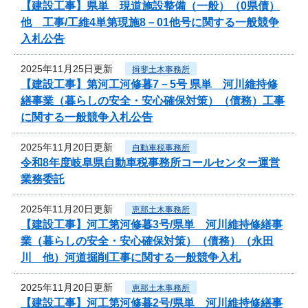
【建設工事】県単 現道施設整備（一般）（0県債）
他 工事/工維4単第現施8－01他号に関する一般競争
入札公告
2025年11月25日更新
揖斐土木事務所
【建設工事】第河工河修暮7－5号 県単 河川維持修
繕事業（暮らしの安全・安心確保対策）（債務）工事
に関する一般競争入札公告
2025年11月20日更新
自動車税事務所
令和8年度岐阜県自動車税事務所コールセンター運営
業務委託
2025年11月20日更新
恵那土木事務所
【建設工事】河工第河修暮3号/県単 河川維持修繕事
業（暮らしの安全・安心確保対策）（債務）（永田
川 他）河道掘削工事に関する一般競争入札
2025年11月20日更新
恵那土木事務所
【建設工事】河工第河修暮2号/県単 河川維持修繕事