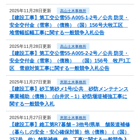
2025年11月28日更新
高山土木事務所
【建設工事】第工交公雪55-A005-1-2号／公共 防災・
安全交付金（雪寒）（債務）（国）156号大牧工区
堆雪幅拡幅工事に関する一般競争入札公告
2025年11月28日更新
高山土木事務所
【建設工事】第工交公雪55-A005-2-2号／公共 防災・
安全交付金（雪寒）（債務） （国）156号 牧戸1工
区 雪崩対策工事に関する一般競争入札公告
2025年11月27日更新
恵那土木事務所
【建設工事】砂工第砂メ1号/公共 砂防メンテナンス
事業補助（債務）（白井沢－1）砂防堰堤補強工事に
関する一般競争入札
2025年11月27日更新
恵那土木事務所
【建設工事】維工第R7暮舗－3他号/県単 舗装道補修
（暮らしの安全・安心確保対策）他（債務）（（国）
257号 他）舗装補修 他 工事に関する一般競争入