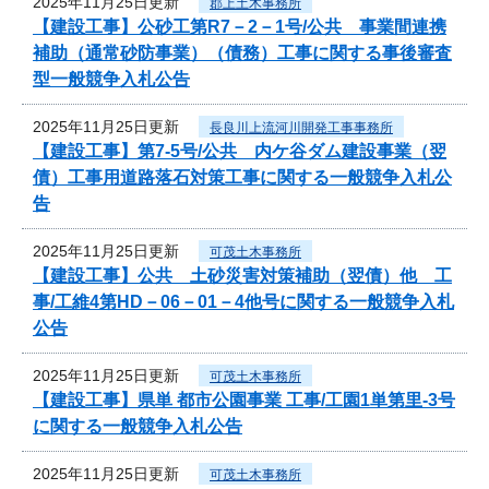
2025年11月25日更新
郡上土木事務所
【建設工事】公砂工第R7－2－1号/公共 事業間連携
補助（通常砂防事業）（債務）工事に関する事後審査
型一般競争入札公告
2025年11月25日更新
長良川上流河川開発工事事務所
【建設工事】第7-5号/公共 内ケ谷ダム建設事業（翌
債）工事用道路落石対策工事に関する一般競争入札公
告
2025年11月25日更新
可茂土木事務所
【建設工事】公共 土砂災害対策補助（翌債）他 工
事/工維4第HD－06－01－4他号に関する一般競争入札
公告
2025年11月25日更新
可茂土木事務所
【建設工事】県単 都市公園事業 工事/工園1単第里-3号
に関する一般競争入札公告
2025年11月25日更新
可茂土木事務所