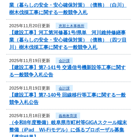
業（暮らしの安全・安心確保対策）（債務）（白川）
樹木伐採工事に関する一般競争入札
2025年11月20日更新
恵那土木事務所
【建設工事】河工第河修暮1号/県単 河川維持修繕事
業（暮らしの安全・安心確保対策）（債務）（四ツ目
川）樹木伐採工事に関する一般競争入札
2025年11月19日更新
会計課
【建設工事】第7-141号 交通信号機新設等工事に関す
る一般競争入札公告
2025年11月19日更新
会計課
【建設工事】第7-140号 回線移行等工事に関する一般
競争入札公告
2025年11月18日更新
義務教育課
（令和8年度整備）岐阜県市町村等GIGAスクール端末
整備（iPad Wi-Fiモデル）に係るプロポーザル募集