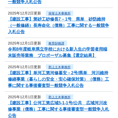
一般競争入札公告
2025年12月2日更新
揖斐土木事務所
【建設工事】第砂工砂修長7－1号 県単 砂防維持
（一般修繕）長寿命化（債務）工事に関する一般競争
入札公告
2025年12月1日更新
教育財務課
令和8年度岐阜県立学校における新入生の学習者用端
末販売等業務 プロポーザル募集【選定結果】
2025年12月1日更新
郡上土木事務所
【建設工事】単河工第河修暮安－2号/県単 河川維持
修繕事業（暮らしの安全・安心確保対策）（債務）工
事に関する事後審査型一般競争入札公告
2025年12月1日更新
郡上土木事務所
【建設工事】公河工第広域5-1-1号/公共 広域河川改
修事業（債務）工事に関する事後審査型一般競争入札
公告