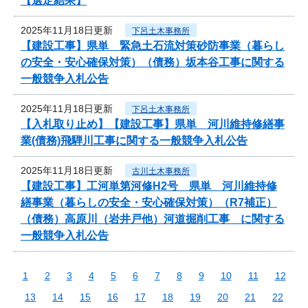
【選定結果】
2025年11月18日更新
下呂土木事務所
【建設工事】県単 緊急土石流対策砂防事業（暮らし
の安全・安心確保対策）（債務）坂本谷工事に関する
一般競争入札公告
2025年11月18日更新
下呂土木事務所
【入札取り止め】【建設工事】県単 河川維持修繕事
業(債務)飛騨川工事に関する一般競争入札公告
2025年11月18日更新
古川土木事務所
【建設工事】工河単第河修H2号 県単 河川維持修
繕事業（暮らしの安全・安心確保対策）（R7補正）
（債務）高原川（岩井戸他）河道掘削工事 に関する
一般競争入札公告
1
2
3
4
5
6
7
8
9
10
11
12
13
14
15
16
17
18
19
20
21
22