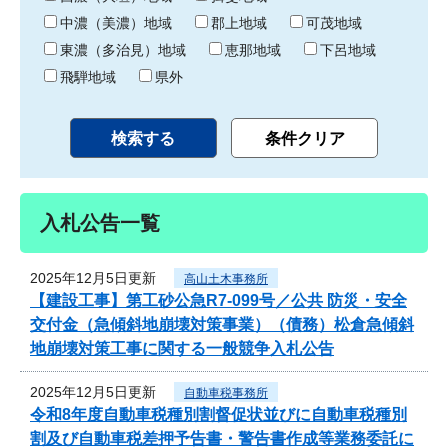
中濃（美濃）地域
郡上地域
可茂地域
東濃（多治見）地域
恵那地域
下呂地域
飛騨地域
県外
入札公告一覧
2025年12月5日更新
高山土木事務所
【建設工事】第工砂公急R7-099号／公共 防災・安全
交付金（急傾斜地崩壊対策事業）（債務）松倉急傾斜
地崩壊対策工事に関する一般競争入札公告
2025年12月5日更新
自動車税事務所
令和8年度自動車税種別割督促状並びに自動車税種別
割及び自動車税差押予告書・警告書作成等業務委託に