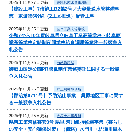
2025年11月27日更新
東部広域水道事務所
【建設工事】7債施工B2第2号／大容量送水管整備事
業 東濃第6幹線（2工区推進）配管工事
2025年11月25日更新
岐阜工業高等学校
令和7から10年度岐阜県立岐阜工業高等学校・岐阜商
業高等学校定時制夜間学校給食調理等業務一般競争入
札公告
2025年11月25日更新
自然環境課
御嶽山国定公園PR映像制作業務委託に関する一般競
争入札公告
2025年11月25日更新
郡上農林事務所
【郡治第0711号】予防治山事業 桑原地区工事に関す
る一般競争入札公告
2025年11月25日更新
大垣土木事務所
県河工第河修暮安3号 県単 河川維持修繕事業（暮らし
の安全・安心確保対策）（債務）水門川・杭瀬川樹木