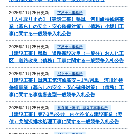
2025年11月25日更新
下呂土木事務所
【入札取り止め】【建設工事】県単 河川維持修繕事
業（暮らしの安全・安心確保対策）（債務）小坂川工
事に関する一般競争入札公告
2025年11月25日更新
下呂土木事務所
【建設工事】県単 道路新設改良（一般分）おんじ工
区 道路改良（債務）工事に関する一般競争入札公告
2025年11月25日更新
郡上土木事務所
【建設工事】単河工第河修暮安－1号/県単 河川維持
修繕事業（暮らしの安全・安心確保対策）（債務）工
事に関する事後審査型一般競争入札公告
2025年11月25日更新
長良川上流河川開発工事事務所
【建設工事】第7-3号/公共 内ケ谷ダム建設事業（翌
債）戈熊沢排水処理工事に関する一般競争入札公告