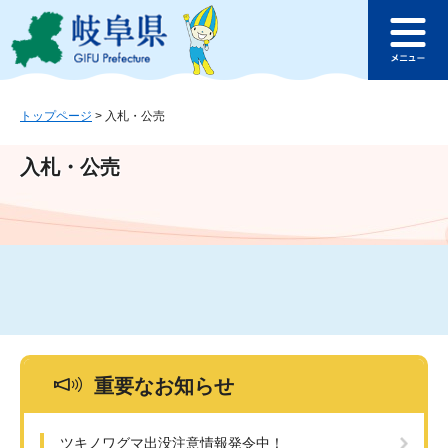
ペ
メ
このページの本文へ
ー
ニ
メ
ジ
ュ
ニ
の
ー
ュ
先
を
ー
頭
飛
トップページ
>
入札・公売
で
ば
す
し
入札・公売
。
て
本
文
へ
重要なお知らせ
ツキノワグマ出没注意情報発令中！