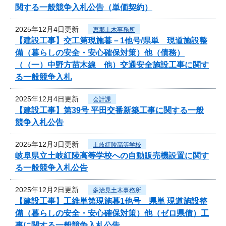
関する一般競争入札公告（単価契約）
2025年12月4日更新
恵那土木事務所
【建設工事】交工第現施暮－1他号/県単 現道施設整
備（暮らしの安全・安心確保対策）他（債務）
（（一）中野方苗木線 他）交通安全施設工事に関す
る一般競争入札
2025年12月4日更新
会計課
【建設工事】第39号 平田交番新築工事に関する一般
競争入札公告
2025年12月3日更新
土岐紅陵高等学校
岐阜県立土岐紅陵高等学校への自動販売機設置に関す
る一般競争入札公告
2025年12月2日更新
多治見土木事務所
【建設工事】工維単第現施暮1他号 県単 現道施設整
備（暮らしの安全・安心確保対策）他（ゼロ県債）工
事に関する一般競争入札公告