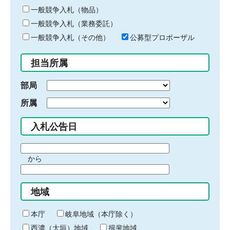
ー
一般競争入札（物品）
ワ
一般競争入札（業務委託）
ー
ド
一般競争入札（その他）
公募型プロポーザル
を
入
担当所属
力
部局
所属
入札公告日
期
から
間
期
の
間
始
地域
の
ま
終
り
わ
本庁
岐阜地域（本庁除く）
り
西濃（大垣）地域
揖斐地域