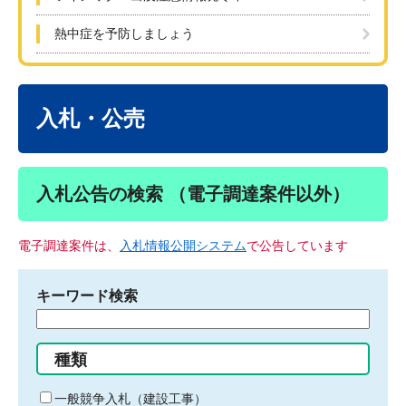
熱中症を予防しましょう
本
文
入札・公売
入札公告の検索 （電子調達案件以外）
電子調達案件は、
入札情報公開システム
で公告しています
キーワード検索
検
索
す
種類
る
キ
一般競争入札（建設工事）