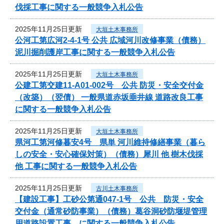
伐採工事に関する一般競争入札公告
2025年11月25日更新
大垣土木事務所
公河工第広河2-4-1号 公共 広域河川改修事業（債務）
泥川掘削護岸工事に関する一般競争入札公告
2025年11月25日更新
大垣土木事務所
公建工第交建11-A01-002号 公共 防災・安全交付金
（改築）（翌債） 一般県道赤坂垂井線 道路改良工事
に関する一般競争入札公告
2025年11月25日更新
大垣土木事務所
県河工第河修暮安4号 県単 河川維持修繕事業（暮ら
しの安全・安心確保対策）（債務）犀川 他 樹木伐採
他 工事に関する一般競争入札公告
2025年11月25日更新
古川土木事務所
【建設工事】工砂公第通047-1号 公共 防災・安全
交付金（通常砂防事業）（債務）葛谷洞砂防堰堤管理
用道路設置工事 に関する一般競争入札公告