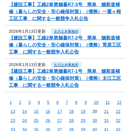
【建設工事】工維2単第舗暮R7-3号 県単 舗装道補
修（暮らしの安全・安心確保対策）（債務）一重ヶ根
工区工事 に関する一般競争入札公告
2026年1月13日更新
古川土木事務所
【建設工事】工維2単第舗暮R7-2号 県単 舗装道補
修（暮らしの安全・安心確保対策）（債務）荒原工区
工事 に関する一般競争入札公告
2026年1月13日更新
古川土木事務所
【建設工事】工維2単第舗暮R7-1号 県単 舗装道補
修（暮らしの安全・安心確保対策）（債務）太江工区
工事 に関する一般競争入札公告
1
2
3
4
5
6
7
8
9
10
11
12
13
14
15
16
17
18
19
20
21
22
23
24
25
26
27
28
29
30
31
32
33
34
35
36
37
38
39
40
41
42