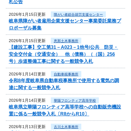
札公告
2026年1月15日更新
障がい者総合就労支援センター
岐阜県障がい者雇用企業支援センター事業委託業務プ
ロポーザル募集
2026年1月15日更新
恵那土木事務所
【建設工事】交工第31－A023－1他号/公共 防災・
安全交付金（交通安全） 他（債務）（（国）256
号）歩道整備工事に関する一般競争入札
2026年1月14日更新
自動車税事務所
令和8年度岐阜県自動車税事務所で使用する電気の調
達に関する一般競争入札
2026年1月14日更新
華陽フロンティア高等学校
岐阜県立華陽フロンティア高等学校への自動販売機設
置に係る一般競争入札〔R8からR10〕
2026年1月13日更新
古川土木事務所