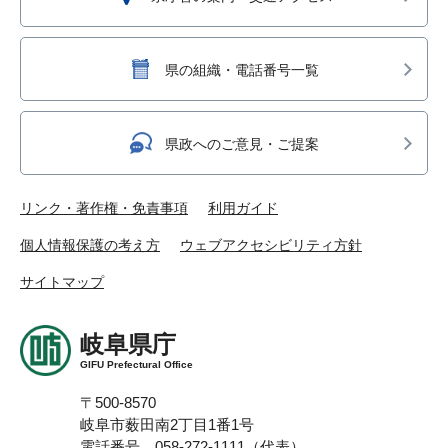
県の組織・電話番号一覧
県政へのご意見・ご提案
リンク・著作権・免責事項
利用ガイド
個人情報保護の考え方
ウェブアクセシビリティ方針
サイトマップ
岐阜県庁
GIFU Prefectural Office
〒500-8570
岐阜市薮田南2丁目1番1号
電話番号 058-272-1111（代表）