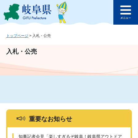
ペ
メ
このページの本文へ
ー
ニ
メ
ジ
ュ
ニ
の
ー
ュ
先
を
ー
頭
飛
トップページ
>
入札・公売
で
ば
す
し
入札・公売
。
て
本
文
へ
重要なお知らせ
知事記者会見「楽しすぎるぞ岐阜！岐阜県アウトドア