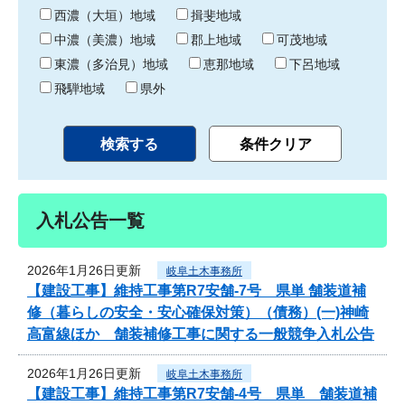
り
西濃（大垣）地域
揖斐地域
中濃（美濃）地域
郡上地域
可茂地域
東濃（多治見）地域
恵那地域
下呂地域
飛騨地域
県外
入札公告一覧
2026年1月26日更新
岐阜土木事務所
【建設工事】維持工事第R7安舗-7号 県単 舗装道補
修（暮らしの安全・安心確保対策）（債務）(一)神崎
高富線ほか 舗装補修工事に関する一般競争入札公告
2026年1月26日更新
岐阜土木事務所
【建設工事】維持工事第R7安舗-4号 県単 舗装道補