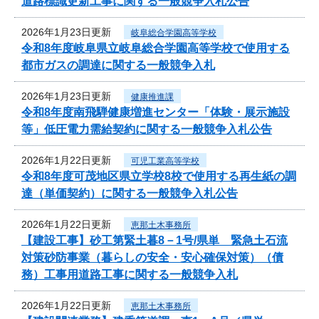
道路標識更新工事に関する一般競争入札公告
2026年1月23日更新
岐阜総合学園高等学校
令和8年度岐阜県立岐阜総合学園高等学校で使用する
都市ガスの調達に関する一般競争入札
2026年1月23日更新
健康推進課
令和8年度南飛騨健康増進センター「体験・展示施設
等」低圧電力需給契約に関する一般競争入札公告
2026年1月22日更新
可児工業高等学校
令和8年度可茂地区県立学校8校で使用する再生紙の調
達（単価契約）に関する一般競争入札公告
2026年1月22日更新
恵那土木事務所
【建設工事】砂工第緊土暮8－1号/県単 緊急土石流
対策砂防事業（暮らしの安全・安心確保対策）（債
務）工事用道路工事に関する一般競争入札
2026年1月22日更新
恵那土木事務所