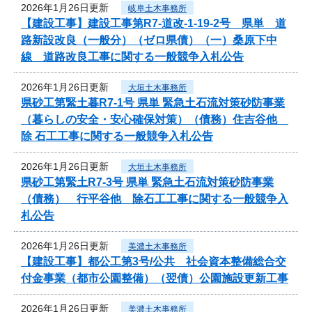
2026年1月26日更新
岐阜土木事務所
【建設工事】建設工事第R7-道改-1-19-2号 県単 道
路新設改良（一般分）（ゼロ県債）（一）桑原下中
線 道路改良工事に関する一般競争入札公告
2026年1月26日更新
大垣土木事務所
県砂工第緊土暮R7-1号 県単 緊急土石流対策砂防事業
（暮らしの安全・安心確保対策）（債務）住吉谷他
除 石工工事に関する一般競争入札公告
2026年1月26日更新
大垣土木事務所
県砂工第緊土R7-3号 県単 緊急土石流対策砂防事業
（債務） 行平谷他 除石工工事に関する一般競争入
札公告
2026年1月26日更新
美濃土木事務所
【建設工事】都公工第3号/公共 社会資本整備総合交
付金事業（都市公園整備）（翌債）公園施設更新工事
2026年1月26日更新
美濃土木事務所