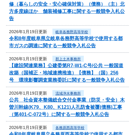
修（暮らしの安全・安心確保対策）（債務）（主）北
方多度線ほか 舗装補修工事に関する一般競争入札公
告
2026年1月19日更新
岐阜各務野高等学校
令和8年度岐阜県立岐阜各務野高等学校で使用する都
市ガスの調達に関する一般競争入札公告
2026年1月19日更新
郡上土木事務所
【建設関連業務】公建委第R7-W1-C号/公共 一般国道
改築（国補正・地域連携推進）【債務】（国）256
号 環境影響調査業務委託に関する一般競争入札公告
2026年1月19日更新
流域浄水事務所
公共 社会資本整備総合交付金事業（防災・安全）木
曽川幹線(K79、K80、K121)人孔防食被覆(債務)工事
（第401-C-072号）に関する一般競争入札公告
2026年1月19日更新
各務原西高等学校
令和8年度岐阜県立各務原西高等学校で使用する都市