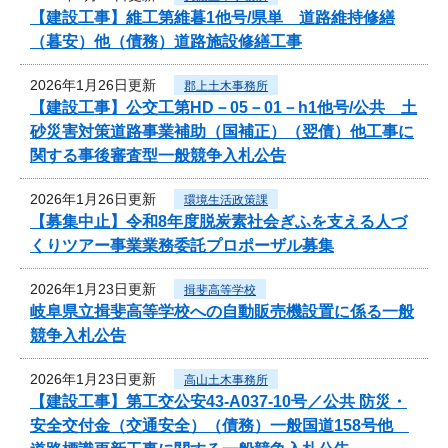
【建設工事】維工第維暮1他号/県単 道路維持修繕
（暮安）他（債務）道路施設修繕工事
2026年1月26日更新
郡上土木事務所
【建設工事】公交工第HD－05－01－h1他号/公共 土
砂災害対策道路事業補助（国補正）（翌債）他工事に
関する事後審査型一般競争入札公告
2026年1月26日更新
環境生活政策課
【募集中止】令和8年度脱炭素社会ぎふを支える人づ
くりツアー事業業務委託プロポーザル募集
2026年1月23日更新
揖斐高等学校
岐阜県立揖斐高等学校への自動販売機設置に係る一般
競争入札公告
2026年1月23日更新
高山土木事務所
【建設工事】第工交公安43-A037-10号／公共 防災・
安全交付金（交通安全）（債務）一般国道158号他