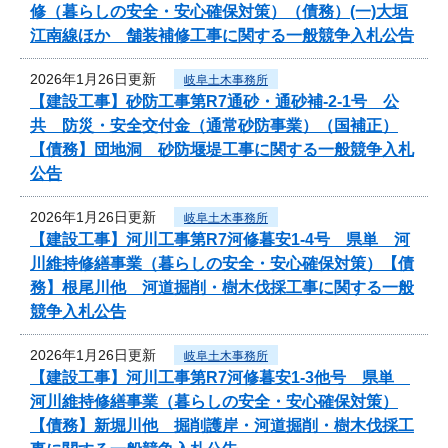
修（暮らしの安全・安心確保対策）（債務）(一)大垣
江南線ほか 舗装補修工事に関する一般競争入札公告
2026年1月26日更新
岐阜土木事務所
【建設工事】砂防工事第R7通砂・通砂補-2-1号 公
共 防災・安全交付金（通常砂防事業）（国補正）
【債務】団地洞 砂防堰堤工事に関する一般競争入札
公告
2026年1月26日更新
岐阜土木事務所
【建設工事】河川工事第R7河修暮安1-4号 県単 河
川維持修繕事業（暮らしの安全・安心確保対策）【債
務】根尾川他 河道掘削・樹木伐採工事に関する一般
競争入札公告
2026年1月26日更新
岐阜土木事務所
【建設工事】河川工事第R7河修暮安1-3他号 県単
河川維持修繕事業（暮らしの安全・安心確保対策）
【債務】新堀川他 掘削護岸・河道掘削・樹木伐採工