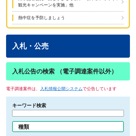
観光キャンペーンを実施」他
熱中症を予防しましょう
本
文
入札・公売
入札公告の検索 （電子調達案件以外）
電子調達案件は、
入札情報公開システム
で公告しています
キーワード検索
検
索
す
種類
る