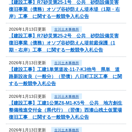
【建設工事】R7砂災第25-1号 公共 砂防設備災害
復旧事業（債務）オソブ谷砂防えん堤本堤（1期・右
岸）工事 に関する一般競争入札公告
2026年1月13日更新
古川土木事務所
【建設工事】R7砂災第25-2号 公共 砂防設備災害
復旧事業（債務）オソブ谷砂防えん堤前庭保護（1
期・右岸）工事 に関する一般競争入札公告
2026年1月13日更新
古川土木事務所
【建設工事】工建1単第道改-11-7-K3他号 県単 道
路新設改良（一般分）（翌債）八日町工区工事 に関
する一般競争入札公告
2026年1月13日更新
古川土木事務所
【建設工事】工建1公第Z6-M1-K5号 公共 地方創生
整備推進交付金（県代行）（翌債）西漆山残土仮置場
復旧工事 に関する一般競争入札公告
2026年1月13日更新
古川土木事務所