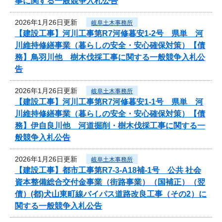
事に関する一般競争入札公告
2026年1月26日更新
岐阜土木事務所
【建設工事】河川工事第R7河修暮安1-2号 県単 河
川維持修繕事業（暮らしの安全・安心確保対策）【債
務】鳥羽川他 樹木伐採工事に関する一般競争入札公
告
2026年1月26日更新
岐阜土木事務所
【建設工事】河川工事第R7河修暮安1-1号 県単 河
川維持修繕事業（暮らしの安全・安心確保対策）【債
務】伊自良川他 河道掘削・樹木伐採工事に関する一
般競争入札公告
2026年1月26日更新
岐阜土木事務所
【建設工事】都市工事第R7-3-A18補-1号 公共 社会
資本整備総合交付金事業（街路事業）（国補正）（翌
債）(都)犬山東町線バイパス道路改良工事（その2）に
関する一般競争入札公告