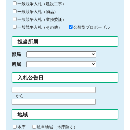
キ
一般競争入札（建設工事）
ー
一般競争入札（物品）
ワ
一般競争入札（業務委託）
ー
ド
一般競争入札（その他）
公募型プロポーザル
を
入
担当所属
力
部局
所属
入札公告日
期
から
間
期
の
間
始
地域
の
ま
終
り
わ
本庁
岐阜地域（本庁除く）