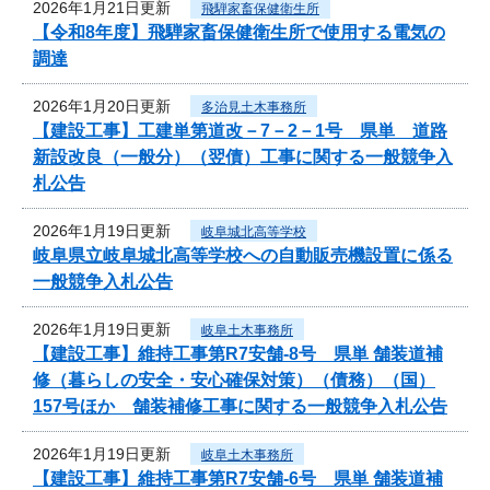
2026年1月21日更新
飛騨家畜保健衛生所
【令和8年度】飛騨家畜保健衛生所で使用する電気の
調達
2026年1月20日更新
多治見土木事務所
【建設工事】工建単第道改－7－2－1号 県単 道路
新設改良（一般分）（翌債）工事に関する一般競争入
札公告
2026年1月19日更新
岐阜城北高等学校
岐阜県立岐阜城北高等学校への自動販売機設置に係る
一般競争入札公告
2026年1月19日更新
岐阜土木事務所
【建設工事】維持工事第R7安舗-8号 県単 舗装道補
修（暮らしの安全・安心確保対策）（債務）（国）
157号ほか 舗装補修工事に関する一般競争入札公告
2026年1月19日更新
岐阜土木事務所
【建設工事】維持工事第R7安舗-6号 県単 舗装道補