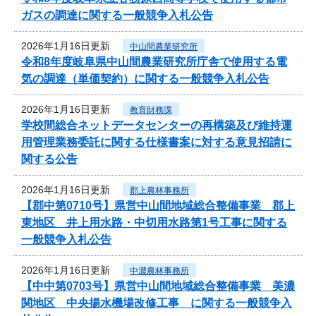
ガスの調達に関する一般競争入札公告
2026年1月16日更新
中山間農業研究所
令和8年度岐阜県中山間農業研究所庁舎で使用する電
気の調達（単価契約）に関する一般競争入札公告
2026年1月16日更新
教育財務課
学校間総合ネットデータセンターの再構築及び維持運
用管理業務委託に関する仕様書案に対する意見招請に
関する公告
2026年1月16日更新
郡上農林事務所
【郡中第0710号】県営中山間地域総合整備事業 郡上
東地区 井上用水路・中切用水路第1号工事に関する
一般競争入札公告
2026年1月16日更新
中濃農林事務所
【中中第0703号】県営中山間地域総合整備事業 美濃
関地区 中央揚水機場改修工事 に関する一般競争入