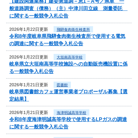
【建設関連業務】建委第道調－恵1－A号／県単 一
般道路調査（債務）（主）中津川田立線 測量委託
に関する一般競争入札公告
2026年1月22日更新
飛騨食肉衛生検査所
令和8年度岐阜県飛騨食肉衛生検査所で使用する電気
の調達に関する一般競争入札公告
2026年1月22日更新
大垣南高等学校
岐阜県立大垣南高等学校施設への自動販売機設置に係
る一般競争入札公告
2026年1月21日更新
図書館
岐阜県図書館カフェ運営事業者プロポーザル募集【選
定結果】
2026年1月21日更新
海津明誠高等学校
令和8年度海津明誠高等学校で使用するLPガスの調達
に関する一般競争入札公告