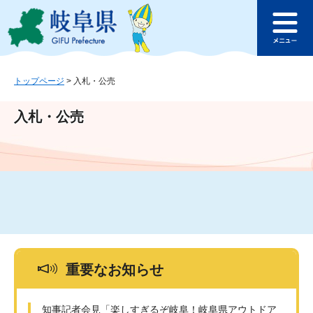
ペ
メ
このページの本文へ
ー
ニ
メ
ジ
ュ
ニ
の
ー
ュ
先
を
ー
頭
飛
トップページ
>
入札・公売
で
ば
す
し
入札・公売
。
て
本
文
へ
重要なお知らせ
知事記者会見「楽しすぎるぞ岐阜！岐阜県アウトドア