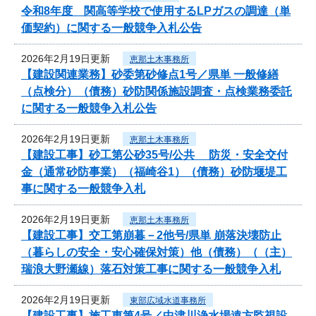
令和8年度 関高等学校で使用するLPガスの調達（単
価契約）に関する一般競争入札公告
2026年2月19日更新
恵那土木事務所
【建設関連業務】砂委第砂修点1号／県単 一般修繕
（点検分）（債務）砂防関係施設調査・点検業務委託
に関する一般競争入札公告
2026年2月19日更新
恵那土木事務所
【建設工事】砂工第公砂35号/公共 防災・安全交付
金（通常砂防事業）（福崎谷1）（債務）砂防堰堤工
事に関する一般競争入札
2026年2月19日更新
恵那土木事務所
【建設工事】交工第崩暮－2他号/県単 崩落決壊防止
（暮らしの安全・安心確保対策）他（債務）（（主）
瑞浪大野瀬線）落石対策工事に関する一般競争入札
2026年2月19日更新
東部広域水道事務所
【建設工事】施工東第4号／中津川浄水場遠方監視設