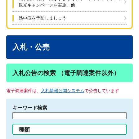
観光キャンペーンを実施」他
熱中症を予防しましょう
本
文
入札・公売
入札公告の検索 （電子調達案件以外）
電子調達案件は、
入札情報公開システム
で公告しています
キーワード検索
検
索
す
種類
る