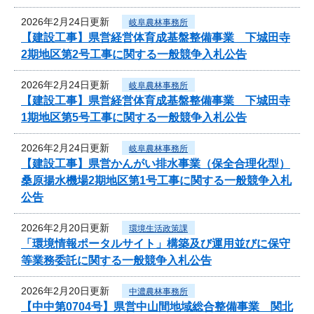
2026年2月24日更新
岐阜農林事務所
【建設工事】県営経営体育成基盤整備事業 下城田寺
2期地区第2号工事に関する一般競争入札公告
2026年2月24日更新
岐阜農林事務所
【建設工事】県営経営体育成基盤整備事業 下城田寺
1期地区第5号工事に関する一般競争入札公告
2026年2月24日更新
岐阜農林事務所
【建設工事】県営かんがい排水事業（保全合理化型）
桑原揚水機場2期地区第1号工事に関する一般競争入札
公告
2026年2月20日更新
環境生活政策課
「環境情報ポータルサイト」構築及び運用並びに保守
等業務委託に関する一般競争入札公告
2026年2月20日更新
中濃農林事務所
【中中第0704号】県営中山間地域総合整備事業 関北