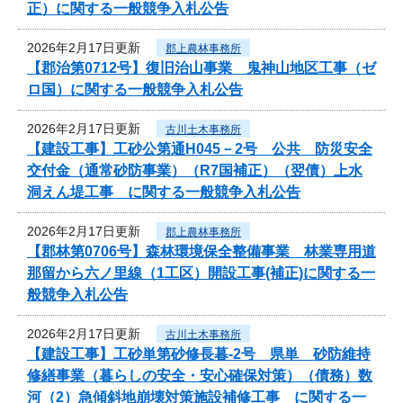
正）に関する一般競争入札公告
2026年2月17日更新
郡上農林事務所
【郡治第0712号】復旧治山事業 鬼神山地区工事（ゼ
ロ国）に関する一般競争入札公告
2026年2月17日更新
古川土木事務所
【建設工事】工砂公第通H045－2号 公共 防災安全
交付金（通常砂防事業）（R7国補正）（翌債）上水
洞えん堤工事 に関する一般競争入札公告
2026年2月17日更新
郡上農林事務所
【郡林第0706号】森林環境保全整備事業 林業専用道
那留から六ノ里線（1工区）開設工事(補正)に関する一
般競争入札公告
2026年2月17日更新
古川土木事務所
【建設工事】工砂単第砂修長暮-2号 県単 砂防維持
修繕事業（暮らしの安全・安心確保対策）（債務）数
河（2）急傾斜地崩壊対策施設補修工事 に関する一