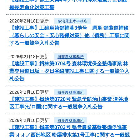
備長寿命化対策工事
2026年2月18日更新
多治見土木事務所
【建設工事】工維単第舗補暮3他号 県単 舗装道補修
（暮らしの安全・安心確保対策）他（債務）工事に関
する一般競争入札公告
2026年2月18日更新
揖斐農林事務所
【建設工事】揖林第0704号 森林環境保全整備事業 林
業専用道日坂・夕日谷線開設工事に関する一般競争入
札公告
2026年2月18日更新
揖斐農林事務所
【建設工事】揖治第0720号 緊急予防治山事業 滝谷地
区工事(ゼロ国)に関する一般競争入札公告
2026年2月18日更新
揖斐農林事務所
【建設工事】揖基第0703号 県営農業基盤整備促進事
業 オオノ西部地区 暗渠排水第1号工事に関する一般競