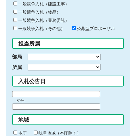
キ
一般競争入札（建設工事）
ー
一般競争入札（物品）
ワ
一般競争入札（業務委託）
ー
ド
一般競争入札（その他）
公募型プロポーザル
を
入
担当所属
力
部局
所属
入札公告日
期
から
間
期
の
間
始
地域
の
ま
終
り
わ
本庁
岐阜地域（本庁除く）