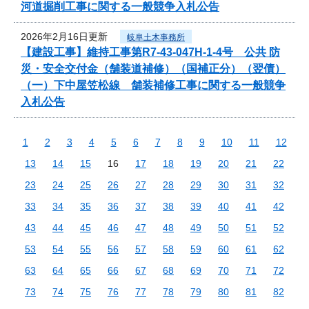
河道掘削工事に関する一般競争入札公告
2026年2月16日更新
岐阜土木事務所
【建設工事】維持工事第R7-43-047H-1-4号 公共 防
災・安全交付金（舗装道補修）（国補正分）（翌債）
（一）下中屋笠松線 舗装補修工事に関する一般競争
入札公告
1
2
3
4
5
6
7
8
9
10
11
12
13
14
15
16
17
18
19
20
21
22
23
24
25
26
27
28
29
30
31
32
33
34
35
36
37
38
39
40
41
42
43
44
45
46
47
48
49
50
51
52
53
54
55
56
57
58
59
60
61
62
63
64
65
66
67
68
69
70
71
72
73
74
75
76
77
78
79
80
81
82