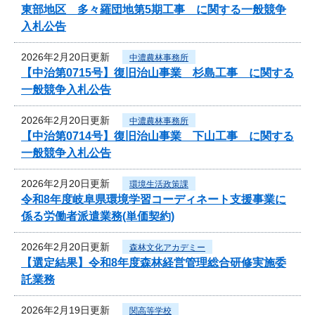
東部地区 多々羅団地第5期工事 に関する一般競争
入札公告
2026年2月20日更新
中濃農林事務所
【中治第0715号】復旧治山事業 杉島工事 に関する
一般競争入札公告
2026年2月20日更新
中濃農林事務所
【中治第0714号】復旧治山事業 下山工事 に関する
一般競争入札公告
2026年2月20日更新
環境生活政策課
令和8年度岐阜県環境学習コーディネート支援事業に
係る労働者派遣業務(単価契約)
2026年2月20日更新
森林文化アカデミー
【選定結果】令和8年度森林経営管理総合研修実施委
託業務
2026年2月19日更新
関高等学校