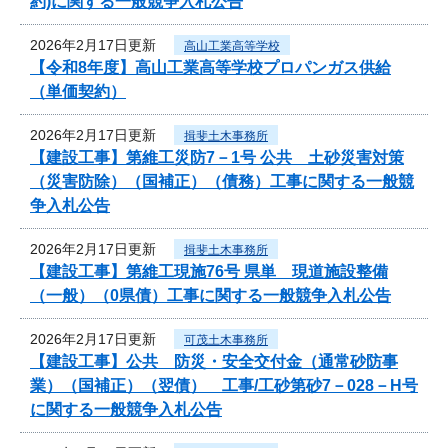
約)に関する一般競争入札公告
2026年2月17日更新
高山工業高等学校
【令和8年度】高山工業高等学校プロパンガス供給
（単価契約）
2026年2月17日更新
揖斐土木事務所
【建設工事】第維工災防7－1号 公共 土砂災害対策
（災害防除）（国補正）（債務）工事に関する一般競
争入札公告
2026年2月17日更新
揖斐土木事務所
【建設工事】第維工現施76号 県単 現道施設整備
（一般）（0県債）工事に関する一般競争入札公告
2026年2月17日更新
可茂土木事務所
【建設工事】公共 防災・安全交付金（通常砂防事
業）（国補正）（翌債） 工事/工砂第砂7－028－H号
に関する一般競争入札公告