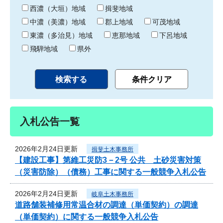
り
西濃（大垣）地域
揖斐地域
中濃（美濃）地域
郡上地域
可茂地域
東濃（多治見）地域
恵那地域
下呂地域
飛騨地域
県外
入札公告一覧
2026年2月24日更新
揖斐土木事務所
【建設工事】第維工災防3－2号 公共 土砂災害対策
（災害防除）（債務）工事に関する一般競争入札公告
2026年2月24日更新
岐阜土木事務所
道路舗装補修用常温合材の調達（単価契約）の調達
（単価契約）に関する一般競争入札公告